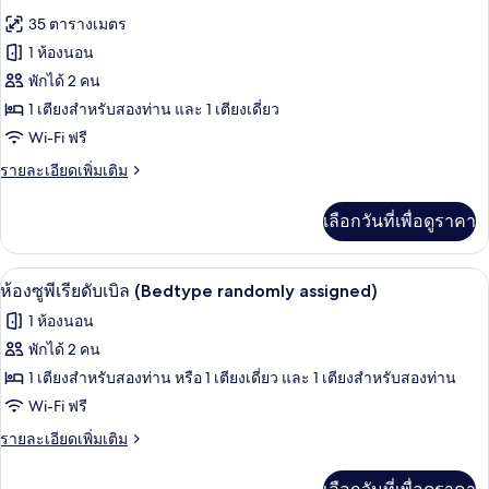
ทริปเปิล
ภาพถ่าย
35 ตารางเมตร
ทั้งหมด
1 ห้องนอน
ของ
พักได้ 2 คน
ห้อง
1 เตียงสำหรับสองท่าน และ 1 เตียงเดี่ยว
Wi-Fi ฟรี
พรีเมียร์
ราย
รายละเอียดเพิ่มเติม
ทวิน
ละเอียด
เพิ่ม
เลือกวันที่เพื่อดูราคา
เติม
เกี่ยว
กับ
เครื่องนอนระดับพรีเมียม, ตู้นิรภัยในห้อ
เปิด
2
ห้อง
ห้องซูพีเรียดับเบิล (Bedtype randomly assigned)
พรีเมียร์
ภาพถ่าย
1 ห้องนอน
ทวิ
ทั้งหมด
น
พักได้ 2 คน
ของ
1 เตียงสำหรับสองท่าน หรือ 1 เตียงเดี่ยว และ 1 เตียงสำหรับสองท่าน
ห้อง
Wi-Fi ฟรี
ซู
ราย
รายละเอียดเพิ่มเติม
ละเอียด
พี
เพิ่ม