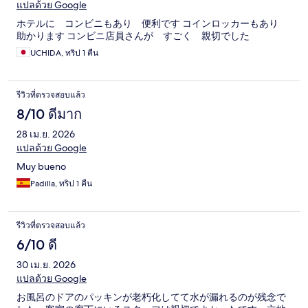
แปลด้วย Google
ホテルに コンビニもあり 便利です コインロッカーもあり
助かります コンビニ店員さんが すごく 親切でした
UCHIDA, ทริป 1 คืน
รีวิวที่ตรวจสอบแล้ว
8/10 ดีมาก
28 เม.ย. 2026
แปลด้วย Google
Muy bueno
Padilla, ทริป 1 คืน
รีวิวที่ตรวจสอบแล้ว
6/10 ดี
30 เม.ย. 2026
แปลด้วย Google
お風呂のドアのパッキンが老朽化してて水が漏れるのが残念で