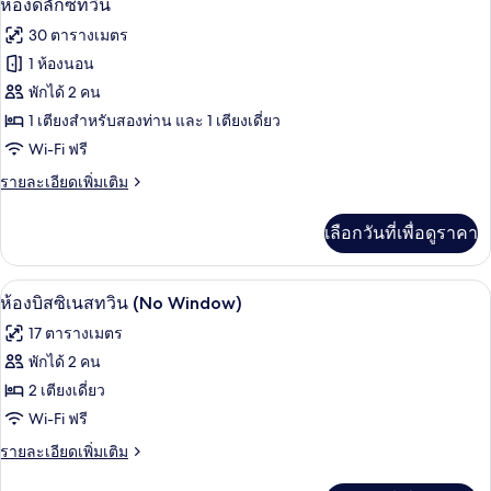
3
ห้อง
ห้องดีลักซ์ทวิน
ซู
ภาพถ่าย
30 ตารางเมตร
พี
ทั้งหมด
เรีย
1 ห้องนอน
ทวิ
ของ
พักได้ 2 คน
น
ห้อง
1 เตียงสำหรับสองท่าน และ 1 เตียงเดี่ยว
Wi-Fi ฟรี
ดี
ราย
รายละเอียดเพิ่มเติม
ลัก
ละเอียด
ซ์
เพิ่ม
เลือกวันที่เพื่อดูราคา
เติม
ทวิน
เกี่ยว
กับ
ห้องบิสซิเนสทวิน (No Window) | เครื่อง
เปิด
2
ห้อง
ห้องบิสซิเนสทวิน (No Window)
ดี
ภาพถ่าย
17 ตารางเมตร
ลัก
ทั้งหมด
ซ์
พักได้ 2 คน
ทวิ
ของ
2 เตียงเดี่ยว
น
ห้อ
Wi-Fi ฟรี
งบิส
ราย
รายละเอียดเพิ่มเติม
ละเอียด
ซิ
เพิ่ม