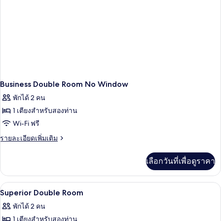
Business Double Room No Window
พักได้ 2 คน
1 เตียงสำหรับสองท่าน
Wi-Fi ฟรี
ราย
รายละเอียดเพิ่มเติม
ละเอียด
เพิ่ม
เลือกวันที่เพื่อดูราคา
เติม
เกี่ยว
กับ
เครื่องนอนระดับพรีเมียม, ตู้นิรภัยในห้อ
เปิด
2
Business
Superior Double Room
Double
ภาพถ่าย
พักได้ 2 คน
Room
ทั้งหมด
No
1 เตียงสำหรับสองท่าน