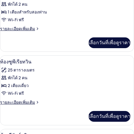
ทั้งหมด
เน
Window)
พักได้ 2 คน
สดับ
ของ
1 เตียงสำหรับสองท่าน
เบิล
(No
ห้อง
Wi-Fi ฟรี
Window)
สแตนดาร์ด
ราย
รายละเอียดเพิ่มเติม
ละเอียด
ดับเบิล
เพิ่ม
เลือกวันที่เพื่อดูราคา
เติม
เกี่ยว
กับ
เครื่องนอนระดับพรีเมียม, ตู้นิรภัยในห้อ
เปิด
1
ห้อง
ห้องซูพีเรียทวิน
สแตนดาร์ด
ภาพถ่าย
25 ตารางเมตร
ดับเบิล
ทั้งหมด
พักได้ 2 คน
ของ
2 เตียงเดี่ยว
ห้อง
Wi-Fi ฟรี
ซู
ราย
รายละเอียดเพิ่มเติม
ละเอียด
พี
เพิ่ม
เลือกวันที่เพื่อดูราคา
เติม
เรีย
เกี่ยว
ทวิน
กับ
วิวจากห้องพัก
เปิด