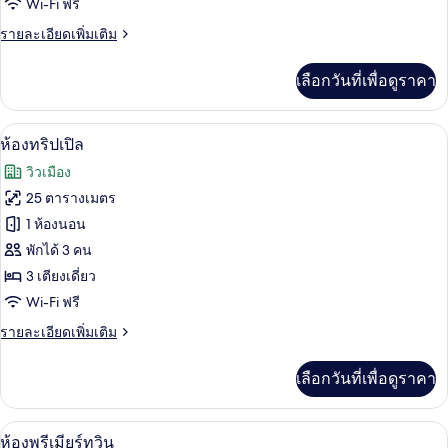
Wi-Fi ฟรี
แฟ
ราย
รายละเอียดเพิ่มเติม
มิ
ละเอียด
ลี่
เพิ่ม
เลือกวันที่เพื่อดูราคา
เติม
(Deluxe)
เกี่ยว
กับ
ห้องทริปเปิล | เครื่องนอนระดับพรีเมียม,
เปิด
2
ห้อง
ห้องทริปเปิล
แฟ
ภาพถ่าย
วิวเมือง
มิ
ทั้งหมด
ลี่
25 ตารางเมตร
(Deluxe)
ของ
1 ห้องนอน
ห้อง
พักได้ 3 คน
3 เตียงเดี่ยว
ทริปเปิล
Wi-Fi ฟรี
ราย
รายละเอียดเพิ่มเติม
ละเอียด
เพิ่ม
เลือกวันที่เพื่อดูราคา
เติม
เกี่ยว
กับ
เครื่องนอนระดับพรีเมียม, ตู้นิรภัยในห้อ
เปิด
1
ห้อง
ห้องพรีเมียร์ทวิน