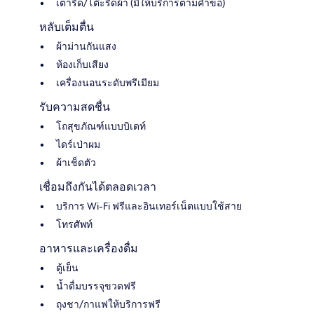
เตารีด/โต๊ะรีดผ้า (มีให้บริการตามคำขอ)
หลับเต็มตื่น
ผ้าม่านกันแสง
ห้องเก็บเสียง
เครื่องนอนระดับพรีเมียม
รับความสดชื่น
โถสุขภัณฑ์แบบบิเดท์
ไดร์เป่าผม
ผ้าเช็ดตัว
เชื่อมถึงกันได้ตลอดเวลา
บริการ Wi-Fi ฟรีและอินเทอร์เน็ตแบบใช้สาย
โทรศัพท์
อาหารและเครื่องดื่ม
ตู้เย็น
น้ำดื่มบรรจุขวดฟรี
ถุงชา/กาแฟให้บริการฟรี