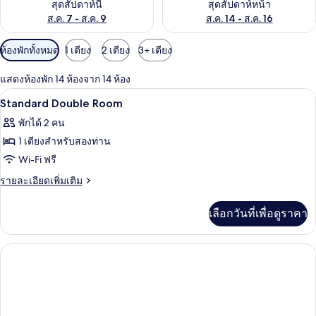
สุดสัปดาห์นี้
สุดสัปดาห์หน้า
ส.ค. 7 - ส.ค. 9
ส.ค. 14 - ส.ค. 16
ตัว
ห้องพักทั้งหมด
1 เตียง
2 เตียง
3+ เตียง
กรอง
แสดงห้องพัก 14 ห้องจาก 14 ห้อง
ที่
เครื่องนอนระดับพรีเมียม, ตู้นิรภัยในห้อ
เปิด
มี
2
Standard Double Room
ให้
ภาพถ่าย
พักได้ 2 คน
สำหรับ
ทั้งหมด
1 เตียงสำหรับสองท่าน
ห้อง
ของ
Wi-Fi ฟรี
พัก
Standard
ราย
รายละเอียดเพิ่มเติม
Double
ละเอียด
เพิ่ม
Room
เลือกวันที่เพื่อดูราคา
เติม
เกี่ยว
กับ
Standard
Double
Room