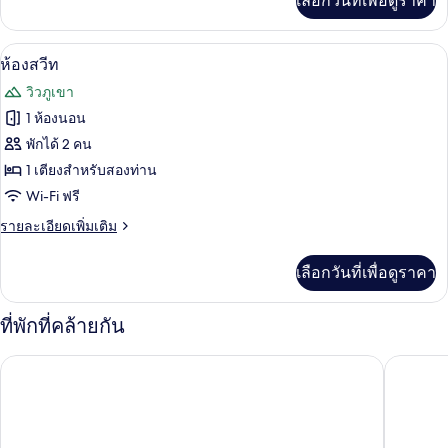
เลือกวันที่เพื่อดูราคา
เติม
เรียดั
เกี่ยว
บเบิล
กับ
เครื่องนอนระดับพรีเมียม, ตู้นิรภัยในห้อ
เปิด
4
ห้อง
ห้องสวีท
(Bedtype
ซู
ภาพถ่าย
randomly
วิวภูเขา
พี
assigned)
ทั้งหมด
เรียดั
1 ห้องนอน
บเบิล
ของ
พักได้ 2 คน
(Bedtype
randomly
ห้อง
1 เตียงสำหรับสองท่าน
assigned)
Wi-Fi ฟรี
สวีท
ราย
รายละเอียดเพิ่มเติม
ละเอียด
เพิ่ม
เลือกวันที่เพื่อดูราคา
เติม
เกี่ยว
กับ
ที่พักที่คล้ายกัน
ห้อง
สวี
โรงแรมโมเฮนิค โซล เมียงดง
โรงแรมพร
ท