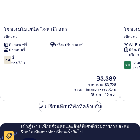
โรงแรม
โรง
โรงแรมโมเฮนิค โซล เมียงดง
โรงแรม
โม
แรม
เมียงดง
เมียงดง
เฮ
พริ๊นซ์
ที่จอดรถฟรี
เครื่องปรับอากาศ
Wi-Fi 
นิค
โซล
ปลอดบุหรี่
มีห้องที
โซล
เมียง
บริการ
เมียง
ดง
7.4
ดี
7.4
9.0
ดง
ยอดเ
จาก
256 รีวิว
9.0
จาก
เมียง
1,147 
10,
10,
ดง
ดี,
ราคา
฿3,389
ยอด
256
ปัจจุบัน
เยี่ยม,
ราคารวม ฿3,728
รีวิว
คือ
รวมภาษีและค่าธรรมเนียม
1,147
฿3,389
18 ส.ค. - 19 ส.ค.
รีวิว
เปรียบเทียบที่พักที่คล้ายกัน
เข้าสู่ระบบเพื่อดูส่วนลดและสิทธิพิเศษที่ร่วมรายการ สะสม
รีวอร์ดเพื่อการท่องเที่ยวครั้งถัดไป