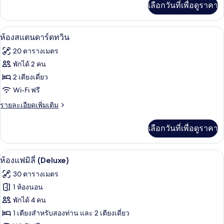
เลือกวันที่เพื่อดูราคา
เติม
เนส
เกี่ยว
ทวิน
กับ
เครื่องนอนระดับพรีเมียม, ตู้นิรภัยในห้อ
เปิด
1
ห้อ
ห้องสแตนดาร์ดทวิน
(No
งบิส
ภาพถ่าย
Window)
20 ตารางเมตร
ซิ
ทั้งหมด
เนส
พักได้ 2 คน
ทวิ
ของ
2 เตียงเดี่ยว
น
(No
ห้อง
Wi-Fi ฟรี
Window)
สแตนดาร์ด
ราย
รายละเอียดเพิ่มเติม
ละเอียด
ทวิน
เพิ่ม
เลือกวันที่เพื่อดูราคา
เติม
เกี่ยว
กับ
วิวจากห้องพัก
เปิด
2
ห้อง
ห้องแฟมิลี่ (Deluxe)
สแตนดาร์ด
ภาพถ่าย
30 ตารางเมตร
ทวิ
ทั้งหมด
น
1 ห้องนอน
ของ
พักได้ 4 คน
ห้อง
1 เตียงสำหรับสองท่าน และ 2 เตียงเดี่ยว