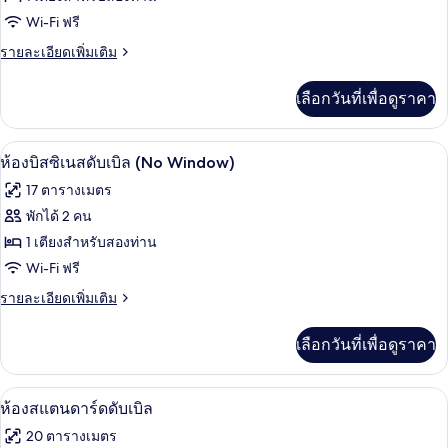
Window
ของ
Wi-Fi ฟรี
Superior
ราย
รายละเอียดเพิ่มเติม
Double
ละเอียด
เพิ่ม
Room
เลือกวันที่เพื่อดูราคา
เติม
เกี่ยว
กับ
ห้องบิสซิเนสดับเบิล (No Window) | เครื
เปิด
3
Superior
ห้องบิสซิเนสดับเบิล (No Window)
Double
ภาพถ่าย
17 ตารางเมตร
Room
ทั้งหมด
พักได้ 2 คน
ของ
1 เตียงสำหรับสองท่าน
ห้อ
Wi-Fi ฟรี
งบิส
ราย
รายละเอียดเพิ่มเติม
ละเอียด
ซิ
เพิ่ม
เลือกวันที่เพื่อดูราคา
เติม
เน
เกี่ยว
สดับ
กับ
เครื่องนอนระดับพรีเมียม, ตู้นิรภัยในห้อ
เปิด
2
ห้อ
ห้องสแตนดาร์ดดับเบิล
เบิล
งบิส
ภาพถ่าย
20 ตารางเมตร
(No
ซิ