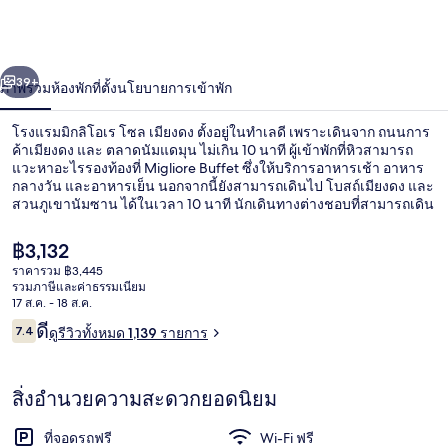
กลิ
โอเร
่อน
ถัดไป
น้า
39+
ภาพรวม
ห้องพัก
ที่ตั้ง
นโยบายการเข้าพัก
โซล
เมียง
โรงแรมมิกลิโอเร โซล เมียงดง ตั้งอยู่ในทำเลดี เพราะเดินจาก ถนนการ
ค้าเมียงดง และ ตลาดนัมแดมุน ไม่เกิน 10 นาที ผู้เข้าพักที่หิวสามารถ
ดง
แวะหาอะไรรองท้องที่ Migliore Buffet ซึ่งให้บริการอาหารเช้า อาหาร
กลางวัน และอาหารเย็น นอกจากนี้ยังสามารถเดินไป โบสถ์เมียงดง และ
สวนภูเขานัมซาน ได้ในเวลา 10 นาที นักเดินทางต่างชอบที่สามารถเดิน
ไปขนส่งสาธารณะได้ใกล้ๆ โดย สถานี Myeong-dong อยู่ห่างออกไป
เพียงไม่กี่ก้าว และ สถานี Euljiro 1-ga อยู่ห่างออกไปเพียง 9 นาที
ราคา
฿3,132
ปัจจุบัน
ราคารวม ฿3,445
฿3,132
รวมภาษีและค่าธรรมเนียม
บริการอาหารเช้า อาหารกลางวัน และอา
17 ส.ค. - 18 ส.ค.
รีวิว
ดี
7.4
ดูรีวิวทั้งหมด 1,139 รายการ
7.4 จาก 10
สิ่งอำนวยความสะดวกยอดนิยม
ที่จอดรถฟรี
Wi-Fi ฟรี