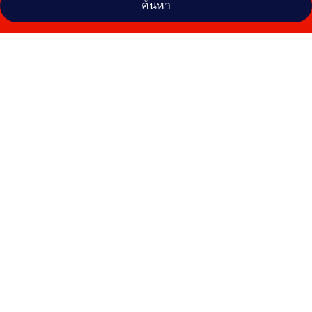
ค้นหา
คลัง
ภาพ
ไฮ
แลนด์
รีสอร์ท