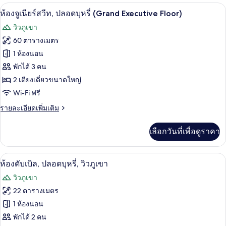
กับ
บุหรี่
ห้องจูเนียร์สวีท, ปลอดบุหรี่ (Grand Exe
เปิด
11
ห้อง
ห้องจูเนียร์สวีท, ปลอดบุหรี่ (Grand Executive Floor)
แฟ
ภาพถ่าย
วิวภูเขา
มิ
ทั้งหมด
ลี่
60 ตารางเมตร
สวี
ของ
1 ห้องนอน
ท,
ปลอด
ห้อง
พักได้ 3 คน
บุหรี่
2 เตียงเดี่ยวขนาดใหญ่
จู
Wi-Fi ฟรี
เนียร์
ราย
รายละเอียดเพิ่มเติม
สวีท,
ละเอียด
ปลอด
เพิ่ม
เลือกวันที่เพื่อดูราคา
เติม
บุหรี่
เกี่ยว
(Grand
กับ
ห้องดับเบิล, ปลอดบุหรี่, วิวภูเขา | เตี
เปิด
6
ห้อง
ห้องดับเบิล, ปลอดบุหรี่, วิวภูเขา
Executive
จู
ภาพถ่าย
Floor)
วิวภูเขา
เนียร์
ทั้งหมด
สวี
22 ตารางเมตร
ท,
ของ
1 ห้องนอน
ปลอด
บุหรี่
ห้อง
พักได้ 2 คน
(Grand