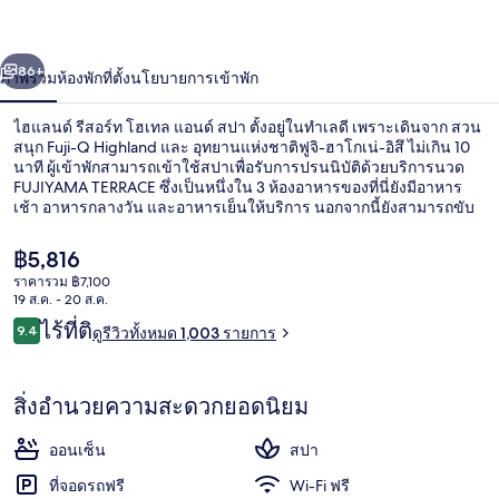
โฮ
่อน
ถัดไป
น้า
86+
ภาพรวม
ห้องพัก
ที่ตั้ง
นโยบายการเข้าพัก
เทล
แอนด์
ไฮแลนด์ รีสอร์ท โฮเทล แอนด์ สปา ตั้งอยู่ในทำเลดี เพราะเดินจาก สวน
สนุก Fuji-Q Highland และ อุทยานแห่งชาติฟูจิ-ฮาโกเน่-อิสึ ไม่เกิน 10
สปา
นาที ผู้เข้าพักสามารถเข้าใช้สปาเพื่อรับการปรนนิบัติด้วยบริการนวด
FUJIYAMA TERRACE ซึ่งเป็นหนึ่งใน 3 ห้องอาหารของที่นี่ยังมีอาหาร
เช้า อาหารกลางวัน และอาหารเย็นให้บริการ นอกจากนี้ยังสามารถขับ
รถไป ทะเลสาบคาวากุชิ และ กระเช้าลอยฟ้าภูเขาคาจิ คาจิ ได้ในเวลา
5 นาที นักเดินทางต่างมอบคำชมเชยเกี่ยวกับพนักงานและอาหารเช้า
ราคา
฿5,816
ปัจจุบัน
ราคารวม ฿7,100
฿5,816
19 ส.ค. - 20 ส.ค.
บริการนวด
รีวิว
ไร้ที่ติ
9.4
ดูรีวิวทั้งหมด 1,003 รายการ
9.4 จาก 10
สิ่งอำนวยความสะดวกยอดนิยม
ออนเซ็น
สปา
ที่จอดรถฟรี
Wi-Fi ฟรี