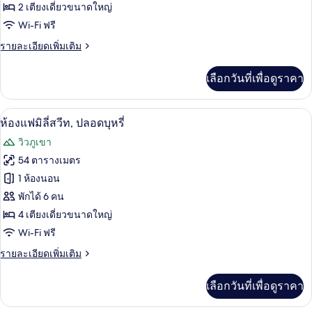
Executive
2 เตียงเดี่ยวขนาดใหญ่
ดี
Floor)
Wi-Fi ฟรี
ลัก
ราย
รายละเอียดเพิ่มเติม
ซ์,
ละเอียด
ปลอด
เพิ่ม
เลือกวันที่เพื่อดูราคา
เติม
บุหรี่
เกี่ยว
(Grand
กับ
ห้องแฟมิลี่สวีท, ปลอดบุหรี่ | เตียง Tem
เปิด
11
ห้อง
ห้องแฟมิลี่สวีท, ปลอดบุหรี่
Executive
ดี
ภาพถ่าย
Floor)
วิวภูเขา
ลัก
ทั้งหมด
ซ์,
54 ตารางเมตร
ปลอด
ของ
1 ห้องนอน
บุหรี่
(Grand
ห้อง
พักได้ 6 คน
Executive
4 เตียงเดี่ยวขนาดใหญ่
แฟ
Floor)
Wi-Fi ฟรี
มิ
ราย
รายละเอียดเพิ่มเติม
ลี่
ละเอียด
สวีท,
เพิ่ม
เลือกวันที่เพื่อดูราคา
เติม
ปลอด
เกี่ยว