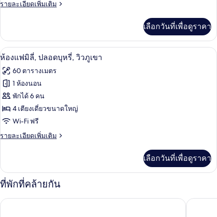
ทวิน,
ราย
รายละเอียดเพิ่มเติม
ละเอียด
ปลอด
เพิ่ม
เลือกวันที่เพื่อดูราคา
เติม
บุหรี่
เกี่ยว
(Run
กับ
ห้องแฟมิลี่, ปลอดบุหรี่, วิวภูเขา | เตี
เปิด
of
6
ห้อง
ห้องแฟมิลี่, ปลอดบุหรี่, วิวภูเขา
ทวิ
House)
ภาพถ่าย
60 ตารางเมตร
น,
ทั้งหมด
ปลอด
1 ห้องนอน
บุหรี่
ของ
พักได้ 6 คน
(Run
of
ห้อง
4 เตียงเดี่ยวขนาดใหญ่
House)
Wi-Fi ฟรี
แฟ
ราย
รายละเอียดเพิ่มเติม
มิ
ละเอียด
ลี่,
เพิ่ม
เลือกวันที่เพื่อดูราคา
เติม
ปลอด
เกี่ยว
บุหรี่,
กับ
ที่พักที่คล้ายกัน
ห้อง
วิว
แฟ
โรงแรมมายสเตย์ ฟูจิ ออนเซ็นรีสอร์ท
รีสอร์ท อ
มิ
ภูเขา
ลี่,