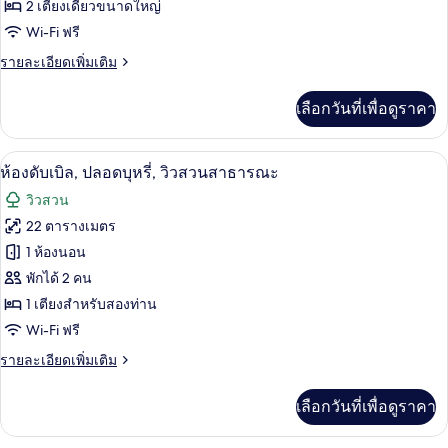
2 เตียงเดี่ยวขนาดใหญ่
ดี
วิว
Wi-Fi ฟรี
ภูเขา
ลัก
ราย
รายละเอียดเพิ่มเติม
ซ์
ละเอียด
ทวิน,
เพิ่ม
เลือกวันที่เพื่อดูราคา
เติม
ปลอด
เกี่ยว
กับ
บุหรี่,
ห้องดับเบิล, ปลอดบุหรี่, วิวสวนสาธารณะ
เปิด
6
ห้อง
ห้องดับเบิล, ปลอดบุหรี่, วิวสวนสาธารณะ
วิว
ดี
ภาพถ่าย
วิวสวน
ลัก
ภูเขา
ทั้งหมด
ซ์
22 ตารางเมตร
ทวิ
ของ
1 ห้องนอน
น,
ปลอด
ห้อง
พักได้ 2 คน
บุหรี่,
1 เตียงสำหรับสองท่าน
ดับเบิล,
วิว
Wi-Fi ฟรี
ภูเขา
ปลอด
ราย
รายละเอียดเพิ่มเติม
บุหรี่,
ละเอียด
วิว
เพิ่ม
เลือกวันที่เพื่อดูราคา
เติม
สวน
เกี่ยว