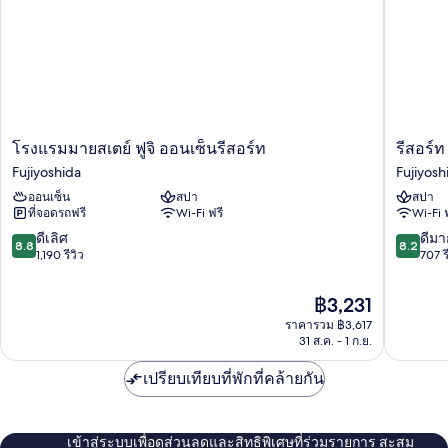
ปลอด
บุหรี่,
วิว
ภูเขา
โรงแรม
รีสอร์ท
โรงแรมมายสเตย์ ฟูจิ ออนเซ็นรีสอร์ท
รีสอร์ท
มาย
อินน์
Fujiyoshida
Fujiyosh
สเตย์
ฟุ
ออนเซ็น
สปา
สปา
ฟูจิ
โยะ
ที่จอดรถฟรี
Wi-Fi ฟรี
Wi-Fi 
ออ
Fujiyosh
น
8.8
8.2
ดีเลิศ
ดีมา
8.8
8.2
เซ็น
จาก
จาก
1,190 รีวิว
707 ร
รีสอร์ท
10,
10,
Fujiyoshida
ดี
ดี
ราคา
฿3,231
เลิศ,
มาก,
ปัจจุบัน
ราคารวม ฿3,617
1,190
707
คือ
31 ส.ค. - 1 ก.ย.
รีวิว
รีวิว
฿3,231
เปรียบเทียบที่พักที่คล้ายกัน
เข้าสู่ระบบเพื่อดูส่วนลดและสิทธิพิเศษที่ร่วมรายการ สะสม