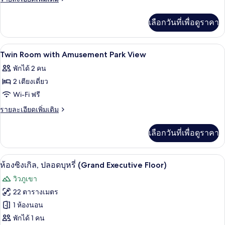
Park
Room
ละเอียด
View
เพิ่ม
With
เลือกวันที่เพื่อดูราคา
เติม
Fuji
เกี่ยว
View
กับ
เตียง Tempur-Pedic, โต๊ะทำงาน, พื้นที
เปิด
7
Double
Twin Room with Amusement Park View
Room
ภาพถ่าย
พักได้ 2 คน
With
ทั้งหมด
Fuji
2 เตียงเดี่ยว
View
ของ
Wi-Fi ฟรี
Twin
ราย
รายละเอียดเพิ่มเติม
Room
ละเอียด
เพิ่ม
with
เลือกวันที่เพื่อดูราคา
เติม
Amusement
เกี่ยว
Park
กับ
ห้องซิงเกิล, ปลอดบุหรี่ (Grand Executi
เปิด
9
Twin
View
ห้องซิงเกิล, ปลอดบุหรี่ (Grand Executive Floor)
Room
ภาพถ่าย
วิวภูเขา
with
ทั้งหมด
Amusement
22 ตารางเมตร
Park
ของ
1 ห้องนอน
View
ห้อง
พักได้ 1 คน