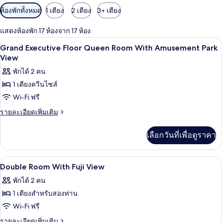
ตัว
ห้องพักทั้งหมด
1 เตียง
2 เตียง
3+ เตียง
กรอง
แสดงห้องพัก 17 ห้องจาก 17 ห้อง
ที่
เตียง Tempur-Pedic, โต๊ะทำงาน, พื้นที
เปิด
มี
7
Grand Executive Floor Queen Room With Amusement Park
ให้
ภาพถ่าย
View
สำหรับ
ทั้งหมด
พักได้ 2 คน
ห้อง
1 เตียงควีนไซส์
ของ
พัก
Wi-Fi ฟรี
Grand
Executive
ราย
รายละเอียดเพิ่มเติม
ละเอียด
Floor
เพิ่ม
Queen
เลือกวันที่เพื่อดูราคา
เติม
Room
เกี่ยว
With
กับ
เตียง Tempur-Pedic, โต๊ะทำงาน, พื้นที
เปิด
5
Grand
Double Room With Fuji View
Amusement
Executive
ภาพถ่าย
Park
พักได้ 2 คน
Floor
View
ทั้งหมด
Queen
1 เตียงสำหรับสองท่าน
Room
ของ
Wi-Fi ฟรี
With
Double
Amusement
ราย
รายละเอียดเพิ่มเติม