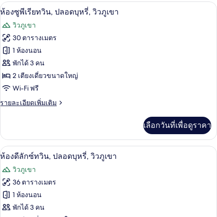
กับ
ภูเขา
วิวภูเขา
เปิด
6
ห้อง
ห้องซูพีเรียทวิน, ปลอดบุหรี่, วิวภูเขา
สแตนดาร์ด
ภาพถ่าย
วิวภูเขา
ทวิ
ทั้งหมด
น,
30 ตารางเมตร
ปลอด
ของ
1 ห้องนอน
บุหรี่,
วิว
ห้อง
พักได้ 3 คน
ภูเขา
2 เตียงเดี่ยวขนาดใหญ่
ซู
Wi-Fi ฟรี
พี
ราย
รายละเอียดเพิ่มเติม
เรีย
ละเอียด
ทวิน,
เพิ่ม
เลือกวันที่เพื่อดูราคา
เติม
ปลอด
เกี่ยว
กับ
บุหรี่,
ห้องดีลักซ์ทวิน, ปลอดบุหรี่, วิวภูเขา | วิว
เปิด
7
ห้อง
ห้องดีลักซ์ทวิน, ปลอดบุหรี่, วิวภูเขา
วิว
ซู
ภาพถ่าย
วิวภูเขา
พี
ภูเขา
ทั้งหมด
เรีย
36 ตารางเมตร
ทวิ
ของ
1 ห้องนอน
น,
ปลอด
ห้อง
พักได้ 3 คน
บุหรี่,