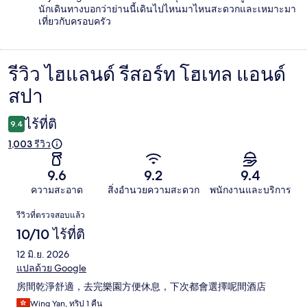
นักเดินทางบอกว่าย่านนี้เดินไปไหนมาไหนสะดวกและเหมาะมา
เที่ยวกับครอบครัว
รีวิว ไฮแลนด์ รีสอร์ท โฮเทล แอนด์
รีวิว
สปา
ไร้ที่ติ
9.4
1,003 รีวิว
9.6
9.2
9.4
ความสะอาด
สิ่งอำนวยความสะดวก
พนักงานและบริการ
รีวิว
รีวิวที่ตรวจสอบแล้ว
10/10 ไร้ที่ติ
12 มิ.ย. 2026
แปลด้วย Google
房間乾淨舒適，去完樂園方便休息，下次都會選擇呢間酒店
Wing Yan, ทริป 1 คืน