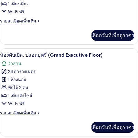
1 เตียงเดี่ยว
ซิงเกิล,
Wi-Fi ฟรี
ปลอด
ราย
รายละเอียดเพิ่มเติม
บุหรี่
ละเอียด
(Grand
เพิ่ม
เลือกวันที่เพื่อดูราคา
เติม
Executive
เกี่ยว
Floor)
กับ
ห้องดับเบิล, ปลอดบุหรี่ (Grand Executi
เปิด
11
ห้อง
ห้องดับเบิล, ปลอดบุหรี่ (Grand Executive Floor)
ซิงเกิล,
ภาพถ่าย
วิวสวน
ปลอด
ทั้งหมด
บุหรี่
24 ตารางเมตร
(Grand
ของ
1 ห้องนอน
Executive
Floor)
ห้อง
พักได้ 2 คน
1 เตียงคิงไซส์
ดับเบิล,
Wi-Fi ฟรี
ปลอด
ราย
รายละเอียดเพิ่มเติม
บุหรี่
ละเอียด
(Grand
เพิ่ม
เลือกวันที่เพื่อดูราคา
เติม
Executive
เกี่ยว
Floor)