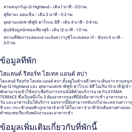
สวนสนุก Fuji-Q Highland
- เดิน 1 นาที
- 0.0 กม.
ฟูจิยามะ ออนเซ็น
- เดิน 2 นาที
- 0.2 กม.
อุทยานแห่งชาติฟูจิ-ฮาโกเน่-อิสึ
- เดิน 4 นาที
- 0.4 กม.
ศูนย์ข้อมูลนักท่องเที่ยวฟูจิ
- เดิน 12 นาที
- 1.0 กม.
สถานที่จัดการแสดงกลางแจ้งคาวากูชิโกะสเตลลาร์
- ขับรถ 5 นาที
-
3.0 กม.
ข้อมูลที่พัก
ไฮแลนด์ รีสอร์ท โฮเทล แอนด์ สปา
ไฮแลนด์ รีสอร์ท โฮเทล แอนด์ สปา ตั้งอยู่ในทำเลดี เพราะเดินจาก สวนสนุก
Fuji-Q Highland และ อุทยานแห่งชาติฟูจิ-ฮาโกเน่-อิสึ ไม่เกิน 10 นาที ผู้เข้า
พักสามารถเข้าใช้สปาเพื่อรับการปรนนิบัติด้วยบริการนวด FUJIYAMA
TERRACE ซึ่งเป็นหนึ่งใน 3 ห้องอาหารของที่นี่ยังมีอาหารเช้า อาหารกลาง
วัน และอาหารเย็นให้บริการ นอกจากนี้ยังสามารถขับรถไป ทะเลสาบคาวากุ
ชิ และ กระเช้าลอยฟ้าภูเขาคาจิ คาจิ ได้ในเวลา 5 นาที นักเดินทางต่างมอบ
คำชมเชยเกี่ยวกับพนักงานและอาหารเช้า
ข้อมูลเพิ่มเติมเกี่ยวกับที่พักนี้