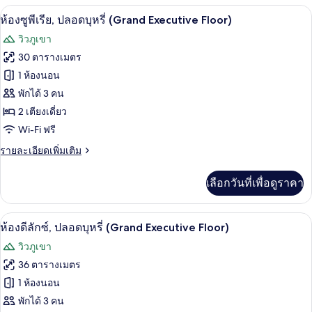
กับ
ห้องซูพีเรีย, ปลอดบุหรี่ (Grand Executi
เปิด
10
ห้อง
ห้องซูพีเรีย, ปลอดบุหรี่ (Grand Executive Floor)
ดับเบิล,
ภาพถ่าย
วิวภูเขา
ปลอด
ทั้งหมด
บุหรี่
30 ตารางเมตร
(Grand
ของ
1 ห้องนอน
Executive
Floor)
ห้อง
พักได้ 3 คน
2 เตียงเดี่ยว
ซู
Wi-Fi ฟรี
พี
ราย
รายละเอียดเพิ่มเติม
เรีย,
ละเอียด
ปลอด
เพิ่ม
เลือกวันที่เพื่อดูราคา
เติม
บุหรี่
เกี่ยว
(Grand
กับ
ห้องดีลักซ์, ปลอดบุหรี่ (Grand Executive 
เปิด
11
ห้อง
ห้องดีลักซ์, ปลอดบุหรี่ (Grand Executive Floor)
Executive
ซู
ภาพถ่าย
Floor)
วิวภูเขา
พี
ทั้งหมด
เรีย,
36 ตารางเมตร
ปลอด
ของ
1 ห้องนอน
บุหรี่
(Grand
ห้อง
พักได้ 3 คน