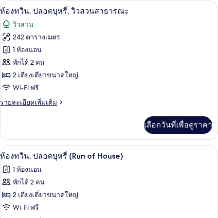
กับ
สาธารณะ
ห้องทวิน, ปลอดบุหรี่, วิวสวนสาธารณะ | 
เปิด
7
ห้อง
ห้องทวิน, ปลอดบุหรี่, วิวสวนสาธารณะ
ดับเบิล,
ภาพถ่าย
วิวสวน
ปลอด
ทั้งหมด
บุหรี่,
242 ตารางเมตร
วิว
ของ
1 ห้องนอน
สวน
สาธารณะ
ห้อง
พักได้ 2 คน
2 เตียงเดี่ยวขนาดใหญ่
ทวิน,
Wi-Fi ฟรี
ปลอด
ราย
รายละเอียดเพิ่มเติม
บุหรี่,
ละเอียด
วิว
เพิ่ม
เลือกวันที่เพื่อดูราคา
เติม
สวน
เกี่ยว
กับ
สาธารณะ
เตียง Tempur-Pedic, โต๊ะทำงาน, พื้นที
เปิด
5
ห้อง
ห้องทวิน, ปลอดบุหรี่ (Run of House)
ทวิ
ภาพถ่าย
1 ห้องนอน
น,
ทั้งหมด
ปลอด
พักได้ 2 คน
บุหรี่,
ของ
2 เตียงเดี่ยวขนาดใหญ่
วิว
สวน
ห้อง
Wi-Fi ฟรี
สาธารณะ