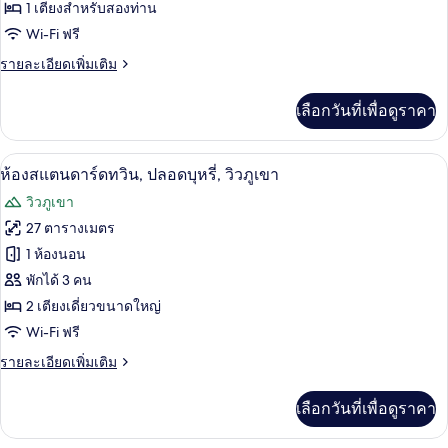
1 เตียงสำหรับสองท่าน
ดับเบิล,
Executive
Wi-Fi ฟรี
Floor)
ปลอด
ราย
รายละเอียดเพิ่มเติม
บุหรี่,
ละเอียด
วิว
เพิ่ม
เลือกวันที่เพื่อดูราคา
เติม
ภูเขา
เกี่ยว
กับ
วิวภูเขา
เปิด
6
ห้อง
ห้องสแตนดาร์ดทวิน, ปลอดบุหรี่, วิวภูเขา
ดับเบิล,
ภาพถ่าย
วิวภูเขา
ปลอด
ทั้งหมด
บุหรี่,
27 ตารางเมตร
วิว
ของ
1 ห้องนอน
ภูเขา
ห้อง
พักได้ 3 คน
2 เตียงเดี่ยวขนาดใหญ่
สแตนดาร์ด
Wi-Fi ฟรี
ทวิน,
ราย
รายละเอียดเพิ่มเติม
ปลอด
ละเอียด
บุหรี่,
เพิ่ม
เลือกวันที่เพื่อดูราคา
เติม
วิว
เกี่ยว