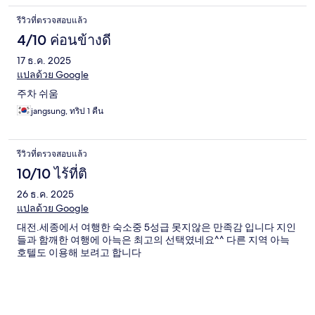
รีวิวที่ตรวจสอบแล้ว
4/10 ค่อนข้างดี
17 ธ.ค. 2025
แปลด้วย Google
주차 쉬움
jangsung, ทริป 1 คืน
รีวิวที่ตรวจสอบแล้ว
10/10 ไร้ที่ติ
26 ธ.ค. 2025
แปลด้วย Google
대전.세종에서 여행한 숙소중 5성급 못지않은 만족감 입니다 지인
들과 함깨한 여행에 아늑은 최고의 선택였네요^^ 다른 지역 아늑
호텔도 이용해 보려고 합니다