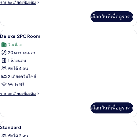
สแตนดาร์ด
ราย
รายละเอียดเพิ่มเติม
ละเอียด
เพิ่ม
เลือกวันที่เพื่อดูราคา
เติม
เกี่ยว
กับ
Deluxe 2PC Room | เครื่องนอนระดับพรีเม
เปิด
22
ห้อง
Deluxe 2PC Room
สแตนดาร์ด
ภาพถ่าย
วิวเมือง
ทั้งหมด
20 ตารางเมตร
ของ
1 ห้องนอน
Deluxe
พักได้ 4 คน
2PC
2 เตียงควีนไซส์
Room
Wi-Fi ฟรี
ราย
รายละเอียดเพิ่มเติม
ละเอียด
เพิ่ม
เลือกวันที่เพื่อดูราคา
เติม
เกี่ยว
กับ
เครื่องนอนระดับพรีเมียม, ห้องเก็บเสียง,
เปิด
17
Deluxe
Standard
2PC
ภาพถ่าย
พักได้ 2 คน