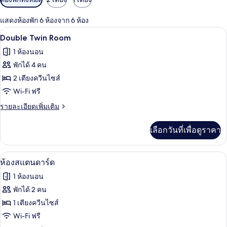
กรอง
แสดงห้องพัก 6 ห้องจาก 6 ห้อง
ที่
Double Twin Room | เครื่องนอนระดับพรีเ
เปิด
มี
16
Double Twin Room
ให้
ภาพถ่าย
1 ห้องนอน
สำหรับ
ทั้งหมด
พักได้ 4 คน
ห้อง
ของ
2 เตียงควีนไซส์
พัก
Double
Wi-Fi ฟรี
Twin
ราย
รายละเอียดเพิ่มเติม
Room
ละเอียด
เพิ่ม
เลือกวันที่เพื่อดูราคา
เติม
เกี่ยว
กับ
ห้องสแตนดาร์ด | เครื่องนอนระดับพรีเมีย
เปิด
11
Double
ห้องสแตนดาร์ด
Twin
ภาพถ่าย
1 ห้องนอน
Room
ทั้งหมด
พักได้ 2 คน
ของ
1 เตียงควีนไซส์
ห้อง
Wi-Fi ฟรี