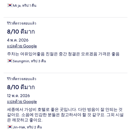
Mi ja, ทริป 1 คืน
รีวิวที่ตรวจสอบแล้ว
8/10 ดีมาก
4 พ.ค. 2026
แปลด้วย Google
주차는 여유있어좋음 친절은 중간 청결은 모르겠음 가격은 좋음
Seungmin, ทริป 3 คืน
รีวิวที่ตรวจสอบแล้ว
8/10 ดีมาก
12 พ.ค. 2026
แปลด้วย Google
세종에서 가성비 호텔로 좋은 곳입니다. 다만 방음이 잘 안되는 것
같아요. 소음에 민감한 분들은 참고하셔야 할 것 같구요. 그외 시설
은 깨끗하고 좋아요.
Jin-Hak, ทริป 2 คืน