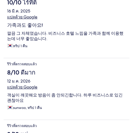
10/10 ไร้ที่ติ
16 มี.ค. 2025
แปลด้วย Google
가족과도 좋아요!
깔끔 그 자체였습니다. 비즈니스 호텔 느낌을 가족과 함께 이용했
는데 너무 좋았습니다.
ทริป 1 คืน
รีวิวที่ตรวจสอบแล้ว
8/10 ดีมาก
12 ม.ค. 2026
แปลด้วย Google
객실이 깨끗해요 방음이 좀 안되긴합니다. 하루 비즈니스로 있긴
괜찮아요
sunwoo, ทริป 1 คืน
รีวิวที่ตรวจสอบแล้ว