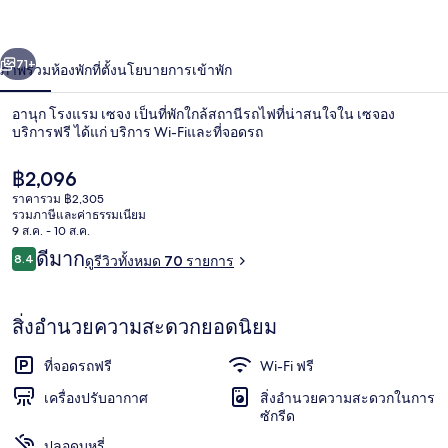
เซจง
่อน
ถัดไป
น้า
71+
ภาพรวม
ห้องพัก
ที่ตั้ง
นโยบายการเข้าพัก
อานุก โรงแรม เซจง เป็นที่พักใกล้สถานีรถไฟที่น่าสนใจใน เซจอง
บริการฟรี ได้แก่ บริการ Wi-Fiและที่จอดรถ
ราคา
฿2,096
ปัจจุบัน
ราคารวม ฿2,305
฿2,096
รวมภาษีและค่าธรรมเนียม
9 ส.ค. - 10 ส.ค.
รีวิว
ดีมาก
8.4
ดูรีวิวทั้งหมด 70 รายการ
8.4 จาก 10
Deluxe + 2PC | เครื่องนอนระดับพรีเมียม,
สิ่งอำนวยความสะดวกยอดนิยม
ที่จอดรถฟรี
Wi-Fi ฟรี
เครื่องปรับอากาศ
สิ่งอำนวยความสะดวกในการ
ซักรีด
ปลอดบุหรี่