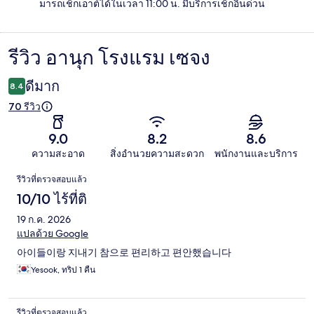
มารถเช็กเอาต์ได้ในเวลา 11:00 น. มีบริการเช็กอินด่วน
รีวิว อานุก โรงแรม เซจง
รีวิว
ดีมาก
8.4
70 รีวิว
9.0
8.2
8.6
ความสะอาด
สิ่งอำนวยความสะดวก
พนักงานและบริการ
รีวิว
รีวิวที่ตรวจสอบแล้ว
10/10 ไร้ที่ติ
19 ก.ค. 2026
แปลด้วย Google
아이들이랑 지내기 참으로 편리하고 편안했습니다
Yesook, ทริป 1 คืน
รีวิวที่ตรวจสอบแล้ว