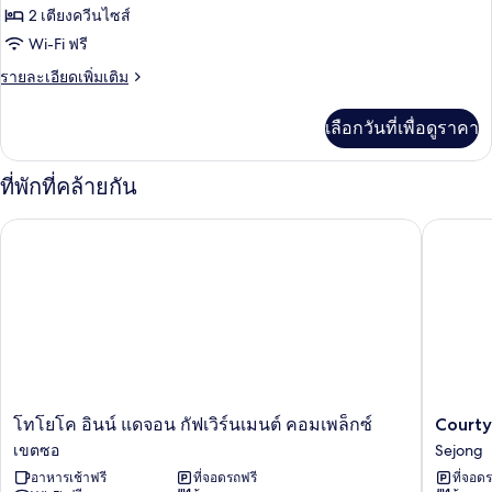
ทั้งหมด
2 เตียงควีนไซส์
ของ
Wi-Fi ฟรี
Twin
ราย
รายละเอียดเพิ่มเติม
ละเอียด
เพิ่ม
เลือกวันที่เพื่อดูราคา
เติม
เกี่ยว
กับ
ที่พักที่คล้ายกัน
Twin
Courtyar
โทโยโค อินน์ แดจอน กัฟเวิร์นเมนต์ คอมเพล็กซ์
โท
Courtya
โทโยโค อินน์ แดจอน กัฟเวิร์นเมนต์ คอมเพล็กซ์
Courty
โยโค
By
เขตซอ
Sejong
อินน์
Marriott
อาหารเช้าฟรี
ที่จอดรถฟรี
ที่จอด
แด
Sejong