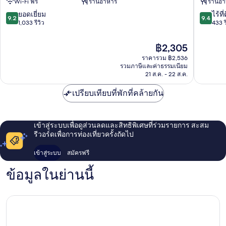
Wi-Fi ฟรี
ร้านอาหาร
ร้านอ
จอน
Sejong
กัฟเวิร์น
9.2
9.4
ยอดเยี่ยม
ไร้ที่
9.2
9.4
เมน
จาก
จาก
1,033 รีวิว
433 ร
ต์
10,
10,
คอมเพล็กซ์
ยอด
ไร้
ราคา
฿2,305
เขต
เยี่ยม,
ที่
ปัจจุบัน
ซอ
ราคารวม ฿2,536
1,033
ติ,
คือ
รวมภาษีและค่าธรรมเนียม
รีวิว
433
฿2,305
21 ส.ค. - 22 ส.ค.
รีวิว
เปรียบเทียบที่พักที่คล้ายกัน
เข้าสู่ระบบเพื่อดูส่วนลดและสิทธิพิเศษที่ร่วมรายการ สะสม
รีวอร์ดเพื่อการท่องเที่ยวครั้งถัดไป
เข้าสู่ระบบ
สมัครฟรี
ข้อมูลในย่านนี้