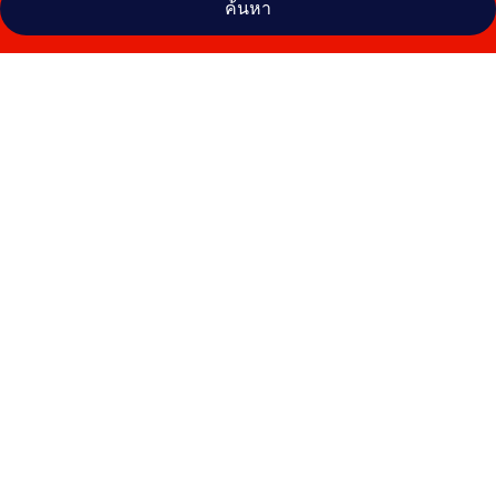
ค้นหา
คลัง
ภาพ
อา
นุก
โรงแรม