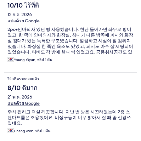
10/10 ไร้ที่ติ
12 ก.ค. 2026
แปลด้วย Google
2pc+안마의자 있던 방 사용했습니다. 현관 들어가면 좌우로 방이
있고, 한 쪽에 안마의자와 화장실, 침대가 다른 방쪽에 피시와 화장
실 침대가 있는 독특한 구조였습니다. 깔끔하고 시설이 잘 갖춰져
있습니다. 화장실 한 쪽엔 욕조도 있었고, 피시도 아주 잘 세팅되어
있었습니다. 티비도 각 방에 한 대씩 있었고요. 공용취사공간도 있
어 유용했습니다. 지하주차장도 빈 공간 많아 주차 편리했습니다.
Young-Gyun, ทริป 1 คืน
바로 길옆 위치지만 소음도 들리지 않았습니다. 화장실 물빠짐이
느리다는 것 말고는 흠잡을 게 없었네요. 근처에 편의점과 먹거리
골목도 있었어요. 가족이 머무르기 좋았습니다. 다음번에도 세종
รีวิวที่ตรวจสอบแล้ว
올 때엔 다시 묵고 싶군요.
8/10 ดีมาก
21 พ.ค. 2026
แปลด้วย Google
주차 편하고 객실 깨끗합니다. 지난 번 방은 시끄러웠는데 2층 스
탠다드룸은 조용했어요. 비상구등이 너무 밝아서 잘 때 좀 신경쓰
였네요.
Chang won, ทริป 1 คืน