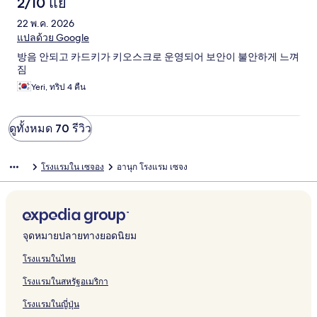
2/10 แย่
22 พ.ค. 2026
แปลด้วย Google
방음 안되고 카드키가 키오스크로 운영되어 보안이 불안하게 느껴
짐
Yeri, ทริป 4 คืน
ดูทั้งหมด 70 รีวิว
โรงแรมใน เซจอง
อานุก โรงแรม เซจง
จุดหมายปลายทางยอดนิยม
โรงแรมในไทย
โรงแรมในสหรัฐอเมริกา
โรงแรมในญี่ปุ่น