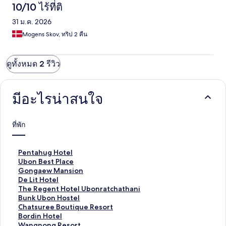
10/10 ไร้ที่ติ
31 ม.ค. 2026
Mogens Skov, ทริป 2 คืน
ดูทั้งหมด 2 รีวิว
มีอะไรน่าสนใจ
ที่พัก
ลิ
Pentahug Hotel
ง
ลิ
Ubon Best Place
ก์
ง
ลิ
Gongaew Mansion
ม
ก์
ง
ลิ
De Lit Hotel
า
ม
ก์
ง
ลิ
The Regent Hotel Ubonratchathani
ต
า
ม
ก์
ง
ลิ
Bunk Ubon Hostel
ร
ต
า
ม
ก์
ง
ลิ
Chatsuree Boutique Resort
ฐ
ร
ต
า
ม
ก์
ง
ลิ
Bordin Hotel
า
ฐ
ร
ต
า
ม
ก์
ง
ลิ
Wangnong Resort