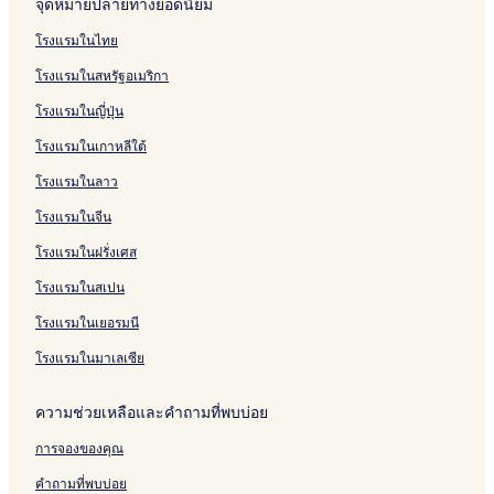
จุดหมายปลายทางยอดนิยม
o
q
r
A
e
g
t
i
r
I
a
2
S
บ
รั
ห
สำ
n
u
t
p
m
H
e
l
e
n
n
U
u
T
บ
รั
ห
โรงแรมในไทย
r
e
a
i
o
l
u
P
n
s
b
n
o
Y
บ
รั
โรงแรมในสหรัฐอเมริกา
a
R
r
e
t
a
l
L
u
o
e
h
u
S
บ
t
e
t
r
e
n
a
i
d
n
e
s
u
r
1
โรงแรมในญี่ปุ่น
c
s
m
H
l
g
c
t
a
A
G
a
H
i
6
h
o
e
o
R
e
e
L
i
r
n
o
s
8
โรงแรมในเกาหลีใต้
a
r
n
t
e
M
U
a
r
a
g
t
o
S
t
t
t
e
s
a
b
k
p
n
H
e
m
t
โรงแรมในลาว
h
l
o
n
o
e
o
d
e
l
t
u
a
r
s
n
V
r
H
r
U
h
d
โรงแรมในจีน
n
t
i
R
i
t
o
i
b
a
i
โรงแรมในฝรั่งเศส
i
o
a
e
P
t
t
o
i
o
n
t
w
r
e
a
n
H
H
โรงแรมในสเปน
U
c
H
e
l
g
R
o
o
b
h
o
m
e
a
t
t
โรงแรมในเยอรมนี
o
a
t
i
U
t
e
e
n
t
e
e
b
c
l
l
โรงแรมในมาเลเซีย
h
l
r
o
h
U
a
H
n
a
b
ความช่วยเหลือและคำถามที่พบบ่อย
n
o
H
t
o
i
t
o
h
n
การจองของคุณ
e
t
a
R
l
e
n
a
คำถามที่พบบ่อย