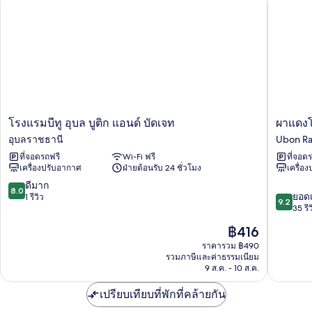
โรงแรมบีทู อุบล บูติก แอนด์ บัดเจท
ผาแดงโฮ
Room
โรง
ผา
โรงแรมบีทู อุบล บูติก แอนด์ บัดเจท
ผาแดงโ
แรม
แดง
อุบลราชธานี
Ubon Ra
บีทู
โฮเต็ล
ที่จอดรถฟรี
Wi-Fi ฟรี
ที่จอด
อุบล
Ubon
เครื่องปรับอากาศ
ฝ่ายต้อนรับ 24 ชั่วโมง
เครื่อ
บูติ
Ratchat
ก
8.0
ดีมาก
8.0
9.2
แอนด์
ยอดเ
จาก
1 รีวิว
9.2
จาก
บัด
35 รีว
10,
10,
เจท
ดี
ราคา
฿416
ยอด
อุบลราชธานี
มาก,
ปัจจุบัน
เยี่ยม,
ราคารวม ฿490
1
คือ
รวมภาษีและค่าธรรมเนียม
35
รีวิว
฿416
9 ส.ค. - 10 ส.ค.
รีวิว
เปรียบเทียบที่พักที่คล้ายกัน