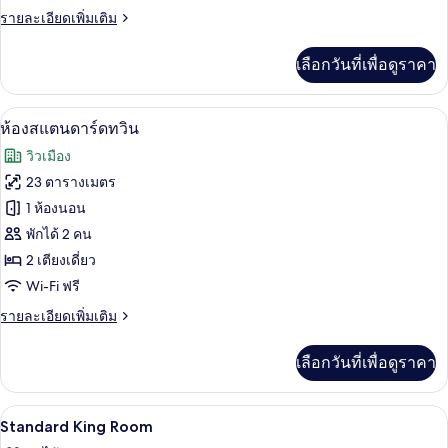
ราย
รายละเอียดเพิ่มเติม
ละเอียด
เพิ่ม
เลือกวันที่เพื่อดูราคา
เติม
เกี่ยว
กับ
ห้องสแตนดาร์ดทวิน | โต๊ะทำงาน, Wi-Fi ฟ
เปิด
10
ห้อง
ห้องสแตนดาร์ดทวิน
สแตนดาร์ด
ภาพถ่าย
วิวเมือง
ดับเบิล
ทั้งหมด
23 ตารางเมตร
ของ
1 ห้องนอน
ห้อง
พักได้ 2 คน
2 เตียงเดี่ยว
สแตนดาร์ด
Wi-Fi ฟรี
ทวิน
ราย
รายละเอียดเพิ่มเติม
ละเอียด
เพิ่ม
เลือกวันที่เพื่อดูราคา
เติม
เกี่ยว
กับ
โต๊ะทำงาน, Wi-Fi ฟรี, ผ้าปูที่นอน
เปิด
5
ห้อง
Standard King Room
สแตนดาร์ด
ภาพถ่าย