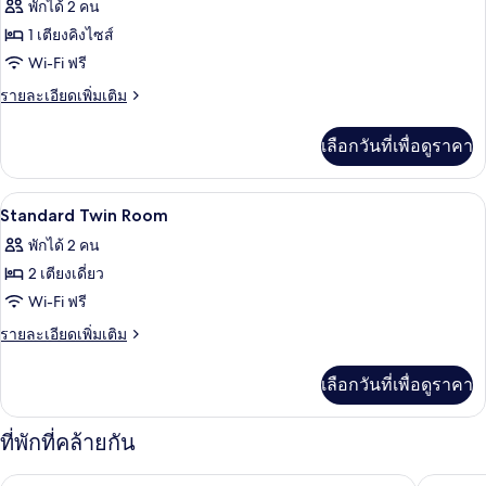
พักได้ 2 คน
ทวิ
ทั้งหมด
น
1 เตียงคิงไซส์
ของ
Wi-Fi ฟรี
Standard
ราย
รายละเอียดเพิ่มเติม
King
ละเอียด
เพิ่ม
Room
เลือกวันที่เพื่อดูราคา
เติม
เกี่ยว
กับ
โต๊ะทำงาน, Wi-Fi ฟรี, ผ้าปูที่นอน
เปิด
4
Standard
Standard Twin Room
King
ภาพถ่าย
พักได้ 2 คน
Room
ทั้งหมด
2 เตียงเดี่ยว
ของ
Wi-Fi ฟรี
Standard
ราย
รายละเอียดเพิ่มเติม
Twin
ละเอียด
เพิ่ม
Room
เลือกวันที่เพื่อดูราคา
เติม
เกี่ยว
กับ
ที่พักที่คล้ายกัน
Standard
Twin