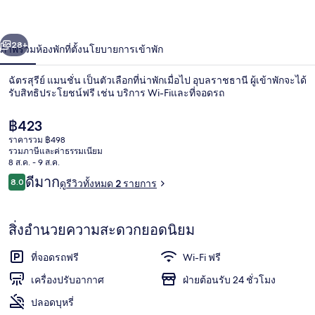
่อน
ถัดไป
น้า
28+
ภาพรวม
ห้องพัก
ที่ตั้ง
นโยบายการเข้าพัก
ฉัตรสุรีย์ แมนชั่น เป็นตัวเลือกที่น่าพักเมื่อไป อุบลราชธานี ผู้เข้าพักจะได้
รับสิทธิประโยชน์ฟรี เช่น บริการ Wi-Fiและที่จอดรถ
ราคา
฿423
ปัจจุบัน
ราคารวม ฿498
฿423
รวมภาษีและค่าธรรมเนียม
8 ส.ค. - 9 ส.ค.
รีวิว
ดีมาก
8.0
ดูรีวิวทั้งหมด 2 รายการ
8.0 จาก 10
บริเวณภายนอก
สิ่งอำนวยความสะดวกยอดนิยม
ที่จอดรถฟรี
Wi-Fi ฟรี
เครื่องปรับอากาศ
ฝ่ายต้อนรับ 24 ชั่วโมง
ปลอดบุหรี่