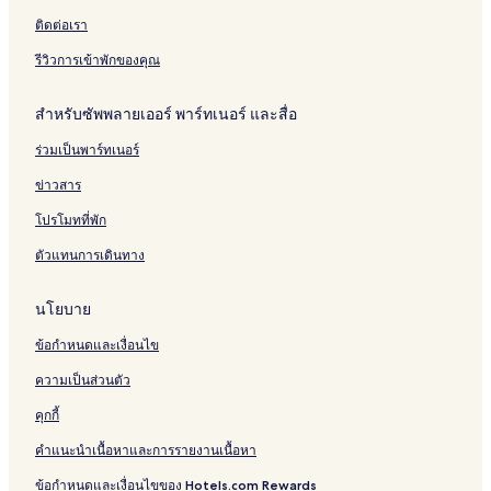
l
i
t
c
ติดต่อเรา
h
a
รีวิวการเข้าพักของคุณ
t
h
สำหรับซัพพลายเออร์ พาร์ทเนอร์ และสื่อ
a
n
ร่วมเป็นพาร์ทเนอร์
i
ข่าวสาร
โปรโมทที่พัก
ตัวแทนการเดินทาง
นโยบาย
ข้อกำหนดและเงื่อนไข
ความเป็นส่วนตัว
คุกกี้
คำแนะนำเนื้อหาและการรายงานเนื้อหา
ข้อกำหนดและเงื่อนไขของ Hotels.com Rewards