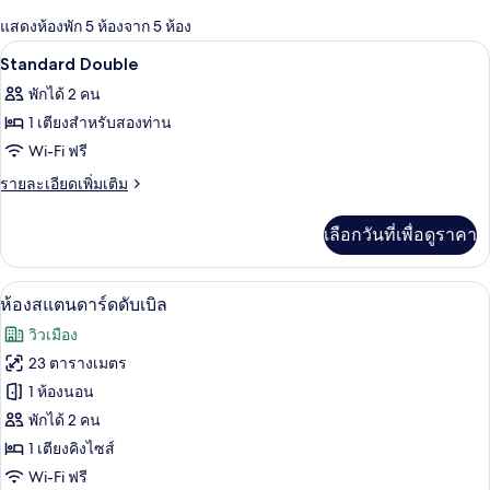
กรอง
แสดงห้องพัก 5 ห้องจาก 5 ห้อง
ที่
ภายใน
เปิด
มี
2
Standard Double
ให้
ภาพถ่าย
พักได้ 2 คน
สำหรับ
ทั้งหมด
1 เตียงสำหรับสองท่าน
ห้อง
ของ
Wi-Fi ฟรี
พัก
Standard
ราย
รายละเอียดเพิ่มเติม
Double
ละเอียด
เพิ่ม
เลือกวันที่เพื่อดูราคา
เติม
เกี่ยว
กับ
ห้องสแตนดาร์ดดับเบิล | โต๊ะทำงาน, Wi-Fi
เปิด
8
Standard
ห้องสแตนดาร์ดดับเบิล
Double
ภาพถ่าย
วิวเมือง
ทั้งหมด
23 ตารางเมตร
ของ
1 ห้องนอน
ห้อง
พักได้ 2 คน
1 เตียงคิงไซส์
สแตนดาร์ด
Wi-Fi ฟรี
ดับเบิล