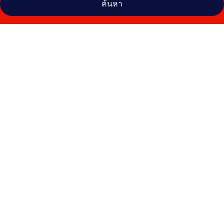
ค้นหา
คลัง
ภาพ
ฉัตร
สุรีย์
แมนชั่น