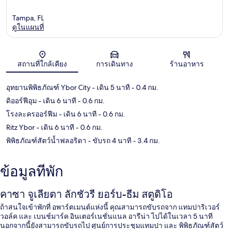
Tampa, FL
ดูในแผนที่
แผนที่
สถานที่ใกล้เคียง
การเดินทาง
ร้านอาหาร
อุทยานพิพิธภัณฑ์ Ybor City
- เดิน 5 นาที
- 0.4 กม.
ดิออร์ฟีอุม
- เดิน 6 นาที
- 0.6 กม.
โรงละครออร์ฟีม
- เดิน 6 นาที
- 0.6 กม.
Ritz Ybor
- เดิน 6 นาที
- 0.6 กม.
พิพิธภัณฑ์สัตว์น้ำฟลอริดา
- ขับรถ 4 นาที
- 3.4 กม.
ข้อมูลที่พัก
คาซา จูเลียตา ลักชัวรี ยอร์บ-ธีม สตูดิโอ
ถ้าสนใจเข้าพักที่ อพาร์ตเมนต์แห่งนี้ คุณสามารถขับรถจาก แทมปาริเวอร์
วอล์ค และ เบนช์มาร์ค อินเตอร์เนชั่นแนล อารีน่า ไปได้ในเวลา 5 นาที
นอกจากนี้ยังสามารถขับรถไป ศูนย์การประชุมแทมปา และ พิพิธภัณฑ์สัตว์