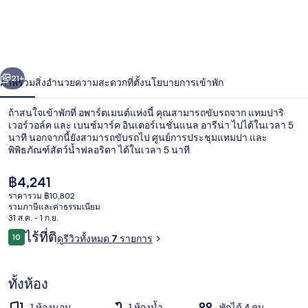
จู
เลีย
ตา
่อน
ถัดไป
น้า
21+
ภาพรวม
สิ่งอำนวยความสะดวก
ที่ตั้ง
นโยบายการเข้าพัก
ลัก
ชัว
ถ้าสนใจเข้าพักที่ อพาร์ตเมนต์แห่งนี้ คุณสามารถขับรถจาก แทมปาริ
เวอร์วอล์ค และ เบนช์มาร์ค อินเตอร์เนชั่นแนล อารีน่า ไปได้ในเวลา 5
รี
นาที นอกจากนี้ยังสามารถขับรถไป ศูนย์การประชุมแทมปา และ
พิพิธภัณฑ์สัตว์น้ำฟลอริดา ได้ในเวลา 5 นาที
ยอร์บ-
ราคา
฿4,241
ธีม
ปัจจุบัน
ราคารวม ฿10,802
฿4,241
รวมภาษีและค่าธรรมเนียม
สตู
31 ส.ค. - 1 ก.ย.
บ้านพัก | 1 ห้องนอน, อินเทอร์เน็ตความเร
รีวิว
ไร้ที่ติ
10
ดูรีวิวทั้งหมด 7 รายการ
10 จาก 10
ดิโอ
ทั้งห้อง
1 ห้องนอน
1 ห้องน้ำ
พักได้ 4 คน