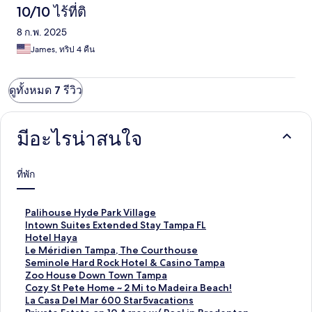
peaceful...worth every penny.
10/10 ไร้ที่ติ
8 ก.พ. 2025
James, ทริป 4 คืน
ดูทั้งหมด 7 รีวิว
มีอะไรน่าสนใจ
ที่พัก
ลิ
Palihouse Hyde Park Village
ง
ลิ
Intown Suites Extended Stay Tampa FL
ก์
ง
ลิ
Hotel Haya
ม
ก์
ง
ลิ
Le Méridien Tampa, The Courthouse
า
ม
ก์
ง
ลิ
Seminole Hard Rock Hotel & Casino Tampa
ต
า
ม
ก์
ง
ลิ
Zoo House Down Town Tampa
ร
ต
า
ม
ก์
ง
ลิ
Cozy St Pete Home ~ 2 Mi to Madeira Beach!
ฐ
ร
ต
า
ม
ก์
ง
ลิ
La Casa Del Mar 600 Star5vacations