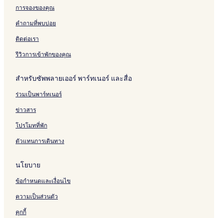
t
l
r
S
r
a
s
o
o
e
การจองของคุณ
o
P
p
u
r
p
e
s
r
d
n
l
o
i
i
h
w
e
t
C
คำถามที่พบบ่อย
a
r
t
o
C
/
t
W
o
z
t
e
t
o
P
o
e
m
ติดต่อเรา
a
A
s
t
l
r
E
s
m
H
r
T
T
l
i
v
t
u
รีวิวการเข้าพักของคุณ
o
e
a
a
e
v
e
s
n
t
a
m
m
c
a
r
h
i
สำหรับซัพพลายเออร์ พาร์ทเนอร์ และสื่อ
e
b
p
p
t
t
y
o
t
l
y
a
a
i
e
t
r
y
ร่วมเป็นพาร์ทเนอร์
I
B
N
o
P
h
e
w
H
r
o
n
o
i
/
ข่าวสาร
G
a
r
o
n
P
n
t
l
g
r
โปรโมทที่พัก
d
h
&
i
ตัวแทนการเดินทาง
o
L
v
n
a
a
E
n
t
นโยบาย
a
a
e
s
i
H
ข้อกำหนดและเงื่อนไข
t
e
a
ความเป็นส่วนตัว
t
e
คุกกี้