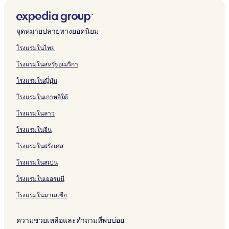
l
e
T
k
w
e
6
t
d
e
p
n
t
s
h
a
l
E
รั
ห
สำ
น
า
ฐ
l
d
h
H
n
~
0
e
S
I
h
T
b
t
T
i
i
x
บ
รั
ห
สำ
น
า
a
S
e
o
T
2
0
o
u
I
o
a
y
i
a
s
d
t
F
บ
รั
ห
สำ
น
g
t
C
t
a
M
S
n
i
#
t
m
M
n
m
s
a
e
a
T
บ
รั
ห
สำ
จุดหมายปลายทางยอดนิยม
e
a
o
e
m
i
t
1
t
2
e
p
a
T
p
a
y
n
i
h
P
บ
รั
ห
y
u
l
p
t
a
0
e
6
l
a
r
a
a
n
I
d
r
e
r
S
บ
รั
โรงแรมในไทย
T
r
&
a
o
r
A
s
0
s
B
r
m
A
c
n
e
f
C
i
p
H
บ
โรงแรมในสหรัฐอเมริกา
a
t
C
M
5
c
T
1
r
i
p
p
e
n
d
i
u
s
a
y
E
m
h
a
a
v
r
a
-
a
o
a
a
T
T
S
e
r
t
c
a
x
โรงแรมในญี่ปุ่น
p
o
s
d
a
e
m
P
n
t
B
r
a
a
t
l
r
i
i
t
e
a
u
i
e
c
s
p
r
d
t
a
t
m
m
a
d
e
n
o
t
c
โรงแรมในเกาหลีใต้
F
s
n
i
a
w
a
e
o
T
y
m
p
p
y
I
n
e
u
H
u
L
e
o
r
t
/
m
n
a
e
a
a
A
n
t
S
s
o
t
โรงแรมในลาว
T
a
i
P
i
H
m
n
I
W
m
n
H
p
S
u
i
a
B
o
o
e
o
p
t
n
e
e
&
o
r
o
s
v
โรงแรมในจีน
m
e
n
o
r
t
a
s
t
s
r
S
t
i
h
e
e
โรงแรมในฝรั่งเศส
p
a
s
l
e
M
e
t
i
u
e
n
o
T
H
a
c
i
l
i
r
s
c
i
l
g
C
a
o
โรงแรมในสเปน
h
n
d
n
h
a
t
,
H
o
m
m
!
B
t
a
o
S
e
A
i
n
p
e
โรงแรมในเยอรมนี
r
o
t
r
e
s
u
l
d
a
i
a
w
i
e
l
b
t
l
o
A
n
โรงแรมในมาเลเซีย
d
n
o
-
e
y
o
H
-
i
G
e
n
A
c
M
g
o
C
r
a
ความช่วยเหลือและคำถามที่พบบ่อย
n
a
i
t
a
r
u
l
p
t