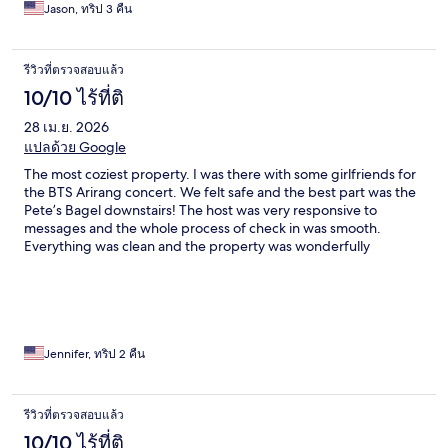
Jason, ทริป 3 คืน
รีวิวที่ตรวจสอบแล้ว
10/10 ไร้ที่ติ
28 เม.ย. 2026
แปลด้วย Google
The most coziest property. I was there with some girlfriends for
the BTS Arirang concert. We felt safe and the best part was the
Pete’s Bagel downstairs! The host was very responsive to
messages and the whole process of check in was smooth.
Everything was clean and the property was wonderfully
decorated. Also, loved the free roaming chickens and roosters
in the area. 10/10, no notes.
Jennifer, ทริป 2 คืน
รีวิวที่ตรวจสอบแล้ว
10/10 ไร้ที่ติ