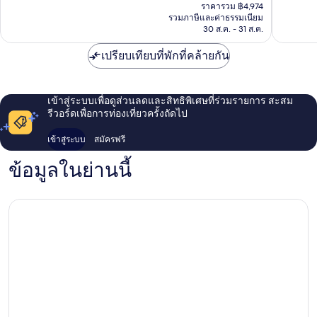
ปัจจุบัน
ทริค
ดาวน์
ติ,
2,759
ราคารวม ฿4,974
คือ
ดาวน์
ทา
2,460
รีวิว
รวมภาษีและค่าธรรมเนียม
฿4,329
ทา
30 ส.ค. - 31 ส.ค.
วน์แทม
รีวิว
วน์แทม
ปา
ปา
เปรียบเทียบที่พักที่คล้ายกัน
เข้าสู่ระบบเพื่อดูส่วนลดและสิทธิพิเศษที่ร่วมรายการ สะสม
รีวอร์ดเพื่อการท่องเที่ยวครั้งถัดไป
เข้าสู่ระบบ
สมัครฟรี
ข้อมูลในย่านนี้