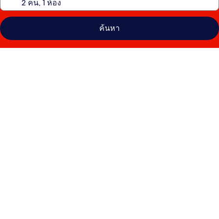
ค้นหา
คลัง
ภาพ
คาซา