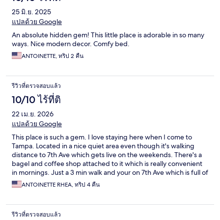
25 มิ.ย. 2025
แปลด้วย Google
An absolute hidden gem! This little place is adorable in so many
ways. Nice modern decor. Comfy bed.
ANTOINETTE, ทริป 2 คืน
รีวิวที่ตรวจสอบแล้ว
10/10 ไร้ที่ติ
22 เม.ย. 2026
แปลด้วย Google
This place is such a gem. I love staying here when I come to
Tampa. Located in a nice quiet area even though it's walking
distance to 7th Ave which gets live on the weekends. There's a
bagel and coffee shop attached to it which is really convenient
in mornings. Just a 3 min walk and your on 7th Ave which is full of
dining and entertainment options. The room itself has
ANTOINETTE RHEA, ทริป 4 คืน
everything you need to include a washer and dryer. Bed is really
soft too. I had an issue with parking because I failed to provide
my car info so they could register my vehicle. Within minutes the
รีวิวที่ตรวจสอบแล้ว
crew that runs this place had it fixed. It elegant and