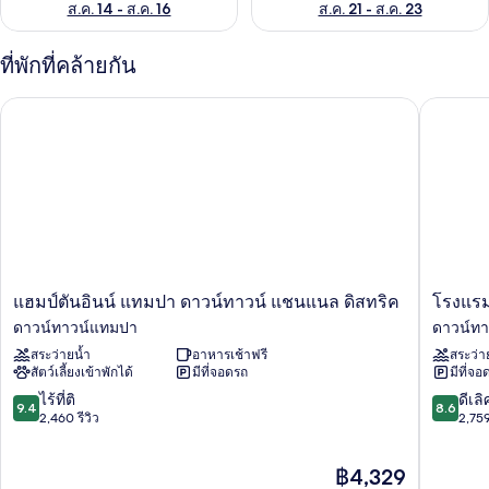
ส.ค. 14 - ส.ค. 16
ส.ค. 21 - ส.ค. 23
ที่พักที่คล้ายกัน
แฮมป์ตันอินน์ แทมปา ดาวน์ทาวน์ แชนแนล ดิสทริค
โรงแรมเด
แฮม
โรงแรม
แฮมป์ตันอินน์ แทมปา ดาวน์ทาวน์ แชนแนล ดิสทริค
โรงแรม
ป์
เดอะ
ดาวน์ทาวน์แทมปา
ดาวน์ท
ตัน
แบ
สระว่ายน้ำ
อาหารเช้าฟรี
สระว่า
อินน์
รี่
สัตว์เลี้ยงเข้าพักได้
มีที่จอดรถ
มีที่จอ
แทม
มอร์
ปา
แทม
9.4
8.6
ไร้ที่ติ
ดีเลิ
9.4
8.6
ดาวน์
ปา
จาก
จาก
2,460 รีวิว
2,759
ทาวน์
ริ
10,
10,
แชนแนล
เวอร์
ไร้
ดี
ราคา
฿4,329
ดิส
วอล์ค
ที่
เลิศ,