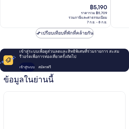
10,
ม
ดง
ยอด
ราคา
฿5,190
ดี
ยอง
เยี่ยม,
ปัจจุบัน
เลิศ,
ดง
ราคารวม ฿5,709
1,838
คือ
รวมภาษีและค่าธรรมเนียม
263
เขต
รีวิว
฿5,190
7 ก.ย. - 8 ก.ย.
รีวิว
จุง
เปรียบเทียบที่พักที่คล้ายกัน
เข้าสู่ระบบเพื่อดูส่วนลดและสิทธิพิเศษที่ร่วมรายการ สะสม
รีวอร์ดเพื่อการท่องเที่ยวครั้งถัดไป
เข้าสู่ระบบ
สมัครฟรี
ข้อมูลในย่านนี้