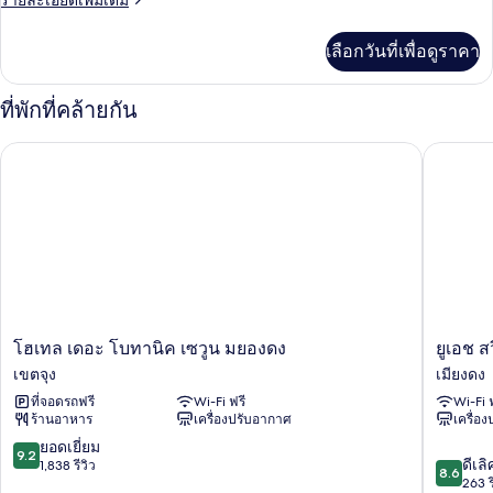
รายละเอียดเพิ่มเติม
ลัก
ละเอียด
ซ์
เพิ่ม
เลือกวันที่เพื่อดูราคา
เติม
สำหรับ
เกี่ยว
สี่
กับ
ที่พักที่คล้ายกัน
ห้อง
ท่าน,
ดี
โฮเทล เดอะ โบทานิค เซวูน มยองดง
ยูเอช สว
ลัก
ปลอด
ซ์
บุหรี่
สำหรับ
สี่
ท่าน,
ปลอด
บุหรี่
โฮ
ยู
โฮเทล เดอะ โบทานิค เซวูน มยองดง
ยูเอช 
เทล
เอช
เขตจุง
เมียงดง
เดอะ
สวีท
ที่จอดรถฟรี
Wi-Fi ฟรี
Wi-Fi 
โบ
เดอะ
ร้านอาหาร
เครื่องปรับอากาศ
เครื่อ
ทา
ม
นิค
ยอง
9.2
ยอดเยี่ยม
9.2
8.6
เซ
ดง
ดีเลิ
จาก
1,838 รีวิว
8.6
จาก
วูน
เมียง
263 ร
10,