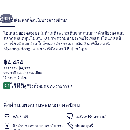
ยอง
่อน
ถัดไป
น้า
108+
ภาพรวม
ห้องพัก
ที่ตั้ง
นโยบายการเข้าพัก
ดง
จัง
โฮเทล มยองดงจัง อยู่ในทำเลดี เพราะเดินจาก ถนนการค้าเมียงดง และ
ตลาดนัมแดมุน ไม่เกิน 10 นาที ความน่าประทับใจเพิ่มเติม ได้แก่ สแน็
คบาร์/เดลี่และสวน ใกล้ขนส่งสาธารณะ: เดิน 2 นาทีถึง สถานี
Myeong-dong และ 6 นาทีถึง สถานี Euljiro 1-ga
ราคา
฿4,454
ปัจจุบัน
ราคารวม ฿4,899
฿4,454
รวมภาษีและค่าธรรมเนียม
17 ส.ค. - 18 ส.ค.
บริเวณภายนอก
รีวิว
ไร้ที่ติ
9.4
ดูรีวิวทั้งหมด 873 รายการ
9.4 จาก 10
สิ่งอำนวยความสะดวกยอดนิยม
Wi-Fi ฟรี
เครื่องปรับอากาศ
สิ่งอำนวยความสะดวกในการ
ปลอดบุหรี่