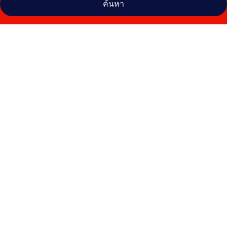
ค้นหา
คลัง
ภาพ
โฮ
เทล
ม