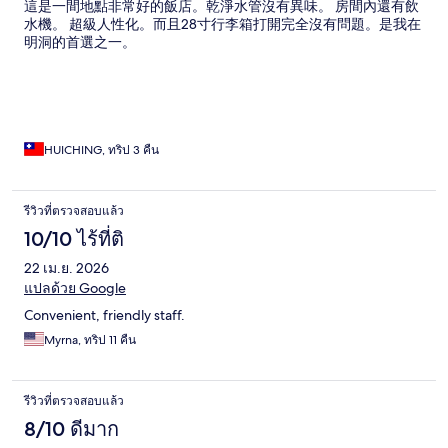
這是一間地點非常好的飯店。乾淨水管沒有異味。 房間內還有飲
水機。 超級人性化。而且28寸行李箱打開完全沒有問題。是我在
明洞的首選之一。
HUICHING, ทริป 3 คืน
รีวิวที่ตรวจสอบแล้ว
10/10 ไร้ที่ติ
22 เม.ย. 2026
แปลด้วย Google
Convenient, friendly staff.
Myrna, ทริป 11 คืน
รีวิวที่ตรวจสอบแล้ว
8/10 ดีมาก