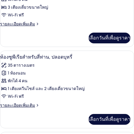
ทริปเปิล,
ปลอด
ห้อง
3 เตียงเดี่ยวขนาดใหญ่
บุหรี่
Wi-Fi ฟรี
สแตนดาร์ด
ราย
รายละเอียดเพิ่มเติม
ทริปเปิล,
ละเอียด
ปลอด
เพิ่ม
เลือกวันที่เพื่อดูราคา
เติม
บุหรี่
เกี่ยว
กับ
ห้องซูพีเรียสำหรับสี่ท่าน, ปลอดบุหรี่ | 
เปิด
5
ห้อง
ห้องซูพีเรียสำหรับสี่ท่าน, ปลอดบุหรี่
สแตนดาร์ด
ภาพถ่าย
35 ตารางเมตร
ทริปเปิล,
ทั้งหมด
ปลอด
1 ห้องนอน
บุหรี่
ของ
พักได้ 4 คน
ห้อง
1 เตียงควีนไซส์ และ 2 เตียงเดี่ยวขนาดใหญ่
Wi-Fi ฟรี
ซู
ราย
รายละเอียดเพิ่มเติม
พี
ละเอียด
เรีย
เพิ่ม
เลือกวันที่เพื่อดูราคา
เติม
สำหรับ
เกี่ยว
สี่
กับ