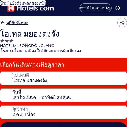
ข้ามไปยังส่วนหลักของหน้า
ดาวน์โหลดแอป
ดูที่พักทั้งหมด
โฮเทล มยองดงจัง
ที่พัก
HOTEL MYEONGDONGJANG
3.0
โรงแรมใจกลางเมือง ใกล้กับถนนการค้าเมียงดง
ดาว
เลือกวันเดินทางเพื่อดูราคา
ไปไหนดี
วันที่
ผู้เข้าพัก