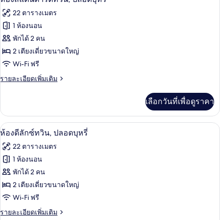
บุหรี่
ดี
ภาพถ่าย
22 ตารางเมตร
ลัก
ทั้งหมด
ซ์
1 ห้องนอน
ดับเบิล,
ของ
พักได้ 2 คน
ปลอด
บุหรี่
ห้อง
2 เตียงเดี่ยวขนาดใหญ่
Wi-Fi ฟรี
สแตนดาร์ด
ราย
รายละเอียดเพิ่มเติม
ทวิน,
ละเอียด
ปลอด
เพิ่ม
เลือกวันที่เพื่อดูราคา
เติม
บุหรี่
เกี่ยว
กับ
ห้องดีลักซ์ทวิน, ปลอดบุหรี่ | ตู้นิรภัยใ
เปิด
14
ห้อง
ห้องดีลักซ์ทวิน, ปลอดบุหรี่
สแตนดาร์ด
ภาพถ่าย
22 ตารางเมตร
ทวิ
ทั้งหมด
น,
1 ห้องนอน
ปลอด
ของ
พักได้ 2 คน
บุหรี่
ห้อง
2 เตียงเดี่ยวขนาดใหญ่
Wi-Fi ฟรี
ดี
ราย
รายละเอียดเพิ่มเติม
ลัก