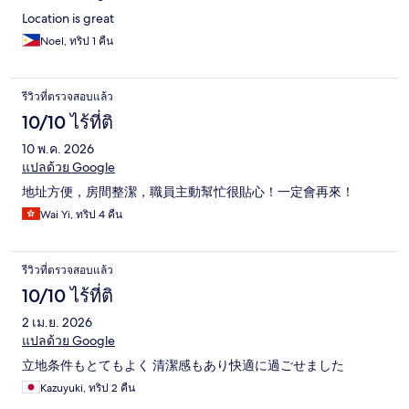
Location is great
Noel, ทริป 1 คืน
รีวิวที่ตรวจสอบแล้ว
10/10 ไร้ที่ติ
10 พ.ค. 2026
แปลด้วย Google
地址方便，房間整潔，職員主動幫忙很貼心！一定會再來！
Wai Yi, ทริป 4 คืน
รีวิวที่ตรวจสอบแล้ว
10/10 ไร้ที่ติ
2 เม.ย. 2026
แปลด้วย Google
立地条件もとてもよく 清潔感もあり快適に過ごせました
Kazuyuki, ทริป 2 คืน