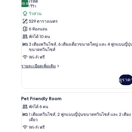
ภาพถ่าย
ไร้ที่ติ
10.0
10.0 จาก 10
(1
1 รีวิว
ทั้งหมด
รีวิว)
วิวสวน
ของ
529 ตารางเมตร
แก
6 ห้องนอน
รนด์
พักได้ 10 คน
เพ
3 เตียงควีนไซส์, 6 เตียงเดี่ยวขนาดใหญ่ และ 4 ฟูกแบบญี่ปุ่
ขนาดทวินไซส์
นท์
Wi-Fi ฟรี
เฮา
ราย
รายละเอียดเพิ่มเติม
ส์
ละเอียด
เพิ่ม
ดูราค
เติม
เกี่ยว
กับ
เครื่องนอนระดับพรีเมียม, เตียง
เปิด
15
แก
Pet Friendly Room
รนด์
ภาพถ่าย
พักได้ 6 คน
เพ
ทั้งหมด
นท์
1 เตียงควีนไซส์, 2 ฟูกแบบญี่ปุ่นขนาดทวินไซส์ และ 2 เตียง
เฮา
เดี่ยว
ของ
ส์
Wi-Fi ฟรี
Pet