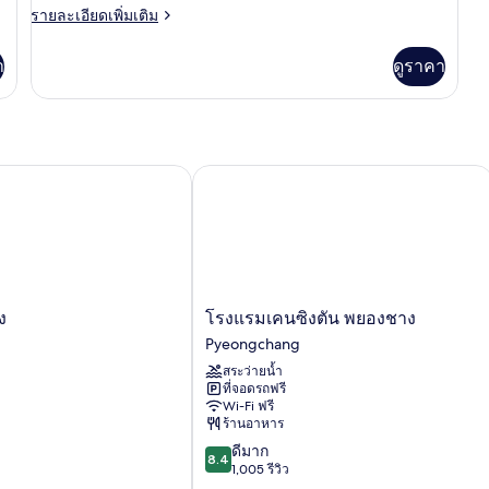
Villa
ราย
รายละเอียดเพิ่มเติม
ละเอียด
เพิ่ม
า
ดูราคา
เติม
เกี่ยว
กับ
Jacuzzi
Villa
งชาง
โรงแรมเคนซิงตัน พยองชาง
โรงแรม
ง
โรงแรมเคนซิงตัน พยองชาง
เคน
Pyeongchang
ซิง
สระว่ายน้ำ
ตัน
ที่จอดรถฟรี
พ
Wi-Fi ฟรี
ยอง
ร้านอาหาร
ชาง
8.4
ดีมาก
Pyeongchang
8.4
จาก
1,005 รีวิว