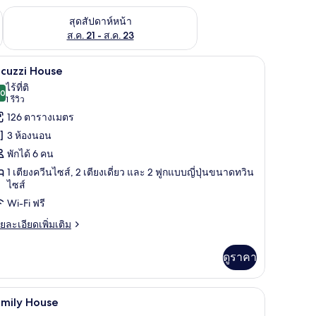
้ ส.ค. 14 - ส.ค. 16
ตรวจสอบจำนวนห้องพักว่างในสุดสัปดาห์หน้า ส.ค. 21 - ส.ค. 23
สุดสัปดาห์หน้า
ส.ค. 21 - ส.ค. 23
 เตียงเมมโมรีโฟม, ผ้าม่านกันแสง, ห้องเก็บเสียง
Jacuzzi House | เครื่องนอนระดับพรีเมียม, เตีย
ิด
13
acuzzi House
าพถ่าย
ไร้ที่ติ
.0
10.0 จาก 10
(1
1 รีวิว
้งหมด
รีวิว)
126 ตารางเมตร
อง
3 ห้องนอน
acuzzi
พักได้ 6 คน
ouse
1 เตียงควีนไซส์, 2 เตียงเดี่ยว และ 2 ฟูกแบบญี่ปุ่นขนาดทวิน
ไซส์
Wi-Fi ฟรี
ย
ยละเอียดเพิ่มเติม
เอียด
่ม
ดูราคา
ิม
่ยว
ีเมียม, เตียงเมมโมรีโฟม, ผ้าม่านกันแสง, ห้องเก็บเสียง
เครื่องนอนระดับพรีเมียม, เตียงเมมโมรีโฟม, ผ้า
ิด
13
cuzzi
amily House
ouse