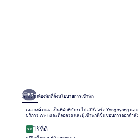
เบลอ
59+
ภาพรวม
ห้องพัก
ที่ตั้ง
นโยบายการเข้าพัก
เลอ กงต์ เบลอ เป็นที่พักที่ขับรถไป สกีรีสอร์ต Yongpyong และ 
บริการ Wi-Fiและที่จอดรถ และผู้เข้าพักที่ชื่นชอบการออกก
รีวิว
ไร้ที่ติ
9.6
9.6 จาก 10
ดูรีวิวทั้งหมด 40 รายการ