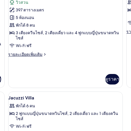
ภาพถ่าย
ภ
วิวสวน
ทั้งหมด
ทั
397 ตารางเมตร
ของ
ข
5 ห้องนอน
F
แกล
พักได้ 8 คน
H
รา
รา
3 เตียงควีนไซส์, 2 เตียงเดี่ยว และ 4 ฟูกแบบญี่ปุ่นขนาดทวิน
เลอ
ละ
ไซส์
เพิ
รี
น
Wi-Fi ฟรี
เต
เพ
เกี
ราย
รายละเอียดเพิ่มเติม
กับ
นท์
ละเอียด
Fa
เพิ่ม
เฮา
H
เติม
เกี่ยว
ส์
า
ดูราคา
กับ
แกล
เลอ
เมมโมรีโฟม, ผ้าม่านกันแสง, ห้องเก็บเสียง
เครื่องนอนระดับพรีเมียม, เตียงเมมโมรีโ
เปิด
รี
17
Jacuzzi Villa
เพ
ภาพถ่าย
พักได้ 6 คน
นท์
ทั้งหมด
เฮา
2 ฟูกแบบญี่ปุ่นขนาดทวินไซส์, 2 เตียงเดี่ยว และ 1 เตียงควีน
ส์
ไซส์
ของ
Wi-Fi ฟรี
Jacuzzi