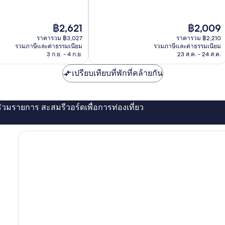
10,
ดี
มาก,
ราคา
ราคา
฿2,621
฿2,009
1,005
ปัจจุบัน
ปัจจุบัน
รีวิว
ราคารวม ฿3,027
ราคารวม ฿2,210
คือ
คือ
รวมภาษีและค่าธรรมเนียม
รวมภาษีและค่าธรรมเนียม
฿2,621
฿2,009
3 ก.ย. - 4 ก.ย.
23 ส.ค. - 24 ส.ค.
เปรียบเทียบที่พักที่คล้ายกัน
่ร่วมรายการ สะสมรีวอร์ดเพื่อการท่องเที่ยว