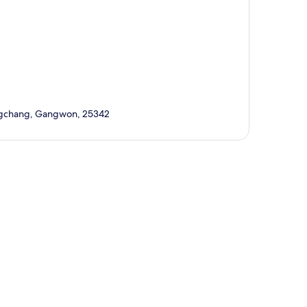
ngchang, Gangwon, 25342
ี่