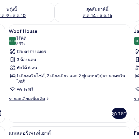
องพักว่างในพรุ่งนี้ ส.ค. 9 - ส.ค. 10
ตรวจสอบจำนวนห้องพักว่างในสุดสัปดาห์นี
พรุ่งนี้
สุดสัปดาห์นี้
.ค. 9 - ส.ค. 10
ส.ค. 14 - ส.ค. 16
งนอนระดับพรีเมียม, เตียงเมมโมรีโฟม, ผ้าม่านกันแสง, ห้องเก็บเสียง
Woof House | เครื่องนอนระดับพรีเมียม,
เปิด
เป
11
Woof House
J
ภาพถ่าย
ภ
ไร้ที่ติ
10.0
10
10.0 จาก 10
(2
2 รีวิว
ทั้งหมด
ทั
รีวิว)
126 ตารางเมตร
ของ
ข
3 ห้องนอน
Woof
J
พักได้ 6 คน
House
H
1 เตียงควีนไซส์, 2 เตียงเดี่ยว และ 2 ฟูกแบบญี่ปุ่นขนาดทวิน
ไซส์
Wi-Fi ฟรี
ราย
รา
รายละเอียดเพิ่มเติม
รา
ละเอียด
ละ
เพิ่ม
เพิ
า
ดูราคา
เติม
เต
เกี่ยว
เกี
กับ
กับ
ะดับพรีเมียม, เตียงเมมโมรีโฟม, ผ้าม่านกันแสง, ห้องเก็บเสียง
แกลเลอรีเพนท์เฮาส์ | เครื่องนอนระดับพร
เปิด
เป
16
Woof
Ja
แกลเลอรีเพนท์เฮาส์
F
House
H