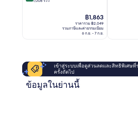
10,
จาก
ด์
1,008 รีวิว
ดี
10,
แฮม
เลิศ,
ดี
คัง
ราคา
฿1,863
560
เลิศ,
วอน
ปัจจุบัน
รีวิว
1,008
พ
ราคารวม ฿2,049
คือ
รีวิว
ยอง
รวมภาษีและค่าธรรมเนียม
฿1,863
6 ก.ย. - 7 ก.ย.
ชาง
Pyeongchang
เข้าสู่ระบบเพื่อดูส่วนลดและสิทธิพิเศษที
ครั้งถัดไป
ข้อมูลในย่านนี้