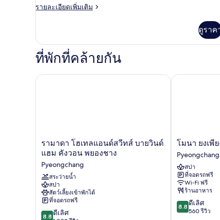
Friendly
ราย
รายละเอียดเพิ่มเติม
ละเอียด
Room
เพิ่ม
ดูราค
เติม
เกี่ยว
กับ
ที่พักที่คล้ายกัน
Pet
Friendly
Room
รามาดา โฮเทลแอนด์สวีทส์ บายวินด์แฮม คังวอน พยอ
โมนา ยงเพียง
รามา
โมนา
รามาดา โฮเทลแอนด์สวีทส์ บายวินด์
โมนา ยงเพีย
ดา
ยง
แฮม คังวอน พยองชาง
Pyeongchang
โฮ
เพียง
Pyeongchang
สปา
เทล
Pyeongchang
ที่จอดรถฟรี
แอนด์
สระว่ายน้ำ
Wi-Fi ฟรี
สปา
สวี
ร้านอาหาร
สัตว์เลี้ยงเข้าพักได้
ทส์
ที่จอดรถฟรี
8.8
ดีเลิศ
บาย
8.8
จาก
560 รีวิว
8.8
วิน
ดีเลิศ
8.8