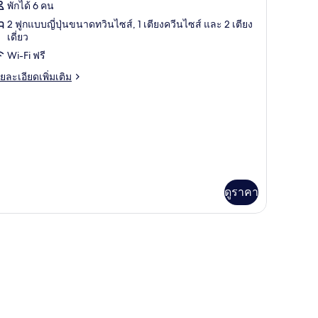
าพถ่าย
พักได้ 6 คน
้งหมด
2 ฟูกแบบญี่ปุ่นขนาดทวินไซส์, 1 เตียงควีนไซส์ และ 2 เตียง
เดี่ยว
อง
Wi-Fi ฟรี
amily
ouse
ย
ยละเอียดเพิ่มเติม
เอียด
่ม
ิม
่ยว
mily
ouse
ดูราคา
ฟม, ผ้าม่านกันแสง, ห้องเก็บเสียง