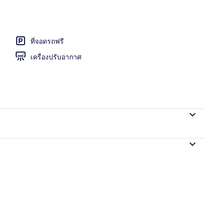
 | เครื่องนอนระดับพรีเมียม, เตียงเมมโมรีโฟม, ผ้าม่านกันแสง, ห้องเก็บเสียง
ที่จอดรถฟรี
เครื่องปรับอากาศ