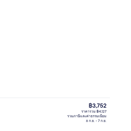
เฮาส์ | บริเวณนั่งเล่น | ทีวีจอแอลอีดี 66 นิ้ว พร้อมช่องเคเบิล, Netflix, ช่องภา
บริเวณภายนอก
ราคา
฿3,752
ปัจจุบัน
ราคารวม ฿4,127
฿3,752
รวมภาษีและค่าธรรมเนียม
์เฮาส์ | เครื่องนอนระดับพรีเมียม, เตียงเมมโมรีโฟม, ผ้าม่านกันแสง, ห้องเก็บเสี
Woof House | บริเวณนั่งเล่น | ทีวีจอแอ
6 ก.ย. - 7 ก.ย.