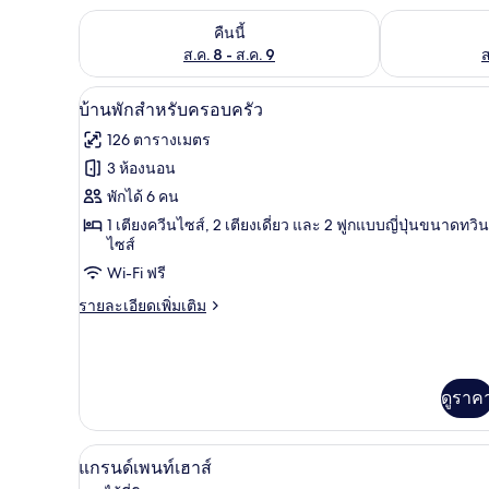
ตรวจสอบจำนวนห้องพักว่างในคืนนี้ ส.ค. 8 - ส.ค. 9
ตรวจสอบจำนวนห้
คืนนี้
ส.ค. 8 - ส.ค. 9
ส
บ้านพักสำหรับครอบครัว | เครื่อ
เปิด
9
บ้านพักสำหรับครอบครัว
ภาพถ่าย
126 ตารางเมตร
ทั้งหมด
3 ห้องนอน
ของ
พักได้ 6 คน
บ้าน
1 เตียงควีนไซส์, 2 เตียงเดี่ยว และ 2 ฟูกแบบญี่ปุ่นขนาดทวิน
ไซส์
พัก
Wi-Fi ฟรี
สำหรับ
ราย
รายละเอียดเพิ่มเติม
ครอบครัว
ละเอียด
เพิ่ม
เติม
เกี่ยว
ดูราค
กับ
บ้าน
พัก
แกรนด์เพนท์เฮาส์ | เครื่องนอนร
เปิด
สำหรับ
16
แกรนด์เพนท์เฮาส์
ครอบครัว