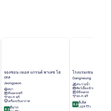
จองซอน เจเอส แกรนด์ พาเลซ โฮเทล
โรงแรมเซนต์จอห์นส
จอง
โรงแรม
จองซอน เจเอส แกรนด์ พาเลซ โฮ
โรงแรมเซนต์จอห์นส
ซอน
เซนต์
เทล
Gangneung
เจ
จอห์นส
Jeongseon
สระว่ายน้ำ
เอส
Gangneung
สัตว์เลี้ยงเข้าพักได้
แก
สปา
มีที่จอดรถ
ที่จอดรถฟรี
รนด์
Wi-Fi ฟรี
Wi-Fi ฟรี
พา
เครื่องปรับอากาศ
8.6
ดีเลิศ
เลซ
8.6
จาก
1,629 รีวิว
8.2
โฮ
ดีมาก
8.2