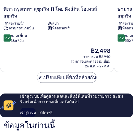
พิภา
ษา
พิภา กรุงเทพฯ สุขุมวิท 11 โดย คิงส์ตัน โฮเทลส์
ษามาลา 
กรุงเทพฯ
มาลา
สุขุมวิท
สุขุมวิท
สุขุมวิท
กรุงเทพ
สระว่ายน้ำ
สปา
สระว่า
11
สุขุมวิท
รถรับส่งสนามบิน
ที่จอดรถฟรี
ที่จอด
โดย
15
คิง
โดย
9.2
9.2
ยอดเยี่ยม
ยอดเ
9.2
9.2
ส์
คิง
จาก
จาก
386 รีวิว
552 ร
ตัน
ส์
10,
10,
ราคา
฿2,498
โฮ
ตัน
ยอด
ยอด
ปัจจุบัน
เท
โฮ
เยี่ยม,
เยี่ยม,
ราคารวม ฿2,940
คือ
ลส์
รวมภาษีและค่าธรรมเนียม
เท
386
552
฿2,498
26 ส.ค. - 27 ส.ค.
สุขุมวิท
ลส์
รีวิว
รีวิว
สุขุมวิท
เปรียบเทียบที่พักที่คล้ายกัน
เข้าสู่ระบบเพื่อดูส่วนลดและสิทธิพิเศษที่ร่วมรายการ สะสม
รีวอร์ดเพื่อการท่องเที่ยวครั้งถัดไป
เข้าสู่ระบบ
สมัครฟรี
ข้อมูลในย่านนี้