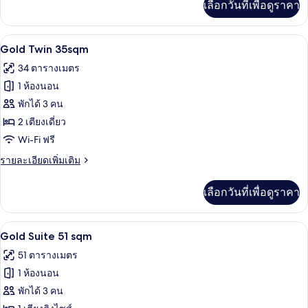
เลือกวันที่เพื่อดูราคา
เติม
เกี่ยว
กับ
Gold Twin 35sqm | ผ้าปูที่นอนฝ้ายอียิป
เปิด
12
Gold
Gold Twin 35sqm
King
ภาพถ่าย
34 ตารางเมตร
35sqm
ทั้งหมด
1 ห้องนอน
ของ
พักได้ 3 คน
Gold
2 เตียงเดี่ยว
Twin
Wi-Fi ฟรี
35sqm
ราย
รายละเอียดเพิ่มเติม
ละเอียด
เพิ่ม
เลือกวันที่เพื่อดูราคา
เติม
เกี่ยว
กับ
Gold Suite 51 sqm | บริเวณนั่งเล่น | ทีวีจ
เปิด
20
Gold
Gold Suite 51 sqm
Twin
ภาพถ่าย
51 ตารางเมตร
35sqm
ทั้งหมด
1 ห้องนอน
ของ
พักได้ 3 คน