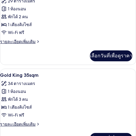
29 ตารางเมตร
27
ทั้งหมด
sqm
1 ห้องนอน
ของ
พักได้ 2 คน
Silver
1 เตียงคิงไซส์
King
Wi-Fi ฟรี
29
ราย
รายละเอียดเพิ่มเติม
sqm
ละเอียด
เพิ่ม
เลือกวันที่เพื่อดูราคา
เติม
เกี่ยว
กับ
Gold King 35sqm | ผ้าปูที่นอนฝ้ายอียิป
เปิด
14
Silver
Gold King 35sqm
King
ภาพถ่าย
34 ตารางเมตร
29
ทั้งหมด
sqm
1 ห้องนอน
ของ
พักได้ 3 คน
Gold
1 เตียงคิงไซส์
King
Wi-Fi ฟรี
35sqm
ราย
รายละเอียดเพิ่มเติม
ละเอียด
เพิ่ม