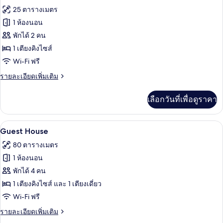
Suite
ภาพถ่าย
25 ตารางเมตร
65
ทั้งหมด
sqm
1 ห้องนอน
ของ
พักได้ 2 คน
Bronze
1 เตียงคิงไซส์
King
Wi-Fi ฟรี
25
ราย
รายละเอียดเพิ่มเติม
sqm
ละเอียด
เพิ่ม
เลือกวันที่เพื่อดูราคา
เติม
เกี่ยว
กับ
Guest House | ผ้าปูที่นอนฝ้ายอียิปต์, เ
เปิด
23
Bronze
Guest House
King
ภาพถ่าย
80 ตารางเมตร
25
ทั้งหมด
sqm
1 ห้องนอน
ของ
พักได้ 4 คน
Guest
1 เตียงคิงไซส์ และ 1 เตียงเดี่ยว
House
Wi-Fi ฟรี
ราย
รายละเอียดเพิ่มเติม
ละเอียด