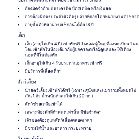
ต้องมัดจำด้วยบัตรเครดิต บัตรเดบิต หรือเงินสด
อาจต้องมีบัตรประจำตัวติดรูปถ่ายที่ออกโดยหน่วยงานราชการ
อายุขั้นต่ำที่สามารถเช็กอินได้คือ 18 ปี
เด็ก
เด็ก (อายุไม่เกิน 4 ปี) เข้าพักฟรี 1 คนต่อผู้ใหญ่ที่ลงทะเบียน 1 คน
โดยเข้าพักในห้องเดียวกับผู้ปกครองหรือผู้ดูแลและใช้เตียง
นอนที่มีในห้องพัก
เด็กอายุไม่เกิน 4 รับประทานอาหารเช้าฟรี
มีบริการพี่เลี้ยงเด็ก*
สัตว์เลี้ยง
นำสัตว์เลี้ยงเข้าพักได้ฟรี (เฉพาะสุนัขและแมวรวมทั้งหมดไม่
เกิน 1 ตัว น้ำหนักตัวละไม่เกิน 20 กก.)
สัตว์ช่วยเหลือเข้าได้
เฉพาะห้องพักที่กำหนดเท่านั้น มีข้อจำกัด*
เจ้าของต้องดูแลสัตว์เลี้ยงตลอดเวลา
มีชามใส่น้ำและอาหาร กระบะทราย
อินเทอร์เน็ต