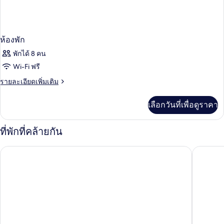
ห้องพัก
พักได้ 8 คน
Wi-Fi ฟรี
ราย
รายละเอียดเพิ่มเติม
ละเอียด
เพิ่ม
เลือกวันที่เพื่อดูราคา
เติม
เกี่ยว
กับ
ที่พักที่คล้ายกัน
ห้อง
พัก
พิภา กรุงเทพฯ สุขุมวิท 11 โดย คิงส์ตัน โฮเทลส์
ษามาลา กร