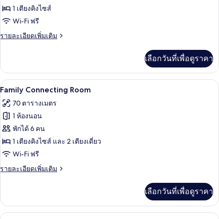
Gold
1 เตียงคิงไซส์
King
Wi-Fi ฟรี
35sqm
ราย
รายละเอียดเพิ่มเติม
ละเอียด
เพิ่ม
เลือกวันที่เพื่อดูราคา
เติม
เกี่ยว
กับ
Family Connecting Room | ผ้าปูที่นอนฝ้
เปิด
8
Gold
Family Connecting Room
King
ภาพถ่าย
70 ตารางเมตร
35sqm
ทั้งหมด
1 ห้องนอน
ของ
พักได้ 6 คน
Family
1 เตียงคิงไซส์ และ 2 เตียงเดี่ยว
Connecting
Wi-Fi ฟรี
Room
ราย
รายละเอียดเพิ่มเติม
ละเอียด
เพิ่ม
เลือกวันที่เพื่อดูราคา
เติม
เกี่ยว
กับ
Family Suite Connecting Room | ผ้าปูที
เปิด