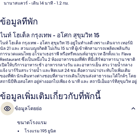
นานาสแควร์
- เดิน 14 นาที
- 1.2 กม.
ข้อมูลที่พัก
ไนท์ โฮเต็ล กรุงเทพ - อโศก สุขุมวิท 15
ไนท์ โฮเต็ล กรุงเทพ - อโศก สุขุมวิท 15 อยู่ในทำเลดี เพราะเดินจาก เทอร์มิ
นัล 21 และ สวนเบญจกิตติ ไม่เกิน 15 นาที ผู้เข้าพักสามารถเพลิดเพลินกับ
การนวดแผนไทย อโรมาเธอราพี หรือทรีทเมนท์อายุรเวท อีกทั้งแวะ Flava
Restaurant ซึ่งเป็นหนึ่งใน 2 ห้องอาหารของที่พัก ที่นี่เสิร์ฟอาหารนานาชาติ
เปิดให้บริการอาหารเช้า อาหารกลางวัน และอาหารเย็น สระว่ายน้ำกลาง
แจ้ง บาร์ริมสระว่ายน้ำ และฟิตเนส 24 ชม.คือความน่าประทับใจเพิ่มเติม
ของที่พัก นักเดินทางต่างชอบที่สามารถเดินไปขนส่งสาธารณะได้ใกล้ๆ โดย
สถานีบีทีเอสอโศก อยู่ห่างออกไปเพียง 6 นาที และ สถานีเอ็มอาร์ทีสุขุมวิท อยู่
ห่างออกไปเพียง 7 นาที
ข้อมูลเพิ่มเติมเกี่ยวกับที่พักนี้
ข้อมูลโดยย่อ
ขนาดโรงแรม
โรงแรม 195 ยูนิต