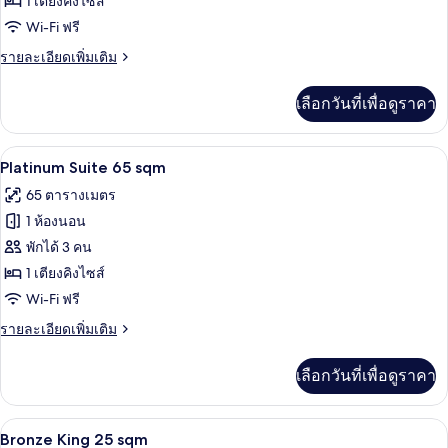
Gold
1 เตียงคิงไซส์
Suite
Wi-Fi ฟรี
51
ราย
รายละเอียดเพิ่มเติม
sqm
ละเอียด
เพิ่ม
เลือกวันที่เพื่อดูราคา
เติม
เกี่ยว
กับ
Platinum Suite 65 sqm | ผ้าปูที่นอนฝ้าย
เปิด
21
Gold
Platinum Suite 65 sqm
Suite
ภาพถ่าย
65 ตารางเมตร
51
ทั้งหมด
sqm
1 ห้องนอน
ของ
พักได้ 3 คน
Platinum
1 เตียงคิงไซส์
Suite
Wi-Fi ฟรี
65
ราย
รายละเอียดเพิ่มเติม
sqm
ละเอียด
เพิ่ม
เลือกวันที่เพื่อดูราคา
เติม
เกี่ยว
กับ
Bronze King 25 sqm | ผ้าปูที่นอนฝ้ายอีย
เปิด
14
Platinum
Bronze King 25 sqm