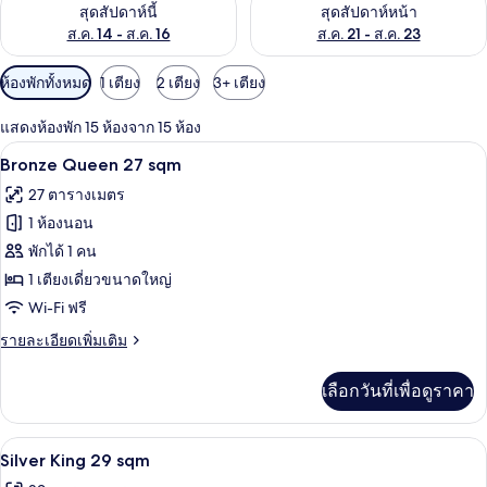
ตรวจสอบจำนวนห้องพักว่างในสุดสัปดาห์นี้ ส.ค. 14 - ส.ค. 16
ตรวจสอบจำนวนห้องพักว่างในสุดส
สุดสัปดาห์นี้
สุดสัปดาห์หน้า
ส.ค. 14 - ส.ค. 16
ส.ค. 21 - ส.ค. 23
ตัว
ห้องพักทั้งหมด
1 เตียง
2 เตียง
3+ เตียง
กรอง
แสดงห้องพัก 15 ห้องจาก 15 ห้อง
ที่
Bronze Queen 27 sqm | ผ้าปูที่นอนฝ้ายอ
เปิด
มี
12
Bronze Queen 27 sqm
ให้
ภาพถ่าย
27 ตารางเมตร
สำหรับ
ทั้งหมด
1 ห้องนอน
ห้อง
ของ
พักได้ 1 คน
พัก
Bronze
1 เตียงเดี่ยวขนาดใหญ่
Queen
Wi-Fi ฟรี
27
ราย
รายละเอียดเพิ่มเติม
sqm
ละเอียด
เพิ่ม
เลือกวันที่เพื่อดูราคา
เติม
เกี่ยว
กับ
Silver King 29 sqm | ผ้าปูที่นอนฝ้ายอีย
เปิด
12
Bronze
Silver King 29 sqm
Queen
ภาพถ่าย