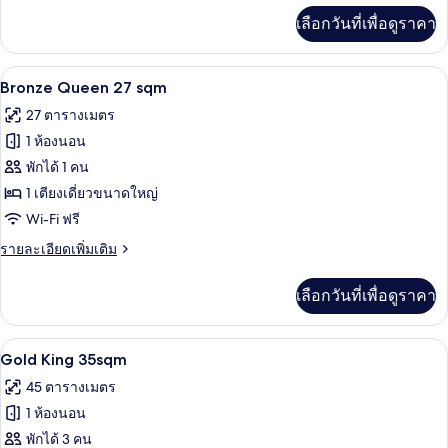
เพิ่ม
เลือกวันที่เพื่อดูราคา
เติม
เกี่ยว
กับ
Bronze Queen 27 sqm | ผ้าปูที่นอนฝ้ายอ
เปิด
9
Guest
Bronze Queen 27 sqm
House
ภาพถ่าย
27 ตารางเมตร
ทั้งหมด
1 ห้องนอน
ของ
พักได้ 1 คน
Bronze
1 เตียงเดี่ยวขนาดใหญ่
Queen
Wi-Fi ฟรี
27
ราย
รายละเอียดเพิ่มเติม
sqm
ละเอียด
เพิ่ม
เลือกวันที่เพื่อดูราคา
เติม
เกี่ยว
กับ
Gold King 35sqm | ผ้าปูที่นอนฝ้ายอียิป
เปิด
10
Bronze
Gold King 35sqm
Queen
ภาพถ่าย
45 ตารางเมตร
27
ทั้งหมด
sqm
1 ห้องนอน
ของ
พักได้ 3 คน