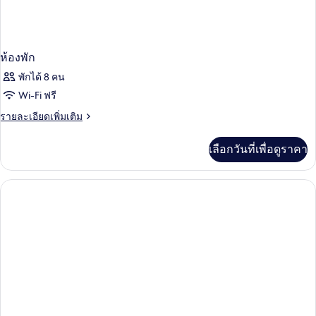
ห้องพัก
พักได้ 8 คน
Wi-Fi ฟรี
ราย
รายละเอียดเพิ่มเติม
ละเอียด
เพิ่ม
เลือกวันที่เพื่อดูราคา
เติม
เกี่ยว
กับ
ห้อง
พัก