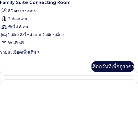
9
Family
Family Suite Connecting Room
Connecting
ภาพถ่าย
80 ตารางเมตร
Room
ทั้งหมด
2 ห้องนอน
ของ
พักได้ 6 คน
Family
1 เตียงคิงไซส์ และ 2 เตียงเดี่ยว
Suite
Wi-Fi ฟรี
Connecting
ราย
รายละเอียดเพิ่มเติม
Room
ละเอียด
เพิ่ม
เลือกวันที่เพื่อดูราคา
เติม
เกี่ยว
กับ
Family
Suite
Connecting
Room