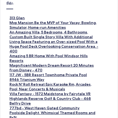
ที่พัก
ลิ
313 Glen
ง
ลิ
Mvp Mansion Be the MVP of Your Vacay: Bowling,
ก์
ง
Simulator, Home-run Amenities
ม
ก์
ลิ
An Amazing Villa, 5 Bedrooms, 4 Bathrooms,
า
ม
ง
Custom Built Single Story Villa With Additional
ต
า
ก์
Living Space Featuring an Over-sized Pool With a
ร
ต
ม
Huge Pool Deck Overlooking Conservation Area. -
ฐ
ร
า
400
า
ฐ
ต
ลิ
Amazing 5 BR Home With Pool Windsor Hills
น
า
ร
ง
Resorts
สำ
น
ฐ
ก์
ลิ
Magnificent Modern Dream Resort 20 Minutes
ห
สำ
า
ม
ง
From Disney - 470
รั
ห
น
า
ก์
ลิ
117 JW - 5BR Resort Townhome Private Pool
บ
รั
สำ
ต
ม
ง
ลิ
8946 Titanium Way
3
บ
ห
ร
า
ก์
ง
ลิ
Rock N' Roll Retreat Epic Karaoke Rm, Arcades,
1
M
รั
ฐ
ต
ม
ก์
ง
Pool, Near Concerts & Musicals
3
v
บ
า
ร
า
ม
ก์
ลิ
Villa Fantasy - 1572 Maidstone by Fairytale VR
G
p
A
น
ฐ
ต
า
ม
ง
ลิ
Highlands Reserve Golf & Country Club - 468
l
M
n
สำ
า
ร
ต
า
ก์
ง
Belfry Drive
e
a
A
ห
น
ฐ
ร
ต
ม
ก์
ลิ
777bd - West Haven Gated Community
n
n
m
รั
สำ
า
ฐ
ร
า
ม
ง
ลิ
Poolside Delight. Whimsical Themed Rooms and
s
a
บ
ห
น
า
ฐ
ต
า
ก์
ง
Ps5!