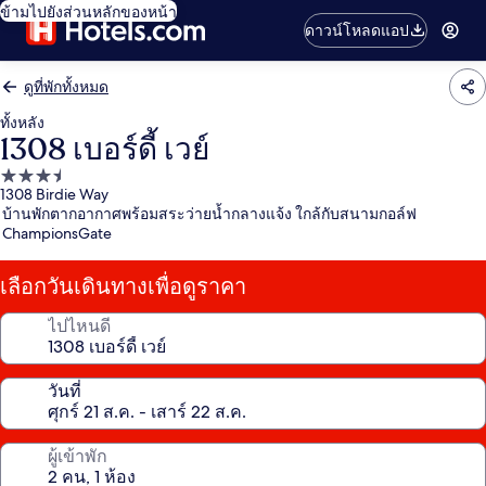
ข้ามไปยังส่วนหลักของหน้า
ดาวน์โหลดแอป
ดูที่พักทั้งหมด
ทั้งหลัง
1308 เบอร์ดี้ เวย์
ที่พัก
1308 Birdie Way
3.5
บ้านพักตากอากาศพร้อมสระว่ายน้ำกลางแจ้ง ใกล้กับสนามกอล์ฟ
ดาว
ChampionsGate
เลือกวันเดินทางเพื่อดูราคา
ไปไหนดี
วันที่
ผู้เข้าพัก