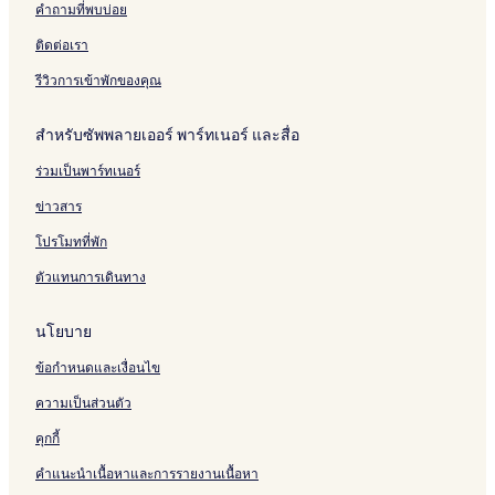
A
t
-
,
r
n
W
u
v
F
o
a
o
r
a
คำถามที่พบบ่อย
m
o
4
N
y
d
i
b
d
a
o
c
r
a
p
e
r
7
e
D
P
t
5
i
m
k
,
n
t
ติดต่อเรา
n
y
0
a
r
s
h
4
r
H
p
A
g
i
i
V
r
i
5
S
3
y
o
o
r
e
v
รีวิวการเข้าพักของคุณ
t
i
C
v
!
c
t
m
t
c
B
a
i
l
o
e
i
a
e
:
a
y
D
สำหรับซัพพลายเออร์ พาร์ทเนอร์ และสื่อ
e
l
n
f
l
b
C
d
F
r
s
a
c
i
e
y
a
e
a
i
ร่วมเป็นพาร์ทเนอร์
W
e
B
V
R
s
s
i
v
i
r
R
R
e
i
,
r
e
ข่าวสาร
t
t
,
d
n
H
y
h
s
S
A
o
u
t
โปรโมทที่พัก
A
&
i
w
,
g
a
ตัวแทนการเดินทาง
d
M
m
n
T
e
l
d
u
u
i
h
L
e
i
s
l
n
e
r
V
นโยบาย
t
i
a
g
m
/
R
i
c
t
e
d
ข้อกำหนดและเงื่อนไข
o
a
o
B
r
n
l
r
r
,
ความเป็นส่วนตัว
a
s
,
s
P
l
N
,
o
คุกกี้
L
e
B
o
คำแนะนำเนื้อหาและการรายงานเนื้อหา
i
a
o
l