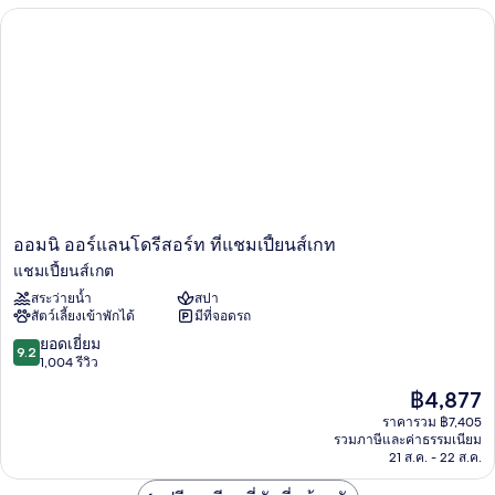
ออมนิ ออร์แลนโดรีสอร์ท ที่แชมเปี้ยนส์เกท
ออม
ออมนิ ออร์แลนโดรีสอร์ท ที่แชมเปี้ยนส์เกท
นิ
แชมเปี้ยนส์เกต
ออร์
สระว่ายน้ำ
สปา
แลน
สัตว์เลี้ยงเข้าพักได้
มีที่จอดรถ
โด
รีสอร์ท
9.2
ยอดเยี่ยม
9.2
ที่
จาก
1,004 รีวิว
แชมเปี้ยน
10,
ราคา
฿4,877
ส์
ยอด
ปัจจุบัน
เกท
เยี่ยม,
ราคารวม ฿7,405
คือ
แชมเปี้ยน
รวมภาษีและค่าธรรมเนียม
1,004
฿4,877
21 ส.ค. - 22 ส.ค.
ส์
รีวิว
เกต