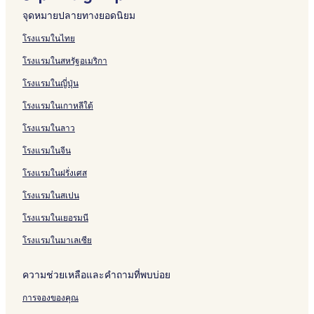
w
r
d
e
m
i
M
G
n
h
e
p
G
i
n
n
a
l
2
W
รั
สำ
น
จุดหมายปลายทางยอดนิยม
l
o
s
s
e
c
a
o
G
t
w
r
a
v
d
n
n
a
7
i
บ
ห
สำ
i
o
o
o
P
K
i
l
a
.
e
t
e
s
y
H
C
l
n
L
รั
ห
โรงแรมในไทย
n
m
r
r
r
a
d
f
t
W
s
e
r
R
S
i
a
c
n
a
บ
รั
โรงแรมในสหรัฐอเมริกา
g
s
H
t
i
r
s
&
e
h
s
-
s
e
p
l
y
-
i
v
W
บ
,
,
i
2
v
a
t
C
d
i
P
1
e
s
o
l
m
W
n
i
a
F
โรงแรมในญี่ปุ่น
S
C
l
0
a
o
o
o
C
m
o
4
O
e
t
s
a
i
g
s
t
e
i
u
l
M
t
k
n
u
o
s
i
2
n
r
H
-
n
n
W
h
e
s
โรงแรมในเกาหลีใต้
m
s
s
i
e
e
e
n
m
i
n
2
e
v
o
9
-
d
o
L
r
t
u
t
R
n
P
R
b
t
m
c
t
T
-
e
m
1
1
s
n
i
s
i
โรงแรมในลาว
l
o
e
u
o
m
y
r
u
a
e
h
o
G
e
6
3
o
d
n
o
v
a
m
s
t
o
,
F
y
n
l
V
u
f
o
f
T
2
r
e
k
n
a
โรงแรมในจีน
t
B
o
e
l
A
a
C
i
T
a
n
-
l
o
u
L
I
r
s
g
l
โรงแรมในฝรั่งเศส
o
u
r
s
r
i
l
t
h
c
d
a
f
r
s
o
s
l
G
R
R
r
i
t
F
c
r
u
y
e
a
e
-
&
8
c
c
l
a
o
e
e
โรงแรมในสเปน
,
l
s
r
a
y
b
m
t
r
k
C
a
k
a
n
l
s
s
H
t
o
d
t
-
e
i
b
i
o
n
b
n
d
f
o
o
โรงแรมในเยอรมนี
o
S
m
e
a
4
d
o
i
n
u
H
r
d
H
S
r
r
m
i
D
s
l
6
R
n
r
d
n
i
e
1
i
i
t
t
โรงแรมในมาเลเซีย
e
n
i
,
e
8
o
H
d
V
t
l
e
0
t
m
-
-
-
g
s
P
V
B
o
o
R
i
r
l
z
B
t
u
7
3
ความช่วยเหลือและคำถามที่พบบ่อย
r
l
n
o
R
e
m
m
o
l
y
s
e
e
h
l
0
3
u
e
e
o
l
s
e
a
l
C
B
b
d
e
a
3
3
การจองของคุณ
n
S
y
l
f
a
d
a
l
l
y
r
J
t
O
C