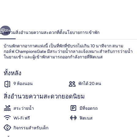
ดี้
เวย์
่อน
ถัดไป
น้า
31+
ภาพรวม
สิ่งอำนวยความสะดวก
ที่ตั้ง
นโยบายการเข้าพัก
บ้านพักตากอากาศแห่งนี้ เป็นที่พักที่ขับรถไม่เกิน 10 นาทีจาก สนาม
กอล์ฟ ChampionsGate มีสระว่ายน้ำกลางแจ้งเหมาะสำหรับการว่ายน้ำ
ในยามเช้า และผู้เข้าพักสามารถออกกำลังกายที่ฟิตเนส
ทั้งหลัง
9 ห้องนอน
พักได้ 20 คน
สิ่งอำนวยความสะดวกยอดนิยม
วิลล่า, หลายเตียง | สระว่ายน้ำกลางแจ้ง
สระว่ายน้ำ
มีที่จอดรถ
Wi-Fi ฟรี
ฟิตเนส
กิจกรรมสำหรับเด็ก