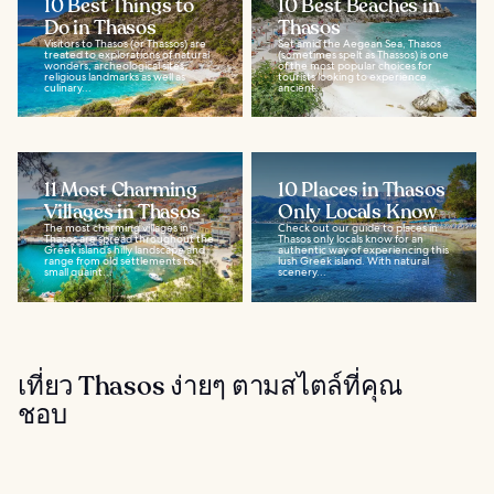
10 Best Things to
10 Best Beaches in
Do in Thasos
Thasos
Visitors to Thasos (or Thassos) are
Set amid the Aegean Sea, Thasos
treated to explorations of natural
(sometimes spelt as Thassos) is one
wonders, archeological sites,
of the most popular choices for
religious landmarks as well as
tourists looking to experience
culinary...
ancient...
11 Most Charming
10 Places in Thasos
Villages in Thasos
Only Locals Know
The most charming villages in
Check out our guide to places in
Thasos are spread throughout the
Thasos only locals know for an
Greek island’s hilly landscape and
authentic way of experiencing this
range from old settlements to
lush Greek island. With natural
small quaint...
scenery...
เที่ยว Thasos ง่ายๆ ตามสไตล์ที่คุณ
ชอบ