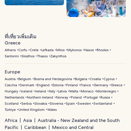
ที่เที่ยวเพิ่มเติม
Greece
Athens
Corfu
Crete
Lefkada
Milos
Mykonos
Naxos
Rhodes
Santorini
Skiathos
Thasos
Zakynthos
Europe
Austria
Belgium
Bosnia and Herzegovina
Bulgaria
Croatia
Cyprus
Czechia
Denmark
England
Estonia
Finland
France
Germany
Greece
Hungary
Iceland
Ireland
Italy
Latvia
Malta
Monaco
Montenegro
Netherlands
Northern Ireland
Norway
Poland
Portugal
Russia
Scotland
Serbia
Slovakia
Slovenia
Spain
Sweden
Switzerland
Türkiye
United Kingdom
Wales
Africa
Asia
Australia - New Zealand and the South
Pacific
Caribbean
Mexico and Central