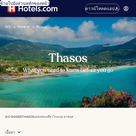
ข้ามไปยังส่วนหลักของหน้า
ดาวน์โหลดแอป
GO
Greece
Thasos
Thasos
What you need to know before you go
GO GUIDES
THASOS
แหล่งท่องเที่ยว
โรงแรม ธาซอส
เนื้อหา