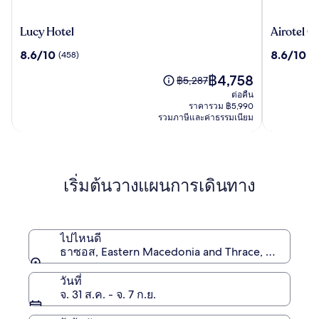
Lucy
Airotel
Lucy Hotel
Airotel G
Hotel
Galaxy
8.6
8.6
8.6/10
8.6/10
(458)
(8
จาก
จาก
ราคา
฿4,758
10,
10,
ราคา
฿5,287
ปัจจุบัน
(458)
(888)
เดิม
ต่อคืน
คือ
คือ
ราคารวม ฿5,990
฿4,758
รวมภาษีและค่าธรรมเนียม
฿5,287
ดู
ข้อมูล
เพิ่ม
เติม
เริ่มต้นวางแผนการเดินทาง
เกี่ยว
กับ
ราคา
เดิม
ไปไหนดี
ธาซอส, Eastern Macedonia and Thrace, กรีซ
วันที่
จ. 31 ส.ค. - จ. 7 ก.ย.