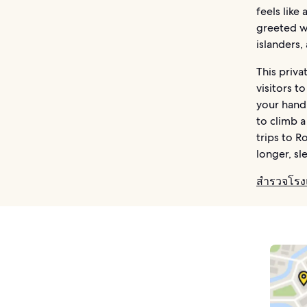
feels like
greeted wi
islanders,
This priva
visitors t
your hand 
to climb a
trips to R
longer, sl
สำรวจโรงแ