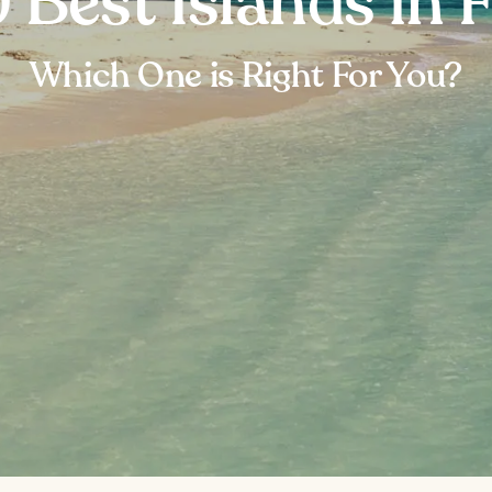
 Best Islands in F
Which One is Right For You?