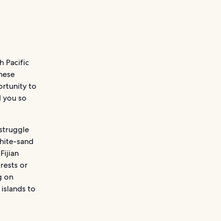
h Pacific
hese
ortunity to
d you so
struggle
white-sand
Fijian
rests or
g on
 islands to