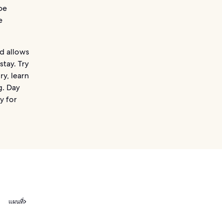
be
e
nd allows
stay. Try
y, learn
g. Day
y for
แผนที่