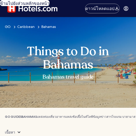
ข้ามไปยังส่วนหลักของหน้า
ดาวน์โหลดแอป
GO
Caribbean
Bahamas
Things to Do in
Bahamas
Bahamas travel guide
GO GUIDES
BAHAMAS
แหล่งท่องเที่ยว
อาหาร
แหล่งช้อปปิ้ง
ไนท์ไลฟ์
ข้อมูลข่าวสาร
โรงแรม บาฮามาส
เนื้อหา