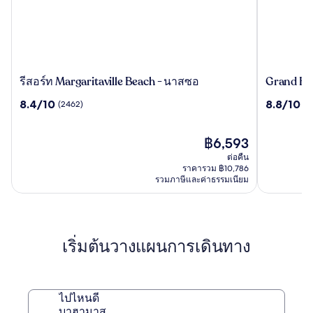
รีสอร์ท
Grand
รีสอร์ท Margaritaville Beach - นาสซอ
Grand Hy
Margaritaville
Hyatt
8.4
8.8
8.4/10
8.8/10
(2462)
(5
Beach
Baha
จาก
จาก
-
Mar
10,
10,
นาส
(2462)
ราคา
(5397)
฿6,593
ซอ
ปัจจุบัน
ต่อคืน
คือ
ราคารวม ฿10,786
฿6,593
รวมภาษีและค่าธรรมเนียม
เริ่มต้นวางแผนการเดินทาง
ไปไหนดี
บาฮามาส