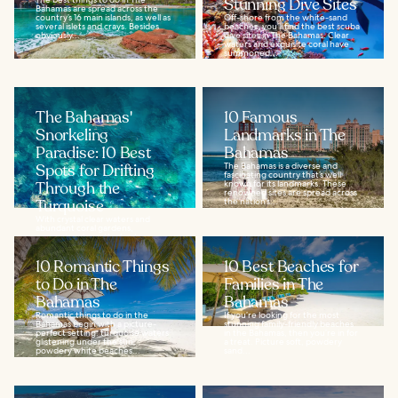
Stunning Dive Sites
Bahamas are spread across the
country’s 16 main islands, as well as
Off-shore from the white-sand
several islets and crays. Besides
beaches, you’ll find the best scuba
obviously...
dive sites in The Bahamas. Clear
waters and exquisite coral have
summoned...
The Bahamas'
10 Famous
Snorkeling
Landmarks in The
Paradise: 10 Best
Bahamas
Spots for Drifting
The Bahamas is a diverse and
fascinating country that’s well
Through the
known for its landmarks. These
renowned sites are spread across
Turquoise
the nation’s...
With crystal clear waters and
abundant coral gardens,
narrowing down the best
snorkeling spots in The Bahamas is
a challenge. With over 700...
10 Romantic Things
10 Best Beaches for
to Do in The
Families in The
Bahamas
Bahamas
Romantic things to do in the
If you’re looking for the most
Bahamas begin with a picture-
stunning family-friendly beaches
perfect setting: turquoise waters
in the Bahamas, then you’re in for
glistening under the sun,
a treat. Picture soft, powdery
powdery white beaches...
sand...