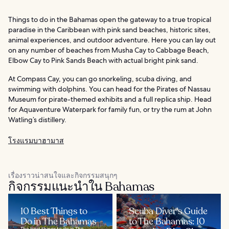
Things to do in the Bahamas open the gateway to a true tropical
paradise in the Caribbean with pink sand beaches, historic sites,
animal experiences, and outdoor adventure. Here you can lay out
on any number of beaches from Musha Cay to Cabbage Beach,
Elbow Cay to Pink Sands Beach with actual bright pink sand.
At Compass Cay, you can go snorkeling, scuba diving, and
swimming with dolphins. You can head for the Pirates of Nassau
Museum for pirate-themed exhibits and a full replica ship. Head
for Aquaventure Waterpark for family fun, or try the rum at John
Watling’s distillery.
โรงแรมบาฮามาส
เรื่องราวน่าสนใจและกิจกรรมสนุกๆ
กิจกรรมแนะนำใน Bahamas
10 Best Things to
Scuba Diver's Guide
Do in The Bahamas
to The Bahamas: 10
The best things to do in The