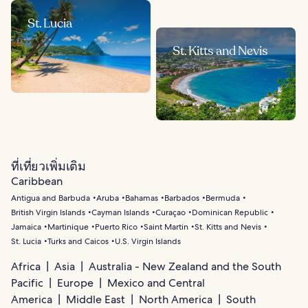
St. Lucia
St. Kitts and Nevis
ที่เที่ยวเพิ่มเติม
Caribbean
Antigua and Barbuda
Aruba
Bahamas
Barbados
Bermuda
British Virgin Islands
Cayman Islands
Curaçao
Dominican Republic
Jamaica
Martinique
Puerto Rico
Saint Martin
St. Kitts and Nevis
St. Lucia
Turks and Caicos
U.S. Virgin Islands
Africa
Asia
Australia - New Zealand and the South
Pacific
Europe
Mexico and Central
America
Middle East
North America
South