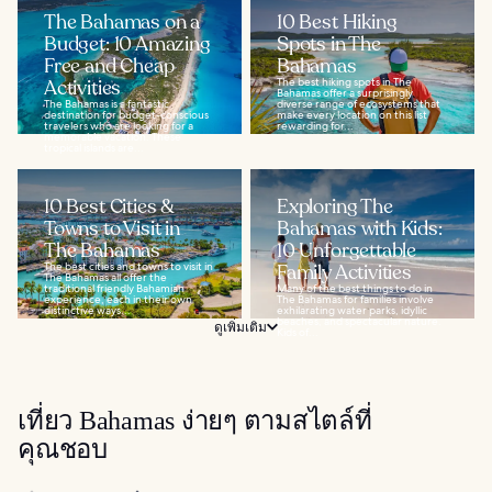
The Bahamas on a
10 Best Hiking
Budget: 10 Amazing
Spots in The
Free and Cheap
Bahamas
Activities
The best hiking spots in The
Bahamas offer a surprisingly
The Bahamas is a fantastic
diverse range of ecosystems that
destination for budget-conscious
make every location on this list
travelers who are looking for a
rewarding for...
memorable vacation. These
tropical islands are...
10 Best Cities &
Exploring The
Towns to Visit in
Bahamas with Kids:
The Bahamas
10 Unforgettable
The best cities and towns to visit in
Family Activities
The Bahamas all offer the
traditional friendly Bahamian
Many of the best things to do in
experience, each in their own
The Bahamas for families involve
distinctive ways...
exhilarating water parks, idyllic
beaches, and spectacular nature.
ดูเพิ่มเติม
Kids of...
เที่ยว Bahamas ง่ายๆ ตามสไตล์ที่
คุณชอบ