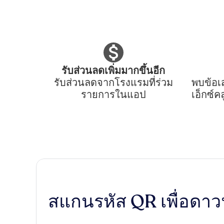
รับส่วนลดเพิ่มมากขึ้นอีก
รับส่วนลดจากโรงแรมที่ร่วม
พบข้อเ
รายการในแอป
เอ็กซ์
สแกนรหัส QR เพื่อดา