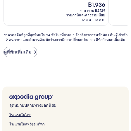
ดี
ราคา
ไร้
฿1,936
มาก,
ปัจจุบัน
ที่
ราคารวม ฿2,129
(1
คือ
ติ,
รวมภาษีและค่าธรรมเนียม
รีวิว)
฿1,936
(86
12 ส.ค. - 13 ส.ค.
รีวิว)
ราคา
ราคาต่อคืนที่ถูกที่สุดที่พบใน 24 ชั่วโมงที่ผ่านมา อ้างอิงจากการเข้าพัก 1 คืน ผู้เข้าพัก
2 คน ราคาและจำนวนห้องพักว่างอาจมีการเปลี่ยนแปลง อาจมีข้อกำหนดเพิ่มเติม
ต่อ
คืน
ที่
ดูที่พักเพิ่มเติม
ถูก
ที่สุด
ที่
พบใน
24
ชั่วโมง
ที่
ผ่าน
มา
อ้างอิง
จุดหมายปลายทางยอดนิยม
จาก
การ
โรงแรมในไทย
เข้า
พัก
โรงแรมในสหรัฐอเมริกา
1