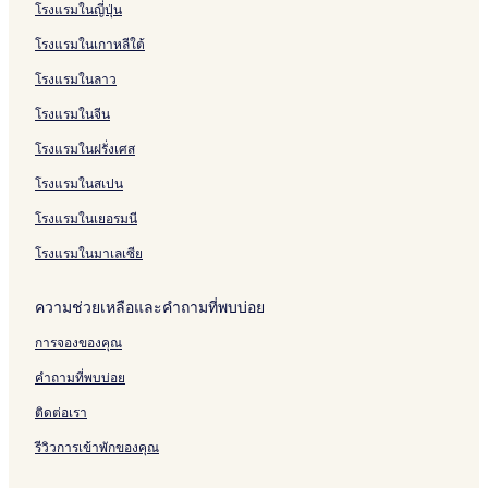
โรงแรมในญี่ปุ่น
คืน
ผู้
โรงแรมในเกาหลีใต้
เข้า
พัก
โรงแรมในลาว
2
คน
โรงแรมในจีน
ราคา
โรงแรมในฝรั่งเศส
และ
จำนวน
โรงแรมในสเปน
ห้อง
พัก
โรงแรมในเยอรมนี
ว่าง
อาจ
โรงแรมในมาเลเซีย
มี
การ
ความช่วยเหลือและคำถามที่พบบ่อย
เปลี่ยนแปลง
อาจ
การจองของคุณ
มี
ข้อ
คำถามที่พบบ่อย
กำหนด
เพิ่ม
ติดต่อเรา
เติม
รีวิวการเข้าพักของคุณ