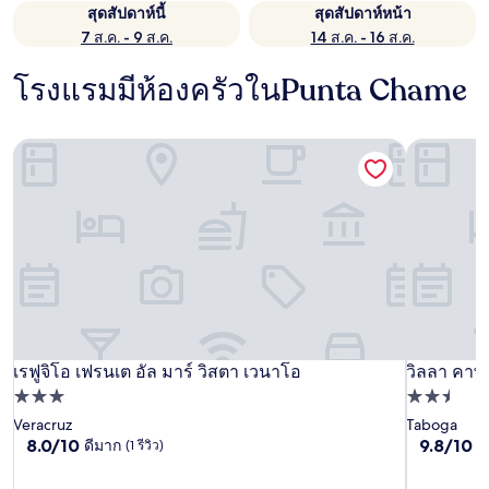
สุดสัปดาห์นี้
สุดสัปดาห์หน้า
7 ส.ค. - 9 ส.ค.
14 ส.ค. - 16 ส.ค.
โรงแรมมีห้องครัวในPunta Chame
เรฟูจิโอ เฟรนเต อัล มาร์ วิสตา เวนาโอ
วิลลา คาพ
เรฟูจิโอ เฟรนเต อัล มาร์ วิสตา เวนาโอ
วิลลา คาพ
เรฟูจิโอ เฟรนเต อัล มาร์ วิสตา เวนาโอ
วิลลา คาพ
ที่พัก
ที่พัก
3.0
2.5
Veracruz
Taboga
8.0
9.8
8.0/10
9.8/10
ดีมาก
ไร
(1 รีวิว)
ดาว
ดาว
จาก
จาก
10,
10,