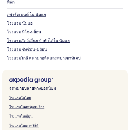
ที่พัก
กิจกรรมใกล้ ป่านันทนาการนัมแฮ พยัมแบค
อพาร์ตเมนต์ ใน นัมแฮ
หมู่บ้านเยอรมันนัมแฮ
สนามกอล์ฟและสปาเซาท์เคป
โรงแรม นัมแฮ
หมู่บ้านศิลปะ Haeoreum
โรงแรม มิโจ-มย็อน
หมู่บ้านศิลปะการทำสวน
พิพิธภัณฑ์วรรณกรรมเนรเทศ นัมแฮ
โรงแรมสัตว์เลี้ยงเข้าพักได้ใน นัมแฮ
การเดินทางไปยัง ป่านันทนาการนัมแฮ พยัม
โรงแรม ชังซ็อน-มย็อน
แบค
โรงแรมใกล้ สนามกอล์ฟและสปาเซาท์เคป
เที่ยวบินไปยัง นัมแฮ
โรงแรมใกล้ ป่านันทนาการนัมแฮ พยัมแบค
สนามบิน Yeosu (RSU), 25.5 กม. จากใจกลาง นัมแฮ
สนามบิน Sacheon (HIN), 32.7 กม. จากใจกลาง นัมแฮ
จุดหมายปลายทางยอดนิยม
โรงแรมในไทย
โรงแรมในสหรัฐอเมริกา
โรงแรมในญี่ปุ่น
โรงแรมในเกาหลีใต้