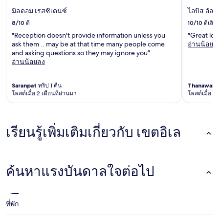
มิลดอม เรสซิเดนซ์
ไอบิส อัลมา
8/10
ดี
10/10
ดีเลิศ
"Reception doesn't provide information unless you
"Great loc
ask them .. may be at that time many people come
อ่านน้อยล
and asking questions so they may ignore you"
อ่านน้อยลง
Saranpat
ทริป 1 คืน
Thanawan
โพสต์เมื่อ 2 เดือนที่ผ่านมา
โพสต์เมื่อ 1
เรียนรู้เพิ่มเติมเกี่ยวกับ เขตอิเล
ค้นหาแรงบันดาลใจต่อไป
ที่พัก