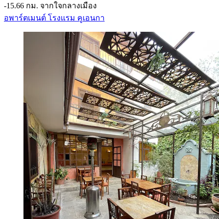
‐
15.66 กม. จากใจกลางเมือง
อพาร์ตเมนต์ โรงแรม คูเอนกา