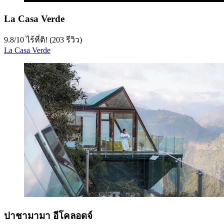
La Casa Verde
9.8
/
10
ไร้ที่ติ! (203 รีวิว)
La Casa Verde
ปาชามามา อีโคลอดจ์