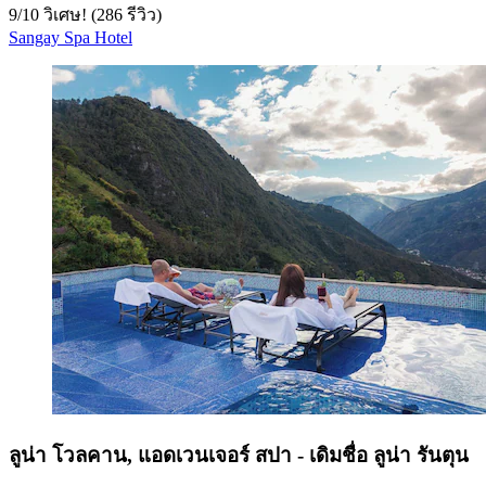
9
/
10
วิเศษ! (286 รีวิว)
Sangay Spa Hotel
ลูน่า โวลคาน, แอดเวนเจอร์ สปา - เดิมชื่อ ลูน่า รันตุน