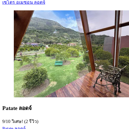
เซโดร อเมซอน ลอดจ์
Patate ลอดจ์
9
/
10
วิเศษ! (2 รีวิว)
Patate ลอดจ์