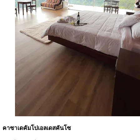
คาซาเดคัมโปเอลเดสคันโซ