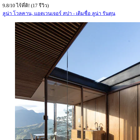
9.8
/
10
ไร้ที่ติ! (17 รีวิว)
ลูน่า โวลคาน, แอดเวนเจอร์ สปา - เดิมชื่อ ลูน่า รันตุน