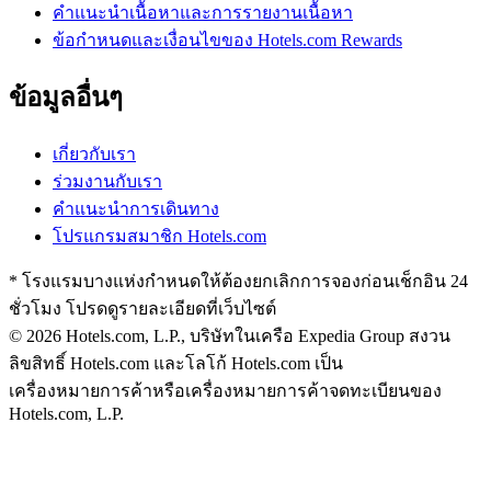
คำแนะนำเนื้อหาและการรายงานเนื้อหา
ข้อกำหนดและเงื่อนไขของ Hotels.com Rewards
ข้อมูลอื่นๆ
เกี่ยวกับเรา
ร่วมงานกับเรา
คำแนะนำการเดินทาง
โปรแกรมสมาชิก Hotels.com
* โรงแรมบางแห่งกำหนดให้ต้องยกเลิกการจองก่อนเช็กอิน 24
ชั่วโมง โปรดดูรายละเอียดที่เว็บไซต์
© 2026 Hotels.com, L.P., บริษัทในเครือ Expedia Group สงวน
ลิขสิทธิ์
Hotels.com และโลโก้ Hotels.com เป็น
เครื่องหมายการค้าหรือเครื่องหมายการค้าจดทะเบียนของ
Hotels.com, L.P.