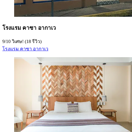
โรงแรม คาซา อากาเว
9
/
10
วิเศษ! (18 รีวิว)
โรงแรม คาซา อากาเว