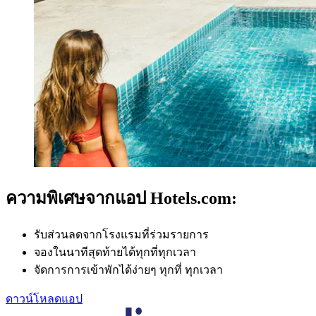
ความพิเศษจากแอป Hotels.com:
รับส่วนลดจากโรงแรมที่ร่วมรายการ
จองในนาทีสุดท้ายได้ทุกที่ทุกเวลา
จัดการการเข้าพักได้ง่ายๆ ทุกที่ ทุกเวลา
ดาวน์โหลดแอป