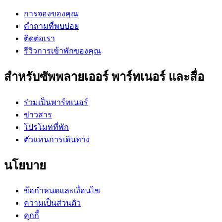
การจองของคุณ
คำถามที่พบบ่อย
ติดต่อเรา
รีวิวการเข้าพักของคุณ
สำหรับซัพพลายเออร์ พาร์ทเนอร์ และสื่อ
ร่วมเป็นพาร์ทเนอร์
ข่าวสาร
โปรโมทที่พัก
ตัวแทนการเดินทาง
นโยบาย
ข้อกำหนดและเงื่อนไข
ความเป็นส่วนตัว
คุกกี้