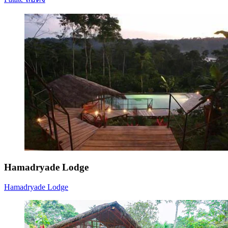
Hamadryade Lodge
Hamadryade Lodge