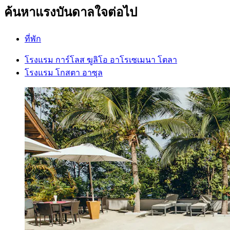
ค้นหาแรงบันดาลใจต่อไป
ที่พัก
โรงแรม การ์โลส ฆูลิโอ อาโรเซเมนา โตลา
โรงแรม โกสตา อาซุล