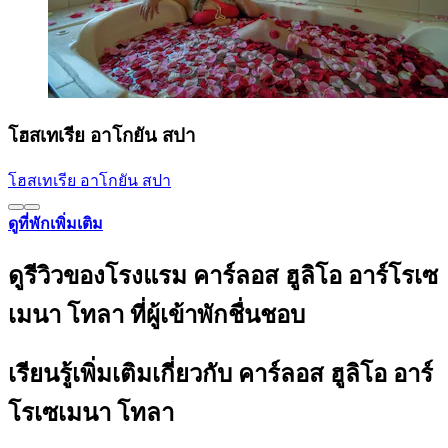
โฮสเทเรีย อาโกยัน สปา
โฮสเทเรีย อาโกยัน สปา
ดูที่พักเพิ่มเติม
ดูรีวิวของโรงแรม คาร์ลอส ฮูลิโอ อาร์โรเซ
เมนา โทลา ที่ผู้เข้าพักชื่นชอบ
เรียนรู้เพิ่มเติมเกี่ยวกับ คาร์ลอส ฮูลิโอ อาร์
โรเซเมนา โทลา