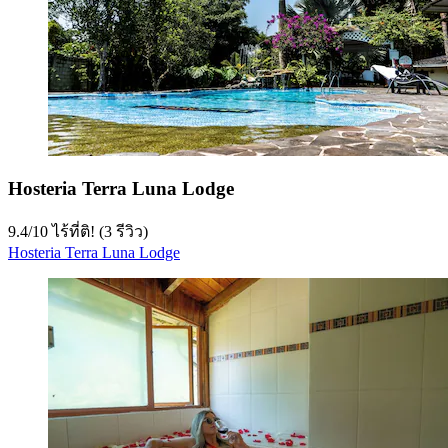
Hosteria Terra Luna Lodge
9.4
/
10
ไร้ที่ติ! (3 รีวิว)
Hosteria Terra Luna Lodge