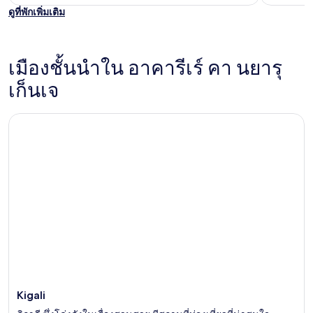
of
ดูที่พักเพิ่มเติม
5
เมืองชั้นนำใน อาคารีเร์ คา นยารุ
เก็นเจ
Kigali
Kigali