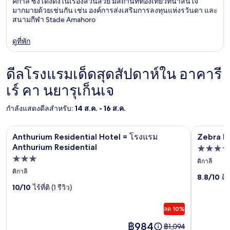
คิกาลี ซึ่งโด่งดังในเรื่องสวนสวย มีสถานที่ท่องเที่ยวที่น่าสนใจ
มากมายด้วยเช่นกัน เช่น องค์การส่งเสริมการลงทุนแห่งรวันดา และ
สนามกีฬา Stade Amahoro
ดูที่พัก
ดีลโรงแรมเด็ดสุดสัปดาห์ใน อาคารี
เร์ คา นยารุเก็นเจ
กำลังแสดงดีลสำหรับ:
14 ส.ค. - 16 ส.ค.
Zebra Bou
Anthurium Residential Hotel = โรงแรม Anthurium Residentia
แกล
แกล
Anthurium Residential Hotel = โรงแรม
Zebra B
ล
ล
Anthurium Residential
ที่พัก
ที่พัก
อรี
อรี
3.5
คิกาลี
3.0
คิกาลี
ดาว
ภาพ
ภาพ
8.8/10
ดีเ
ดาว
10/10
ไร้ที่ติ (1 รีวิว)
ของ
ของ
Anthurium
Zebra
ลด 10%
Residential
Boutiqu
ราคา
฿984
ราคา
฿1,094
Hotel
Hotel