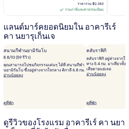
อยู่
เดิม
ราคา
ราคารวม ฿2,383
=
ที่
คือ
รวม
รวมภาษีและค่าธรรมเนียม
฿984
รวม
โรงแรม
฿1,094
฿2,383
ดู
ภาษี
Anthurium
ข้อมูล
แลนด์มาร์คยอดนิยมใน อาคารีเร์
และ
Residential
เพิ่ม
คา นยารุเก็นเจ
เติม
ค่า
เกี่ยว
ธรรมเนียม
กับ
ราคา
สนามกีฬานยามิรัมโบ
คลับราฟิกิ
เดิม
8.8/10 (59 รีวิว)
คลับราฟิกิ อยู่ห่างจากใจ
ทาง 5.4 กม. มาเที่ยวทั
คุณสามารถไปชมกิจกรรมเด่นๆ ได้ที่ สนามกีฬา
เสียดายแย่เลย
นยามิรัมโบ ซึ่งอยู่ห่างจากใจกลาง คิกาลี 6.8 กม.
อ่านน้อยลง
อ่านน้อยลง
ดูที่พัก
ดูที่พัก
ดูรีวิวของโรงแรม อาคารีเร์ คา นยา