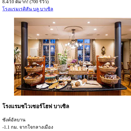
8.4
/
10
ดีมาก! (700 รีวิว)
โรงแรมเรดิสัน บลู บาเซิล
โรงแรมชไวเซอร์โฮฟ บาเซิล
ซังต์อัลบาน
‐
1.1 กม. จากใจกลางเมือง