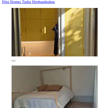
Hiisi Homes Turku Herttuankulma