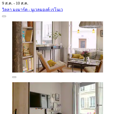
9 ส.ค. - 10 ส.ค.
วิลลา มงมาร์ต - นูเวลมองต์ เรโนเว