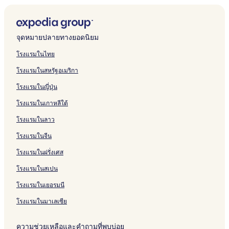
โรงแรม Quartier des Invalides
โรงแรมบูติกใน ปารีส
จุดหมายปลายทางยอดนิยม
โรงแรมใกล้ Paris Catacombs
โรงแรมในไทย
โรงแรมใกล้ สนามหญ้าใหญ่ของ Cité Internationale
Universitaire de Paris
โรงแรมในสหรัฐอเมริกา
โรงแรมใกล้ Rue de Rivoli
โรงแรมในญี่ปุ่น
โรงแรมใกล้ สถานี Paris Cité Universitaire
โรงแรมในเกาหลีใต้
โรงแรมใกล้ Army Museum
โรงแรมในลาว
โรงแรมใกล้ สถานี Saint-Germain-des-Pres
โรงแรมในจีน
โรงแรมใกล้ ซีเต้ ยูนิเวอร์ซิแตร์
โรงแรมในฝรั่งเศส
โรงแรม เขตที่ 13
โรงแรมในสเปน
โรงแรมใกล้ สถานี Vanves-Malakoff
โรงแรมในเยอรมนี
โรงแรมมีฟิตเนสใน เขตที่ 16
โรงแรมในมาเลเซีย
โรงแรมใกล้ คริสเตียน กงสตองต์
โรงแรมมีฟิตเนสใน เลฟต์แบงก์
ความช่วยเหลือและคำถามที่พบบ่อย