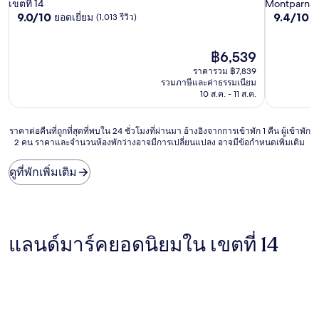
4.0
3.0
เขตที่ 14
Montparnas
9.0
9.4
9.0/10
9.4/10
ยอดเยี่ยม
ไร
(1,013 รีวิว)
ดาว
ดาว
จาก
จาก
10,
10,
ยอด
ราคา
ไร้
฿6,539
เยี่ยม,
ปัจจุบัน
ที่
ราคารวม ฿7,839
(1,013
คือ
ติ,
รวมภาษีและค่าธรรมเนียม
รีวิว)
฿6,539
(969
10 ส.ค. - 11 ส.ค.
รีวิว)
ราคา
ราคาต่อคืนที่ถูกที่สุดที่พบใน 24 ชั่วโมงที่ผ่านมา อ้างอิงจากการเข้าพัก 1 คืน ผู้เข้าพัก
2 คน ราคาและจำนวนห้องพักว่างอาจมีการเปลี่ยนแปลง อาจมีข้อกำหนดเพิ่มเติม
ต่อ
คืน
ที่
ดูที่พักเพิ่มเติม
ถูก
ที่สุด
ที่
พบใน
24
แลนด์มาร์คยอดนิยมใน เขตที่ 14
ชั่วโมง
ที่
ผ่าน
มา
อ้างอิง
จาก