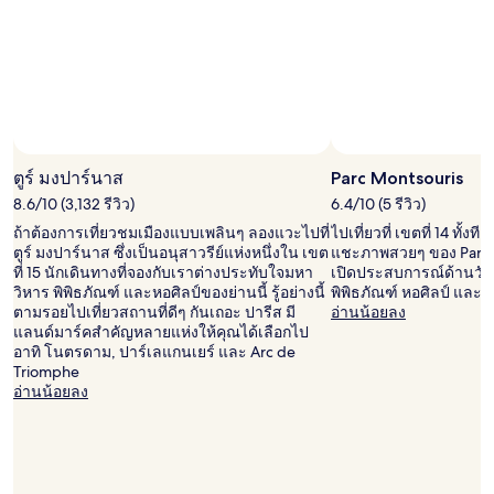
การ
เข้า
พัก
1
คืน
ผู้
เข้า
พัก
2
ตูร์ มงปาร์นาส
Parc Montsouris
คน
8.6/10 (3,132 รีวิว)
6.4/10 (5 รีวิว)
ราคา
และ
ถ้าต้องการเที่ยวชมเมืองแบบเพลินๆ ลองแวะไปที่
ไปเที่ยวที่ เขตที่ 14 ทั้
จำนวน
ตูร์ มงปาร์นาส ซึ่งเป็นอนุสาวรีย์แห่งหนึ่งใน เขต
แชะภาพสวยๆ ของ Parc 
ห้อง
ที่ 15 นักเดินทางที่จองกับเราต่างประทับใจมหา
เปิดประสบการณ์ด้านว
พัก
วิหาร พิพิธภัณฑ์ และหอศิลป์ของย่านนี้ รู้อย่างนี้
พิพิธภัณฑ์ หอศิลป์ และม
ว่าง
ตามรอยไปเที่ยวสถานที่ดีๆ กันเถอะ ปารีส มี
อ่านน้อยลง
อาจ
แลนด์มาร์คสำคัญหลายแห่งให้คุณได้เลือกไป
มี
อาทิ โนตรดาม, ปาร์เลแกนเยร์ และ Arc de
การ
Triomphe
เปลี่ยนแปลง
อ่านน้อยลง
อาจ
มี
ข้อ
กำหนด
เพิ่ม