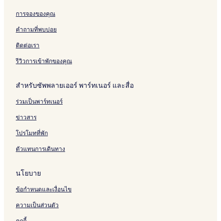
โรงแรมสำหรับครอบครัวใน ลาติน ควอร์เตอร์
การจองของคุณ
โรงแรมใกล้ ลาซามาริเทน
คำถามที่พบบ่อย
โรงแรม มูแล็ง เดอ ลา วีแยร์ฌ
ติดต่อเรา
โรงแรมใกล้ โรงละคร Odeon
รีวิวการเข้าพักของคุณ
โรงแรมใกล้ Rue du Commerce
โรงแรมใกล้ Abbey of Saint-Germain-des-Pres
สำหรับซัพพลายเออร์ พาร์ทเนอร์ และสื่อ
โรงแรมใกล้แหล่งช้อปปิ้งใน ปารีส
ร่วมเป็นพาร์ทเนอร์
โรงแรม Marais
ข่าวสาร
โรงแรมธุรกิจใน เขตที่ 13
โปรโมทที่พัก
โรงแรมสำหรับครอบครัวใน มองโตรจ
ตัวแทนการเดินทาง
โรงแรมสำหรับครอบครัวใน ปารีส
โรงแรมใกล้ Rue Mouffetard
นโยบาย
โรงแรมใกล้ Paradis Latin
ข้อกำหนดและเงื่อนไข
โรงแรม เขตที่ 6
ความเป็นส่วนตัว
โรงแรมสำหรับครอบครัวใน Ivry-sur-Seine
คุกกี้