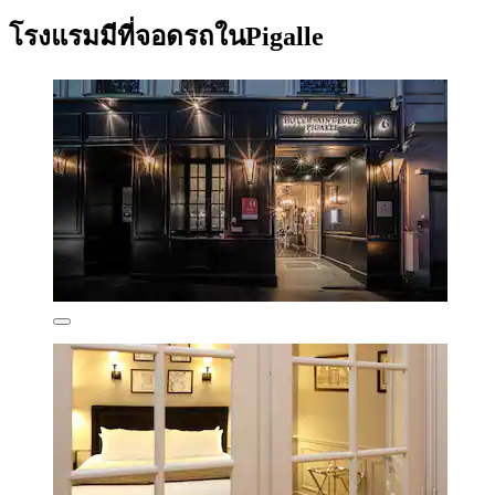
โรงแรมมีที่จอดรถในPigalle