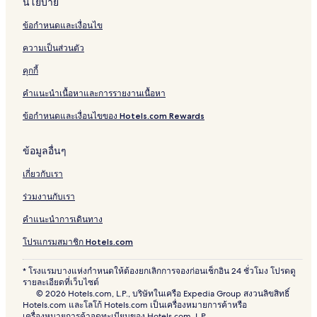
นโยบาย
โรงแรมใกล้ หอประชุมกองทัพเรือ
ข้อกำหนดและเงื่อนไข
โรงแรมใกล้ สถานีบีทีเอสสยาม
ความเป็นส่วนตัว
โรงแรมมีสระว่ายน้ำใน กรุงเทพ
คุกกี้
โรงแรมใกล้ สถานทูตสหรัฐอเมริกา
โรงแรมราคาถูกใน คลองเตย
คำแนะนำเนื้อหาและการรายงานเนื้อหา
โรงแรมใกล้ ซอยคาวบอย
ข้อกำหนดและเงื่อนไขของ Hotels.com Rewards
โรงแรม สุขุมวิท
ข้อมูลอื่นๆ
โรงแรมราคาถูกใน กรุงเทพ
เกี่ยวกับเรา
โรงแรมใกล้ โรงพยาบาลรามาธิบดี
ร่วมงานกับเรา
โรงแรมใกล้ โคเรียทาวน์
คำแนะนำการเดินทาง
โรงแรมใกล้ โรงพยาบาลเลิดสิน
โรงแรมสัตว์เลี้ยงเข้าพักได้ใน กรุงเทพ
โปรแกรมสมาชิก Hotels.com
โรงแรมใกล้ โรงพยาบาลบํารุงราษฏร์
* โรงแรมบางแห่งกำหนดให้ต้องยกเลิกการจองก่อนเช็กอิน 24 ชั่วโมง โปรดดู
รายละเอียดที่เว็บไซต์
โรงแรม ลุมพินี
© 2026 Hotels.com, L.P., บริษัทในเครือ Expedia Group สงวนลิขสิทธิ์
Hotels.com และโลโก้ Hotels.com เป็นเครื่องหมายการค้าหรือ
โรงแรมใกล้ สยามพารากอน
เครื่องหมายการค้าจดทะเบียนของ Hotels.com, L.P.