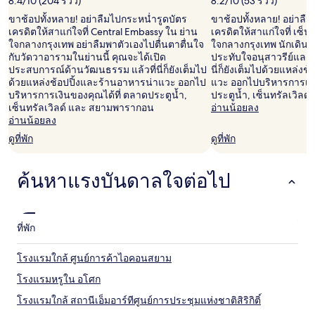
8.4/10 (204 รีวิว)
8.2/10 (53 รีวิว)
การ
เข้า
ขาช้อปทั้งหลาย! อย่าลืมไปกระหน่ำรูดบัตร
ขาช้อปทั้งหลาย! อย่าลื
พัก
เครดิตให้สาแก่ใจที่ Central Embassy ใน ย่าน
เครดิตให้สาแก่ใจที่ เซ็
1
ใจกลางกรุงเทพ อย่าลืมพาตัวเองไปตื่นตาตื่นใจ
ใจกลางกรุงเทพ นักเดินทา
คืน
กับวัดวาอารามในย่านนี้ คุณจะได้เปิด
ประทับใจอนุสาวรีย์และหอ
ผู้
ประสบการณ์ด้านวัฒนธรรม แล้วที่นี่ก็ยังเต็มไป
นี่ก็ยังเต็มไปด้วยแหล่ง
เข้า
ด้วยแหล่งช้อปปิ้งและร้านอาหารน่าแวะ ออกไป
แวะ ออกไปบริหารการเงิ
พัก
บริหารการเงินของคุณได้ที่ ตลาดประตูน้ำ,
ประตูน้ำ, เซ็นทรัลเวิล
2
เซ็นทรัลเวิลด์ และ สยามพารากอน
อ่านน้อยลง
คน
อ่านน้อยลง
ราคา
ดูที่พัก
ดูที่พัก
และ
จำนวน
ห้อง
ค้นหาแรงบันดาลใจต่อไป
พัก
ว่าง
อาจ
มี
ที่พัก
การ
เปลี่ยนแปลง
อาจ
โรงแรมใกล้ ศูนย์การค้าไอคอนสยาม
มี
โรงแรมหรูใน อโศก
ข้อ
กำหนด
โรงแรมใกล้ สถานีเอ็มอาร์ทีศูนย์การประชุมแห่งชาติสิริกิติ์
เพิ่ม