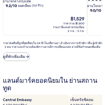
ที่พัก
4.0
ย่านใจกลางกรุงเทพ
9.2
9.2/10
ยอดเยี่ยม
4.0
(701 รีวิว)
ย่านใจกลาง
ดาว
จาก
9.0
9.0/10
ย
ดาว
10,
จาก
ยอด
ราคา
฿1,529
10,
เยี่ยม,
ปัจจุบัน
ยอด
ราคารวม ฿1,800
(701
คือ
เยี่ยม,
รวมภาษีและค่าธรรมเนียม
รีวิว)
฿1,529
(1,001
2 ก.ย. - 3 ก.ย.
รีวิว)
ราคา
ราคาต่อคืนที่ถูกที่สุดที่พบใน 24 ชั่วโมงที่ผ่านมา อ้างอิงจากการเข้าพัก 1 คืน ผู้เข้าพัก
2 คน ราคาและจำนวนห้องพักว่างอาจมีการเปลี่ยนแปลง อาจมีข้อกำหนดเพิ่มเติม
ต่อ
คืน
ที่
ดูที่พักเพิ่มเติม
ถูก
ที่สุด
ที่
พบใน
24
แลนด์มาร์คยอดนิยมใน ย่านสถาน
ชั่วโมง
ที่
ทูต
ผ่าน
มา
อ้างอิง
Central Embassy
เซ็นทรัลชิดลม
จาก