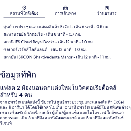
แผนที่
สถานที่ใกล้เคียง
การเดินทาง
ร้านอาหาร
ศูนย์การประชุมและแสดงสินค้า ExCel
- เดิน 6 นาที
- 0.5 กม.
สะพานรอยัล วิกตอเรีย
- เดิน 8 นาที
- 0.7 กม.
สถานี IFS Cloud Royal Docks
- เดิน 12 นาที
- 1.0 กม.
ซิลเวอร์เวิร์กส์ ไอส์แลนด์
- เดิน 12 นาที
- 1.0 กม.
สถาบัน ISKCON Bhaktivedanta Manor
- เดิน 12 นาที
- 1.1 กม.
ข้อมูลที่พัก
แฟลต 2 ห้องนอนตกแต่งใหม่ในวิคตอเรียด็อคส์
สำหรับ 4 คน
จาก อพาร์ตเมนต์แห่งนี้ ขับรถไป ศูนย์การประชุมและแสดงสินค้า ExCel
และ ดิ อารีนา ได้โดยใช้เวลาไม่เกิน 10 นาที อพาร์ตเมนต์มีโบนัสพิเศษต่างๆ
เช่น เครื่องซักผ้า/เครื่องอบผ้า ตู้เย็น/ตู้แช่แข็ง และไมโครเวฟ ใกล้ขนส่ง
สาธารณะ: เดิน 3 นาทีถึง สถานีคัสตอมเฮาส์ และ 5 นาทีถึง สถานีพรินซ์
รีเจนท์