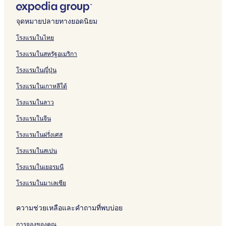
y
i
u
T
o
n
o
t
o
n
R
t
l
d
L
e
h
Z
บ
รั
ห
สำ
น
า
K
o
s
h
n
L
n
e
n
d
o
e
U
a
o
S
e
e
B
บ
รั
ห
สำ
น
จุดหมายปลายทางยอดนิยม
e
i
2
i
-
o
,
l
E
o
o
r
n
y
n
a
R
d
e
L
บ
รั
ห
สำ
y
n
-
s
1
n
a
L
a
n
m
,
d
I
d
v
i
w
d
o
2
บ
รั
ห
โรงแรมในไทย
C
L
b
t
L
d
M
o
r
H
L
e
n
o
o
t
e
f
v
B
P
บ
รั
o
o
e
l
e
o
o
n
l
o
o
r
n
n
y
z
l
o
e
e
e
C
บ
โรงแรมในสหรัฐอเมริกา
l
n
d
e
i
n
r
d
s
t
n
g
E
e
L
l
r
l
d
n
a
M
l
d
A
c
K
g
o
C
e
d
r
x
r
o
P
d
y
r
t
n
a
โรงแรมในญี่ปุ่น
e
o
p
e
i
a
n
o
l
o
o
p
n
i
H
4
o
h
o
n
โรงแรมในเกาหลีใต้
c
n
a
s
n
n
u
n
u
r
d
c
o
-
o
o
p
d
t
r
t
g
s
r
E
n
e
o
c
t
b
m
u
y
a
โรงแรมในลาว
i
t
e
'
O
t
y
d
s
n
a
e
e
F
s
b
r
o
m
r
s
r
e
H
s
d
l
d
l
e
y
i
โรงแรมในจีน
n
e
S
C
i
,
o
L
i
A
a
B
H
n
n
q
r
g
B
t
o
l
p
t
r
i
O
โรงแรมในฝรั่งเศส
t
u
o
i
i
e
n
l
a
i
a
l
r
โรงแรมในสเปน
i
a
s
n
g
l
d
y
r
n
n
t
i
n
r
s
a
B
T
o
C
t
C
d
o
e
โรงแรมในเยอรมนี
L
e
l
e
o
n
i
m
e
n
n
n
o
b
s
n
t
-
r
e
n
e
L
t
โรงแรมในมาเลเซีย
n
y
h
1
t
P
c
n
t
w
o
a
d
I
o
0
e
a
u
t
r
o
n
l
o
H
t
M
n
r
s
i
a
n
d
H
ความช่วยเหลือและคำถามที่พบบ่อย
n
G
e
i
h
k
n
l
C
o
y
l
n
a
R
L
L
r
n
d
การจองของคุณ