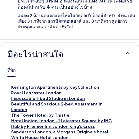
บริเวณรอบๆ แฟลต 2 ห้องนอนตกแต่งใหม่ในวิคตอเรีย
ด็อคส์สำหรับ 4 คน เป็นอย่างไรบ้าง
แฟลต 2 ห้องนอนตกแต่งใหม่ในวิคตอเรียด็อคส์สำหรับ 4 คน เดิน
เพียง 3 นาทีจาก สถานีคัสตอมเฮาส์ และ 8 นาทีจาก ศูนย์การ
ประชุมและแสดงสินค้า ExCel
มีอะไรน่าสนใจ
ที่พัก
ลิ
Kensington Apartments by KeyCollection
ง
ลิ
Royal Lancaster London
ก์
ง
ลิ
Impeccable 1-bed Studio in London
ม
ก์
ง
ลิ
Beautiful and Spacious 2-bed Apartment in
า
ม
ก์
ง
London
ต
า
ม
ก์
ลิ
The Tower Hotel, by Thistle
ร
ต
า
ม
ง
ลิ
Hotel Indigo London - 1 Leicester Square by IHG
ฐ
ร
ต
า
ก์
ง
ลิ
Hub By Premier Inn London King's Cross
า
ฐ
ร
ต
ม
ก์
ง
ลิ
Sanderson London, a Morgans Originals hotel
น
า
ฐ
ร
า
ม
ก์
ง
ลิ
White House Hotel London