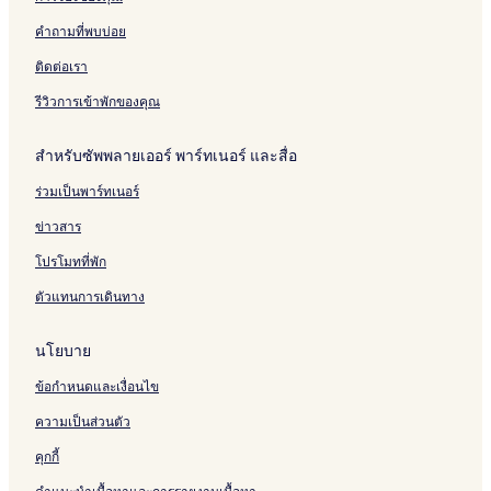
u
m
o
o
o
o
C
e
คำถามที่พบบ่อย
t
C
y
n
n
m
i
P
e
o
a
d
d
w
t
a
ติดต่อเรา
s
u
l
o
o
e
y
r
W
r
b
n
n
l
k
รีวิวการเข้าพักของคุณ
a
t
y
l
,
l
R
I
R
L
k
o
H
o
o
สำหรับซัพพลายเออร์ พาร์ทเนอร์ และสื่อ
i
a
G
a
n
ร่วมเป็นพาร์ทเนอร์
n
d
d
d
g
o
ข่าวสาร
n
โปรโมทที่พัก
ตัวแทนการเดินทาง
นโยบาย
ข้อกำหนดและเงื่อนไข
ความเป็นส่วนตัว
คุกกี้