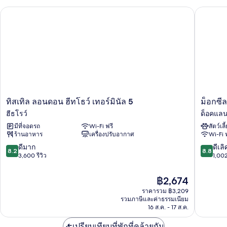
ทิสเทิล ลอนดอน ฮีทโธว์ เทอร์มินัล 5
ม็อกซีลอ
ทิส
ม็
ทิสเทิล ลอนดอน ฮีทโธว์ เทอร์มินัล 5
ม็อกซี
เทิล
อก
ฮีธโรว์
ด็อคแลน
ลอนดอน
ซี
มีที่จอดรถ
Wi-Fi ฟรี
สัตว์เลี
ฮีทโธว์
ลอนดอ
ร้านอาหาร
เครื่องปรับอากาศ
Wi-Fi 
เท
เอ็ก
อร์
เซล
8.2
8.8
ดีมาก
ดีเลิ
8.2
8.8
มิ
ด็อค
จาก
จาก
3,600 รีวิว
1,002
นัล
แลนด์
10,
10,
5
ส
ดี
ดี
ราคา
฿2,674
ฮีธ
มาก,
เลิศ,
ปัจจุบัน
โรว์
ราคารวม ฿3,209
3,600
1,002
คือ
รวมภาษีและค่าธรรมเนียม
รีวิว
รีวิว
฿2,674
16 ส.ค. - 17 ส.ค.
เปรียบเทียบที่พักที่คล้ายกัน