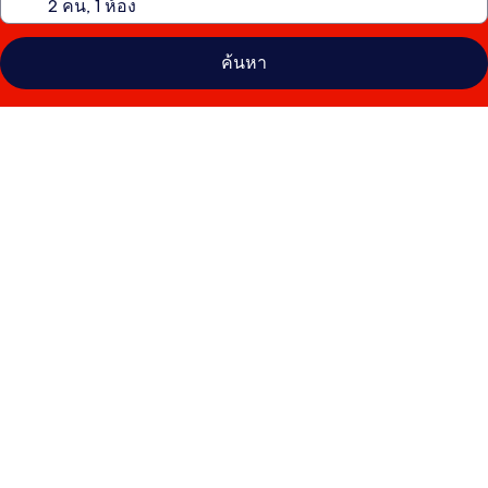
ค้นหา
คลัง
ภาพ
แฟลต