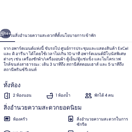
2
ห้อง
นอน
่อน
ถัดไป
น้า
ตกแต่ง
14+
ภาพรวม
สิ่งอำนวยความสะดวก
ที่ตั้ง
นโยบายการเข้าพัก
ใหม่
จาก อพาร์ตเมนต์แห่งนี้ ขับรถไป ศูนย์การประชุมและแสดงสินค้า ExCel
และ ดิ อารีนา ได้โดยใช้เวลาไม่เกิน 10 นาที อพาร์ตเมนต์มีโบนัสพิเศษ
ใน
ต่างๆ เช่น เครื่องซักผ้า/เครื่องอบผ้า ตู้เย็น/ตู้แช่แข็ง และไมโครเวฟ
ใกล้ขนส่งสาธารณะ: เดิน 3 นาทีถึง สถานีคัสตอมเฮาส์ และ 5 นาทีถึง
วิคตอเรีย
สถานีพรินซ์รีเจนท์
ด็อคส์
ทั้งห้อง
สำหรับ
2 ห้องนอน
1 ห้องน้ำ
พักได้ 4 คน
บริเวณนั่งเล่น
4
สิ่งอำนวยความสะดวกยอดนิยม
คน
ห้องครัว
สิ่งอำนวยความสะดวกในการ
ซักรีด