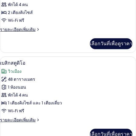
ห้อง
พักได้ 4 คน
2 เตียงคิงไซส์
แฟ
Wi-Fi ฟรี
มิ
ราย
รายละเอียดเพิ่มเติม
ลี่
ละเอียด
สวีท,
เพิ่ม
เลือกวันที่เพื่อดูราคา
เติม
2
เกี่ยว
ห้อง
กับ
เบสิกสตูดิโอ | เครื่องนอนป้องกันสารก่อภู
เปิด
7
ห้อง
เบสิกสตูดิโอ
นอน
แฟ
ภาพถ่าย
วิวเมือง
มิ
ทั้งหมด
ลี่
48 ตารางเมตร
สวี
ของ
1 ห้องนอน
ท,
2
เบสิ
พักได้ 4 คน
ห้อง
1 เตียงคิงไซส์ และ 1 เตียงเดี่ยว
ก
นอน
Wi-Fi ฟรี
สตู
ราย
รายละเอียดเพิ่มเติม
ดิโอ
ละเอียด
เพิ่ม
เลือกวันที่เพื่อดูราคา
เติม