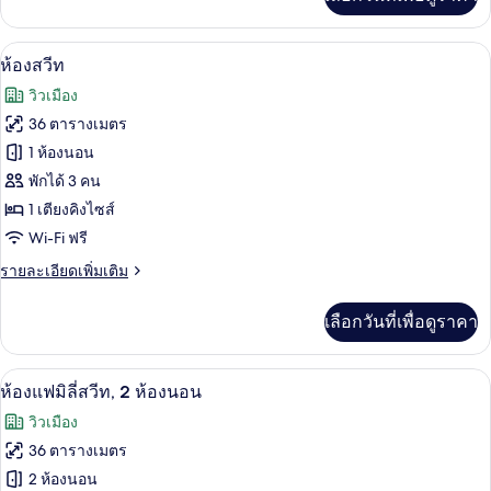
เติม
เกี่ยว
กับ
ห้องสวีท | บริเวณนั่งเล่น | ทีวีจอแบน 43 น
เปิด
7
ห้อง
ห้องสวีท
พรีเมียม
ภาพถ่าย
วิวเมือง
ดับเบิล
ทั้งหมด
หรือ
36 ตารางเมตร
ทวิ
ของ
1 ห้องนอน
น
ห้อง
พักได้ 3 คน
1 เตียงคิงไซส์
สวีท
Wi-Fi ฟรี
ราย
รายละเอียดเพิ่มเติม
ละเอียด
เพิ่ม
เลือกวันที่เพื่อดูราคา
เติม
เกี่ยว
กับ
ห้องแฟมิลี่สวีท, 2 ห้องนอน | เครื่องนอนป
เปิด
7
ห้อง
ห้องแฟมิลี่สวีท, 2 ห้องนอน
สวี
ภาพถ่าย
วิวเมือง
ท
ทั้งหมด
36 ตารางเมตร
ของ
2 ห้องนอน