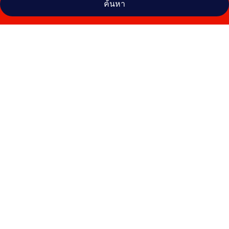
ค้นหา
คลัง
ภาพ
โรง
แร
มอ