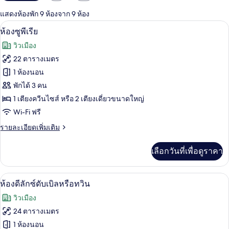
กรอง
แสดงห้องพัก 9 ห้องจาก 9 ห้อง
ที่
ห้องซูพีเรีย | เครื่องนอนป้องกันสารก่อภูม
เปิด
มี
4
ห้องซูพีเรีย
ให้
ภาพถ่าย
วิวเมือง
สำหรับ
ทั้งหมด
22 ตารางเมตร
ห้อง
ของ
1 ห้องนอน
พัก
ห้อง
พักได้ 3 คน
1 เตียงควีนไซส์ หรือ 2 เตียงเดี่ยวขนาดใหญ่
ซู
Wi-Fi ฟรี
พี
ราย
รายละเอียดเพิ่มเติม
เรีย
ละเอียด
เพิ่ม
เลือกวันที่เพื่อดูราคา
เติม
เกี่ยว
กับ
ห้องดีลักซ์ดับเบิลหรือทวิน | เครื่องนอนป
เปิด
5
ห้อง
ห้องดีลักซ์ดับเบิลหรือทวิน
ซู
ภาพถ่าย
วิวเมือง
พี
ทั้งหมด
เรีย
24 ตารางเมตร
ของ
1 ห้องนอน