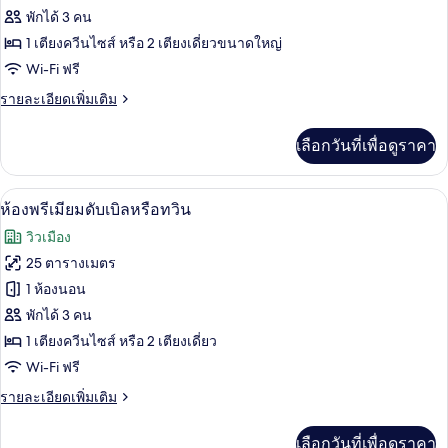
ห้อง
พักได้ 3 คน
1 เตียงควีนไซส์ หรือ 2 เตียงเดี่ยวขนาดใหญ่
ดี
Wi-Fi ฟรี
ลัก
ราย
รายละเอียดเพิ่มเติม
ซ์
ละเอียด
ดับเบิล
เพิ่ม
เลือกวันที่เพื่อดูราคา
เติม
หรือ
เกี่ยว
กับ
ทวิน
เครื่องนอนป้องกันสารก่อภูมิแพ้, มินิบาร์
เปิด
6
ห้อง
ห้องพรีเมียมดับเบิลหรือทวิน
ดี
ภาพถ่าย
วิวเมือง
ลัก
ทั้งหมด
ซ์
25 ตารางเมตร
ดับเบิล
ของ
1 ห้องนอน
หรือ
ทวิ
ห้อง
พักได้ 3 คน
น
1 เตียงควีนไซส์ หรือ 2 เตียงเดี่ยว
พรีเมียม
Wi-Fi ฟรี
ดับเบิล
ราย
รายละเอียดเพิ่มเติม
หรือ
ละเอียด
ทวิน
เพิ่ม
เลือกวันที่เพื่อดูราคา