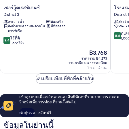
เชอ
โรง
เชอร์วู้ดเรสซิเดนซ์
โรงแรมเ
ร์
แรม
District 3
District 1
วู้
เบย์
สระว่ายน้ำ
ห้องครัว
สระว่า
ดเรส
โฮ
สิ่งอำนวยความสะดวกใน
มีที่จอดรถ
Wi-Fi 
ซิ
จิ
การซักรีด
เดน
มิ
8.6
ดีเลิ
8.6
9.4
ซ์
ไร้ที่ติ
นห์
จาก
1,006
9.4
จาก
District
1,672 รีวิว
District
10,
10,
3
1
ดี
ราคา
฿3,768
ไร้
เลิศ,
ปัจจุบัน
ที่
ราคารวม ฿4,273
1,006
คือ
รวมภาษีและค่าธรรมเนียม
ติ,
รีวิว
฿3,768
1 ก.ย. - 2 ก.ย.
1,672
รีวิว
เปรียบเทียบที่พักที่คล้ายกัน
เข้าสู่ระบบเพื่อดูส่วนลดและสิทธิพิเศษที่ร่วมรายการ สะสม
รีวอร์ดเพื่อการท่องเที่ยวครั้งถัดไป
เข้าสู่ระบบ
สมัครฟรี
ข้อมูลในย่านนี้