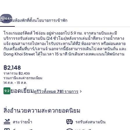
อร์
่อน
ถัดไป
น้า
44+
ภาพรวม
ห้องพัก
ที่ตั้ง
นโยบายการเข้าพัก
คิด
ส์
โรงแรมออร์คิดส์ ไซ่ง่อน อยู่ห่างออกไป 5.9 กม. จากสนามบินและมี
บริการรถรับส่งสนามบิน (24 ชั่วโมง)หลังจากเล่นน้ำที่สระว่ายน้ำกลาง
ไซ่ง่อน
แจ้ง คุณสามารถไปหาอะไรรับประทานได้ที่2 ห้องอาหาร หรือผ่อนคลาย
กับเครื่องดื่มที่บาร์/เลานจ์ นอกจากนี้ยังสามารถเดินไป ตลาดบินถั่น และ
Dong Khoi Street ได้ในเวลา 15 นาที นักเดินทางเทคะแนนให้พนักงาน
และอาหารเช้า ที่พักนี้อยู่ใกล้ขนส่งสาธารณะ: เดิน 12 นาทีถึง สถานีโอ
เปร่าเฮาส์
ราคา
฿2,148
ปัจจุบัน
ราคารวม ฿2,436
฿2,148
รวมภาษีและค่าธรรมเนียม
ด้านหน้าที่พัก
14 ส.ค. - 15 ส.ค.
รีวิว
ยอดเยี่ยม
9.2
ดูรีวิวทั้งหมด 781 รายการ
9.2 จาก 10
สิ่งอำนวยความสะดวกยอดนิยม
สระว่ายน้ำ
รถรับส่งสนามบิน