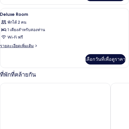
Twin
เกี่ยว
กับ
เครื่องนอนป้องกันสารก่อภูมิแพ้, มินิบาร์
เปิด
5
Suite
Deluxe Room
Double
ภาพถ่าย
พักได้ 2 คน
Or
ทั้งหมด
Twin
1 เตียงสำหรับสองท่าน
ของ
Wi-Fi ฟรี
Deluxe
ราย
รายละเอียดเพิ่มเติม
Room
ละเอียด
เพิ่ม
เลือกวันที่เพื่อดูราคา
เติม
เกี่ยว
กับ
ที่พักที่คล้ายกัน
Deluxe
Room
เชอร์วู้ดเรสซิเดนซ์
โรงแรมเบ