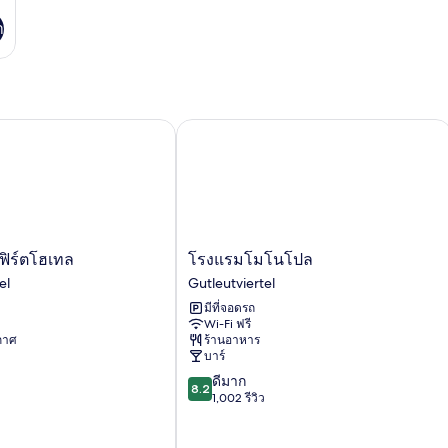
า
HG
ร์ตโฮเทล
โรงแรมโมโนโปล
โรงแรม
ฟิร์ตโฮเทล
โรงแรมโมโนโปล
โม
el
Gutleutviertel
โน
มีที่จอดรถ
โปล
Wi-Fi ฟรี
Gutleutviertel
ากาศ
ร้านอาหาร
el
บาร์
8.2
ดีมาก
8.2
จาก
1,002 รีวิว
10,
ดี