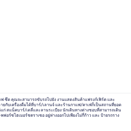
ห้องซูพีเรีย 
บานโฮฟ ซึด คุณจะสามารถขับรถไปยัง งานแสดงสินค้าแฟรงก์เฟิร์ต และ
กับเครื่องดื่มได้ที่บาร์/เลานจ์ และร้านกาแฟ/คาเฟ่ก็เป็นสถานที่ยอด
แก่ สแน็คบาร์/เดลี่และลานระเบียง นักเดินทางต่างชอบที่สามารถเดิน
อร์ซไฮเมอร์ชตราเซอ อยู่ห่างออกไปเพียงไม่กี่ก้าว และ ป้ายรถราง
อาหารเช้าแบบ