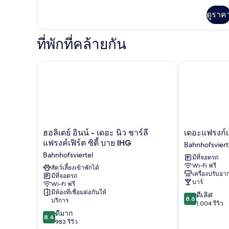
เรีย
เพิ่ม
ดูราค
ทวิน
เติม
เกี่ยว
กับ
ที่พักที่คล้ายกัน
ห้อง
ซู
พี
ฮอลิเดย์ อินน์ - เดอะ นิว ชาร์ลี แฟรงค์เฟิร์ต ซิตี้ บาย I
เดอะแฟรงก์เฟิ
เรีย
ทวิ
น
ฮอ
เดอะ
ฮอลิเดย์ อินน์ - เดอะ นิว ชาร์ลี
เดอะแฟรงก์เ
ลิ
แฟ
แฟรงค์เฟิร์ต ซิตี้ บาย IHG
Bahnhofsviert
เดย์
รงก์เฟิร์ต
Bahnhofsviertel
มีที่จอดรถ
อินน์
โฮ
Wi-Fi ฟรี
-
สัตว์เลี้ยงเข้าพักได้
เทล
เครื่องปรับอ
มีที่จอดรถ
เดอะ
Bahnhofsviert
บาร์
Wi-Fi ฟรี
นิว
มีห้องที่เชื่อมต่อกันให้
8.6
ดีเลิศ
ชาร์
8.6
บริการ
จาก
1,004 รีวิว
ลี
8.4
10,
ดีมาก
แฟรงค์
8.4
จาก
ดี
983 รีวิว
เฟิร์ต