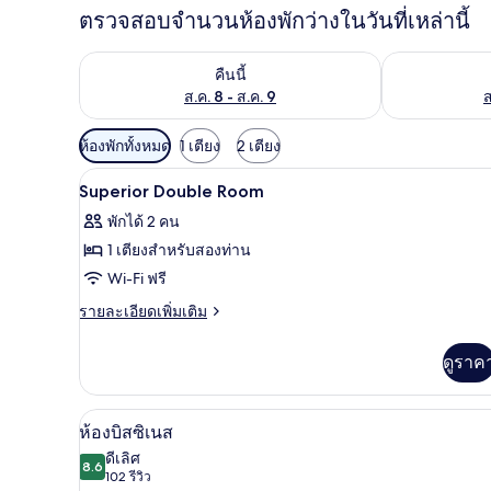
ตรวจสอบจำนวนห้องพักว่างในวันที่เหล่านี้
ตรวจสอบจำนวนห้องพักว่างในคืนนี้ ส.ค. 8 - ส.ค. 9
ตรวจสอบจำนวนห้
คืนนี้
ส.ค. 8 - ส.ค. 9
ส
ตัว
ห้องพักทั้งหมด
1 เตียง
2 เตียง
กรอง
เครื่องนอนป้องกันสารก่อภูมิแพ้,
เปิด
21
Superior Double Room
ที่
ภาพถ่าย
มี
พักได้ 2 คน
ทั้งหมด
ให้
1 เตียงสำหรับสองท่าน
ของ
สำหรับ
Wi-Fi ฟรี
ห้อง
Superior
ราย
รายละเอียดเพิ่มเติม
Double
ละเอียด
พัก
เพิ่ม
Room
ดูราค
เติม
เกี่ยว
กับ
ห้องบิสซิเนส | เครื่องนอนป้องกั
เปิด
5
Superior
ห้องบิสซิเนส
Double
ภาพถ่าย
ดีเลิศ
Room
8.6
8.6 จาก 10
(102
102 รีวิว
ทั้งหมด