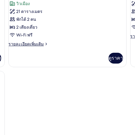
รีวิว)
วิวเมือง
ของ
ข
21 ตารางเมตร
ห้อ
ห้
พักได้ 2 คน
งบิส
ซู
2 เตียงเดี่ยว
ซิ
พี
Wi-Fi ฟรี
รา
รา
ละ
เนส
เร
ราย
รายละเอียดเพิ่มเติม
เพิ
ละเอียด
ทวิน
เต
เพิ่ม
เกี
า
ดูราคา
เติม
กับ
เกี่ยว
ห้
กับ
งกันสารก่อภูมิแพ้, ผ้านวมขนเป็ด, ตู้นิรภัยในห้องพัก
ซู
ห้อ
พี
งบิส
เรี
ซิ
เนส
ทวิ
น