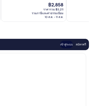
ยอด
10,
ราคา
฿2,858
เยี่ยม,
ดี
ปัจจุบัน
1,002
เลิศ,
ราคารวม ฿3,211
คือ
รีวิว
รวมภาษีและค่าธรรมเนียม
รวมภาษ
1,002
฿2,858
10 ส.ค. - 11 ส.ค.
รีวิว
เข้าสู่ระบบ
สมัครฟรี