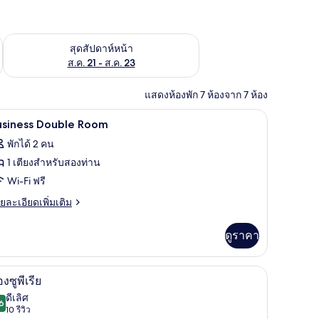
้ ส.ค. 14 - ส.ค. 16
ตรวจสอบจำนวนห้องพักว่างในสุดสัปดาห์หน้า ส.ค. 21 - ส.ค. 23
สุดสัปดาห์หน้า
ส.ค. 21 - ส.ค. 23
แสดงห้องพัก 7 ห้องจาก 7 ห้อง
นเป็ด, ตู้นิรภัยในห้องพัก
เครื่องนอนป้องกันสารก่อภูมิแพ้, ผ้านวมขนเป็ด, 
ิด
4
usiness Double Room
าพถ่าย
พักได้ 2 คน
้งหมด
1 เตียงสำหรับสองท่าน
อง
Wi-Fi ฟรี
usiness
ย
ยละเอียดเพิ่มเติม
ouble
เอียด
่ม
oom
ดูราคา
ิม
่ยว
นเป็ด, ตู้นิรภัยในห้องพัก
เครื่องนอนป้องกันสารก่อภูมิแพ้, ผ้านวมขนเป็ด, 
ิด
6
siness
องซูพีเรีย
uble
าพถ่าย
ดีเลิศ
oom
6
8.6 จาก 10
(10
10 รีวิว
้งหมด