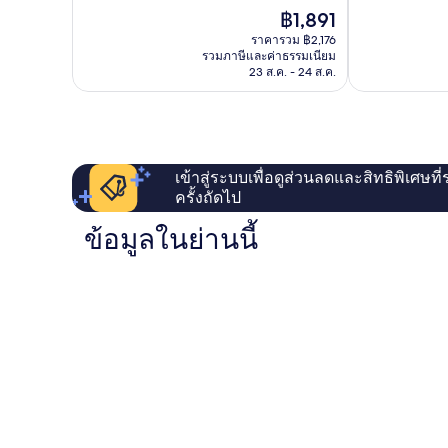
10,
เลิศ,
ซิตี้
ราคา
฿1,891
ดี
1,004
บาย
ปัจจุบัน
มาก,
รีวิว
ราคารวม ฿2,176
IHG
คือ
รวมภาษีและค่าธรรมเนียม
983
Bahnhofsviertel
฿1,891
23 ส.ค. - 24 ส.ค.
รีวิว
เข้าสู่ระบบเพื่อดูส่วนลดและสิทธิพิเศษที
ครั้งถัดไป
ข้อมูลในย่านนี้