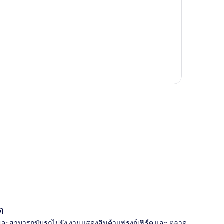
ี่
ด
ึด คุณจะสามารถขับรถไปยัง งานแสดงสินค้าแฟรงก์เฟิร์ต และ ตลาด