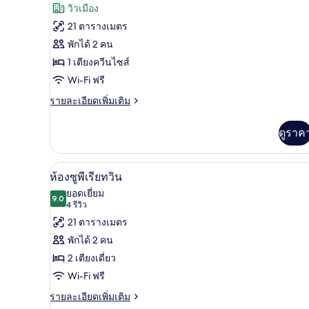
รีวิว)
วิวเมือง
ของ
21 ตารางเมตร
ห้อ
พักได้ 2 คน
งบิส
1 เตียงควีนไซส์
ซิ
Wi-Fi ฟรี
เนส
ราย
รายละเอียดเพิ่มเติม
ละเอียด
เพิ่ม
ดูราค
เติม
เกี่ยว
กับ
ห้องซูพีเรียทวิน | เครื่องนอนป้อ
เปิด
6
ห้อ
ห้องซูพีเรียทวิน
งบิส
ภาพถ่าย
ยอดเยี่ยม
ซิ
9.0
9.0 จาก 10
(4
4 รีวิว
ทั้งหมด
เนส
รีวิว)
21 ตารางเมตร
ของ
พักได้ 2 คน
ห้อง
2 เตียงเดี่ยว
ซู
Wi-Fi ฟรี
พี
ราย
รายละเอียดเพิ่มเติม
ละเอียด