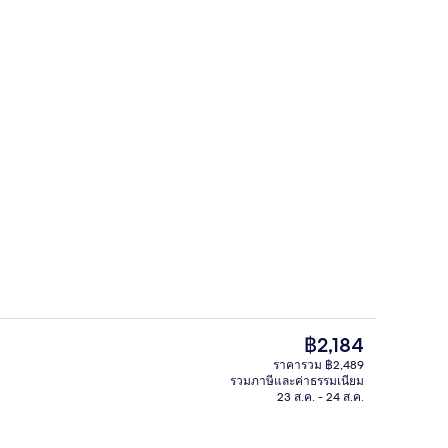
| เครื่องนอนป้องกันสารก่อภูมิแพ้, ผ้านวมขนเป็ด, ตู้นิรภัยในห้องพัก
บาร์ (ในที่พัก)
ราคา
฿2,184
ปัจจุบัน
ราคารวม ฿2,489
฿2,184
รวมภาษีและค่าธรรมเนียม
บุฟเฟ่ต์ทุกวัน (คิดค่าบริการ)
ล็อบบี้
23 ส.ค. - 24 ส.ค.