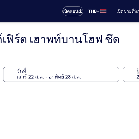
•
เปิดแอป
THB
เปิดขายที่พ
ก์เฟิร์ต เฮาพท์บานโฮฟ ซึด
วันที่
ผ