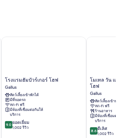
โรงแรมฮัมบัวร์เกอร์ โฮฟ
โมเทล วัน แฟรงก์เฟิร์
โรงแรม
โม
โรงแรมฮัมบัวร์เกอร์ โฮฟ
โมเทล วัน แฟรงก์เฟิร
ฮัม
เทล
โฮฟ
Gallus
บัว
วัน
Gallus
สัตว์เลี้ยงเข้าพักได้
ร์
แฟ
มีที่จอดรถ
เกอร์
รงก์เฟิร์ต-
สัตว์เลี้ยงเข้าพักได้
Wi-Fi ฟรี
Wi-Fi ฟรี
โฮฟ
เฮา
มีห้องที่เชื่อมต่อกันให้
ร้านอาหาร
Gallus
พท์
บริการ
มีห้องที่เชื่อมต่อกันให้
บาน
บริการ
9.0
ยอดเยี่ยม
โฮฟ
9.0
จาก
1,002 รีวิว
8.6
ดีเลิศ
Gallus
8.6
10,
จาก
1,002 รีวิว