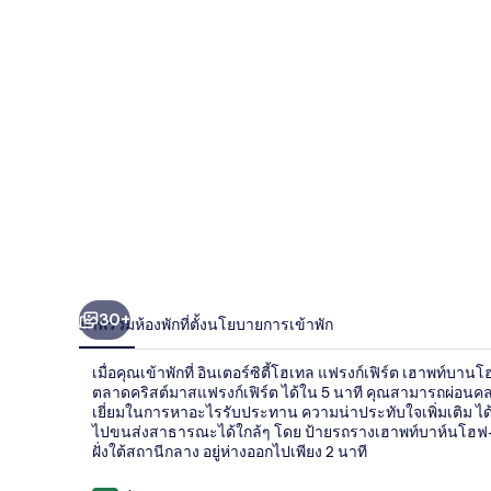
เทล
แฟ
รงก์เฟิร์ต
เฮา
พท์
บาน
โฮฟ
30+
ภาพรวม
ห้องพัก
ที่ตั้ง
นโยบายการเข้าพัก
ซึด
เมื่อคุณเข้าพักที่ อินเตอร์ซิตี้โฮเทล แฟรงก์เฟิร์ต เฮาพท์
ตลาดคริสต์มาสแฟรงก์เฟิร์ต ได้ใน 5 นาที คุณสามารถผ่อนคลาย
เยี่ยมในการหาอะไรรับประทาน ความน่าประทับใจเพิ่มเติม ได้
ไปขนส่งสาธารณะได้ใกล้ๆ โดย ป้ายรถรางเฮาพท์บาห์นโฮฟ-พฟ
ฝั่งใต้สถานีกลาง อยู่ห่างออกไปเพียง 2 นาที