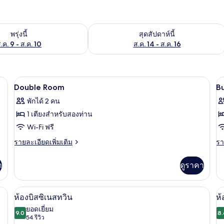
องพักว่างในพรุ่งนี้ ส.ค. 9 - ส.ค. 10
ตรวจสอบจำนวนห้องพักว่างในสุดสัปดาห์นี
พรุ่งนี้
สุดสัปดาห์นี้
.ค. 9 - ส.ค. 10
ส.ค. 14 - ส.ค. 16
 ผ้านวมขนเป็ด, ตู้นิรภัยในห้องพัก
เครื่องนอนป้องกันสารก่อภูมิแพ้, ผ้านวมข
เปิด
เป
2
Double Room
B
ภาพถ่าย
ภ
พักได้ 2 คน
ทั้งหมด
ทั
1 เตียงสำหรับสองท่าน
ของ
ข
Wi-Fi ฟรี
Double
B
ราย
รา
รายละเอียดเพิ่มเติม
รา
Room
D
ละเอียด
ละ
เพิ่ม
เพิ
R
า
ดูราคา
เติม
เต
เกี่ยว
เกี
กับ
กับ
นสารก่อภูมิแพ้, ผ้านวมขนเป็ด, ตู้นิรภัยในห้องพัก
เครื่องนอนป้องกันสารก่อภูมิแพ้, ผ้านวมข
เปิด
เป
4
Double
Bu
ห้องบิสซิเนสทวิน
ห้
Room
Do
ภาพถ่าย
ภ
ยอดเยี่ยม
9.0
R
8.
9.0 จาก 10
(54
54 รีวิว
ทั้งหมด
ทั