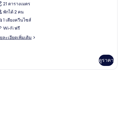
รีวิว)
21 ตารางเมตร
อง
พักได้ 2 คน
อง
1 เตียงควีนไซส์
Wi-Fi ฟรี
ย
ยละเอียดเพิ่มเติม
เอียด
ีย
่ม
ิม
่ยว
ดูราคา
อง
ย