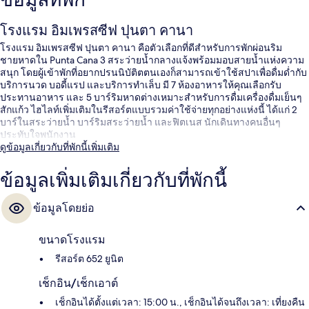
ข้อมูลที่พัก
โรงแรม อิมเพรสซีฟ ปุนตา คานา
โรงแรม อิมเพรสซีฟ ปุนตา คานา คือตัวเลือกที่ดีสำหรับการพักผ่อนริม
ชายหาดใน Punta Cana 3 สระว่ายน้ำกลางแจ้งพร้อมมอบสายน้ำแห่งความ
สนุก โดยผู้เข้าพักที่อยากปรนนิบัติตตนเองก็สามารถเข้าใช้สปาเพื่อดื่มด่ำกับ
บริการนวด บอดี้แรป และบริการทำเล็บ มี 7 ห้องอาหารให้คุณเลือกรับ
ประทานอาหาร และ 5 บาร์ริมหาดต่างเหมาะสำหรับการดื่มเครื่องดื่มเย็นๆ
สักแก้ว ไฮไลท์เพิ่มเติมในรีสอร์ตแบบรวมค่าใช้จ่ายทุกอย่างแห่งนี้ ได้แก่ 2
บาร์ในสระว่ายน้ำ บาร์ริมสระว่ายน้ำ และฟิตเนส นักเดินทางคนอื่นๆ
ประทับใจพนักงาน
ดูข้อมูลเกี่ยวกับที่พักนี้เพิ่มเติม
ข้อมูลเพิ่มเติมเกี่ยวกับที่พักนี้
ข้อมูลโดยย่อ
ขนาดโรงแรม
รีสอร์ต 652 ยูนิต
เช็กอิน/เช็กเอาต์
เช็กอินได้ตั้งแต่เวลา: 15:00 น., เช็กอินได้จนถึงเวลา: เที่ยงคืน