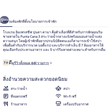
เพ
รส
่อน
ถัดไป
น้า
91+
ภาพรวม
ห้องพัก
ที่ตั้ง
นโยบายการเข้าพัก
ซีฟ
ปุน
โรงแรม อิมเพรสซีฟ ปุนตา คานา คือตัวเลือกที่ดีสำหรับการพักผ่อนริม
ชายหาดใน Punta Cana 3 สระว่ายน้ำกลางแจ้งพร้อมมอบสายน้ำแห่ง
ตา
ความสนุก โดยผู้เข้าพักที่อยากปรนนิบัติตตนเองก็สามารถเข้าใช้สปา
เพื่อดื่มด่ำกับบริการนวด บอดี้แรป และบริการทำเล็บ มี 7 ห้องอาหารให้
คุณเลือกรับประทานอาหาร และ 5 บาร์ริมหาดต่างเหมาะสำหรับการดื่ม
คานา
เครื่องดื่มเย็นๆ สักแก้ว ไฮไลท์เพิ่มเติมในรีสอร์ตแบบรวมค่าใช้จ่ายทุก
อย่างแห่งนี้ ได้แก่ 2 บาร์ในสระว่ายน้ำ บาร์ริมสระว่ายน้ำ และฟิตเนส
รีวิว
ดี
นักเดินทางคนอื่นๆ ประทับใจพนักงาน
7.6
ดูรีวิวทั้งหมด 661 รายการ
7.6 จาก 10
3 สระว่ายน้ำกลางแจ้ง, เก้าอี้อาบแดดริ
สิ่งอำนวยความสะดวกยอดนิยม
สระว่ายน้ำ
สปา
ที่จอดรถฟรี
Wi-Fi ฟรี
ร้านอาหาร
เครื่องปรับอากาศ