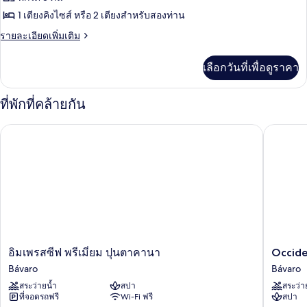
Pool
1 เตียงคิงไซส์ หรือ 2 เตียงสำหรับสองท่าน
View
ราย
รายละเอียดเพิ่มเติม
ละเอียด
เพิ่ม
เลือกวันที่เพื่อดูราคา
เติม
เกี่ยว
กับ
ที่พักที่คล้ายกัน
Pool
View
Occidenta
อิมเพรสซีฟ พรีเมี่ยม ปุนตาคานา
อิม
Occiden
อิมเพรสซีฟ พรีเมี่ยม ปุนตาคานา
Occiden
เพ
Caribe
Bávaro
Bávaro
รส
-
สระว่ายน้ำ
สปา
สระว่า
ซีฟ
All
ที่จอดรถฟรี
Wi-Fi ฟรี
สปา
พรี
Inclusiv