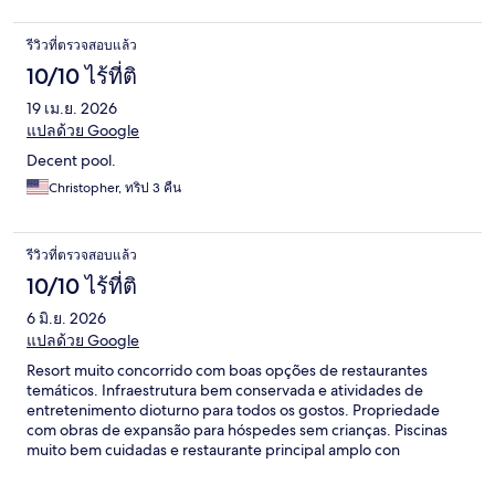
รีวิวที่ตรวจสอบแล้ว
10/10 ไร้ที่ติ
19 เม.ย. 2026
แปลด้วย Google
Decent pool.
Christopher, ทริป 3 คืน
รีวิวที่ตรวจสอบแล้ว
10/10 ไร้ที่ติ
6 มิ.ย. 2026
แปลด้วย Google
Resort muito concorrido com boas opções de restaurantes
temáticos. Infraestrutura bem conservada e atividades de
entretenimento dioturno para todos os gostos. Propriedade
com obras de expansão para hóspedes sem crianças. Piscinas
muito bem cuidadas e restaurante principal amplo con
gastronomia internacional bem diversificada. Preço com bom
custo benefício. Enfim, foi uma semana fantástica com passeios