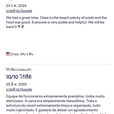
23 ก.พ. 2026
แปลด้วย Google
We had a great time. Close to the beach plenty of pools and the
food was good. Everyone is very polite and helpful. We will be
back🌞🌴🍹
Chad, ทริป 6 คืน
รีวิวที่ตรวจสอบแล้ว
10/10 ไร้ที่ติ
25 มี.ค. 2026
แปลด้วย Google
Equipe de funcionários extremamente prestativa, todos muito
atenciosos. A cama era simplesmente maravilhosa. Toda a
estrutura do resort extremamente limpa e organizada, tudo
muito caprichado. E gostaria de deixar um agradecimento