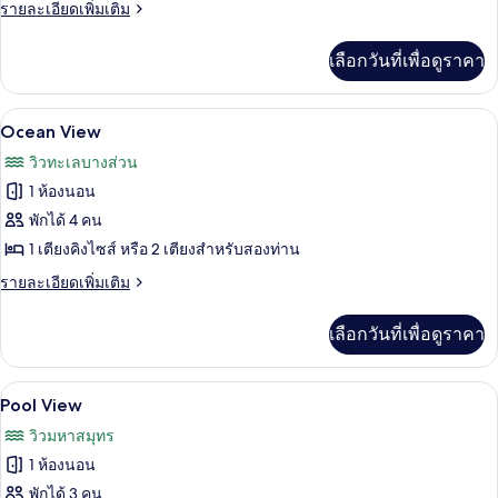
View
ราย
รายละเอียดเพิ่มเติม
ละเอียด
เพิ่ม
เลือกวันที่เพื่อดูราคา
เติม
เกี่ยว
กับ
วิวจากห้องพัก
เปิด
4
Tropical
Ocean View
View
ภาพถ่าย
วิวทะเลบางส่วน
ทั้งหมด
1 ห้องนอน
ของ
พักได้ 4 คน
Ocean
1 เตียงคิงไซส์ หรือ 2 เตียงสำหรับสองท่าน
View
ราย
รายละเอียดเพิ่มเติม
ละเอียด
เพิ่ม
เลือกวันที่เพื่อดูราคา
เติม
เกี่ยว
กับ
มินิบาร์ฟรี, ตู้นิรภัยในห้องพัก, โต๊ะทำง
เปิด
4
Ocean
Pool View
View
ภาพถ่าย
วิวมหาสมุทร
ทั้งหมด
1 ห้องนอน
ของ
พักได้ 3 คน