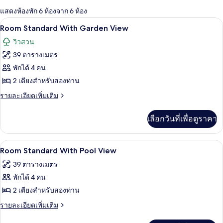
กรอง
แสดงห้องพัก 6 ห้องจาก 6 ห้อง
ที่
มินิบาร์ฟรี, ตู้นิรภัยในห้องพัก, โต๊ะทำง
เปิด
มี
4
Room Standard With Garden View
ให้
ภาพถ่าย
วิวสวน
สำหรับ
ทั้งหมด
39 ตารางเมตร
ห้อง
ของ
พักได้ 4 คน
พัก
Room
2 เตียงสำหรับสองท่าน
Standard
ราย
รายละเอียดเพิ่มเติม
With
ละเอียด
เพิ่ม
Garden
เลือกวันที่เพื่อดูราคา
เติม
View
เกี่ยว
กับ
มินิบาร์ฟรี, ตู้นิรภัยในห้องพัก, โต๊ะทำง
เปิด
2
Room
Room Standard With Pool View
Standard
ภาพถ่าย
39 ตารางเมตร
With
ทั้งหมด
Garden
พักได้ 4 คน
View
ของ
2 เตียงสำหรับสองท่าน
Room
ราย
รายละเอียดเพิ่มเติม
Standard
ละเอียด
เพิ่ม