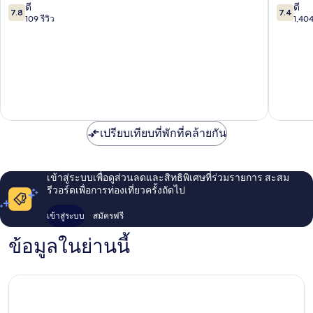
เมี่
Bávaro
7.8
7.4
ดี
ดี
7.8
7.4
ยม
จาก
จาก
109 รีวิว
1,404
ปุน
10,
10,
ตา
ดี,
ดี,
คานา
109
1,404
Bávaro
รีวิว
รีวิว
เปรียบเทียบที่พักที่คล้ายกัน
เข้าสู่ระบบเพื่อดูส่วนลดและสิทธิพิเศษที่ร่วมรายการ สะสม
รีวอร์ดเพื่อการท่องเที่ยวครั้งถัดไป
เข้าสู่ระบบ
สมัครฟรี
ข้อมูลในย่านนี้