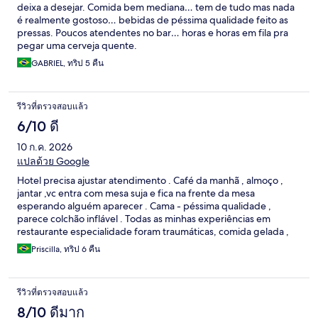
deixa a desejar. Comida bem mediana… tem de tudo mas nada
é realmente gostoso… bebidas de péssima qualidade feito as
pressas. Poucos atendentes no bar… horas e horas em fila pra
pegar uma cerveja quente.
GABRIEL, ทริป 5 คืน
รีวิวที่ตรวจสอบแล้ว
6/10 ดี
10 ก.ค. 2026
แปลด้วย Google
Hotel precisa ajustar atendimento . Café da manhã , almoço ,
jantar ,vc entra com mesa suja e fica na frente da mesa
esperando alguém aparecer . Cama - péssima qualidade ,
parece colchão inflável . Todas as minhas experiências em
restaurante especialidade foram traumáticas, comida gelada ,
desordem na agenda p entrar no restaurante, os pratos
Priscilla, ทริป 6 คืน
demoram e qualidade baixa , bebida … bem difícil de pedir .
Ponto positivos serviço do bares piscina , saguão e piscina .
Comida boa no restaurante rotativo . Camareira excelente
รีวิวที่ตรวจสอบแล้ว
Moços do carrinho de golf - bem esforçado Já estive nesse
hotel a 3 anos atrás e o padrão caiu bastante , impresso que tive
8/10 ดีมาก