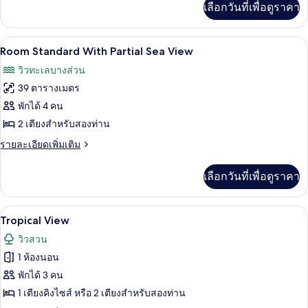
With
เลือกวันที่เพื่อดูราคา
เติม
Pool
เกี่ยว
View
กับ
มินิบาร์ฟรี, ตู้นิรภัยในห้องพัก, โต๊ะทำง
เปิด
4
Room
Room Standard With Partial Sea View
Standard
ภาพถ่าย
วิวทะเลบางส่วน
With
ทั้งหมด
Pool
39 ตารางเมตร
View
ของ
พักได้ 4 คน
Room
2 เตียงสำหรับสองท่าน
Standard
ราย
รายละเอียดเพิ่มเติม
With
ละเอียด
เพิ่ม
Partial
เลือกวันที่เพื่อดูราคา
เติม
Sea
เกี่ยว
View
กับ
วิวจากห้องพัก
เปิด
4
Room
Tropical View
Standard
ภาพถ่าย
วิวสวน
With
ทั้งหมด
Partial
1 ห้องนอน
Sea
ของ
พักได้ 3 คน
View
Tropical
1 เตียงคิงไซส์ หรือ 2 เตียงสำหรับสองท่าน