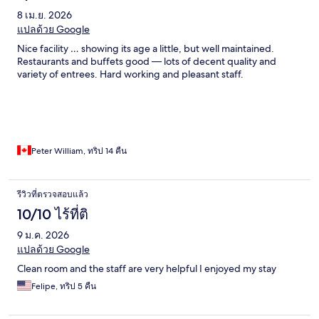
que falta funcionário… falta gestão
8 เม.ย. 2026
แปลด้วย Google
Nice facility … showing its age a little, but well maintained.
Restaurants and buffets good — lots of decent quality and
variety of entrees. Hard working and pleasant staff.
Peter William, ทริป 14 คืน
รีวิวที่ตรวจสอบแล้ว
10/10 ไร้ที่ติ
9 ม.ค. 2026
แปลด้วย Google
Clean room and the staff are very helpful I enjoyed my stay
Felipe, ทริป 5 คืน