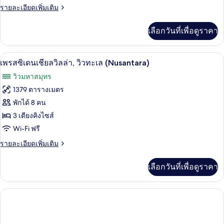
Front
ตัว,
ราย
รายละเอียดเพิ่มเติม
ห้อง
วิว
Junior
ละเอียด
สวน
นอน,
เพิ่ม
Suite)
เลือกวันที่เพื่อดูราคา
(Ocean
เติม
สระ
Front
เกี่ยว
Junior
กับ
ว่าย
เพรสซิเดนเชียลวิลล่า, วิวทะเล (Nusantar
เปิด
Suite)
17
ห้อง
เพรสซิเดนเชียลวิลล่า, วิวทะเล (Nusantara)
น้ำ
สวี
ภาพถ่าย
วิวมหาสมุทร
ท,
ส่วน
ทั้งหมด
1
1379 ตารางเมตร
ตัว,
ห้อง
ของ
พักได้ 8 คน
นอน,
วิว
สระ
เพรส
3 เตียงคิงไซส์
ว่าย
ทะเล
Wi-Fi ฟรี
ซิ
น้ำ
(Ocean
ส่วน
ราย
รายละเอียดเพิ่มเติม
เดน
Front
ตัว,
ละเอียด
เชีย
วิว
เพิ่ม
Prestige
เลือกวันที่เพื่อดูราคา
ทะเล
เติม
Suite)
ล
(Ocean
เกี่ยว
Front
วิลล่า,
กับ
Prestige
เพรส
วิว
Suite)
ซิ
เดน
ทะเล
เชีย