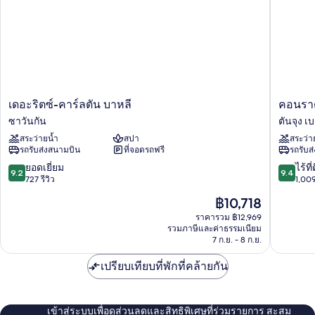
เดอะ
คอน
เดอะริตซ์-คาร์ลตัน บาหลี
คอนราด
ริตซ์-
ราด
ซาวันกัน
ตันจุง เ
คาร์ล
บาหลี
สระว่ายน้ำ
สปา
สระว่า
ตัน
ตัน
รถรับส่งสนามบิน
ที่จอดรถฟรี
รถรับส
บาหลี
จุง
ซา
เบอ
9.2
9.4
ยอดเยี่ยม
ไร้ที่
9.2
9.4
วัน
นัว
จาก
จาก
727 รีวิว
1,009
กัน
10,
10,
ราคา
฿10,718
ยอด
ไร้
ปัจจุบัน
เยี่ยม,
ที่
ราคารวม ฿12,969
คือ
รวมภาษีและค่าธรรมเนียม
727
ติ,
฿10,718
7 ก.ย. - 8 ก.ย.
รีวิว
1,009
รีวิว
เปรียบเทียบที่พักที่คล้ายกัน
เข้าสู่ระบบเพื่อดูส่วนลดและสิทธิพิเศษที่ร่วมรายการ สะสม