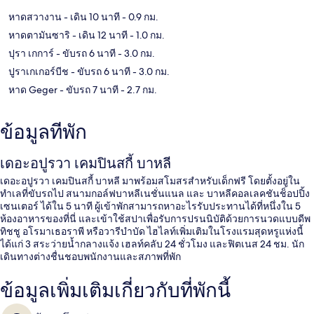
หาดสวางาน
- เดิน 10 นาที
- 0.9 กม.
หาดตามันซาริ
- เดิน 12 นาที
- 1.0 กม.
ปุรา เกการ์
- ขับรถ 6 นาที
- 3.0 กม.
ปูราเกเกอร์บีช
- ขับรถ 6 นาที
- 3.0 กม.
หาด Geger
- ขับรถ 7 นาที
- 2.7 กม.
ข้อมูลที่พัก
เดอะอปูรวา เคมปินสกี้ บาหลี
เดอะอปูรวา เคมปินสกี้ บาหลี มาพร้อมสโมสรสำหรับเด็กฟรี โดยตั้งอยู่ใน
ทำเลที่ขับรถไป สนามกอล์ฟบาหลีเนชั่นแนล และ บาหลีคอลเลคชันช็อปปิ้ง
เซนเตอร์ ได้ใน 5 นาที ผู้เข้าพักสามารถหาอะไรรับประทานได้ที่หนึ่งใน 5
ห้องอาหารของที่นี่ และเข้าใช้สปาเพื่อรับการปรนนิบัติด้วยการนวดแบบดีพ
ทิชชู อโรมาเธอราพี หรือวารีบำบัด ไฮไลท์เพิ่มเติมในโรงแรมสุดหรูแห่งนี้
ได้แก่ 3 สระว่ายน้ำกลางแจ้ง เฮลท์คลับ 24 ชั่วโมง และฟิตเนส 24 ชม. นัก
เดินทางต่างชื่นชอบพนักงานและสภาพที่พัก
ข้อมูลเพิ่มเติมเกี่ยวกับที่พักนี้