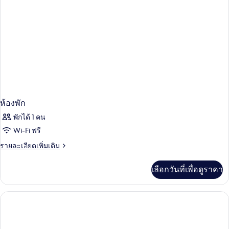
(Nusantara)
ล
วิลล่า,
วิว
ทะเล
(Nusantara)
ห้องพัก
พักได้ 1 คน
Wi-Fi ฟรี
ราย
รายละเอียดเพิ่มเติม
ละเอียด
เพิ่ม
เลือกวันที่เพื่อดูราคา
เติม
เกี่ยว
กับ
ห้อง
พัก