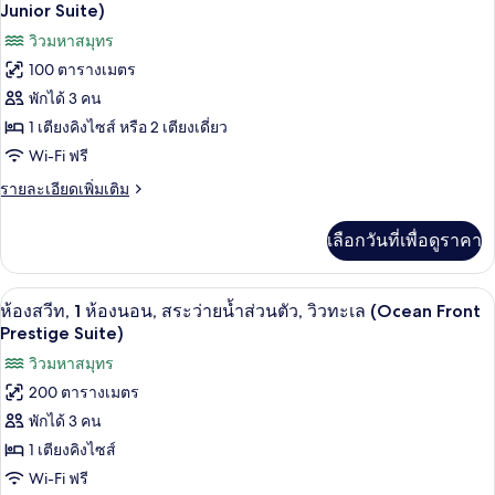
สวี
Suite)
ภาพถ่าย
Junior Suite)
ท,
น้ำ
ทั้งหมด
วิวมหาสมุทร
1
ส่วน
ห้อง
100 ตารางเมตร
ของ
นอน,
ตัว,
พักได้ 3 คน
สระ
ห้อง
ว่าย
วิว
1 เตียงคิงไซส์ หรือ 2 เตียงเดี่ยว
สวีท,
น้ำ
Wi-Fi ฟรี
สวน
ส่วน
1
ตัว,
(Apurva
ราย
รายละเอียดเพิ่มเติม
ห้อง
วิว
ละเอียด
Prestige
สวน
นอน,
เพิ่ม
Suite)
เลือกวันที่เพื่อดูราคา
(Apurva
เติม
สระ
Prestige
เกี่ยว
Suite)
กับ
ว่าย
ห้องสวีท, 1 ห้องนอน, สระว่ายน้ำส่วนตัว, 
เปิด
6
ห้อง
ห้องสวีท, 1 ห้องนอน, สระว่ายน้ำส่วนตัว, วิวทะเล (Ocean Front
น้ำ
สวี
ภาพถ่าย
Prestige Suite)
ท,
ส่วน
ทั้งหมด
วิวมหาสมุทร
1
ตัว,
ห้อง
200 ตารางเมตร
ของ
นอน,
วิว
พักได้ 3 คน
สระ
ห้อง
ว่าย
1 เตียงคิงไซส์
สวน
สวีท,
น้ำ
Wi-Fi ฟรี
(Ocean
ส่วน
1