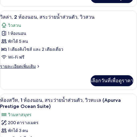
สระ
(Junior
เกี่ยว
ว่าย
Suite)
กับ
บริเวณภายนอก
เปิด
6
วิลล่า,
วิลล่า, 2 ห้องนอน, สระว่ายน้ำส่วนตัว, วิวสวน
น้ำ
3
ภาพถ่าย
วิวสวน
ส่วน
ห้อง
ทั้งหมด
นอน,
1 ห้องนอน
ตัว,
สระ
ของ
พักได้ 5 คน
ว่าย
วิว
น้ำ
วิลล่า,
1 เตียงคิงไซส์ และ 2 เตียงเดี่ยว
สวน
ส่วน
2
Wi-Fi ฟรี
ตัว,
ห้อง
วิว
ราย
รายละเอียดเพิ่มเติม
สวน
ละเอียด
นอน,
เพิ่ม
เลือกวันที่เพื่อดูราคา
เติม
สระ
เกี่ยว
ว่าย
กับ
ห้องสวีท, 1 ห้องนอน, สระว่ายน้ำส่วนตัว,
เปิด
8
วิลล่า,
ห้องสวีท, 1 ห้องนอน, สระว่ายน้ำส่วนตัว, วิวทะเล (Apurva
น้ำ
2
ภาพถ่าย
Prestige Ocean Suite)
ส่วน
ห้อง
ทั้งหมด
วิวมหาสมุทร
นอน,
ตัว,
สระ
200 ตารางเมตร
ของ
ว่าย
วิว
พักได้ 3 คน
น้ำ
ห้อง
สวน