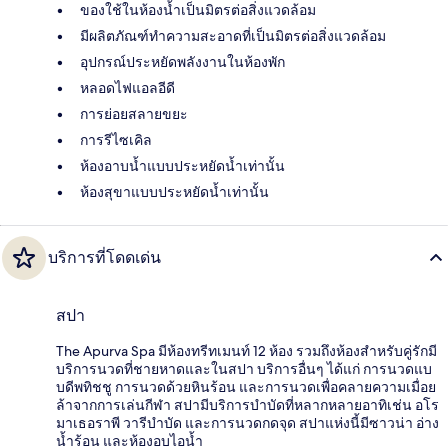
ของใช้ในห้องน้ำเป็นมิตรต่อสิ่งแวดล้อม
มีผลิตภัณฑ์ทำความสะอาดที่เป็นมิตรต่อสิ่งแวดล้อม
อุปกรณ์ประหยัดพลังงานในห้องพัก
หลอดไฟแอลอีดี
การย่อยสลายขยะ
การรีไซเคิล
ห้องอาบน้ำแบบประหยัดน้ำเท่านั้น
ห้องสุขาแบบประหยัดน้ำเท่านั้น
บริการที่โดดเด่น
สปา
The Apurva Spa มีห้องทรีทเมนท์ 12 ห้อง รวมถึงห้องสำหรับคู่รักมี
บริการนวดที่ชายหาดและในสปา บริการอื่นๆ ได้แก่ การนวดแบ
บดีพทิชชู การนวดด้วยหินร้อน และการนวดเพื่อคลายความเมื่อย
ล้าจากการเล่นกีฬา สปามีบริการบำบัดที่หลากหลายอาทิเช่น อโร
มาเธอราพี วารีบำบัด และการนวดกดจุด สปาแห่งนี้มีซาวน่า อ่าง
น้ำร้อน และห้องอบไอน้ำ