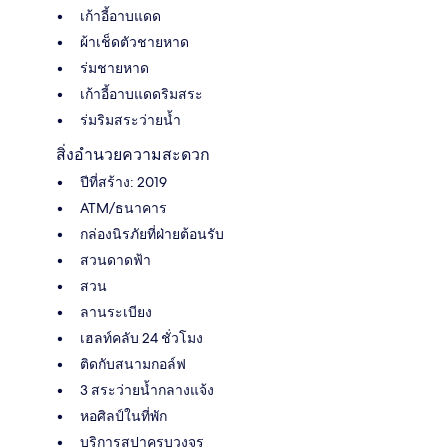
เก้าอี้อาบแดด
ผ้าเช็ดตัวชายหาด
ร่มชายหาด
เก้าอี้อาบแดดริมสระ
ร่มริมสระว่ายน้ำ
สิ่งอำนวยความสะดวก
ปีที่สร้าง: 2019
ATM/ธนาคาร
กล่องนิรภัยที่ฝ่ายต้อนรับ
สวนดาดฟ้า
สวน
ลานระเบียง
เฮลท์คลับ 24 ชั่วโมง
ติดกับสนามกอล์ฟ
3 สระว่ายน้ำกลางแจ้ง
หอศิลป์ในที่พัก
บริการสปาครบวงจร