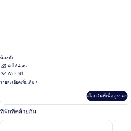
ห้องพัก
พักได้ 4 คน
Wi-Fi ฟรี
ราย
รายละเอียดเพิ่มเติม
ละเอียด
เพิ่ม
เลือกวันที่เพื่อดูราคา
เติม
เกี่ยว
กับ
ที่พักที่คล้ายกัน
ห้อง
พัก
เดอะริตซ์-คาร์ลตัน บาหลี
คอนราด 