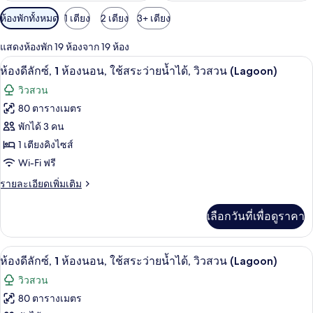
ตัว
ห้องพักทั้งหมด
1 เตียง
2 เตียง
3+ เตียง
กรอง
แสดงห้องพัก 19 ห้องจาก 19 ห้อง
ที่
3 สระว่ายน้ำกลางแจ้ง เปิด 7:00 น. ถึง 1
เปิด
มี
7
ห้องดีลักซ์, 1 ห้องนอน, ใช้สระว่ายน้ำได้, วิวสวน (Lagoon)
ให้
ภาพถ่าย
วิวสวน
สำหรับ
ทั้งหมด
80 ตารางเมตร
ห้อง
ของ
พักได้ 3 คน
พัก
ห้อง
1 เตียงคิงไซส์
Wi-Fi ฟรี
ดี
ราย
รายละเอียดเพิ่มเติม
ลัก
ละเอียด
ซ์,
เพิ่ม
เลือกวันที่เพื่อดูราคา
เติม
1
เกี่ยว
ห้อง
กับ
3 สระว่ายน้ำกลางแจ้ง เปิด 7:00 น. ถึง 1
เปิด
8
ห้อง
ห้องดีลักซ์, 1 ห้องนอน, ใช้สระว่ายน้ำได้, วิวสวน (Lagoon)
นอน,
ดี
ภาพถ่าย
วิวสวน
ใช้
ลัก
ทั้งหมด
ซ์,
80 ตารางเมตร
สระ
1