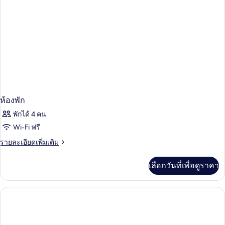
ห้องพัก
พักได้ 4 คน
Wi-Fi ฟรี
ราย
รายละเอียดเพิ่มเติม
ละเอียด
เพิ่ม
เลือกวันที่เพื่อดูราคา
เติม
เกี่ยว
กับ
ห้อง
พัก