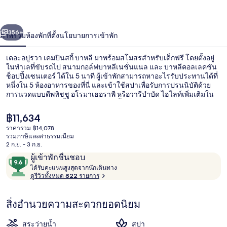
รวา
่อน
ถัดไป
น้า
356+
ภาพรวม
ห้องพัก
ที่ตั้ง
นโยบายการเข้าพัก
เคมปิน
สกี้
เดอะอปูรวา เคมปินสกี้ บาหลี มาพร้อมสโมสรสำหรับเด็กฟรี โดยตั้งอยู่
ในทำเลที่ขับรถไป สนามกอล์ฟบาหลีเนชั่นแนล และ บาหลีคอลเลคชัน
บาหลี
ช็อปปิ้งเซนเตอร์ ได้ใน 5 นาที ผู้เข้าพักสามารถหาอะไรรับประทานได้ที่
หนึ่งใน 5 ห้องอาหารของที่นี่ และเข้าใช้สปาเพื่อรับการปรนนิบัติด้วย
การนวดแบบดีพทิชชู อโรมาเธอราพี หรือวารีบำบัด ไฮไลท์เพิ่มเติมใน
โรงแรมสุดหรูแห่งนี้ ได้แก่ 3 สระว่ายน้ำกลางแจ้ง เฮลท์คลับ 24 ชั่วโมง
และฟิตเนส 24 ชม. นักเดินทางต่างชื่นชอบพนักงานและสภาพที่พัก
ราคา
฿11,634
ปัจจุบัน
ราคารวม ฿14,078
฿11,634
รวมภาษีและค่าธรรมเนียม
สิ่งอำนวยความสะดวกในที่พัก
2 ก.ย. - 3 ก.ย.
รีวิว
9.6
ผู้เข้าพักชื่นชอบ
ไ
จาก
ได้รับคะแนนสูงสุดจากนักเดินทาง
ด้
ดูรีวิวทั้งหมด 822 รายการ
10,
รั
ผู้
บ
สิ่งอำนวยความสะดวกยอดนิยม
ค
เข้า
ะ
พัก
แ
สระว่ายน้ำ
สปา