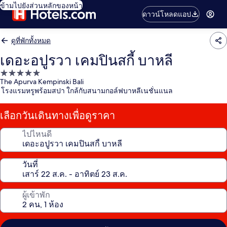
ข้ามไปยังส่วนหลักของหน้า
ดาวน์โหลดแอป
ดูที่พักทั้งหมด
เดอะอปูรวา เคมปินสกี้ บาหลี
ที่พัก
The Apurva Kempinski Bali
5.0
โรงแรมหรูพร้อมสปา ใกล้กับสนามกอล์ฟบาหลีเนชั่นแนล
ดาว
เลือกวันเดินทางเพื่อดูราคา
ไปไหนดี
วันที่
ผู้เข้าพัก