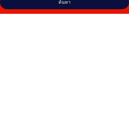
ค้นหา
คลัง
ภาพ
เดอะ
อ
ปู