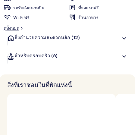
ชื่น
น
น
รถรับส่งสนามบิน
ที่จอดรถฟรี
ชอบ
สู
Wi-Fi ฟรี
ร้านอาหาร
ง
สุ
ดูทั้งหมด
ด
จ
สิ่งอำนวยความสะดวกหลัก
(12)
า
ก
นั
สำหรับครอบครัว
(6)
ก
เ
ดิ
น
ท
า
สิ่งที่เราชอบในที่พักแห่งนี้
ง