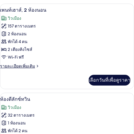
กับ
เครื่องนอนระดับพรีเมียม, มินิบาร์, ตู้นิ
เปิด
7
Sapphire
เพนท์เฮาส์, 2 ห้องนอน
Suite
ภาพถ่าย
วิวเมือง
ทั้งหมด
157 ตารางเมตร
ของ
2 ห้องนอน
เพ
พักได้ 4 คน
2 เตียงคิงไซส์
นท์
Wi-Fi ฟรี
เฮา
ราย
รายละเอียดเพิ่มเติม
ส์,
ละเอียด
2
เพิ่ม
เลือกวันที่เพื่อดูราคา
เติม
ห้อง
เกี่ยว
นอน
กับ
ห้องดีลักซ์ทวิน | เครื่องนอนระดับพรีเมีย
เปิด
6
เพ
ห้องดีลักซ์ทวิน
นท์
ภาพถ่าย
วิวเมือง
เฮา
ทั้งหมด
ส์,
32 ตารางเมตร
2
ของ
1 ห้องนอน
ห้อง
นอน
ห้อง
พักได้ 2 คน