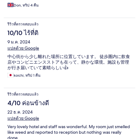
Don, ทริป 4 คืน
รีวิวที่ตรวจสอบแล้ว
10/10 ไร้ที่ติ
9 ม.ค. 2024
แปลด้วย Google
中心街から少し離れた場所に位置しています。 徒歩圏内に飲食
店やコンビニエンスストアも在って、静かな環境。施設も管理
が行き届いていて素晴らしい👍
koichi, ทริป 1 คืน
รีวิวที่ตรวจสอบแล้ว
4/10 ค่อนข้างดี
22 ธ.ค. 2024
แปลด้วย Google
Very lovely hotel and staff was wonderful. My room just smelled
like weed and reported to reception but nothing was really
done.