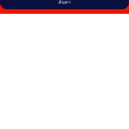
ค้นหา
คลัง
ภาพ
โรงแรม
เดอ
ปริ้