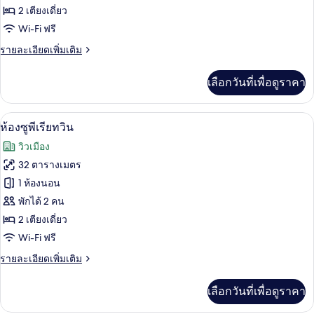
2 เตียงเดี่ยว
ดี
Wi-Fi ฟรี
ลัก
ราย
รายละเอียดเพิ่มเติม
ซ์
ละเอียด
ทวิน
เพิ่ม
เลือกวันที่เพื่อดูราคา
เติม
เกี่ยว
กับ
ห้องซูพีเรียทวิน | เครื่องนอนระดับพรีเมี
เปิด
7
ห้อง
ห้องซูพีเรียทวิน
ดี
ภาพถ่าย
วิวเมือง
ลัก
ทั้งหมด
ซ์
32 ตารางเมตร
ทวิ
ของ
1 ห้องนอน
น
ห้อง
พักได้ 2 คน
2 เตียงเดี่ยว
ซู
Wi-Fi ฟรี
พี
ราย
รายละเอียดเพิ่มเติม
เรีย
ละเอียด
ทวิน
เพิ่ม
เลือกวันที่เพื่อดูราคา
เติม
เกี่ยว