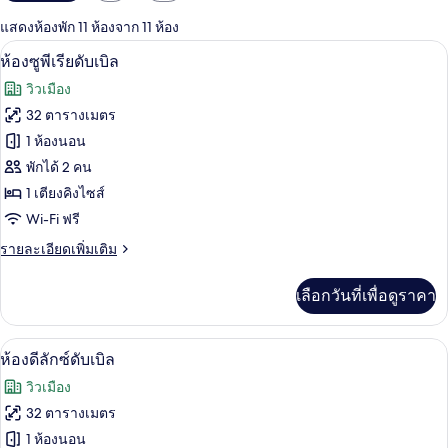
กรอง
แสดงห้องพัก 11 ห้องจาก 11 ห้อง
ที่
ห้องซูพีเรียดับเบิล | เครื่องนอนระดับพรีเ
เปิด
มี
7
ห้องซูพีเรียดับเบิล
ให้
ภาพถ่าย
วิวเมือง
สำหรับ
ทั้งหมด
32 ตารางเมตร
ห้อง
ของ
1 ห้องนอน
พัก
ห้อง
พักได้ 2 คน
1 เตียงคิงไซส์
ซู
Wi-Fi ฟรี
พี
ราย
รายละเอียดเพิ่มเติม
เรียดั
ละเอียด
บเบิล
เพิ่ม
เลือกวันที่เพื่อดูราคา
เติม
เกี่ยว
กับ
ห้องดีลักซ์ดับเบิล | เครื่องนอนระดับพรีเม
เปิด
11
ห้อง
ห้องดีลักซ์ดับเบิล
ซู
ภาพถ่าย
วิวเมือง
พี
ทั้งหมด
เรียดั
32 ตารางเมตร
บเบิล
ของ
1 ห้องนอน