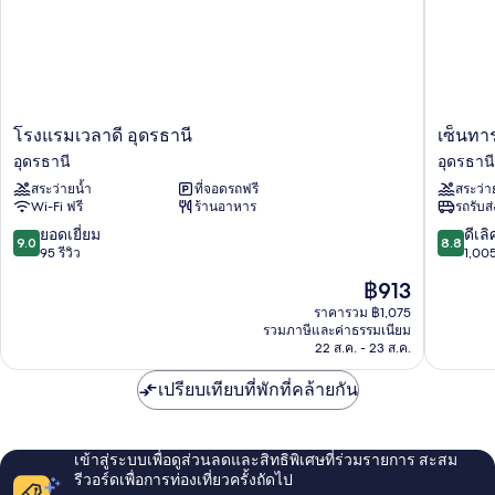
โรงแรม
เซ็น
โรงแรมเวลาดี อุดรธานี
เซ็นทา
เวลา
ทารา
อุดรธานี
อุดรธานี
ดี
อุดร
สระว่ายน้ำ
ที่จอดรถฟรี
สระว่า
อุดรธานี
อุดรธานี
Wi-Fi ฟรี
ร้านอาหาร
รถรับส
อุดรธานี
9.0
8.8
ยอดเยี่ยม
ดีเลิ
9.0
8.8
จาก
จาก
95 รีวิว
1,005
10,
10,
ราคา
฿913
ยอด
ดี
ปัจจุบัน
เยี่ยม,
เลิศ,
ราคารวม ฿1,075
คือ
รวมภาษีและค่าธรรมเนียม
95
1,005
฿913
22 ส.ค. - 23 ส.ค.
รีวิว
รีวิว
เปรียบเทียบที่พักที่คล้ายกัน
เข้าสู่ระบบเพื่อดูส่วนลดและสิทธิพิเศษที่ร่วมรายการ สะสม
รีวอร์ดเพื่อการท่องเที่ยวครั้งถัดไป