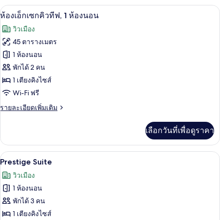
กับ
เครื่องนอนระดับพรีเมียม, มินิบาร์, ตู้นิ
เปิด
8
ห้อง
ห้องเอ็กเซกคิวทีฟ, 1 ห้องนอน
ซู
ภาพถ่าย
วิวเมือง
พี
ทั้งหมด
เรีย
45 ตารางเมตร
ทวิ
ของ
1 ห้องนอน
น
ห้อง
พักได้ 2 คน
1 เตียงคิงไซส์
เอ็ก
Wi-Fi ฟรี
เซก
ราย
รายละเอียดเพิ่มเติม
คิว
ละเอียด
ทีฟ,
เพิ่ม
เลือกวันที่เพื่อดูราคา
เติม
1
เกี่ยว
ห้อง
กับ
วิวจากห้องพัก
เปิด
8
ห้อง
Prestige Suite
นอน
เอ็ก
ภาพถ่าย
วิวเมือง
เซก
ทั้งหมด
คิว
1 ห้องนอน
ทีฟ,
ของ
พักได้ 3 คน
1
Prestige
ห้อง
1 เตียงคิงไซส์