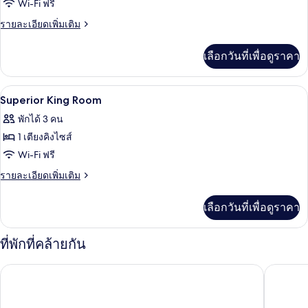
ของ
Wi-Fi ฟรี
Superior
ราย
รายละเอียดเพิ่มเติม
Twin
ละเอียด
เพิ่ม
Room
เลือกวันที่เพื่อดูราคา
เติม
เกี่ยว
กับ
เครื่องนอนระดับพรีเมียม, มินิบาร์, ตู้นิ
เปิด
22
Superior
Superior King Room
Twin
ภาพถ่าย
พักได้ 3 คน
Room
ทั้งหมด
1 เตียงคิงไซส์
ของ
Wi-Fi ฟรี
Superior
ราย
รายละเอียดเพิ่มเติม
King
ละเอียด
เพิ่ม
Room
เลือกวันที่เพื่อดูราคา
เติม
เกี่ยว
กับ
ที่พักที่คล้ายกัน
Superior
King
โรงแรมเวลาดี อุดรธานี
เซ็นทารา
Room