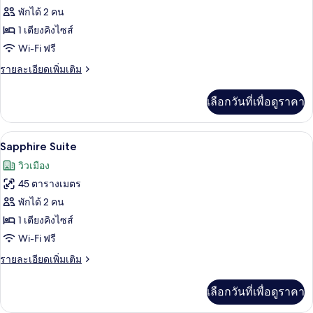
ห้อง
พักได้ 2 คน
1 เตียงคิงไซส์
ดี
Wi-Fi ฟรี
ลัก
ราย
รายละเอียดเพิ่มเติม
ซ์
ละเอียด
ดับเบิล
เพิ่ม
เลือกวันที่เพื่อดูราคา
เติม
เกี่ยว
กับ
Sapphire Suite | เครื่องนอนระด
เปิด
12
ห้อง
Sapphire Suite
ดี
ภาพถ่าย
วิวเมือง
ลัก
ทั้งหมด
ซ์
45 ตารางเมตร
ดับเบิล
ของ
พักได้ 2 คน
Sapphire
1 เตียงคิงไซส์
Suite
Wi-Fi ฟรี
ราย
รายละเอียดเพิ่มเติม
ละเอียด
เพิ่ม
เลือกวันที่เพื่อดูราคา
เติม
เกี่ยว