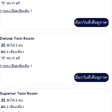
นอน
Suite
Wi-Fi ฟรี
ราย
รายละเอียดเพิ่มเติม
ละเอียด
เพิ่ม
เลือกวันที่เพื่อดูราคา
เติม
เกี่ยว
กับ
เครื่องนอนระดับพรีเมียม, มินิบาร์, ตู้นิ
เปิด
11
Prestige
Deluxe Twin Room
Suite
ภาพถ่าย
พักได้ 2 คน
ทั้งหมด
2 เตียงเดี่ยว
ของ
Wi-Fi ฟรี
Deluxe
ราย
รายละเอียดเพิ่มเติม
Twin
ละเอียด
เพิ่ม
Room
เลือกวันที่เพื่อดูราคา
เติม
เกี่ยว
กับ
เครื่องนอนระดับพรีเมียม, มินิบาร์, ตู้นิ
เปิด
14
Deluxe
Superior Twin Room
Twin
ภาพถ่าย
พักได้ 2 คน
Room
ทั้งหมด
2 เตียงเดี่ยว