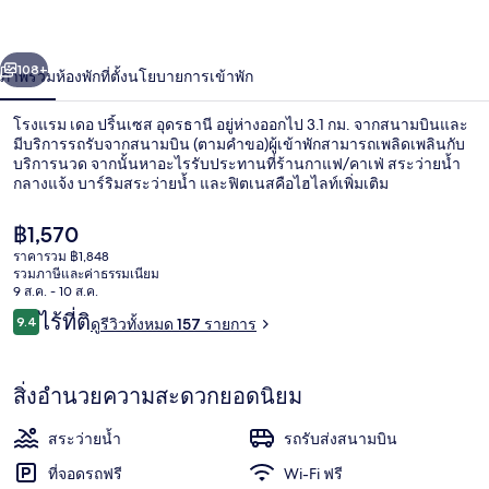
นเซส
่อน
ถัดไป
น้า
108+
ภาพรวม
ห้องพัก
ที่ตั้ง
นโยบายการเข้าพัก
อุดรธานี
โรงแรม เดอ ปริ้นเซส อุดรธานี อยู่ห่างออกไป 3.1 กม. จากสนามบินและ
มีบริการรถรับจากสนามบิน (ตามคำขอ)ผู้เข้าพักสามารถเพลิดเพลินกับ
บริการนวด จากนั้นหาอะไรรับประทานที่ร้านกาแฟ/คาเฟ่ สระว่ายน้ำ
กลางแจ้ง บาร์ริมสระว่ายน้ำ และฟิตเนสคือไฮไลท์เพิ่มเติม
ราคา
฿1,570
ปัจจุบัน
ราคารวม ฿1,848
฿1,570
รวมภาษีและค่าธรรมเนียม
9 ส.ค. - 10 ส.ค.
ล็อบบี้
รีวิว
ไร้ที่ติ
9.4
ดูรีวิวทั้งหมด 157 รายการ
9.4 จาก 10
สิ่งอำนวยความสะดวกยอดนิยม
สระว่ายน้ำ
รถรับส่งสนามบิน
ที่จอดรถฟรี
Wi-Fi ฟรี