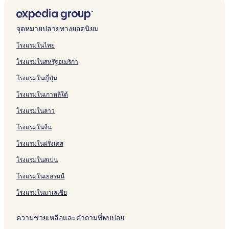
a
i
u
c
t
l
n
e
K
n
+
a
S
k
h
S
บ
รั
ห
สำ
น
า
ฐ
n
g
e
h
a
i
g
s
h
P
K
t
a
u
e
e
L
บ
รั
ห
สำ
น
า
d
h
h
R
i
n
H
o
a
r
h
o
n
a
L
n
e
X
บ
รั
ห
สำ
น
จุดหมายปลายทางยอดนิยม
M
t
o
e
n
R
o
r
o
i
a
r
d
p
i
t
M
1
K
บ
รั
ห
สำ
e
h
t
s
V
e
t
t
L
n
o
n
s
a
t
i
e
0
o
L
บ
รั
ห
โรงแรมในไทย
d
o
e
o
i
s
e
K
a
c
L
V
K
S
t
d
r
K
k
a
L
บ
รั
โรงแรมในสหรัฐอเมริกา
i
u
l
r
e
o
l
h
k
e
a
i
h
t
l
o
i
h
o
h
a
K
บ
t
s
t
w
r
a
a
S
s
k
l
a
a
e
K
d
a
t
O
S
u
O
โรงแรมในญี่ปุ่น
a
e
K
t
t
o
e
s
R
l
o
t
S
h
i
o
e
w
o
a
u
t
o
T
L
a
R
e
a
L
i
h
a
e
l
l
n
l
p
t
โรงแรมในเกาหลีใต้
i
h
a
a
s
e
s
g
a
o
o
o
n
a
K
K
a
a
r
o
K
k
k
c
s
o
e
k
n
r
l
K
k
h
h
y
R
i
โรงแรมในลาว
n
h
u
a
o
r
b
H
e
a
h
a
a
a
e
g
R
o
a
p
r
t
y
o
K
k
a
o
o
K
s
g
โรงแรมในจีน
e
K
P
e
t
K
t
h
o
L
l
h
o
e
โรงแรมในฝรั่งเศส
s
h
a
&
a
e
a
L
a
a
a
r
r
o
a
S
t
l
o
a
k
k
o
t
K
โรงแรมในสเปน
r
o
p
a
L
k
I
R
L
h
t
a
t
a
R
s
e
a
a
โรงแรมในเยอรมนี
h
k
e
a
s
k
o
a
b
s
r
o
L
โรงแรมในมาเลเซีย
n
y
o
a
r
a
i
K
r
C
t
k
ความช่วยเหลือและคำถามที่พบบ่อย
a
t
a
B
t
&
s
e