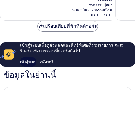
ปัจจุบัน
เยี่ยม,
มาก,
ราคารวม ฿817
คือ
รวมภาษีและค่าธรรมเนียม
46
129
฿688
6 ก.ย. - 7 ก.ย.
รีวิว
รีวิว
เปรียบเทียบที่พักที่คล้ายกัน
เข้าสู่ระบบเพื่อดูส่วนลดและสิทธิพิเศษที่ร่วมรายการ สะสม
รีวอร์ดเพื่อการท่องเที่ยวครั้งถัดไป
เข้าสู่ระบบ
สมัครฟรี
ข้อมูลในย่านนี้