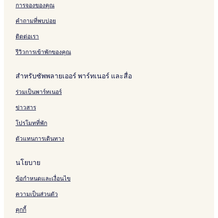
การจองของคุณ
a
S
a
a
t
p
c
คำถามที่พบบ่อย
h
a
h
a
R
ติดต่อเรา
n
e
i
s
รีวิวการเข้าพักของคุณ
o
r
สำหรับซัพพลายเออร์ พาร์ทเนอร์ และสื่อ
t
ร่วมเป็นพาร์ทเนอร์
ข่าวสาร
โปรโมทที่พัก
ตัวแทนการเดินทาง
นโยบาย
ข้อกำหนดและเงื่อนไข
ความเป็นส่วนตัว
คุกกี้