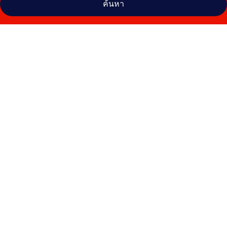
ค้นหา
คลัง
ภาพ
สุขสม
ปอง
รีสอร์ท