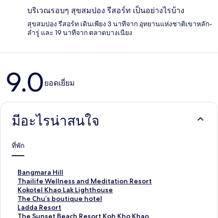
บริเวณรอบๆ สุขสมปอง รีสอร์ท เป็นอย่างไรบ้าง
สุขสมปอง รีสอร์ท เดินเพียง 3 นาทีจาก อุทยานแห่งชาติเขาหลัก-
ลำรู่ และ 19 นาทีจาก ตลาดบางเนียง
9.0
รีวิว
ยอดเยี่ยม
มีอะไรน่าสนใจ
ที่พัก
ลิ
Bangmara Hill
ง
ลิ
Thailife Wellness and Meditation Resort
ก์
ง
ลิ
Kokotel Khao Lak Lighthouse
ม
ก์
ง
ลิ
The Chu’s boutique hotel
า
ม
ก์
ง
ลิ
Ladda Resort
ต
า
ม
ก์
ง
ลิ
The Sunset Beach Resort Koh Kho Khao