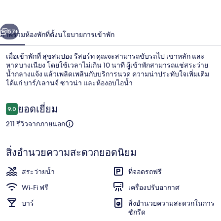
่อน
ถัดไป
น้า
57+
ภาพรวม
ห้องพัก
ที่ตั้ง
นโยบายการเข้าพัก
เมื่อเข้าพักที่ สุขสมปอง รีสอร์ท คุณจะสามารถขับรถไป เขาหลัก และ
หาดบางเนียง โดยใช้เวลาไม่เกิน 10 นาที ผู้เข้าพักสามารถแช่สระว่าย
น้ำกลางแจ้ง แล้วเพลิดเพลินกับบริการนวด ความน่าประทับใจเพิ่มเติม
ได้แก่ บาร์/เลานจ์ ซาวน่า และห้องอบไอน้ำ
รีวิว
ยอดเยี่ยม
9.0
9.0 จาก 10
211 รีวิวจากภายนอก
สระว่ายน้ำกลางแจ้ง
สิ่งอำนวยความสะดวกยอดนิยม
สระว่ายน้ำ
ที่จอดรถฟรี
Wi-Fi ฟรี
เครื่องปรับอากาศ
บาร์
สิ่งอำนวยความสะดวกในการ
ซักรีด