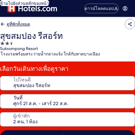
ข้ามไปยังส่วนหลักของหน้า
ดาวน์โหลดแอป
ดูที่พักทั้งหมด
สุขสมปอง รีสอร์ท
ที่พัก
Suksompong Resort
2.5
โรงแรมพร้อมสระว่ายน้ำกลางแจ้ง ใกล้กับหาดบางเนียง
ดาว
เลือกวันเดินทางเพื่อดูราคา
ไปไหนดี
วันที่
ผู้เข้าพัก