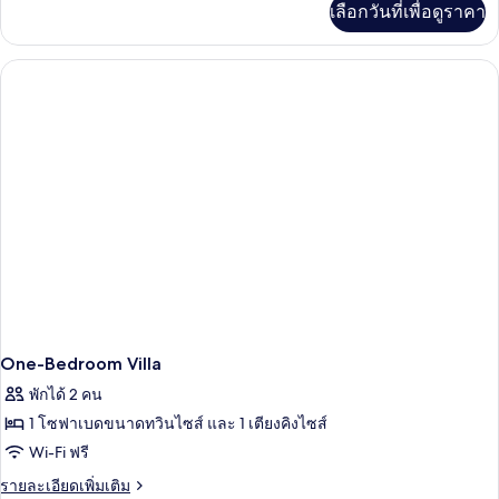
Or
เลือกวันที่เพื่อดูราคา
เติม
Twin
เกี่ยว
Room
กับ
Deluxe
With
Double
Garden
Or
View
Twin
Room
With
Garden
View
One-Bedroom Villa
พักได้ 2 คน
1 โซฟาเบดขนาดทวินไซส์ และ 1 เตียงคิงไซส์
Wi-Fi ฟรี
ราย
รายละเอียดเพิ่มเติม