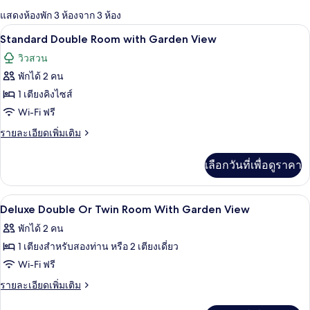
กรอง
แสดงห้องพัก 3 ห้องจาก 3 ห้อง
ที่
Standard Double Room with Garden View
เปิด
มี
8
Standard Double Room with Garden View
ให้
ภาพถ่าย
วิวสวน
สำหรับ
ทั้งหมด
พักได้ 2 คน
ห้อง
ของ
1 เตียงคิงไซส์
พัก
Standard
Wi-Fi ฟรี
Double
ราย
รายละเอียดเพิ่มเติม
Room
ละเอียด
เพิ่ม
with
เลือกวันที่เพื่อดูราคา
เติม
Garden
เกี่ยว
View
กับ
โต๊ะทำงาน, ห้องเก็บเสียง, Wi-Fi ฟรี
เปิด
3
Standard
Deluxe Double Or Twin Room With Garden View
Double
ภาพถ่าย
พักได้ 2 คน
Room
ทั้งหมด
with
1 เตียงสำหรับสองท่าน หรือ 2 เตียงเดี่ยว
Garden
ของ
Wi-Fi ฟรี
View
Deluxe
ราย
รายละเอียดเพิ่มเติม
Double
ละเอียด
เพิ่ม