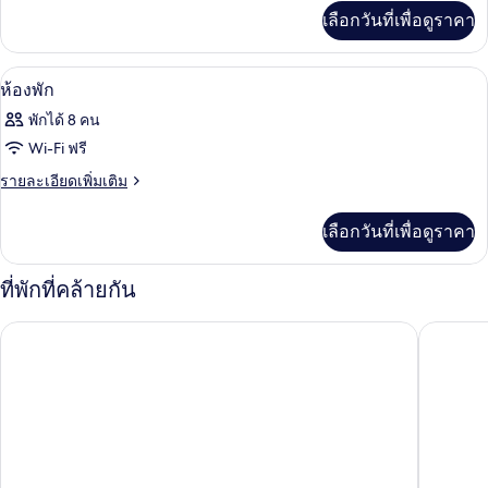
เพิ่ม
เลือกวันที่เพื่อดูราคา
เติม
ครอบครัว
เกี่ยว
กับ
Wi-Fi ฟรี
เปิด
9
บังกะโล
ห้องพัก
สำหรับ
ภาพถ่าย
พักได้ 8 คน
ครอบครัว
ทั้งหมด
Wi-Fi ฟรี
ของ
ราย
รายละเอียดเพิ่มเติม
ละเอียด
ห้อง
เพิ่ม
เลือกวันที่เพื่อดูราคา
พัก
เติม
เกี่ยว
กับ
ที่พักที่คล้ายกัน
ห้อง
พัก
โรงแรมบุษราคัม เพลส
โรงแรมพล