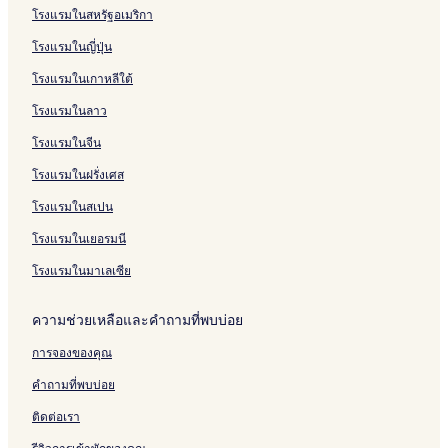
โรงแรมในสหรัฐอเมริกา
l
e
e
r
n
o
o
p
r
a
c
a
d
a
a
B
บ
l
l
z
t
a
L
r
e
i
b
o
C
D
o
l
l
B
โรงแรมในญี่ปุ่น
a
&
e
R
a
t
z
n
u
R
h
u
K
d
u
a
s
R
R
e
o
B
R
r
e
a
n
h
i
e
a
โรงแรมในเกาหลีใต้
e
e
s
e
e
i
s
C
e
u
v
s
n
s
s
o
a
s
G
o
h
s
n
e
R
P
โรงแรมในลาว
t
o
r
c
o
a
r
a
C
R
s
i
u
a
r
t
h
r
r
t
C
h
e
B
v
n
โรงแรมในจีน
u
t
R
t
d
h
a
s
e
e
S
โรงแรมในฝรั่งเศส
r
e
e
a
o
o
a
r
o
a
s
n
o
l
r
c
R
o
โรงแรมในสเปน
n
o
H
l
a
t
h
e
k
t
r
o
a
o
R
s
โรงแรมในเยอรมนี
t
t
o
B
e
o
H
e
B
e
s
r
โรงแรมในมาเลเซีย
o
l
e
a
o
t
t
a
c
r
C
ความช่วยเหลือและคำถามที่พบบ่อย
e
c
h
t
h
l
h
R
a
การจองของคุณ
R
e
n
e
s
t
คำถามที่พบบ่อย
s
o
h
o
r
a
ติดต่อเรา
r
t
b