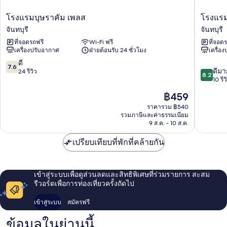
โรงแรม
โรงแรม
โรงแรมบุษราคัม เพลส
โรงแรม
บุษราคัม
พลอย
จันทบุรี
จันทบุรี
เพลส
บุ
ที่จอดรถฟรี
Wi-Fi ฟรี
ที่จอด
จันทบุรี
รี
เครื่องปรับอากาศ
ฝ่ายต้อนรับ 24 ชั่วโมง
เครื่อ
บูธี
ค
7.6
ดี
7.6
8.2
จันทบุรี
ดีมา
จาก
24 รีวิว
8.2
จาก
10 รีว
10,
10,
ดี,
ราคา
฿459
ดี
24
ปัจจุบัน
มาก,
ราคารวม ฿540
รีวิว
คือ
รวมภาษีและค่าธรรมเนียม
10
฿459
9 ส.ค. - 10 ส.ค.
รีวิว
เปรียบเทียบที่พักที่คล้ายกัน
เข้าสู่ระบบเพื่อดูส่วนลดและสิทธิพิเศษที่ร่วมรายการ สะสม
รีวอร์ดเพื่อการท่องเที่ยวครั้งถัดไป
เข้าสู่ระบบ
สมัครฟรี
ข้อมูลในย่านนี้