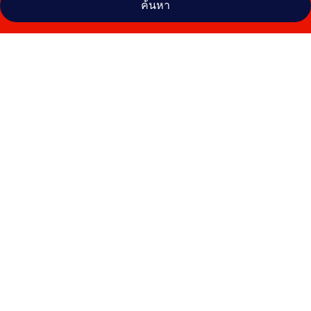
ค้นหา
คลัง
ภาพ
ขวัญใจ
รีสอร์ท