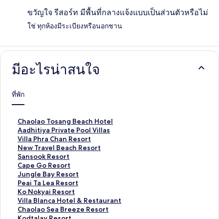
ขวัญใจ รีสอร์ท มีพื้นที่กลางแจ้งแบบเป็นส่วนตัวหรือไม่
ใช่ ทุกห้องมีระเบียงหรือนอกชาน
มีอะไรน่าสนใจ
ที่พัก
ลิ
Chaolao Tosang Beach Hotel
ง
ลิ
Aadhitiya Private Pool Villas
ก์
ง
ลิ
Villa Phra Chan Resort
ม
ก์
ง
ลิ
New Travel Beach Resort
า
ม
ก์
ง
ลิ
Sansook Resort
ต
า
ม
ก์
ง
ลิ
Cape Go Resort
ร
ต
า
ม
ก์
ง
ลิ
Jungle Bay Resort
ฐ
ร
ต
า
ม
ก์
ง
ลิ
Peai Ta Lea Resort
า
ฐ
ร
ต
า
ม
ก์
ง
ลิ
Ko Nokyai Resort
น
า
ฐ
ร
ต
า
ม
ก์
ง
ลิ
Villa Blanca Hotel & Restaurant
สำ
น
า
ฐ
ร
ต
า
ม
ก์
ง
ลิ
Chaolao Sea Breeze Resort
ห
สำ
น
า
ฐ
ร
ต
า
ม
ก์
ง
ลิ
Kodtalay Resort