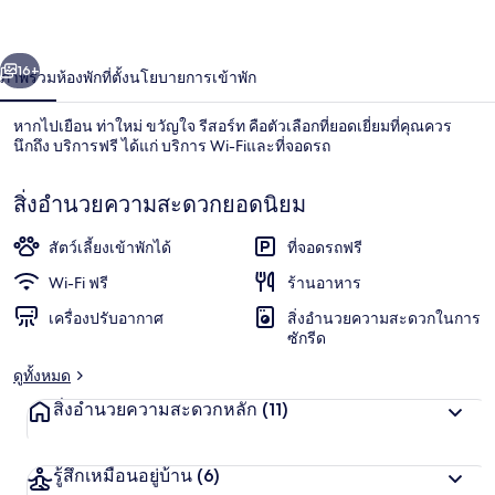
่อน
ถัดไป
น้า
16+
ภาพรวม
ห้องพัก
ที่ตั้ง
นโยบายการเข้าพัก
หากไปเยือน ท่าใหม่ ขวัญใจ รีสอร์ท คือตัวเลือกที่ยอดเยี่ยมที่คุณควร
นึกถึง บริการฟรี ได้แก่ บริการ Wi-Fiและที่จอดรถ
สิ่งอำนวยความสะดวกยอดนิยม
สัตว์เลี้ยงเข้าพักได้
ที่จอดรถฟรี
Wi-Fi ฟรี
ร้านอาหาร
บริเวณภายนอก
เครื่องปรับอากาศ
สิ่งอำนวยความสะดวกในการ
ซักรีด
ดูทั้งหมด
สิ่งอำนวยความสะดวกหลัก
(11)
รู้สึกเหมือนอยู่บ้าน
(6)