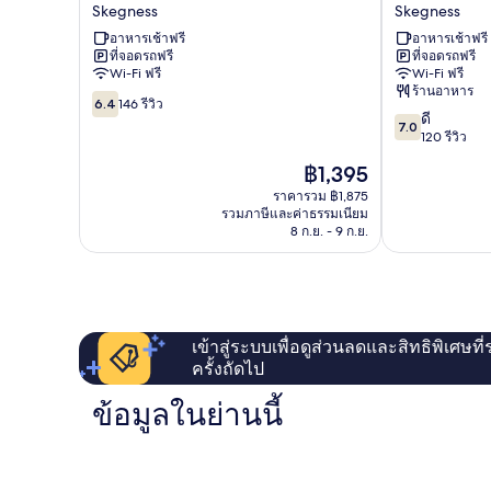
OYO
เกก
Skegness
Skegness
Ivy
เนส
อาหารเช้าฟรี
อาหารเช้าฟรี
Skegness
เดอะ
ที่จอดรถฟรี
ที่จอดรถฟรี
รอยัล
Wi-Fi ฟรี
Wi-Fi ฟรี
โรงแรม
ร้านอาหาร
6.4
Skegness
6.4
146 รีวิว
7.0
ดี
จาก
7.0
จาก
120 รีวิว
10,
10,
146
ราคา
฿1,395
ดี,
รีวิว
ปัจจุบัน
120
ราคารวม ฿1,875
คือ
รวมภาษีและค่าธรรมเนียม
รีวิว
฿1,395
8 ก.ย. - 9 ก.ย.
เข้าสู่ระบบเพื่อดูส่วนลดและสิทธิพิเศษที
ครั้งถัดไป
ข้อมูลในย่านนี้