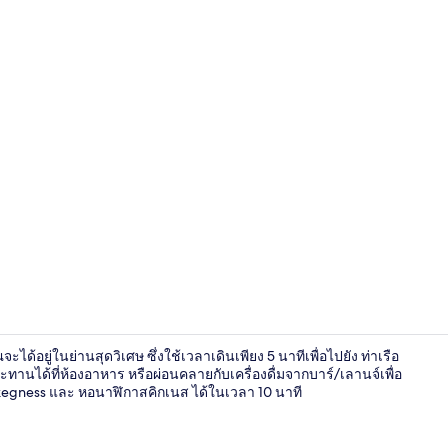
ทีวีจอแอลอีดี 
ได้อยู่ในย่านสุดวิเศษ ซึ่งใช้เวลาเดินเพียง 5 นาทีเพื่อไปยัง ท่าเรือ
ด้ที่ห้องอาหาร หรือผ่อนคลายกับเครื่องดื่มจากบาร์/เลานจ์เพื่อ
kegness และ หอนาฬิกาสคิกเนส ได้ในเวลา 10 นาที
ร้านอาหาร