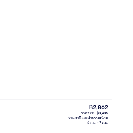
26 นิ้ว พร้อมช่องดิจิตอล, ทีวี
ร้านอาหาร
ราคา
฿2,862
ปัจจุบัน
ราคารวม ฿3,435
฿2,862
รวมภาษีและค่าธรรมเนียม
Wi-Fi ฟรี, ผ้าปูที่นอน
6 ก.ย. - 7 ก.ย.