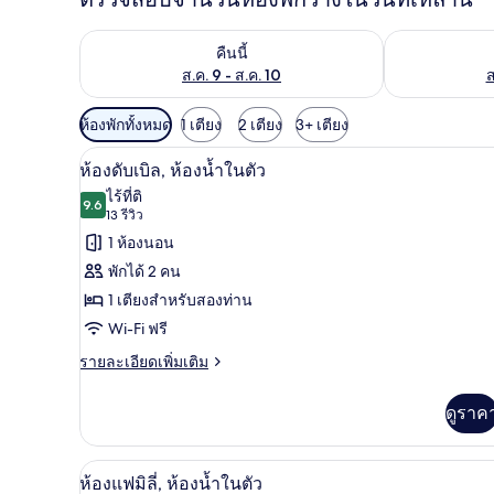
ตรวจสอบจำนวนห้องพักว่างในคืนนี้ ส.ค. 9 - ส.ค. 10
ตรวจสอบจำนวนห้
คืนนี้
ส.ค. 9 - ส.ค. 10
ส
ตัว
ห้องพักทั้งหมด
1 เตียง
2 เตียง
3+ เตียง
กรอง
ห้องดับเบิล, ห้องน้ำในตัว | Wi-Fi 
เปิด
9
ห้องดับเบิล, ห้องน้ำในตัว
ที่
ภาพถ่าย
ไร้ที่ติ
มี
9.6
9.6 จาก 10
(13
13 รีวิว
ทั้งหมด
ให้
รีวิว)
1 ห้องนอน
ของ
สำหรับ
พักได้ 2 คน
ห้อง
ห้อง
1 เตียงสำหรับสองท่าน
พัก
ดับเบิล,
Wi-Fi ฟรี
ห้องน้ำ
ราย
รายละเอียดเพิ่มเติม
ละเอียด
ใน
เพิ่ม
ดูราค
ตัว
เติม
เกี่ยว
กับ
ห้องแฟมิลี่, ห้องน้ำในตัว | Wi-Fi 
เปิด
6
ห้อง
ห้องแฟมิลี่, ห้องน้ำในตัว