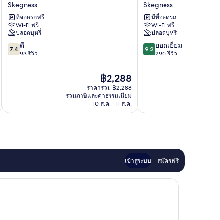
พลี
เวน
Skegness
Skegness
สเตย์
Skegness
ที่จอดรถฟรี
มีที่จอดรถ
ลินคอล์น
Wi-Fi ฟรี
Wi-Fi ฟรี
โร้ด
ปลอดบุหรี่
ปลอดบุหรี่
Skegness
7.4
9.2
ดี
ยอดเยี่ยม
7.4
9.2
จาก
จาก
93 รีวิว
290 รีวิว
10,
10,
ดี,
ยอด
ราคา
฿2,288
93
เยี่ยม,
ปัจจุบัน
ราคารวม ฿2,288
รีวิว
290
คือ
รวมภาษีและค่าธรรมเนียม
รวมภาษ
รีวิว
฿2,288
10 ส.ค. - 11 ส.ค.
เข้าสู่ระบบ
สมัครฟรี