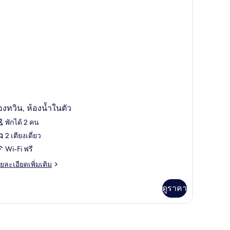
เกิล,
องน้ำ
วน
,
เล
องทวิน, ห้องน้ำในตัว
พักได้ 2 คน
2 เตียงเดี่ยว
Wi-Fi ฟรี
ย
ยละเอียดเพิ่มเติม
เอียด
่ม
ดูราคา
ิม
่ยว
อง