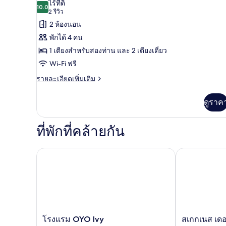
ภาพถ่าย
ไร้ที่ติ
10.0
10.0 จาก 10
(2
2 รีวิว
ทั้งหมด
รีวิว)
2 ห้องนอน
ของ
พักได้ 4 คน
อ
1 เตียงสำหรับสองท่าน และ 2 เตียงเดี่ยว
พาร์
Wi-Fi ฟรี
ท
ราย
รายละเอียดเพิ่มเติม
ละเอียด
เม
เพิ่ม
ดูราค
นท์,
เติม
เกี่ยว
2
กับ
ที่พักที่คล้ายกัน
ห้อง
อ
พาร์
นอน,
ท
โรงแรม OYO Ivy
สเกกเนส เดอะ
ห้องน้ำ
เม
นท์,
ส่วน
2
ห้อง
ตัว
นอน,
ห้องน้ำ
ส่วน
โรงแรม
ส
โรงแรม OYO Ivy
สเกกเนส เด
ตัว