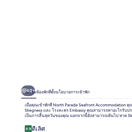
Accommodation
62+
ภาพรวม
ห้องพัก
ที่ตั้ง
นโยบายการเข้าพัก
เมื่อคุณเข้าพักที่ North Parade Seafront Accommodation คุณจะ
Skegness และ โรงละคร Embassy คุณสามารถหาอะไรรับประทานไ
เป็นการสิ้นสุดวันของคุณ นอกจากนี้ยังสามารถเดินไป หาด S
รีวิว
ดีเลิศ
8.8
8.8 จาก 10