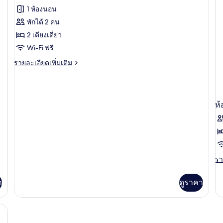
ซิง
ภาพถ่าย
ใน
1 ห้องนอน
ห้
ตัว
ทั้งหมด
ส่
พักได้ 2 คน
ตัว
ของ
2 เตียงเดี่ยว
วิว
ทะ
ห้อง
Wi-Fi ฟรี
ดับเบิล
ราย
รายละเอียดเพิ่มเติม
ละเอียด
หรือ
เพิ่ม
เติม
ทวิน,
เกี่ยว
ห้
ห้องน้ำ
กับ
ห้อง
ใน
ดับเบิล
หรือ
ตัว
ทวิ
น,
รา
รา
ห้องน้ำ
ละ
ใน
เพิ
ตัว
า
ดูราคา
เต
เกี
กับ
่วนตัว | อื่นๆ
ห้
ทวิ