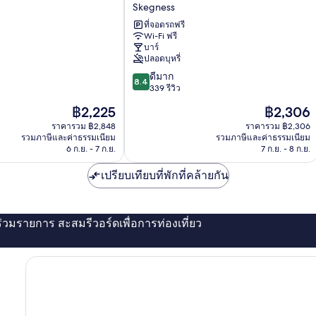
Monsell
Skegness
Hotel
ที่จอดรถฟรี
Skegness
Wi-Fi ฟรี
บาร์
ปลอดบุหรี่
8.4
ดีมาก
8.4
จาก
339 รีวิว
10,
ราคา
ราคา
฿2,225
฿2,306
ดี
ปัจจุบัน
ปัจจุบัน
มาก,
ราคารวม ฿2,848
ราคารวม ฿2,306
คือ
คือ
รวมภาษีและค่าธรรมเนียม
รวมภาษีและค่าธรรมเนียม
339
฿2,225
฿2,306
6 ก.ย. - 7 ก.ย.
7 ก.ย. - 8 ก.ย.
รีวิว
เปรียบเทียบที่พักที่คล้ายกัน
่ร่วมรายการ สะสมรีวอร์ดเพื่อการท่องเที่ยว