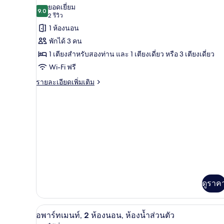
ดับเบิล,
ภาพถ่าย
ยอดเยี่ยม
ห้องน้ำ
9.0
9.0 จาก 10
(2
2 รีวิว
ทั้งหมด
ใน
รีวิว)
1 ห้องนอน
ตัว
ของ
พักได้ 3 คน
ห้อง
1 เตียงสำหรับสองท่าน และ 1 เตียงเดี่ยว หรือ 3 เตียงเดี่ยว
แฟ
Wi-Fi ฟรี
มิ
ราย
รายละเอียดเพิ่มเติม
ละเอียด
ลี่,
เพิ่ม
ห้องน้ำ
เติม
เกี่ยว
ใน
กับ
ตัว
ห้อง
แฟ
มิ
ลี่,
ห้องน้ำ
ใน
ดูราค
ตัว
อพาร์ทเมนท์, 2 ห้องนอน, ห้องน้ำส
เปิด
1
อพาร์ทเมนท์, 2 ห้องนอน, ห้องน้ำส่วนตัว