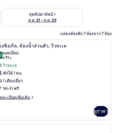
้ ส.ค. 14 - ส.ค. 16
ตรวจสอบจำนวนห้องพักว่างในสุดสัปดาห์หน้า ส.ค. 21 - ส.ค. 23
สุดสัปดาห์หน้า
ส.ค. 21 - ส.ค. 23
แสดงห้องพัก 7 ห้องจาก 7 ห้อง
ปูที่นอน
ห้องซิงเกิล, ห้องน้ำส่วนตัว, วิวทะเล | Wi-Fi ฟรี, ผ
ิด
2
องซิงเกิล, ห้องน้ำส่วนตัว, วิวทะเล
าพถ่าย
ยอดเยี่ยม
0
9.0 จาก 10
(4
4 รีวิว
้งหมด
รีวิว)
วิวทะเล
อง
พักได้ 1 คน
อง
1 เตียงเดี่ยว
งเกิล,
Wi-Fi ฟรี
องน้ำ
ย
ยละเอียดเพิ่มเติม
เอียด
่วน
่ม
ดูราคา
ว,
ิม
่ยว
ว
 ฟรี, ผ้าปูที่นอน
ะเล
อง