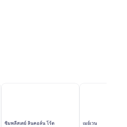
องน้ำ
ซิมพลีสเตย์ ลินคอล์น โร้ด
เมย์เวน
ซิม
เมย์
ซิมพลีสเตย์ ลินคอล์น โร้ด
เมย์เวน