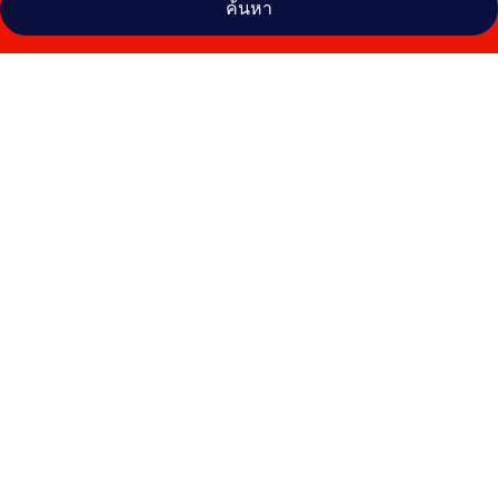
ค้นหา
คลัง
ภาพ
VVF
ชายหาด
ของ