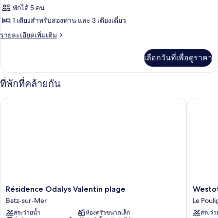
ทั้งหมด
1
พักได้ 5 คน
ห้อง
ของ
1 เตียงสำหรับสองท่าน และ 3 เตียงเดี่ยว
นอน
(4
คอ
ราย
รายละเอียดเพิ่มเติม
pers)
ละเอียด
ทเทจ,
เพิ่ม
เลือกวันที่เพื่อดูราคา
2
เติม
เกี่ยว
ห้อง
กับ
ที่พักที่คล้ายกัน
นอน
คอ
ท
(6
Résidence Odalys Valentin plage
Westotel
เทจ,
pers)
2
ห้อง
นอน
(6
pers)
Résidence
Westote
Résidence Odalys Valentin plage
Westot
Odalys
Le
Batz-sur-Mer
Le Poul
Valentin
Pouligu
สระว่ายน้ำ
ห้องครัวขนาดเล็ก
สระว่า
plage
Le