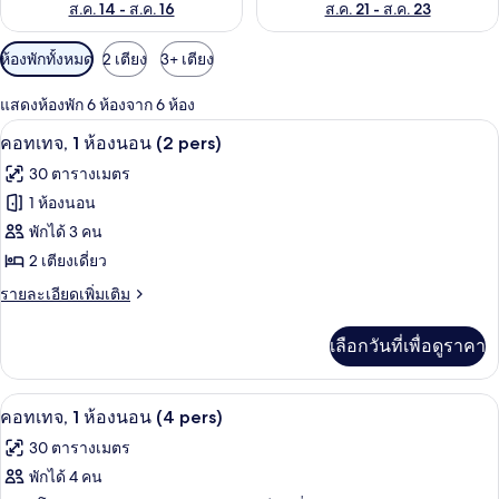
ส.ค. 14 - ส.ค. 16
ส.ค. 21 - ส.ค. 23
ตัว
ห้องพักทั้งหมด
2 เตียง
3+ เตียง
กรอง
แสดงห้องพัก 6 ห้องจาก 6 ห้อง
ที่
คอทเทจ, 1 ห้องนอน (2 pers) | ผ้าปูที่นอน
เปิด
มี
5
คอทเทจ, 1 ห้องนอน (2 pers)
ให้
ภาพถ่าย
30 ตารางเมตร
สำหรับ
ทั้งหมด
1 ห้องนอน
ห้อง
ของ
พักได้ 3 คน
พัก
คอ
2 เตียงเดี่ยว
ทเทจ,
ราย
รายละเอียดเพิ่มเติม
ละเอียด
1
เพิ่ม
เลือกวันที่เพื่อดูราคา
ห้อง
เติม
เกี่ยว
นอน
กับ
บริเวณนั่งเล่น
เปิด
(2
7
คอ
คอทเทจ, 1 ห้องนอน (4 pers)
ท
pers)
ภาพถ่าย
30 ตารางเมตร
เทจ,
ทั้งหมด
1
พักได้ 4 คน
ห้อง