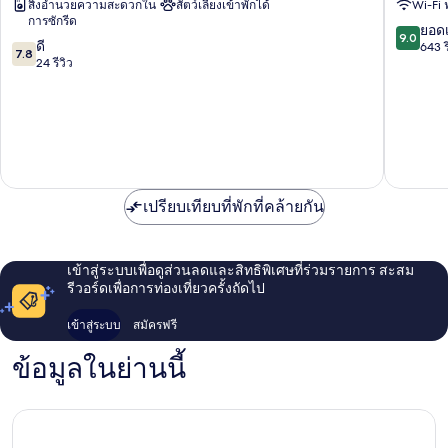
สิ่งอำนวยความสะดวกใน
สัตว์เลี้ยงเข้าพักได้
Wi-Fi 
Batz-
Pouligu
การซักรีด
sur-
9.0
ยอดเ
9.0
7.8
Mer
ดี
จาก
643 ร
7.8
จาก
24 รีวิว
10,
10,
ยอด
ดี,
เยี่ยม,
24
643
รีวิว
รีวิว
เปรียบเทียบที่พักที่คล้ายกัน
เข้าสู่ระบบเพื่อดูส่วนลดและสิทธิพิเศษที่ร่วมรายการ สะสม
รีวอร์ดเพื่อการท่องเที่ยวครั้งถัดไป
เข้าสู่ระบบ
สมัครฟรี
ข้อมูลในย่านนี้