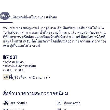
กู
่อน
ถัดไป
น้า
แรนด์,
52+
ภาพรวม
ห้องพัก
ที่ตั้ง
นโยบายการเข้าพัก
ลา
VVF ชายหาดของกูแรนด์, ลาตูร์บาล เป็นที่พักริมทะเลที่น่าสนใจใน La
Turballe คุณสามารถเล่นน้ำที่สระว่ายน้ำกลางแจ้ง หาอะไรรับประทาน
ตูร์
ที่ห้องอาหาร หรือผ่อนคลายกับเครื่องดื่มที่บาร์/เลานจ์ มีสแน็คบาร์/เดลี่
และสโมสรสำหรับเด็กให้บริการ โดยที่พักมีสิ่งอำนวยความสะดวกต่างๆ
บาล
เช่น ตู้เย็นและไมโครเวฟ
ราคา
฿7,631
ปัจจุบัน
ราคารวม ฿8,461
฿7,631
รวมภาษีและค่าธรรมเนียม
ใกล้ชายหาด
22 ส.ค. - 23 ส.ค.
รีวิว
ดี
7.2
ดูรีวิวทั้งหมด 12 รายการ
7.2 จาก 10
สิ่งอำนวยความสะดวกยอดนิยม
สระว่ายน้ำ
ที่จอดรถฟรี