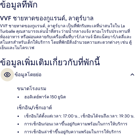
ข้อมูลที่พัก
VVF ชายหาดของกูแรนด์, ลาตูร์บาล
VVF ชายหาดของกูแรนด์, ลาตูร์บาล เป็นที่พักริมทะเลที่น่าสนใจใน La
Turballe คุณสามารถเล่นน้ำที่สระว่ายน้ำกลางแจ้ง หาอะไรรับประทานที่
ห้องอาหาร หรือผ่อนคลายกับเครื่องดื่มที่บาร์/เลานจ์ มีสแน็คบาร์/เดลี่และ
สโมสรสำหรับเด็กให้บริการ โดยที่พักมีสิ่งอำนวยความสะดวกต่างๆ เช่น ตู้
เย็นและไมโครเวฟ
ข้อมูลเพิ่มเติมเกี่ยวกับที่พักนี้
ข้อมูลโดยย่อ
ขนาดโรงแรม
ฮอลิเดย์พาร์ค 150 ยูนิต
เช็กอิน/เช็กเอาต์
เช็กอินได้ตั้งแต่เวลา: 17:00 น., เช็กอินได้จนถึงเวลา: 19:30 น.
การเช็กอินก่อนเวลาขึ้นอยู่กับความพร้อมในการให้บริการ
การเช็กอินล่าช้าขึ้นอยู่กับความพร้อมในการให้บริการ