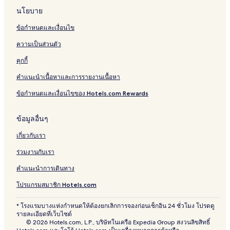
ร์
m
นโยบาย
โ
p
ฮ
h
ข้อกำหนดและเงื่อนไข
ม
o
r
ความเป็นส่วนตัว
e
คุกกี้
คำแนะนำเนื้อหาและการรายงานเนื้อหา
ข้อกำหนดและเงื่อนไขของ Hotels.com Rewards
ข้อมูลอื่นๆ
เกี่ยวกับเรา
ร่วมงานกับเรา
คำแนะนำการเดินทาง
โปรแกรมสมาชิก Hotels.com
* โรงแรมบางแห่งกำหนดให้ต้องยกเลิกการจองก่อนเช็กอิน 24 ชั่วโมง โปรดดู
รายละเอียดที่เว็บไซต์
© 2026 Hotels.com, L.P., บริษัทในเครือ Expedia Group สงวนลิขสิทธิ์