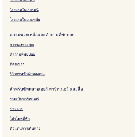
e
d
a
l
e
S
4
l
o
n
e
r
e
a
ค
'
t
c
โรงแรมในเยอรมนี
n
o
i
น
H
e
e
c
l
s
-
e
l
s
โรงแรมในมาเลเซีย
e
i
o
เ
r
d
P
n
n
พ
m
e
r
ความช่วยเหลือและคำถามที่พบบ่อย
e
s
ร
i
l
e
ส
t
a
m
การจองของคุณ
ที
a
C
i
จ
g
i
u
คำถามที่พบบ่อย
-
e
t
m
ม
e
L
ติดต่อเรา
า
&
e
เ
S
D
รีวิวการเข้าพักของคุณ
อ
p
o
ว
a
m
สำหรับซัพพลายเออร์ พาร์ทเนอร์ และสื่อ
า
a
โ
i
ร่วมเป็นพาร์ทเนอร์
ฮ
n
ม
e
ข่าวสาร
-
d
ซู
e
โปรโมทที่พัก
เ
C
ตัวแทนการเดินทาง
ป
r
อ
a