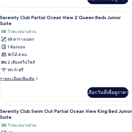
Beds
เติม
เกี่ยว
Junior
กับ
Suite
เครื่องนอนระดับพรีเมียม, เตียงพร้อมฟูกเ
เปิด
5
Serenity
Serenity Club Partial Ocean View 2 Queen Beds Junior
Club
ภาพถ่าย
Suite
Ocean
ทั้งหมด
วิวทะเลบางส่วน
View
2
68 ตารางเมตร
ของ
Queen
1 ห้องนอน
Serenity
Beds
Junior
Club
พักได้ 4 คน
Suite
Partial
2 เตียงควีนไซส์
Ocean
Wi-Fi ฟรี
View
ราย
รายละเอียดเพิ่มเติม
2
ละเอียด
Queen
เพิ่ม
เลือกวันที่เพื่อดูราคา
เติม
Beds
เกี่ยว
Junior
กับ
เครื่องนอนระดับพรีเมียม, เตียงพร้อมฟูกเ
เปิด
Suite
5
Serenity
Serenity Club Swim Out Partial Ocean View King Bed Junior
Club
ภาพถ่าย
Suite
Partial
ทั้งหมด
วิวทะเลบางส่วน
Ocean
View