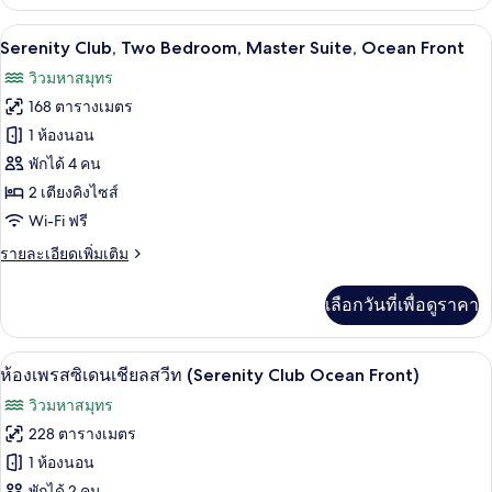
เกี่ยว
Front
กับ
เครื่องนอนระดับพรีเมียม, เตียงพร้อมฟูกเ
เปิด
8
Serenity
Serenity Club, Two Bedroom, Master Suite, Ocean Front
Club,
ภาพถ่าย
วิวมหาสมุทร
One
ทั้งหมด
Bedroom,
168 ตารางเมตร
Master
ของ
1 ห้องนอน
Suite,
Serenity
Ocean
พักได้ 4 คน
Front
Club,
2 เตียงคิงไซส์
Two
Wi-Fi ฟรี
Bedroom,
ราย
รายละเอียดเพิ่มเติม
Master
ละเอียด
Suite,
เพิ่ม
เลือกวันที่เพื่อดูราคา
Ocean
เติม
เกี่ยว
Front
กับ
ห้องเพรสซิเดนเชียลสวีท (Serenity Club 
เปิด
8
Serenity
ห้องเพรสซิเดนเชียลสวีท (Serenity Club Ocean Front)
Club,
ภาพถ่าย
วิวมหาสมุทร
Two
ทั้งหมด
Bedroom,
228 ตารางเมตร
Master
ของ
1 ห้องนอน
Suite,
Ocean
พักได้ 2 คน