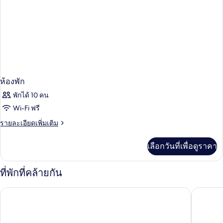
ห้องพัก
พักได้ 10 คน
Wi-Fi ฟรี
ราย
รายละเอียดเพิ่มเติม
ละเอียด
เพิ่ม
เลือกวันที่เพื่อดูราคา
เติม
เกี่ยว
กับ
ที่พักที่คล้ายกัน
ห้อง
พัก
โรงแรม ริว พาเลซ คูคุลคัน - สำหรับผู้ใหญ่เท่านั้น - รวมทุกอย่าง
ซีเคร็ตส์