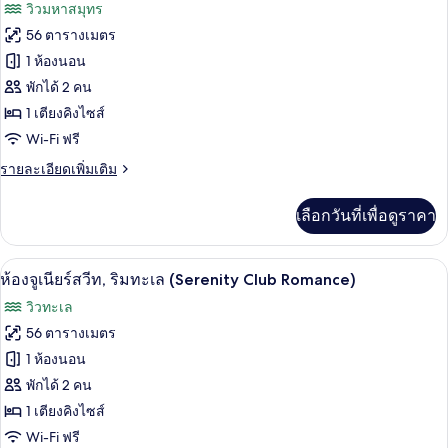
ภาพถ่าย
วิวมหาสมุทร
Suite
ทั้งหมด
Swim-
56 ตารางเมตร
Out
ของ
1 ห้องนอน
Partial
Serenity
Ocean
พักได้ 2 คน
View
Club
1 เตียงคิงไซส์
Junior
Wi-Fi ฟรี
Suite
ราย
รายละเอียดเพิ่มเติม
Ocean
ละเอียด
Front
เพิ่ม
เลือกวันที่เพื่อดูราคา
เติม
เกี่ยว
กับ
เครื่องนอนระดับพรีเมียม, เตียงพร้อมฟูกเ
เปิด
7
Serenity
ห้องจูเนียร์สวีท, ริมทะเล (Serenity Club Romance)
Club
ภาพถ่าย
วิวทะเล
Junior
ทั้งหมด
Suite
56 ตารางเมตร
Ocean
ของ
1 ห้องนอน
Front
ห้อง
พักได้ 2 คน
1 เตียงคิงไซส์
จู
Wi-Fi ฟรี
เนียร์