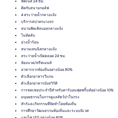
ฟิตเนส 24 ชม.
ติดกับสนามกอล์ฟ
4 สระว่ายน้ำกลางแจ้ง
บริการสปาครบวงจร
สนามพิคเคิลบอลกลางแจ้ง
ไนท์คลับ
อ่างน้ำร้อน
สนามเทนนิสกลางแจ้ง
สระว่ายน้ำเปิดตลอด 24 ชม.
ห้องนวด/ทรีทเมนท์
อาหารจากท้องถิ่นอย่างน้อย 80%
ตัวเลือกอาหารวีแกน
ตัวเลือกอาหารมังสวิรัติ
การชดเชยประจำปีสำหรับคาร์บอนฟุตพริ้นท์อย่างน้อย 10%
มนุษยธรรมในการดูแลสัตว์ป่าในกรง
ทัวร์และกิจกรรมที่จัดทำโดยท้องถิ่น
การศึกษาวัฒนธรรมท้องถิ่นและระบบนิเวศ
แสงไฟ LED อย่างน้อย 80%