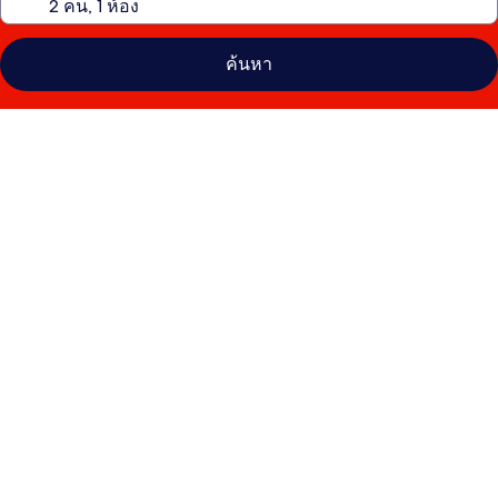
ค้นหา
คลัง
ภาพ
ฮา