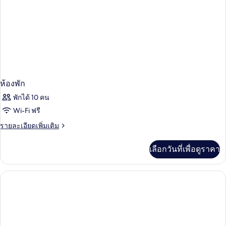
ห้องพัก
พักได้ 10 คน
Wi-Fi ฟรี
ราย
รายละเอียดเพิ่มเติม
ละเอียด
เพิ่ม
เลือกวันที่เพื่อดูราคา
เติม
เกี่ยว
กับ
ห้อง
พัก