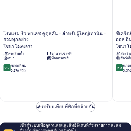
โรงแรม
ซี
โรงแรม ริว พาเลซ คูคุลคัน - สำหรับผู้ใหญ่เท่านั้น -
ซีเคร็ต
ริว
เคร็ตส์
รวมทุกอย่าง
ออล อิ
พา
เดอะ
โซนา โอเตเลรา
โซนา โ
เลซ
ไวน์
คู
สระว่ายน้ำ
อาหารเช้าฟรี
แคน
สระว่า
สปา
ที่จอดรถฟรี
สัตว์เลี
คุ
คูน
ลคัน
-
9.2
9.0
ยอดเยี่ยม
ยอดเ
9.2
9.0
-
เฉพาะ
จาก
จาก
5,276 รีวิว
3,016
สำหรับ
ผู้ใหญ่
10,
10,
ผู้ใหญ่
เท่านั้น
ยอด
ยอด
เท่านั้น
-
เยี่ยม,
เยี่ยม,
-
ออล
5,276
3,016
รวม
อิน
รีวิว
รีวิว
ทุก
คลู
อย่าง
เปรียบเทียบที่พักที่คล้ายกัน
ซีฟ
โซนา
โซนา
โอ
โอ
เต
เต
เข้าสู่ระบบเพื่อดูส่วนลดและสิทธิพิเศษที่ร่วมรายการ สะสม
เลรา
เลรา
รีวอร์ดเพื่อการท่องเที่ยวครั้งถัดไป