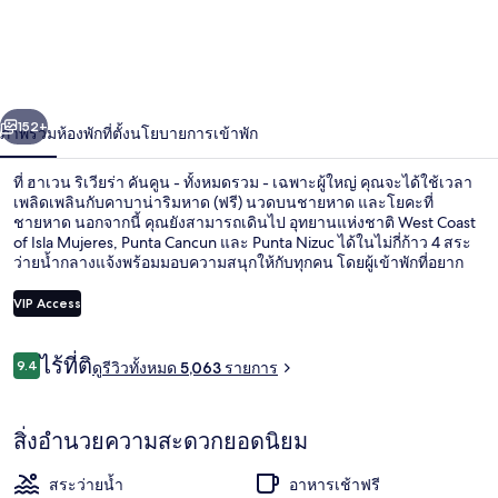
เวน
ริ
เวียร่
่อน
ถัดไป
น้า
152+
ภาพรวม
ห้องพัก
ที่ตั้ง
นโยบายการเข้าพัก
า
คัน
ที่ ฮาเวน ริเวียร่า คันคูน - ทั้งหมดรวม - เฉพาะผู้ใหญ่ คุณจะได้ใช้เวลา
เพลิดเพลินกับคาบาน่าริมหาด (ฟรี) นวดบนชายหาด และโยคะที่
คูน
ชายหาด นอกจากนี้ คุณยังสามารถเดินไป อุทยานแห่งชาติ West Coast
of Isla Mujeres, Punta Cancun และ Punta Nizuc ได้ในไม่กี่ก้าว 4 สระ
-
ว่ายน้ำกลางแจ้งพร้อมมอบความสนุกให้กับทุกคน โดยผู้เข้าพักที่อยาก
ปรนนิบัติตนเองก็สามารถเข้าใช้สปาเพื่อดื่มด่ำกับการนวดแบบดีพทิชชู
ทั้งหมด
บอดี้แรป และทรีทเมนท์ดูแลผิวหน้า Tahani คือหนึ่งใน 7 ห้องอาหารที่
VIP Access
เสิร์ฟอาหารท้องถิ่นและนานาชาติ และให้บริการอาหารเช้า ไฮไลท์เพิ่ม
รวม
เติมของที่พักสุดหรูแห่งนี้ ได้แก่ 3 บาร์ริมสระว่ายน้ำ ไนท์คลับ และบาร์
รีวิว
ริมหาด นักเดินทางต่างมอบคำชมเชยเกี่ยวกับสระว่ายน้ำและพนักงาน
ไร้ที่ติ
9.4
ดูรีวิวทั้งหมด 5,063 รายการ
4 สระว่ายน้ำกลางแจ้ง, คาบาน่าฟรี, ร่มร
9.4 จาก 10
-
เฉพาะ
สิ่งอำนวยความสะดวกยอดนิยม
ผู้ใหญ่
สระว่ายน้ำ
อาหารเช้าฟรี