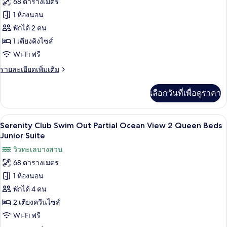
68 ตารางเมตร
ของ
2
1 ห้องนอน
Serenity
Queen
Beds
Club
พักได้ 2 คน
Junior
Swim
1 เตียงคิงไซส์
Suite
Out
Wi-Fi ฟรี
Partial
ราย
รายละเอียดเพิ่มเติม
Ocean
ละเอียด
View
เพิ่ม
เลือกวันที่เพื่อดูราคา
เติม
King
เกี่ยว
Bed
กับ
Serenity Club Swim Out Partial Ocean V
เปิด
Junior
6
Serenity
Serenity Club Swim Out Partial Ocean View 2 Queen Beds
Suite
Club
ภาพถ่าย
Junior Suite
Swim
ทั้งหมด
วิวทะเลบางส่วน
Out
Partial
68 ตารางเมตร
ของ
Ocean
1 ห้องนอน
Serenity
View
King
Club
พักได้ 4 คน
Bed
Swim
2 เตียงควีนไซส์
Junior
Out
Suite
Wi-Fi ฟรี
Partial