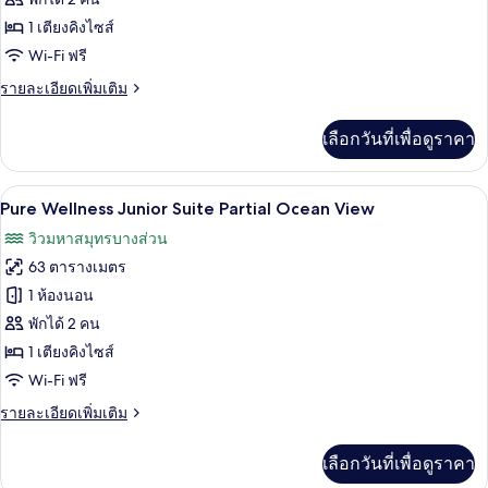
ห้อง
Front
1 เตียงคิงไซส์
เพรส
Wi-Fi ฟรี
ซิ
ราย
รายละเอียดเพิ่มเติม
เดน
ละเอียด
เชีย
เพิ่ม
เลือกวันที่เพื่อดูราคา
เติม
ล
เกี่ยว
กับ
สวีท
Pure Wellness Junior Suite Partial Ocea
เปิด
6
ห้อง
Pure Wellness Junior Suite Partial Ocean View
(Serenity
เพรส
ภาพถ่าย
วิวมหาสมุทรบางส่วน
Club
ซิ
ทั้งหมด
เดน
Ocean
63 ตารางเมตร
เชีย
Front)
ของ
1 ห้องนอน
ล
Pure
สวี
พักได้ 2 คน
ท
Wellness
1 เตียงคิงไซส์
(Serenity
Junior
Wi-Fi ฟรี
Club
Suite
Ocean
ราย
รายละเอียดเพิ่มเติม
Front)
Partial
ละเอียด
Ocean
เพิ่ม
เลือกวันที่เพื่อดูราคา
View
เติม