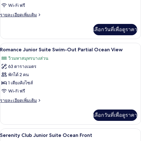
สวน
ไซส์
Suite
Wi-Fi ฟรี
1
(Swim
Swim-
เตียง,
ราย
รายละเอียดเพิ่มเติม
out)
Out
วิว
ละเอียด
สวน
Partial
เพิ่ม
เลือกวันที่เพื่อดูราคา
(Swim
เติม
Ocean
out)
เกี่ยว
View
กับ
เครื่องนอนระดับพรีเมียม, เตียงพร้อมฟูกเ
เปิด
5
Junior
Romance Junior Suite Swim-Out Partial Ocean View
Suite
ภาพถ่าย
วิวมหาสมุทรบางส่วน
Swim-
ทั้งหมด
Out
63 ตารางเมตร
Partial
ของ
พักได้ 2 คน
Ocean
Romance
View
1 เตียงคิงไซส์
Junior
Wi-Fi ฟรี
Suite
ราย
รายละเอียดเพิ่มเติม
Swim-
ละเอียด
Out
เพิ่ม
เลือกวันที่เพื่อดูราคา
เติม
Partial
เกี่ยว
Ocean
กับ
เครื่องนอนระดับพรีเมียม, เตียงพร้อมฟูกเ
เปิด
View
7
Romance
Serenity Club Junior Suite Ocean Front
Junior