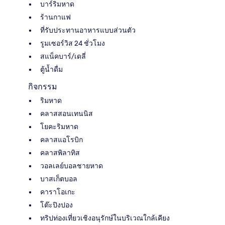
บาร์ริมหาด
ร้านกาแฟ
ที่รับประทานอาหารแบบส่วนตัว
รูมเซอร์วิส 24 ชั่วโมง
สแน็คบาร์/เดลี่
ตู้น้ำดื่ม
กิจกรรม
ริมหาด
คลาสสอนเทนนิส
โยคะริมหาด
คลาสแอโรบิก
คลาสพิลาทิส
วอลเลย์บอลชายหาด
บาสเก็ตบอล
คาราโอเกะ
โต๊ะปิงปอง
ทริปท่องเที่ยวเชิงอนุรักษ์ในบริเวณใกล้เคียง