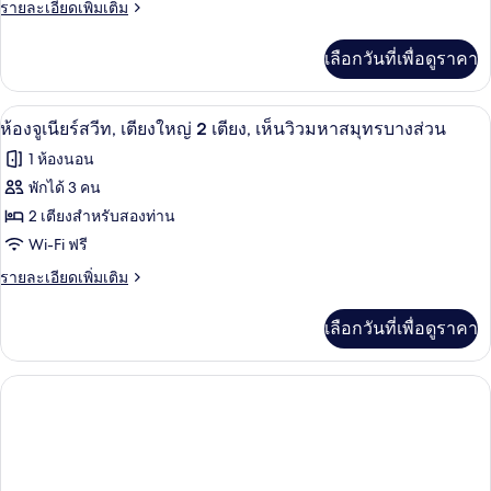
ราย
รายละเอียดเพิ่มเติม
Ocean
ละเอียด
View
เพิ่ม
เลือกวันที่เพื่อดูราคา
เติม
2
เกี่ยว
Queen
กับ
ห้องจูเนียร์สวีท, เตียงใหญ่ 2 เตียง, เห็
เปิด
Beds
5
Serenity
ห้องจูเนียร์สวีท, เตียงใหญ่ 2 เตียง, เห็นวิวมหาสมุทรบางส่วน
Junior
Club
ภาพถ่าย
1 ห้องนอน
Swim
Suite
ทั้งหมด
Out
พักได้ 3 คน
Partial
ของ
2 เตียงสำหรับสองท่าน
Ocean
View
ห้อง
Wi-Fi ฟรี
2
จู
ราย
รายละเอียดเพิ่มเติม
Queen
ละเอียด
Beds
เนียร์
เพิ่ม
Junior
เลือกวันที่เพื่อดูราคา
เติม
สวีท,
Suite
เกี่ยว
เตียง
กับ
ห้อง
ใหญ่
จู
2
เนียร์
สวี
เตียง,
ท,