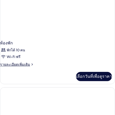
เห็น
เตียง
ใหญ่
วิว
2
เตียง,
มหาสมุทร
เห็น
บาง
วิว
มหาสมุทร
ส่วน
บาง
ส่วน
ห้องพัก
พักได้ 10 คน
Wi-Fi ฟรี
ราย
รายละเอียดเพิ่มเติม
ละเอียด
เพิ่ม
เลือกวันที่เพื่อดูราคา
เติม
เกี่ยว
กับ
ห้อง
พัก