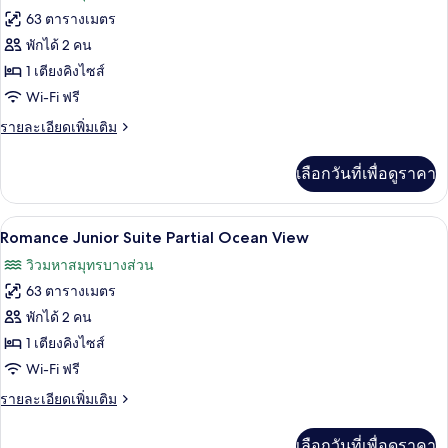
63 ตารางเมตร
ของ
พักได้ 2 คน
ห้อง
1 เตียงคิงไซส์
จู
Wi-Fi ฟรี
เนียร์
ราย
รายละเอียดเพิ่มเติม
สวีท,
ละเอียด
เพิ่ม
เตียง
เลือกวันที่เพื่อดูราคา
เติม
คิง
เกี่ยว
กับ
ไซส์
เครื่องนอนระดับพรีเมียม, เตียงพร้อมฟูกเ
เปิด
4
ห้อง
Romance Junior Suite Partial Ocean View
1
จู
ภาพถ่าย
วิวมหาสมุทรบางส่วน
เนียร์
เตียง,
ทั้งหมด
สวี
63 ตารางเมตร
ระเบียง,
ท,
ของ
พักได้ 2 คน
เตียง
เห็น
Romance
คิง
1 เตียงคิงไซส์
ไซส์
Junior
วิว
Wi-Fi ฟรี
1
Suite
มหาสมุทร
เตียง,
ราย
รายละเอียดเพิ่มเติม
Partial
ระเบียง,
ละเอียด
บาง
เห็น
Ocean
เพิ่ม
เลือกวันที่เพื่อดูราคา