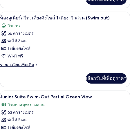
วิว
ส่วน
เติม
View
มหาสมุทร
เกี่ยว
บาง
กับ
เครื่องนอนระดับพรีเมียม, เตียงพร้อมฟูกเ
เปิด
ส่วน
6
Romance
ห้องจูเนียร์สวีท, เตียงคิงไซส์ 1 เตียง, วิวสวน (Swim out)
Junior
ภาพถ่าย
วิวสวน
Suite
ทั้งหมด
Partial
56 ตารางเมตร
Ocean
ของ
พักได้ 3 คน
View
ห้อง
1 เตียงคิงไซส์
Wi-Fi ฟรี
จู
ราย
รายละเอียดเพิ่มเติม
เนียร์
ละเอียด
สวีท,
เพิ่ม
เลือกวันที่เพื่อดูราคา
เติม
เตียง
เกี่ยว
คิง
กับ
เครื่องนอนระดับพรีเมียม, เตียงพร้อมฟูกเ
เปิด
4
ห้อง
Junior Suite Swim-Out Partial Ocean View
ไซส์
จู
ภาพถ่าย
วิวมหาสมุทรบางส่วน
เนียร์
1
ทั้งหมด
สวี
63 ตารางเมตร
เตียง,
ท,
ของ
พักได้ 2 คน
เตียง
วิว
Junior
คิง
1 เตียงคิงไซส์