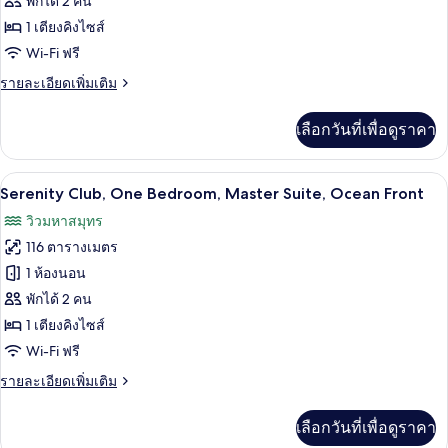
พักได้ 2 คน
ของ
1 เตียงคิงไซส์
Serenity
Club,
Wi-Fi ฟรี
Romance
ราย
รายละเอียดเพิ่มเติม
Junior
ละเอียด
เพิ่ม
Suite,
เลือกวันที่เพื่อดูราคา
เติม
Swim
เกี่ยว
Out,
กับ
เครื่องนอนระดับพรีเมียม, เตียงพร้อมฟูกเ
เปิด
7
Serenity
Ocean
Serenity Club, One Bedroom, Master Suite, Ocean Front
Club,
ภาพถ่าย
Front
วิวมหาสมุทร
Romance
ทั้งหมด
Junior
116 ตารางเมตร
Suite,
ของ
1 ห้องนอน
Swim
Serenity
Out,
พักได้ 2 คน
Ocean
Club,
1 เตียงคิงไซส์
Front
One
Wi-Fi ฟรี
Bedroom,
ราย
รายละเอียดเพิ่มเติม
Master
ละเอียด
Suite,
เพิ่ม
เลือกวันที่เพื่อดูราคา
Ocean
เติม