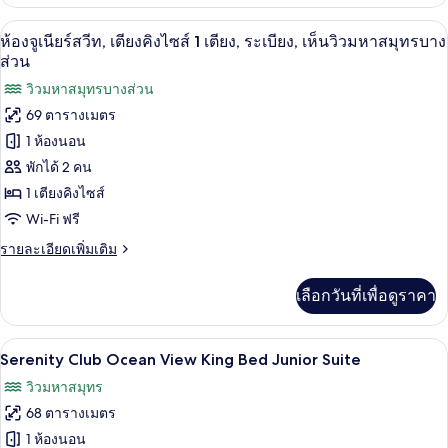
เกี่ยว
กับ
เครื่องนอนระดับพรีเมียม, เตียงพร้อมฟูกเ
เปิด
3
Pure
ห้องจูเนียร์สวีท, เตียงคิงไซส์ 1 เตียง, ระเบียง, เห็นวิวมหาสมุทรบาง
Wellness
ภาพถ่าย
ส่วน
Junior
ทั้งหมด
วิวมหาสมุทรบางส่วน
Suite
Partial
69 ตารางเมตร
ของ
Ocean
1 ห้องนอน
View
ห้อง
พักได้ 2 คน
จู
1 เตียงคิงไซส์
เนียร์
Wi-Fi ฟรี
สวีท,
ราย
รายละเอียดเพิ่มเติม
เตียง
ละเอียด
เพิ่ม
คิง
เลือกวันที่เพื่อดูราคา
เติม
เกี่ยว
ไซส์
กับ
1
เครื่องนอนระดับพรีเมียม, เตียงพร้อมฟูกเ
เปิด
5
ห้อง
Serenity Club Ocean View King Bed Junior Suite
เตียง,
จู
ภาพถ่าย
วิวมหาสมุทร
เนียร์
ระเบียง,
ทั้งหมด
สวี
68 ตารางเมตร
ท,
เห็น
ของ
1 ห้องนอน
เตียง