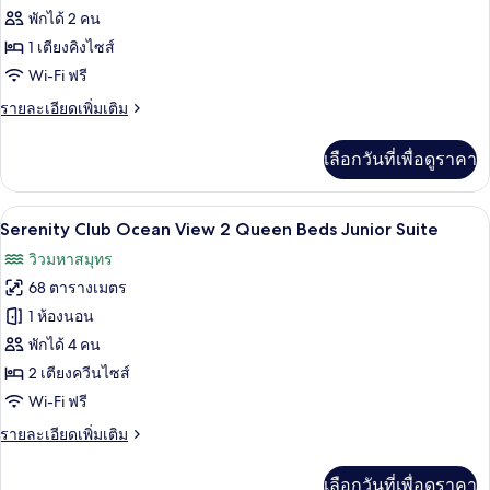
วิว
Serenity
คิง
พักได้ 2 คน
ไซส์
Club
มหาสมุทร
1 เตียงคิงไซส์
1
Ocean
Wi-Fi ฟรี
บาง
เตียง,
View
ระเบียง,
ราย
ส่วน
รายละเอียดเพิ่มเติม
เห็น
King
ละเอียด
วิว
Bed
เพิ่ม
มหาสมุทร
เลือกวันที่เพื่อดูราคา
Junior
เติม
บาง
เกี่ยว
Suite
ส่วน
กับ
เครื่องนอนระดับพรีเมียม, เตียงพร้อมฟูกเ
เปิด
6
Serenity
Serenity Club Ocean View 2 Queen Beds Junior Suite
Club
ภาพถ่าย
วิวมหาสมุทร
Ocean
ทั้งหมด
View
68 ตารางเมตร
King
ของ
1 ห้องนอน
Bed
Serenity
Junior
พักได้ 4 คน
Suite
Club
2 เตียงควีนไซส์
Ocean
Wi-Fi ฟรี
View
ราย
รายละเอียดเพิ่มเติม
2
ละเอียด
Queen
เพิ่ม
เลือกวันที่เพื่อดูราคา