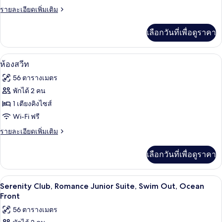
ราย
รายละเอียดเพิ่มเติม
สวีท,
ละเอียด
ริม
เพิ่ม
เลือกวันที่เพื่อดูราคา
เติม
ทะเล
เกี่ยว
(Serenity
กับ
เครื่องนอนระดับพรีเมียม, เตียงพร้อมฟูกเ
เปิด
5
ห้อง
ห้องสวีท
Club
จู
ภาพถ่าย
Romance)
56 ตารางเมตร
เนียร์
ทั้งหมด
สวี
พักได้ 2 คน
ท,
ของ
1 เตียงคิงไซส์
ริม
ทะเล
ห้อง
Wi-Fi ฟรี
(Serenity
สวีท
ราย
รายละเอียดเพิ่มเติม
Club
ละเอียด
Romance)
เพิ่ม
เลือกวันที่เพื่อดูราคา
เติม
เกี่ยว
กับ
เครื่องนอนระดับพรีเมียม, เตียงพร้อมฟูกเ
เปิด
7
ห้อง
Serenity Club, Romance Junior Suite, Swim Out, Ocean
สวี
ภาพถ่าย
Front
ท
ทั้งหมด
56 ตารางเมตร