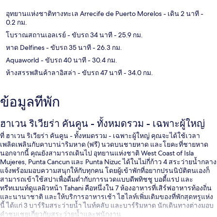
อุทยานแห่งชาติทางทะเล Arrecife de Puerto Morelos
- เดิน 2 นาที
-
0.2 กม.
โบราณสถานเอลเรย์
- ขับรถ 34 นาที
- 25.9 กม.
หาด Delfines
- ขับรถ 35 นาที
- 26.3 กม.
Aquaworld
- ขับรถ 40 นาที
- 30.4 กม.
ห้างสรรพสินค้าลาอิสล่า
- ขับรถ 47 นาที
- 34.0 กม.
ข้อมูลที่พัก
ฮาเวน ริเวียร่า คันคูน - ทั้งหมดรวม - เฉพาะผู้ใหญ่
ที่ ฮาเวน ริเวียร่า คันคูน - ทั้งหมดรวม - เฉพาะผู้ใหญ่ คุณจะได้ใช้เวลา
เพลิดเพลินกับคาบาน่าริมหาด (ฟรี) นวดบนชายหาด และโยคะที่ชายหาด
นอกจากนี้ คุณยังสามารถเดินไป อุทยานแห่งชาติ West Coast of Isla
Mujeres, Punta Cancun และ Punta Nizuc ได้ในไม่กี่ก้าว 4 สระว่ายน้ำกลาง
แจ้งพร้อมมอบความสนุกให้กับทุกคน โดยผู้เข้าพักที่อยากปรนนิบัติตนเองก็
สามารถเข้าใช้สปาเพื่อดื่มด่ำกับการนวดแบบดีพทิชชู บอดี้แรป และ
ทรีทเมนท์ดูแลผิวหน้า Tahani คือหนึ่งใน 7 ห้องอาหารที่เสิร์ฟอาหารท้องถิ่น
และนานาชาติ และให้บริการอาหารเช้า ไฮไลท์เพิ่มเติมของที่พักสุดหรูแห่ง
นี้ ได้แก่ 3 บาร์ริมสระว่ายน้ำ ไนท์คลับ และบาร์ริมหาด นักเดินทางต่างมอบ
คำชมเชยเกี่ยวกับสระว่ายน้ำและพนักงาน