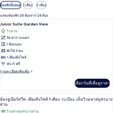
ตัว
ห้องพักทั้งหมด
1 เตียง
2 เตียง
กรอง
แสดงห้องพัก 24 ห้องจาก 24 ห้อง
ที่
เครื่องนอนระดับพรีเมียม, เตียงพร้อมฟูกเ
เปิด
มี
5
Junior Suite Garden View
ให้
ภาพถ่าย
วิวสวน
สำหรับ
ทั้งหมด
56 ตารางเมตร
ห้อง
ของ
1 ห้องนอน
พัก
Junior
พักได้ 3 คน
Suite
1 เตียงคิงไซส์
Garden
Wi-Fi ฟรี
View
ราย
รายละเอียดเพิ่มเติม
ละเอียด
เพิ่ม
เลือกวันที่เพื่อดูราคา
เติม
เกี่ยว
กับ
เครื่องนอนระดับพรีเมียม, เตียงพร้อมฟูกเ
เปิด
4
Junior
ห้องจูเนียร์สวีท, เตียงคิงไซส์ 1 เตียง, ระเบียง, เห็นวิวมหาสมุทรบาง
Suite
ภาพถ่าย
ส่วน
Garden
ทั้งหมด
วิวมหาสมุทรบางส่วน
View