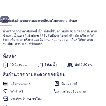
รีสอร์ท
่อน
ถัดไป
น้า
34+
ภาพรวม
สิ่งอำนวยความสะดวก
ที่ตั้ง
นโยบายการเข้าพัก
บ้านพักตากอากาศแห่งนี้ เป็นที่พักที่ขับรถไม่เกิน 10 นาทีจาก สะพาน
ข้ามแม่น้ำแคว ผู้เข้าพักจะได้รับสิทธิประโยชน์ฟรี เช่น บริการ Wi-
Fiและที่จอดรถ บริการและสิ่งอำนวยความสะดวกอื่นๆ ได้แก่ ลาน
ระเบียง, สวน และ ทีวีจอแบน
ทั้งหลัง
10 ห้องนอน
1 ห้องน้ำ
พักได้ 20 คน
10 Bedrooms Bungalow | ลานระเบียง
สิ่งอำนวยความสะดวกยอดนิยม
ครัวส่วนกลาง
ที่จอดรถฟรี
Wi-Fi ฟรี
เครื่องปรับอากาศ
ฝ่ายต้อนรับ 24 ชั่วโมง