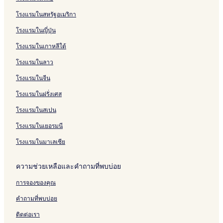
c
a
u
b
K
l
a
c
h
v
e
a
S
r
e
n
l
i
R
บ
รั
โรงแรมในสหรัฐอเมริกา
h
n
r
u
w
n
h
a
e
d
b
i
y
s
z
i
d
i
P
บ
a
a
i
r
a
c
a
n
r
&
u
a
-
o
i
x
a
v
h
K
โรงแรมในญี่ปุ่น
n
b
i
i
h
n
a
K
R
r
m
H
r
t
R
R
e
u
a
a
u
R
a
a
b
w
e
i
R
o
t
r
i
e
r
r
n
โรงแรมในเกาหลีใต้
b
r
e
n
b
u
a
s
C
i
s
a
v
s
p
a
o
u
i
s
a
u
r
i
t
i
v
t
H
e
o
o
n
k
โรงแรมในลาว
r
o
b
r
i
a
t
e
e
o
r
r
o
g
a
i
r
u
i
u
y
r
l
t
K
t
l
H
n
โรงแรมในจีน
t
r
r
H
K
e
w
K
R
i
H
โรงแรมในฝรั่งเศส
K
i
a
o
w
l
a
a
e
l
o
a
n
t
a
i
n
s
l
t
โรงแรมในสเปน
n
t
e
i
R
c
o
R
e
c
l
R
e
h
r
e
l
โรงแรมในเยอรมนี
h
e
s
a
t
s
a
s
o
n
o
โรงแรมในมาเลเซีย
n
o
r
a
r
a
r
t
b
t
ความช่วยเหลือและคำถามที่พบบ่อย
b
t
u
u
r
การจองของคุณ
r
i
i
คำถามที่พบบ่อย
ติดต่อเรา