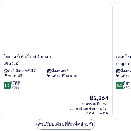
ไทเกอร์เฮ้าส์ แม่น้ำแคว
เดอะไนน์
ไท
เดอะ
ไทเกอร์เฮ้าส์ แม่น้ำแคว
เดอะไน
เก
ไนน์
ศรีสวัสดิ์
กาญจนบุ
อร์
เบด
สัตว์เลี้ยงเข้าพักได้
ที่จอดรถฟรี
ที่จอด
เฮ้าส์
แอนด์
Wi-Fi ฟรี
เครื่องปรับอากาศ
เครื่อ
แม่น้ำ
เรส
แคว
เต
9.6
8.0
ไร้ที่ติ
ดีมา
9.6
8.0
ศรีสวัสดิ์
อร
จาก
จาก
9 รีวิว
2 รีวิ
องต์
10,
10,
ราคา
฿2,264
กาญจนบุ
ไร้
ดี
ปัจจุบัน
ที่
มาก,
ราคารวม ฿2,490
คือ
รวมภาษีและค่าธรรมเนียม
ติ,
2
฿2,264
13 ส.ค. - 14 ส.ค.
9
รีวิว
รีวิว
เปรียบเทียบที่พักที่คล้ายกัน