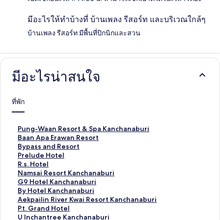
มีอะไรให้ทำบ้างที่ บ้านเพลง รีสอร์ท และบริเวณใกล้ๆ
บ้านเพลง รีสอร์ท มีพื้นที่ปิกนิกและสวน
มีอะไรน่าสนใจ
ที่พัก
ลิ
Pung-Waan Resort & Spa Kanchanaburi
ง
ลิ
Baan Apa Erawan Resort
ก์
ง
ลิ
Bypass and Resort
ม
ก์
ง
ลิ
Prelude Hotel
า
ม
ก์
ง
ลิ
R.s. Hotel
ต
า
ม
ก์
ง
ลิ
Namsai Resort Kanchanaburi
ร
ต
า
ม
ก์
ง
ลิ
G9 Hotel Kanchanaburi
ฐ
ร
ต
า
ม
ก์
ง
ลิ
By Hotel Kanchanaburi
า
ฐ
ร
ต
า
ม
ก์
ง
ลิ
Aekpailin River Kwai Resort Kanchanaburi
น
า
ฐ
ร
ต
า
ม
ก์
ง
ลิ
P.t. Grand Hotel
สำ
น
า
ฐ
ร
ต
า
ม
ก์
ง
ลิ
U Inchantree Kanchanaburi