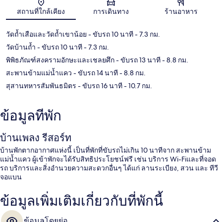
แผนที่
สถานที่ใกล้เคียง
การเดินทาง
ร้านอาหาร
วัดถ้ำเสือและวัดถ้ำเขาน้อย
- ขับรถ 10 นาที
- 7.3 กม.
วัดบ้านถ้ำ
- ขับรถ 10 นาที
- 7.3 กม.
พิพิธภัณฑ์สงครามอักษะและเชลยศึก
- ขับรถ 13 นาที
- 8.8 กม.
สะพานข้ามแม่น้ำแคว
- ขับรถ 14 นาที
- 8.8 กม.
สุสานทหารสัมพันธมิตร
- ขับรถ 16 นาที
- 10.7 กม.
ข้อมูลที่พัก
บ้านเพลง รีสอร์ท
บ้านพักตากอากาศแห่งนี้ เป็นที่พักที่ขับรถไม่เกิน 10 นาทีจาก สะพานข้าม
แม่น้ำแคว ผู้เข้าพักจะได้รับสิทธิประโยชน์ฟรี เช่น บริการ Wi-Fiและที่จอด
รถ บริการและสิ่งอำนวยความสะดวกอื่นๆ ได้แก่ ลานระเบียง, สวน และ ทีวี
จอแบน
ข้อมูลเพิ่มเติมเกี่ยวกับที่พักนี้
ข้อมูลโดยย่อ