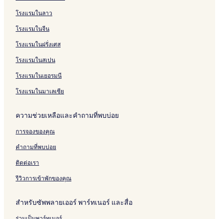
o
H
o
h
o
B
n
V
d
e
r
e
y
w
o
u
L
t
e
n
i
w
V
i
l
n
โรงแรมในลาว
n
t
s
o
e
d
c
i
a
S
F
P
T
e
g
l
C
t
e
H
t
a
โรงแรมในจีน
r
u
B
o
o
w
o
A
r
โรงแรมในฝรั่งเศส
i
b
u
t
r
H
u
p
m
v
-
r
t
i
o
s
a
C
โรงแรมในสเปน
a
D
n
a
a
t
e
r
o
t
o
e
g
H
e
R
t
t
โรงแรมในเยอรมนี
e
g
r
e
o
l
o
m
t
p
F
&
G
t
o
e
a
โรงแรมในมาเลเซีย
u
r
H
l
e
m
n
g
b
i
o
a
l
O
t
e
ความช่วยเหลือและคำถามที่พบบ่อย
e
t
n
n
s
n
T
G
l
การจองของคุณ
d
u
w
y
l
b
n
A
คำถามที่พบบ่อย
y
L
a
c
e
H
c
ติดต่อเรา
f
o
o
t
l
m
รีวิวการเข้าพักของคุณ
T
i
m
e
d
o
สำหรับซัพพลายเออร์ พาร์ทเนอร์ และสื่อ
n
a
d
t
y
a
ร่วมเป็นพาร์ทเนอร์