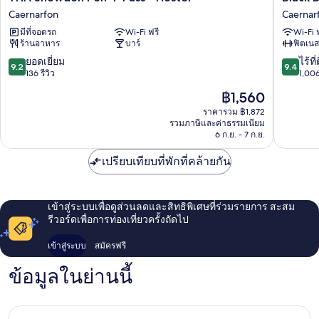
Snowdon
Boy
Caernarfon
Caernar
Pen-
Inn
มีที่จอดรถ
Wi-Fi ฟรี
Wi-Fi 
Y-
Caernar
ร้านอาหาร
บาร์
ฟิตเนส
Pass
-
9.2
9.4
ยอดเยี่ยม
ไร้ที่
9.2
9.4
Hostel
จาก
จาก
136 รีวิว
1,006
Caernarfon
10,
10,
ราคา
฿1,560
ยอด
ไร้
ปัจจุบัน
เยี่ยม,
ที่
ราคารวม ฿1,872
คือ
รวมภาษีและค่าธรรมเนียม
136
ติ,
฿1,560
6 ก.ย. - 7 ก.ย.
รีวิว
1,006
รีวิว
เปรียบเทียบที่พักที่คล้ายกัน
เข้าสู่ระบบเพื่อดูส่วนลดและสิทธิพิเศษที่ร่วมรายการ สะสม
รีวอร์ดเพื่อการท่องเที่ยวครั้งถัดไป
เข้าสู่ระบบ
สมัครฟรี
ข้อมูลในย่านนี้