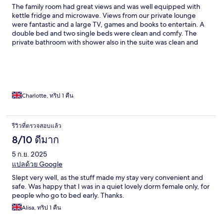
The family room had great views and was well equipped with
kettle fridge and microwave. Views from our private lounge
were fantastic and a large TV, games and books to entertain. A
double bed and two single beds were clean and comfy. The
private bathroom with shower also in the suite was clean and
compact. Breakfast was not discussed but looks like a self serve
cereal and brews. We went to a cafe for a cooked breakfast. Bar
downstairs was quirky and couldn't hear anything from the top
floor.
Charlotte, ทริป 1 คืน
รีวิวที่ตรวจสอบแล้ว
8/10 ดีมาก
5 ก.ย. 2025
แปลด้วย Google
Slept very well, as the stuff made my stay very convenient and
safe. Was happy that I was in a quiet lovely dorm female only, for
people who go to bed early. Thanks.
Alisa, ทริป 1 คืน