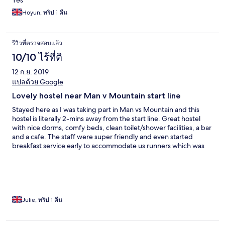
Yes
Hoyun, ทริป 1 คืน
รีวิวที่ตรวจสอบแล้ว
10/10 ไร้ที่ติ
12 ก.ย. 2019
แปลด้วย Google
Lovely hostel near Man v Mountain start line
Stayed here as I was taking part in Man vs Mountain and this
hostel is literally 2-mins away from the start line. Great hostel
with nice dorms, comfy beds, clean toilet/shower facilities, a bar
and a cafe. The staff were super friendly and even started
breakfast service early to accommodate us runners which was
great! Highly recommend staying here :-)
Julie, ทริป 1 คืน