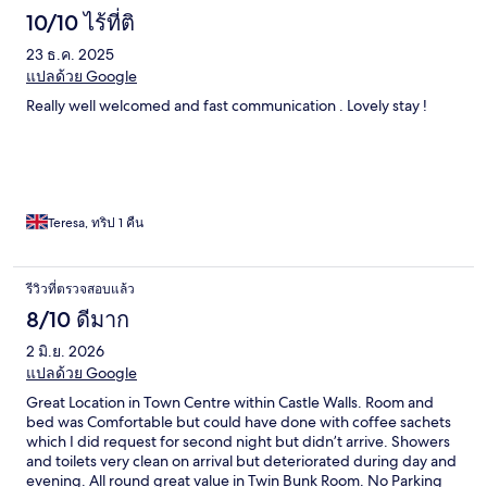
10/10 ไร้ที่ติ
23 ธ.ค. 2025
แปลด้วย Google
Really well welcomed and fast communication . Lovely stay !
Teresa, ทริป 1 คืน
รีวิวที่ตรวจสอบแล้ว
8/10 ดีมาก
2 มิ.ย. 2026
แปลด้วย Google
Great Location in Town Centre within Castle Walls. Room and
bed was Comfortable but could have done with coffee sachets
which I did request for second night but didn’t arrive. Showers
and toilets very clean on arrival but deteriorated during day and
evening. All round great value in Twin Bunk Room. No Parking