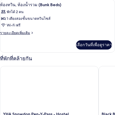
ห้องทวิน, ห้องน้ำรวม (Bunk Beds) | ห้องเก
เปิด
4
ห้อง
(2
ห้องทวิน, ห้องน้ำรวม (Bunk Beds)
แฟ
ภาพถ่าย
Adults
พักได้ 2 คน
มิ
+
ทั้งหมด
ลี่
1 เตียงสองชั้นขนาดทวินไซส์
4
(2
ของ
Wi-Fi ฟรี
Adults
Children)
+
ห้อง
ราย
รายละเอียดเพิ่มเติม
4
ละเอียด
ทวิน,
Children)
เพิ่ม
เลือกวันที่เพื่อดูราคา
เติม
ห้องน้ำ
เกี่ยว
รวม
กับ
ที่พักที่คล้ายกัน
ห้อง
(Bunk
ทวิ
Beds)
YHA Snowdon Pen-Y-Pass - Hostel
Black Bo
น,
ห้องน้ำ
รวม
(Bunk
Beds)
YHA
Black
YHA Snowdon Pen-Y-Pass - Hostel
Black 