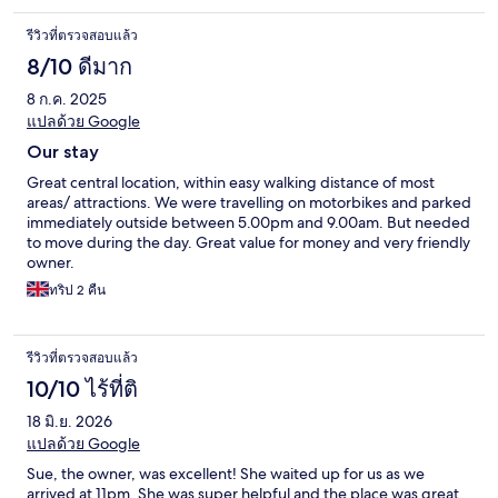
รีวิวที่ตรวจสอบแล้ว
8/10 ดีมาก
8 ก.ค. 2025
แปลด้วย Google
Our stay
Great central location, within easy walking distance of most
areas/ attractions. We were travelling on motorbikes and parked
immediately outside between 5.00pm and 9.00am. But needed
to move during the day. Great value for money and very friendly
owner.
ทริป 2 คืน
รีวิวที่ตรวจสอบแล้ว
10/10 ไร้ที่ติ
18 มิ.ย. 2026
แปลด้วย Google
Sue, the owner, was excellent! She waited up for us as we
arrived at 11pm. She was super helpful and the place was great,