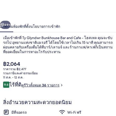
Bunkhouse
Bar
and
่อน
ถัดไป
Cafe
น้า
49+
ภาพรวม
ห้องพัก
ที่ตั้ง
นโยบายการเข้าพัก
-
เมื่อเข้าพักที่ Ty Glyndwr Bunkhouse Bar and Cafe - โฮสเทล คุณจะขับ
โฮ
รถไป อุทยานแห่งชาติเอเรอรี ได้โดยใช้เวลาไม่เกิน 15 นาที คุณสามารถ
ผ่อนคลายกับเครื่องดื่มได้ที่บาร์/เลานจ์ และร้านกาแฟ/คาเฟ่ก็เป็นสถาน
สเทล
ที่ยอดเยี่ยมในการหาอะไรรับประทาน
ราคา
฿2,064
ปัจจุบัน
ราคารวม ฿2,477
฿2,064
รวมภาษีและค่าธรรมเนียม
11 ส.ค. - 12 ส.ค.
สิ่งอำนวยความสะดวกในที่พัก
รีวิว
ไร้ที่ติ
9.6
ดูรีวิวทั้งหมด 36 รายการ
9.6 จาก 10
สิ่งอำนวยความสะดวกยอดนิยม
มีที่จอดรถ
Wi-Fi ฟรี