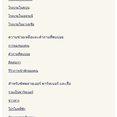
P
h
l
r
t
h
o
R
S
h
o
o
l
a
e
a
t
e
u
o
u
m
โรงแรมในสเปน
u
i
l
i
h
s
k
t
s
e
s
R
a
o
h
h
e
s
โรงแรมในเยอรมนี
e
i
r
o
a
t
s
t
t
i
a
โรงแรมในมาเลเซีย
o
h
R
y
r
a
e
ความช่วยเหลือและคำถามที่พบบ่อย
t
i
s
o
การจองของคุณ
r
t
คำถามที่พบบ่อย
ติดต่อเรา
รีวิวการเข้าพักของคุณ
สำหรับซัพพลายเออร์ พาร์ทเนอร์ และสื่อ
ร่วมเป็นพาร์ทเนอร์
ข่าวสาร
โปรโมทที่พัก