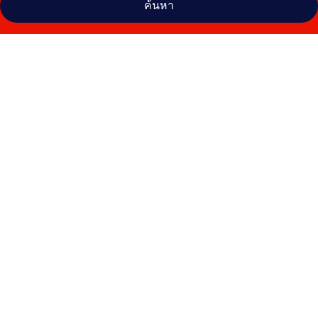
ค้นหา
คลัง
ภาพ
เมา
น์
เท่น