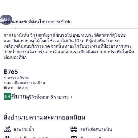
วิว
่อน
ถัดไป
น้า
34+
ภาพรวม
ห้องพัก
ที่ตั้ง
นโยบายการเข้าพัก
เกส
ท์
จาก เมาน์เท่น วิว เกสท์เฮาส์ ขับรถไป อุทยานประวัติศาสตร์สุโขทัย
และ วัดมหาธาตุ ได้โดยใช้เวลาไม่เกิน 10 นาที ผู้เข้าพักสามารถ
เฮา
เพลิดเพลินกับบริการนวด จากนั้นหาอะไรรับประทานที่ห้องอาหาร สระ
ว่ายน้ำกลางแจ้ง บาร์/เลานจ์ และลานระเบียงคือความน่าประทับใจเพิ่ม
เติมของที่พัก
ส์
ราคา
฿765
ปัจจุบัน
ราคารวม ฿900
฿765
รวมภาษีและค่าธรรมเนียม
ห้องดีลักซ์ทริปเปิล, ปลอดบุหรี่, ใช้สระว่า
15 ส.ค. - 16 ส.ค.
รีวิว
ดีมาก
8.4
ดูรีวิวทั้งหมด 5 รายการ
8.4 จาก 10
สิ่งอำนวยความสะดวกยอดนิยม
สระว่ายน้ำ
รถรับส่งสนามบิน