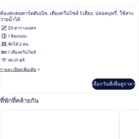
Wi-Fi ฟรี, ผ้าปูที่นอน
เปิด
6
ห้องสแตนดาร์ดดับเบิล, เตียงควีนไซส์ 1 เตียง, ปลอดบุหรี่, ใช้สระ
ภาพถ่าย
ว่ายน้ำได้
ทั้งหมด
20 ตารางเมตร
1 ห้องนอน
ของ
พักได้ 2 คน
ห้อง
1 เตียงควีนไซส์
สแตนดาร์ด
Wi-Fi ฟรี
ดับเบิล,
ราย
รายละเอียดเพิ่มเติม
เตียง
ละเอียด
เพิ่ม
ควีน
เลือกวันที่เพื่อดูราคา
เติม
ไซส์
เกี่ยว
กับ
1
ที่พักที่คล้ายกัน
ห้อง
เตียง,
สแตนดาร์ด
ตูน เกสท์เฮ้าส์ สุโขทัย
วันสุขรีส
ดับเบิล,
ปลอด
เตียง
บุหรี่,
ควีน
ไซส์
ใช้
1