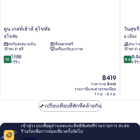
เตียง,
สระ
ปลอด
ว่าย
บุหรี่,
ใช้
น้ำ
สระ
ตูน
วัน
ตูน เกสท์เฮ้าส์ สุโขทัย
วันสุขร
ว่าย
ได้
เกส
สุข
สุโขทัย
อ.เมือง
น้ำ
ท์
รีสอร์ท
ได้
รถรับส่งสนามบิน
ที่จอดรถฟรี
สระว่า
เฮ้าส์
สุโขทัย
Wi-Fi ฟรี
เครื่องปรับอากาศ
Wi-Fi 
สุโขทัย
อ.เมือง
สุโขทัย
10.0
8.6
ไร้ที่ติ
ดีเลิ
10
8.6
จาก
จาก
1 รีวิว
9 รีวิ
10,
10,
ไร้
ดี
ราคา
฿419
ที่
เลิศ,
ปัจจุบัน
ราคารวม ฿448
ติ,
9
คือ
รวมภาษีและค่าธรรมเนียม
1
รีวิว
฿419
7 ก.ย. - 8 ก.ย.
รีวิว
เปรียบเทียบที่พักที่คล้ายกัน
เข้าสู่ระบบเพื่อดูส่วนลดและสิทธิพิเศษที่ร่วมรายการ สะสม
รีวอร์ดเพื่อการท่องเที่ยวครั้งถัดไป