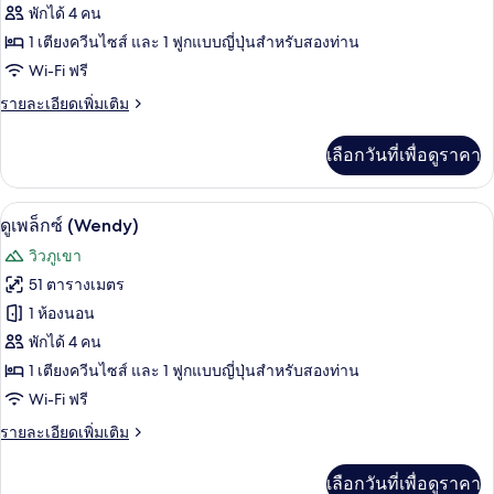
ดู
พักได้ 4 คน
1 เตียงควีนไซส์ และ 1 ฟูกแบบญี่ปุ่นสำหรับสองท่าน
เพล็
Wi-Fi ฟรี
กซ์
ราย
รายละเอียดเพิ่มเติม
(Tinker
ละเอียด
Bell)
เพิ่ม
เลือกวันที่เพื่อดูราคา
เติม
เกี่ยว
กับ
ดูเพล็กซ์ (Wendy) | Wi-Fi ฟรี
เปิด
6
ดู
ดูเพล็กซ์ (Wendy)
เพล็
ภาพถ่าย
วิวภูเขา
กซ์
ทั้งหมด
(Tinker
51 ตารางเมตร
Bell)
ของ
1 ห้องนอน
ดู
พักได้ 4 คน
1 เตียงควีนไซส์ และ 1 ฟูกแบบญี่ปุ่นสำหรับสองท่าน
เพล็
Wi-Fi ฟรี
กซ์
ราย
รายละเอียดเพิ่มเติม
(Wendy)
ละเอียด
เพิ่ม
เลือกวันที่เพื่อดูราคา
เติม