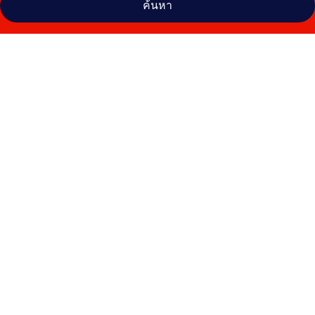
ค้นหา
คลัง
ภาพ
แอส
เฟิร์สต์
ไทม์