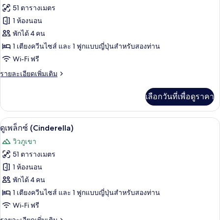
ทั้งหมด
ครอบครัว,
51 ตารางเมตร
2
ของ
1 ห้องนอน
ห้อง
นอน
ดู
พักได้ 4 คน
1 เตียงควีนไซส์ และ 1 ฟูกแบบญี่ปุ่นสำหรับสองท่าน
เพล็
Wi-Fi ฟรี
กซ์
ราย
รายละเอียดเพิ่มเติม
(Dooly)
ละเอียด
เพิ่ม
เลือกวันที่เพื่อดูราคา
เติม
เกี่ยว
กับ
ดูเพล็กซ์ (Cinderella) | บริการอาหารใน
เปิด
6
ดู
ดูเพล็กซ์ (Cinderella)
เพล็
ภาพถ่าย
วิวภูเขา
กซ์
ทั้งหมด
(Dooly)
51 ตารางเมตร
ของ
1 ห้องนอน
ดู
พักได้ 4 คน
1 เตียงควีนไซส์ และ 1 ฟูกแบบญี่ปุ่นสำหรับสองท่าน
เพล็
Wi-Fi ฟรี
กซ์
ราย