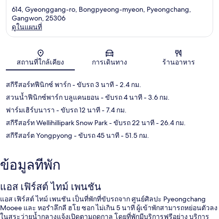
614, Gyeonggang-ro, Bongpyeong-myeon, Pyeongchang,
Gangwon, 25306
ดูในแผนที่
แผนที่
สถานที่ใกล้เคียง
การเดินทาง
ร้านอาหาร
สกีรีสอร์ทฟีนิกซ์ พาร์ก
- ขับรถ 3 นาที
- 2.4 กม.
สวนน้ำฟีนิกซ์พาร์ก บลูแคนยอน
- ขับรถ 4 นาที
- 3.6 กม.
ฟาร์มเฮิร์บนารา
- ขับรถ 12 นาที
- 7.4 กม.
สกีรีสอร์ท Wellihillipark Snow Park
- ขับรถ 22 นาที
- 26.4 กม.
สกีรีสอร์ต Yongpyong
- ขับรถ 45 นาที
- 51.5 กม.
ข้อมูลที่พัก
แอส เฟิร์สต์ ไทม์ เพนชัน
แอส เฟิร์สต์ ไทม์ เพนชัน เป็นที่พักที่ขับรถจาก ศูนย์ศิลปะ Pyeongchang
Mooee และ หอรำลึกลี ฮโย ซอก ไม่เกิน 5 นาที ผู้เข้าพักสามารถหย่อนตัวลง
ในสระว่ายน้ำกลางแจ้งเปิดตามฤดูกาล โดยที่พักมีบริการฟรีอย่าง บริการ