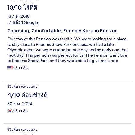
10/10 ไร้ที่ติ
13 ก.พ. 2018
แปลด้วย Google
Charming, Comfortable, Friendly Korean Pension
Our stay at this Pension was terrific. We were looking for a place
to stay close to Phoenix Snow Park because we had a late
Olympic event we were attending one day and an early one the
next day. This pension was perfect for us. The Pension was close
to Phoenix Snow Park, and they were able to give me a ride
there after check-in and were able to get a cab for me the next
ทริป 1 คืน
morning. The room was immaculately clean, warm and
comfortable. The staff was outstanding. They were kind,
cordial, and helpful. I would say very foreigner friendly. The
รีวิวที่ตรวจสอบแล้ว
setting is very nice and beautiful. It snowed overnight, so seeing
fresh snow was nice. I would recommend this Pension, and I
4/10 ค่อนข้างดี
would stay there again.
30 ธ.ค. 2024
ทริป 1 คืน
รีวิวที่ตรวจสอบแล้ว