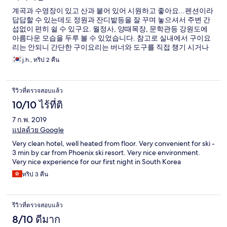
계곡과 수영장이 있고 산과 붙어 있어 시원하고 좋아요...펜션이라
답답할 수 있는데도 정원과 잔디밭등을 잘 꾸며 놓으셔서 주변 간
섭없이 편히 쉴 수 있구요. 월정사, 양때목장, 문학관등 강원도에
아름다운 모습을 두루 볼 수 있었습니다. 참고로 실내에서 구이요
리는 안되니 간단한 구이요리는 버너와 도구를 직접 챙기 시거나
주인댁에 바베큐숯불을 신청하셔야 해요.
j.h., ทริป 2 คืน
รีวิวที่ตรวจสอบแล้ว
10/10 ไร้ที่ติ
7 ก.พ. 2019
แปลด้วย Google
Very clean hotel, well heated from floor. Very convenient for ski -
3 min by car from Phoenix ski resort. Very nice environment.
Very nice experience for our first night in South Korea
ทริป 3 คืน
รีวิวที่ตรวจสอบแล้ว
8/10 ดีมาก