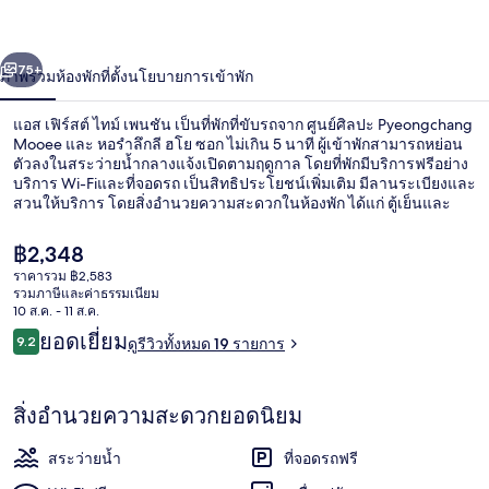
เพน
่อน
ถัดไป
น้า
75+
ภาพรวม
ห้องพัก
ที่ตั้ง
นโยบายการเข้าพัก
ชัน
แอส เฟิร์สต์ ไทม์ เพนชัน เป็นที่พักที่ขับรถจาก ศูนย์ศิลปะ Pyeongchang
Mooee และ หอรำลึกลี ฮโย ซอก ไม่เกิน 5 นาที ผู้เข้าพักสามารถหย่อน
ตัวลงในสระว่ายน้ำกลางแจ้งเปิดตามฤดูกาล โดยที่พักมีบริการฟรีอย่าง
บริการ Wi-Fiและที่จอดรถ เป็นสิทธิประโยชน์เพิ่มเติม มีลานระเบียงและ
สวนให้บริการ โดยสิ่งอำนวยความสะดวกในห้องพัก ได้แก่ ตู้เย็นและ
ไมโครเวฟ
ราคา
฿2,348
ปัจจุบัน
ราคารวม ฿2,583
฿2,348
รวมภาษีและค่าธรรมเนียม
สระว่ายน้ำกลางแจ้งเปิดตามฤดูกาล, สระ
10 ส.ค. - 11 ส.ค.
รีวิว
ยอดเยี่ยม
9.2
ดูรีวิวทั้งหมด 19 รายการ
9.2 จาก 10
สิ่งอำนวยความสะดวกยอดนิยม
สระว่ายน้ำ
ที่จอดรถฟรี