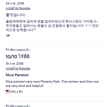
26 ก.พ. 2018
แปลด้วย Google
좋앗습니다.
올림픽떄문에 급하게 방을 잡게되었는대 휘닉스랑도 가까웟고~
주인분들도 일하시는 분들도 넘 친절해서 좋앗습니다! ㅋㅋ 전반
적으로 만족합니다^^
รีวิวที่ตรวจสอบแล้ว
10/10 ไร้ที่ติ
16 ก.พ. 2018
แปลด้วย Google
Nice Pension
Nice pension very near Phoenix Park. The owners and their son
are very kind and helpful!
ทริป 2 คืน
รีวิวที่ตรวจสอบแล้ว