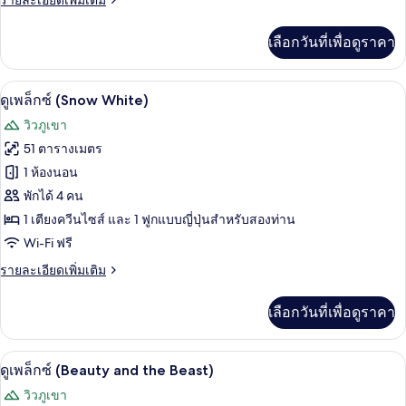
รายละเอียดเพิ่มเติม
(Cinderella)
ละเอียด
เพิ่ม
เลือกวันที่เพื่อดูราคา
เติม
เกี่ยว
กับ
ดูเพล็กซ์ (Snow White) | Wi-Fi ฟรี
เปิด
5
ดู
ดูเพล็กซ์ (Snow White)
เพล็
ภาพถ่าย
วิวภูเขา
กซ์
ทั้งหมด
(Cinderella)
51 ตารางเมตร
ของ
1 ห้องนอน
ดู
พักได้ 4 คน
1 เตียงควีนไซส์ และ 1 ฟูกแบบญี่ปุ่นสำหรับสองท่าน
เพล็
Wi-Fi ฟรี
กซ์
ราย
รายละเอียดเพิ่มเติม
(Snow
ละเอียด
White)
เพิ่ม
เลือกวันที่เพื่อดูราคา
เติม
เกี่ยว
กับ
ดูเพล็กซ์ (Beauty and the Beast) | Wi-Fi
เปิด
6
ดู
ดูเพล็กซ์ (Beauty and the Beast)
เพล็
ภาพถ่าย
วิวภูเขา
กซ์