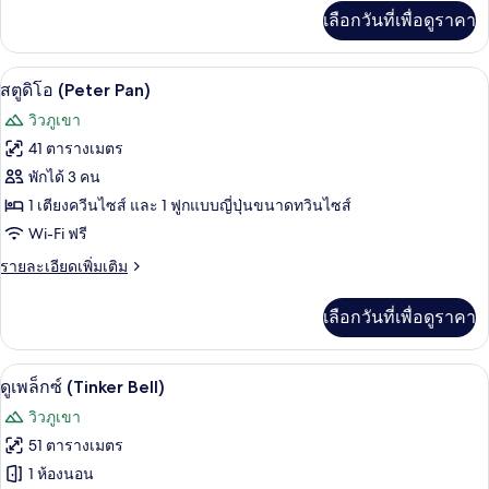
เพิ่ม
เลือกวันที่เพื่อดูราคา
เติม
เกี่ยว
กับ
สตูดิโอ (Peter Pan) | Wi-Fi ฟรี
เปิด
4
สตู
สตูดิโอ (Peter Pan)
ดิ
ภาพถ่าย
วิวภูเขา
โอ
ทั้งหมด
(Captain
41 ตารางเมตร
Hook)
ของ
พักได้ 3 คน
สตู
1 เตียงควีนไซส์ และ 1 ฟูกแบบญี่ปุ่นขนาดทวินไซส์
Wi-Fi ฟรี
ดิโอ
(Peter
ราย
รายละเอียดเพิ่มเติม
ละเอียด
Pan)
เพิ่ม
เลือกวันที่เพื่อดูราคา
เติม
เกี่ยว
กับ
ดูเพล็กซ์ (Tinker Bell) | Wi-Fi ฟรี
เปิด
6
สตู
ดูเพล็กซ์ (Tinker Bell)
ดิ
ภาพถ่าย
วิวภูเขา
โอ
ทั้งหมด
(Peter
51 ตารางเมตร
Pan)
ของ
1 ห้องนอน