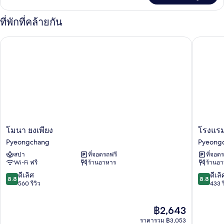
เกี่ยว
กับ
ที่พักที่คล้ายกัน
ดู
เพล็
โมนา ยงเพียง
โรงแรมอ
กซ์
(Wendy)
โมนา
โรงแรม
โมนา ยงเพียง
โรงแรม
ยง
อัม
Pyeongchang
Pyeong
เพียง
Pyeong
สปา
ที่จอดรถฟรี
ที่จอด
Pyeongchang
Wi-Fi ฟรี
ร้านอาหาร
ร้านอ
8.8
8.8
ดีเลิศ
ดีเลิ
8.8
8.8
จาก
จาก
560 รีวิว
433 ร
10,
10,
ดี
ดี
ราคา
฿2,643
เลิศ,
เลิศ,
ปัจจุบัน
560
433
ราคารวม ฿3,053