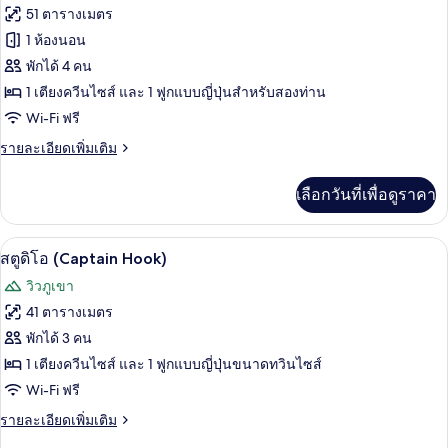
ทั้งหมด
(Snow
51 ตารางเมตร
White)
ของ
1 ห้องนอน
ดู
พักได้ 4 คน
1 เตียงควีนไซส์ และ 1 ฟูกแบบญี่ปุ่นสำหรับสองท่าน
เพล็
Wi-Fi ฟรี
กซ์
ราย
รายละเอียดเพิ่มเติม
(Beauty
ละเอียด
and
เพิ่ม
เลือกวันที่เพื่อดูราคา
the
เติม
Beast)
เกี่ยว
กับ
สตูดิโอ (Captain Hook) | ครัวขนาดเล็ก
เปิด
5
ดู
สตูดิโอ (Captain Hook)
เพล็
ภาพถ่าย
วิวภูเขา
กซ์
ทั้งหมด
(Beauty
41 ตารางเมตร
and
ของ
พักได้ 3 คน
the
Beast)
สตู
1 เตียงควีนไซส์ และ 1 ฟูกแบบญี่ปุ่นขนาดทวินไซส์
Wi-Fi ฟรี
ดิโอ
(Captain
ราย
รายละเอียดเพิ่มเติม
ละเอียด
Hook)