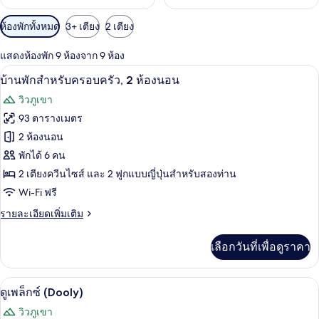
ตัว
ห้องพักทั้งหมด
3+ เตียง
2 เตียง
กรอง
แสดงห้องพัก 9 ห้องจาก 9 ห้อง
ที่
บ้านพักสำหรับครอบครัว, 2 ห้องนอน | Wi
เปิด
มี
6
บ้านพักสำหรับครอบครัว, 2 ห้องนอน
ให้
ภาพถ่าย
วิวภูเขา
สำหรับ
ทั้งหมด
93 ตารางเมตร
ห้อง
ของ
2 ห้องนอน
พัก
บ้าน
พักได้ 6 คน
2 เตียงควีนไซส์ และ 2 ฟูกแบบญี่ปุ่นสำหรับสองท่าน
พัก
Wi-Fi ฟรี
สำหรับ
ราย
รายละเอียดเพิ่มเติม
ครอบครัว,
ละเอียด
2
เพิ่ม
เลือกวันที่เพื่อดูราคา
เติม
ห้อง
เกี่ยว
นอน
กับ
ดูเพล็กซ์ (Dooly) | Wi-Fi ฟรี
เปิด
5
บ้าน
ดูเพล็กซ์ (Dooly)
พัก
ภาพถ่าย
วิวภูเขา
สำหรับ