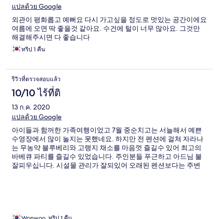
แปลด้วย Google
외관이 평화롭고 예뻐요 다시 가고싶을 정도로 멋있는 공간이에요
여름에 오면 딱 좋을것 같아요. 수건에 털이 너무 많아요. 그것만
해결해주시면 다 좋습니다
ทริป 1 คืน
รีวิวที่ตรวจสอบแล้ว
10/10 ไร้ที่ติ
13 ก.ค. 2020
แปลด้วย Google
아이들과 함꺼한 가족여행이었고 7월 중순치고는 서늘해서 예쁜
수영장에서 많이 놀지는 못했네요. 하지만 전 펜션에 걸쳐 자라나
는 무농약 블루베리와 고랭지 채소를 마음껏 즐길수 있어 최고의
바베큐 파티를 즐길수 있었습니다. 주인분들 푸근하고 아드님 불
잘피우십니다. 시설물 관리가 잘되있어 오래된 펜션보다는 주변
환경과 잘 어우러지는것 같습니다. 호텔식 안락함까지는 아니지만
매트리스 컨디션도 괜찮습니다.
Wonwoo, ทริป 1 คืน