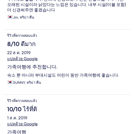
오래된 시설이라 낡았다는 느낌은 있습니다. 내부 시설(이불 포함)
더 신경써주면 좋겠습니다
Jin, ทริป 1 คืน
รีวิวที่ตรวจสอบแล้ว
8/10 ดีมาก
22 ส.ค. 2019
แปลด้วย Google
가족여행에 추천합니다.
숙소 뿐 아니라 부대시설도 어린이 동반 가족여행에 좋습니다.
SUNNY, ทริป 1 คืน
รีวิวที่ตรวจสอบแล้ว
10/10 ไร้ที่ติ
1 ส.ค. 2019
แปลด้วย Google
가족여행