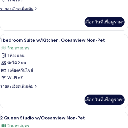
Wi-Fi ฟรี
studio
ราย
รายละเอียดเพิ่มเติม
w/Kitchen,
ละเอียด
Oceanview
เพิ่ม
เลือกวันที่เพื่อดูราคา
เติม
Non-
เกี่ยว
Pet
กับ
1 bedroom Suite w/Kitchen, Oceanview
เปิด
7
1
1 bedroom Suite w/Kitchen, Oceanview Non-Pet
King
ภาพถ่าย
วิวมหาสมุทร
studio
ทั้งหมด
w/Kitchen,
1 ห้องนอน
Oceanview
ของ
พักได้ 2 คน
Non-
1
Pet
1 เตียงควีนไซส์
bedroom
Wi-Fi ฟรี
Suite
ราย
รายละเอียดเพิ่มเติม
w/Kitchen,
ละเอียด
Oceanview
เพิ่ม
เลือกวันที่เพื่อดูราคา
เติม
Non-
เกี่ยว
Pet
กับ
2 Queen Studio w/Oceanview Non-Pet | 
เปิด
5
1
2 Queen Studio w/Oceanview Non-Pet
bedroom
ภาพถ่าย
วิวมหาสมุทร
Suite