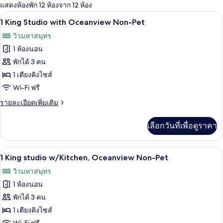
แสดงห้องพัก 12 ห้องจาก 12 ห้อง
ที่
1 King Studio with Oceanview Non-Pet |
เปิด
มี
5
1 King Studio with Oceanview Non-Pet
ให้
ภาพถ่าย
วิวมหาสมุทร
สำหรับ
ทั้งหมด
1 ห้องนอน
ห้อง
ของ
พักได้ 3 คน
พัก
1
1 เตียงคิงไซส์
King
Wi-Fi ฟรี
Studio
ราย
รายละเอียดเพิ่มเติม
with
ละเอียด
Oceanview
เพิ่ม
เลือกวันที่เพื่อดูราคา
เติม
Non-
เกี่ยว
Pet
กับ
1 King studio w/Kitchen, Oceanview Non
เปิด
6
1
1 King studio w/Kitchen, Oceanview Non-Pet
King
ภาพถ่าย
วิวมหาสมุทร
Studio
ทั้งหมด
with
1 ห้องนอน
Oceanview
ของ
พักได้ 3 คน
Non-
1
Pet
1 เตียงคิงไซส์
King