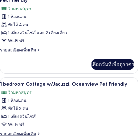
ภาพถ่าย
Pet Friendly
Cottage,
ทั้งหมด
วิวมหาสมุทร
1Bdrm
Kitchen
1 ห้องนอน
ของ
max3
พักได้ 4 คน
1
bedroom
1 เตียงควีนไซส์ และ 2 เตียงเดี่ยว
Cottage
Wi-Fi ฟรี
deluxe
ราย
รายละเอียดเพิ่มเติม
with
ละเอียด
เพิ่ม
kitchen
เลือกวันที่เพื่อดูราคา
เติม
and
เกี่ยว
ocean
กับ
1 bedroom Cottage w/Jacuzzi, Oceanvi
เปิด
view
7
1
1 bedroom Cottage w/Jacuzzi, Oceanview Pet Friendly
bedroom
Pet
ภาพถ่าย
วิวมหาสมุทร
Cottage
Friendly
ทั้งหมด
deluxe
1 ห้องนอน
with
ของ
พักได้ 2 คน
kitchen
1
and
1 เตียงควีนไซส์
ocean
bedroom
Wi-Fi ฟรี
view
Cottage
Pet
ราย
รายละเอียดเพิ่มเติม
w/Jacuzzi,