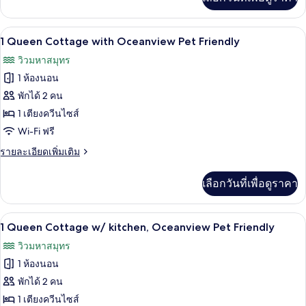
เติม
Non-
เกี่ยว
Pet
กับ
1 Queen Cottage with Oceanview Pet Fri
เปิด
5
2
1 Queen Cottage with Oceanview Pet Friendly
Queen
ภาพถ่าย
วิวมหาสมุทร
Studio
ทั้งหมด
w/Kitchen,
1 ห้องนอน
Oceanview
ของ
พักได้ 2 คน
Non-
1
Pet
1 เตียงควีนไซส์
Queen
Wi-Fi ฟรี
Cottage
ราย
รายละเอียดเพิ่มเติม
with
ละเอียด
Oceanview
เพิ่ม
เลือกวันที่เพื่อดูราคา
เติม
Pet
เกี่ยว
Friendly
กับ
1 Queen Cottage w/ kitchen, Oceanview P
เปิด
10
1
1 Queen Cottage w/ kitchen, Oceanview Pet Friendly
Queen
ภาพถ่าย
วิวมหาสมุทร
Cottage
ทั้งหมด
with
1 ห้องนอน
Oceanview
ของ
พักได้ 2 คน
Pet
1
Friendly
1 เตียงควีนไซส์