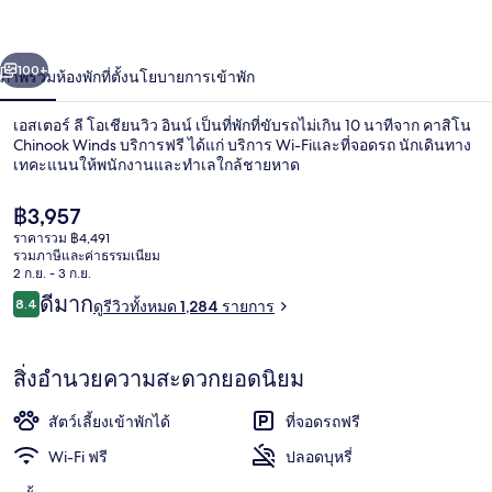
ลี
่อน
ถัดไป
น้า
100+
ภาพรวม
ห้องพัก
ที่ตั้ง
นโยบายการเข้าพัก
โอ
เชีย
เอสเตอร์ ลี โอเชียนวิว อินน์ เป็นที่พักที่ขับรถไม่เกิน 10 นาทีจาก คาสิโน
Chinook Winds บริการฟรี ได้แก่ บริการ Wi-Fiและที่จอดรถ นักเดินทาง
นวิว
เทคะแนนให้พนักงานและทำเลใกล้ชายหาด
อินน์
ราคา
฿3,957
ปัจจุบัน
ราคารวม ฿4,491
฿3,957
รวมภาษีและค่าธรรมเนียม
2 ก.ย. - 3 ก.ย.
รีวิว
ดีมาก
8.4
ดูรีวิวทั้งหมด 1,284 รายการ
1 bedroom Cottage w/Jacuzzi, Oceanview
8.4 จาก 10
สิ่งอำนวยความสะดวกยอดนิยม
สัตว์เลี้ยงเข้าพักได้
ที่จอดรถฟรี
Wi-Fi ฟรี
ปลอดบุหรี่