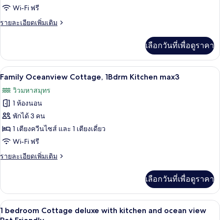
Queen
Wi-Fi ฟรี
Cottage
ราย
รายละเอียดเพิ่มเติม
w/
ละเอียด
kitchen,
เพิ่ม
เลือกวันที่เพื่อดูราคา
เติม
Oceanview
เกี่ยว
Pet
กับ
Family Oceanview Cottage, 1Bdrm Kitchen
เปิด
Friendly
9
1
Family Oceanview Cottage, 1Bdrm Kitchen max3
Queen
ภาพถ่าย
วิวมหาสมุทร
Cottage
ทั้งหมด
w/
1 ห้องนอน
kitchen,
ของ
พักได้ 3 คน
Oceanview
Family
Pet
1 เตียงควีนไซส์ และ 1 เตียงเดี่ยว
Friendly
Oceanview
Wi-Fi ฟรี
Cottage,
ราย
รายละเอียดเพิ่มเติม
1Bdrm
ละเอียด
Kitchen
เพิ่ม
เลือกวันที่เพื่อดูราคา
เติม
max3
เกี่ยว
กับ
1 bedroom Cottage deluxe with kitchen a
เปิด
11
Family
1 bedroom Cottage deluxe with kitchen and ocean view
Oceanview