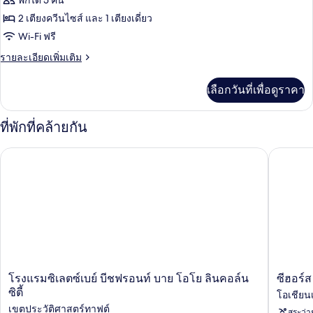
พักได้ 5 คน
Family
2 เตียงควีนไซส์ และ 1 เตียงเดี่ยว
Oceanview
Wi-Fi ฟรี
Cottage,
ราย
รายละเอียดเพิ่มเติม
2Bdrm
ละเอียด
Kitchen
เพิ่ม
เลือกวันที่เพื่อดูราคา
เติม
max5
เกี่ยว
กับ
ที่พักที่คล้ายกัน
Family
Oceanview
โรงแรมซิเลตซ์เบย์ บีชฟรอนท์ บาย โอโย ลินคอล์นซิตี้
ซีฮอร์ส 
Cottage,
2Bdrm
Kitchen
max5
โรงแรม
ซี
โรงแรมซิเลตซ์เบย์ บีชฟรอนท์ บาย โอโย ลินคอล์น
ซีฮอร์
ซิ
ฮ
ซิตี้
โอเชียน
เลต
อร์ส
เขตประวัติศาสตร์ทาฟต์
สระว่า