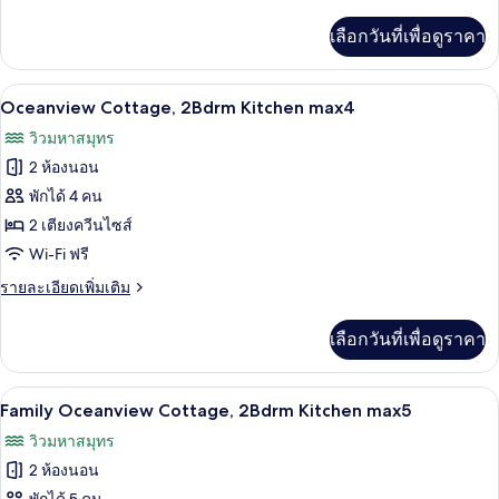
Friendly
ละเอียด
Oceanview
เพิ่ม
เลือกวันที่เพื่อดูราคา
เติม
Pet
เกี่ยว
Friendly
กับ
Oceanview Cottage, 2Bdrm Kitchen m
เปิด
11
1
Oceanview Cottage, 2Bdrm Kitchen max4
bedroom
ภาพถ่าย
วิวมหาสมุทร
Cottage
ทั้งหมด
w/Jacuzzi,
2 ห้องนอน
Oceanview
ของ
พักได้ 4 คน
Pet
Oceanview
Friendly
2 เตียงควีนไซส์
Cottage,
Wi-Fi ฟรี
2Bdrm
ราย
รายละเอียดเพิ่มเติม
Kitchen
ละเอียด
max4
เพิ่ม
เลือกวันที่เพื่อดูราคา
เติม
เกี่ยว
กับ
Family Oceanview Cottage, 2Bdrm Ki
เปิด
10
Oceanview
Family Oceanview Cottage, 2Bdrm Kitchen max5
Cottage,
ภาพถ่าย
วิวมหาสมุทร
2Bdrm
ทั้งหมด
Kitchen
2 ห้องนอน
max4
ของ