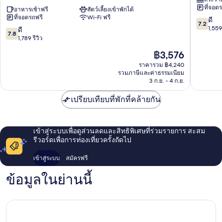
ซ์เบย์
โอ
ที่จอด
บีชฟ
อาหารเช้าฟรี
สัตว์เลี้ยงเข้าพักได้
เชีย
ที่จอดรถฟรี
Wi-Fi ฟรี
รอ
นฟ
7.2
ดี
7.2
นท์
รอน
จาก
1,559 
7.8
ดี
7.8
บาย
ต์
10,
จาก
1,789 รีวิว
โอโย
ลอด
ดี,
10,
ราคา
฿3,576
ลินคอล์น
จ์
1,559
ดี,
ปัจจุบัน
ซิตี้
โอ
รีวิว
1,789
ราคารวม ฿4,240
คือ
เขต
เชีย
รวมภาษีและค่าธรรมเนียม
รีวิว
฿3,576
ประวัติ
3 ก.ย. - 4 ก.ย.
นเลค
ศาสตร์
ทาฟต์
เปรียบเทียบที่พักที่คล้ายกัน
เข้าสู่ระบบเพื่อดูส่วนลดและสิทธิพิเศษที่ร่วมรายการ สะสม
รีวอร์ดเพื่อการท่องเที่ยวครั้งถัดไป
เข้าสู่ระบบ
สมัครฟรี
ข้อมูลในย่านนี้