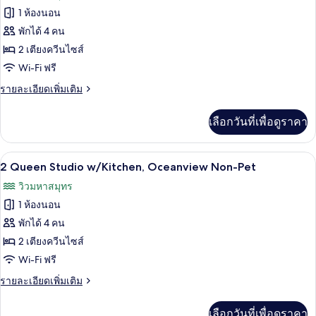
ทั้งหมด
w/Kitchen,
1 ห้องนอน
Oceanview
ของ
พักได้ 4 คน
Non-
2
Pet
2 เตียงควีนไซส์
Queen
Wi-Fi ฟรี
Studio
ราย
รายละเอียดเพิ่มเติม
w/Oceanview
ละเอียด
Non-
เพิ่ม
เลือกวันที่เพื่อดูราคา
เติม
Pet
เกี่ยว
กับ
2 Queen Studio w/Kitchen, Oceanview N
เปิด
7
2
2 Queen Studio w/Kitchen, Oceanview Non-Pet
Queen
ภาพถ่าย
วิวมหาสมุทร
Studio
ทั้งหมด
w/Oceanview
1 ห้องนอน
Non-
ของ
พักได้ 4 คน
Pet
2
2 เตียงควีนไซส์
Queen
Wi-Fi ฟรี
Studio
ราย
รายละเอียดเพิ่มเติม
w/Kitchen,
ละเอียด
Oceanview
เพิ่ม
เลือกวันที่เพื่อดูราคา