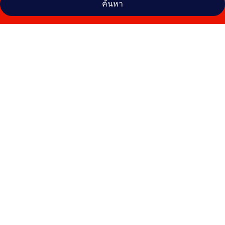
ค้นหา
คลัง
ภาพ
เอ
ส
เตอร์