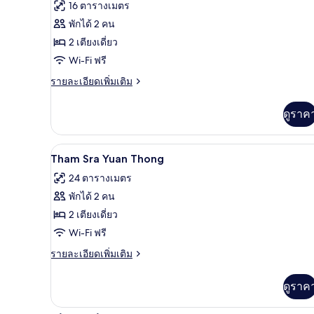
ภาพถ่าย
16 ตารางเมตร
ทั้งหมด
พักได้ 2 คน
ของ
2 เตียงเดี่ยว
Khao
Wi-Fi ฟรี
Khom
ราย
รายละเอียดเพิ่มเติม
ละเอียด
เพิ่ม
ดูราค
เติม
เกี่ยว
กับ
Wi-Fi ฟรี, ผ้าปูที่นอน
เปิด
5
Khao
Tham Sra Yuan Thong
Khom
ภาพถ่าย
24 ตารางเมตร
ทั้งหมด
พักได้ 2 คน
ของ
2 เตียงเดี่ยว
Tham
Wi-Fi ฟรี
Sra
ราย
รายละเอียดเพิ่มเติม
Yuan
ละเอียด
เพิ่ม
Thong
ดูราค
เติม
เกี่ยว