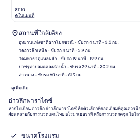
81110
ดูในแผนที่
สถานที่ใกล้เคียง
อุทยานแห่งชาติธารโบกขรณี
- ขับรถ 4 นาที
- 3.5 กม.
วัดอ่าวลึกเหนือ
- ขับรถ 4 นาที
- 3.9 กม.
แผนท
วัดมหาธาตุแหลมสัก
- ขับรถ 19 นาที
- 19.9 กม.
ป่าพรุท่าปอมคลองสองน้ำ
- ขับรถ 29 นาที
- 30.2 กม.
อ่าวนาง
- ขับรถ 60 นาที
- 61.9 กม.
ดูเพิ่มเติม
อ่าวลึกพาราไดซ์
หากไปเยือน อ่าวลึก อ่าวลึกพาราไดซ์ คือตัวเลือกที่ยอดเยี่ยมที่คุณควร
ผ่อนคลายกับการนวดแผนไทย อโรมาเธอราพี หรือการนวดกดจุด ไฮไลท์เพิ่
ขนาดโรงแรม