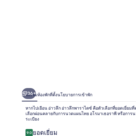
36+
ภาพรวม
ห้องพัก
ที่ตั้ง
นโยบายการเข้าพัก
หากไปเยือน อ่าวลึก อ่าวลึกพาราไดซ์ คือตัวเลือกที่ยอดเยี่ยม
เลือกผ่อนคลายกับการนวดแผนไทย อโรมาเธอราพี หรือการนวดกด
ระเบียง
รีวิว
ยอดเยี่ยม
9.0
9.0 จาก 10