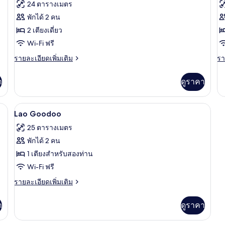
ภาพถ่าย
ภ
24 ตารางเมตร
Hill
ทั้งหมด
ทั
พักได้ 2 คน
ของ
ข
2 เตียงเดี่ยว
Tham
T
Wi-Fi ฟรี
Clang
P
ราย
รา
รายละเอียดเพิ่มเติม
รา
H
ละเอียด
ละ
เพิ่ม
เพิ
T
า
ดูราคา
เติม
เต
เกี่ยว
เกี
กับ
กับ
Wi-Fi ฟรี, ผ้าปูที่นอน
เปิด
4
Tham
T
Lao Goodoo
Clang
Ph
ภาพถ่าย
25 ตารางเมตร
H
ทั้งหมด
To
พักได้ 2 คน
ของ
1 เตียงสำหรับสองท่าน
Lao
Wi-Fi ฟรี
Goodoo
ราย
รายละเอียดเพิ่มเติม
ละเอียด
เพิ่ม
า
ดูราคา
เติม
เกี่ยว