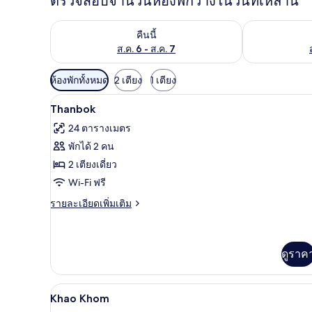
ตรวจสอบจำนวนห้องพักว่างในวันที่เหล่านี้
ตรวจสอบจำนวนห้องพักว่างในคืนนี้ ส.ค. 6 - ส.ค. 7
ตรวจสอบจำนวนห้
คืนนี้
ส.ค. 6 - ส.ค. 7
ตัว
ห้องพักทั้งหมด
2 เตียง
1 เตียง
กรอง
Wi-Fi ฟรี, ผ้าปูที่นอน
เปิด
5
Thanbok
ที่
ภาพถ่าย
มี
24 ตารางเมตร
ทั้งหมด
ให้
พักได้ 2 คน
ของ
สำหรับ
2 เตียงเดี่ยว
ห้อง
Thanbok
Wi-Fi ฟรี
พัก
ราย
รายละเอียดเพิ่มเติม
ละเอียด
เพิ่ม
เติม
เกี่ยว
ดูราค
กับ
Thanbok
Wi-Fi ฟรี, ผ้าปูที่นอน
เปิด
4
Khao Khom