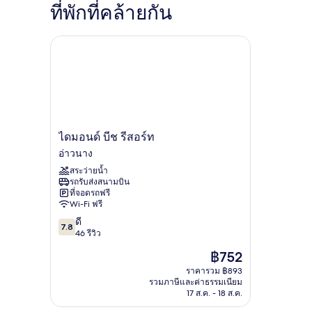
กับ
ที่พักที่คล้ายกัน
Tham
Sra
Yuan
ไดมอนด์ บีช รีสอร์ท
Thong
ไดมอนด์
ไดมอนด์ บีช รีสอร์ท
บีช
อ่าวนาง
รีสอร์ท
สระว่ายน้ำ
อ่าว
รถรับส่งสนามบิน
นาง
ที่จอดรถฟรี
Wi-Fi ฟรี
7.8
ดี
7.8
จาก
46 รีวิว
10,
ราคา
฿752
ดี,
ปัจจุบัน
46
ราคารวม ฿893
คือ
รวมภาษีและค่าธรรมเนียม
รีวิว
฿752
17 ส.ค. - 18 ส.ค.