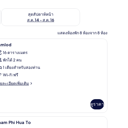
้ ส.ค. 7 - ส.ค. 9
ตรวจสอบจำนวนห้องพักว่างในสุดสัปดาห์หน้า ส.ค. 14 - ส.ค. 16
สุดสัปดาห์หน้า
ส.ค. 14 - ส.ค. 16
แสดงห้องพัก 8 ห้องจาก 8 ห้อง
Wi-Fi ฟรี, ผ้าปูที่นอน
ิด
5
amlod
าพถ่าย
16 ตารางเมตร
้งหมด
พักได้ 2 คน
อง
1 เตียงสำหรับสองท่าน
amlod
Wi-Fi ฟรี
ย
ยละเอียดเพิ่มเติม
เอียด
่ม
ิม
่ยว
ดูราคา
mlod
Wi-Fi ฟรี, ผ้าปูที่นอน
ิด
5
ham Phi Hua To