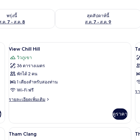
องพักว่างในพรุ่งนี้ ส.ค. 7 - ส.ค. 8
ตรวจสอบจำนวนห้องพักว่างในสุดสัปดาห์นี
พรุ่งนี้
สุดสัปดาห์นี้
ส.ค. 7 - ส.ค. 8
ส.ค. 7 - ส.ค. 9
Wi-Fi ฟรี, ผ้าปูที่นอน
เปิด
เป
5
View Chill Hill
T
ภาพถ่าย
ภ
วิวภูเขา
ทั้งหมด
ทั
36 ตารางเมตร
ของ
ข
พักได้ 2 คน
View
T
1 เตียงสำหรับสองท่าน
Chill
Wi-Fi ฟรี
รา
รา
Hill
ละ
ราย
รายละเอียดเพิ่มเติม
เพิ
ละเอียด
เต
เพิ่ม
เกี
า
ดูราคา
เติม
กับ
เกี่ยว
Ta
กับ
Wi-Fi ฟรี, ผ้าปูที่นอน
เปิด
เป
5
View
Tham Clang
T
Chill