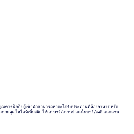
ล็อบบี้
ที่คุณควรนึกถึง ผู้เข้าพักสามารถหาอะไรรับประทานที่ห้องอาหาร หรือ
จุด ไฮไลท์เพิ่มเติม ได้แก่ บาร์/เลานจ์ สแน็คบาร์/เดลี่ และลาน
Wi-Fi ฟรี, ผ้า