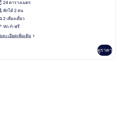
าพถ่าย
24 ตารางเมตร
้งหมด
พักได้ 2 คน
อง
2 เตียงเดี่ยว
ham
Wi-Fi ฟรี
hi
ย
ยละเอียดเพิ่มเติม
ua
เอียด
่ม
o
ดูราคา
ิม
่ยว
ham
i
ua