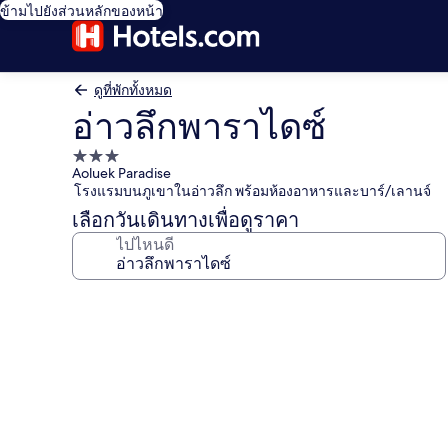
ข้ามไปยังส่วนหลักของหน้า
ดูที่พักทั้งหมด
อ่าวลึกพาราไดซ์
ที่พัก
Aoluek Paradise
3.0
โรงแรมบนภูเขาในอ่าวลึก พร้อมห้องอาหารและบาร์/เลานจ์
ดาว
เลือกวันเดินทางเพื่อดูราคา
ไปไหนดี
คลัง
ภาพ
อ่าวลึก
พาราไดซ์