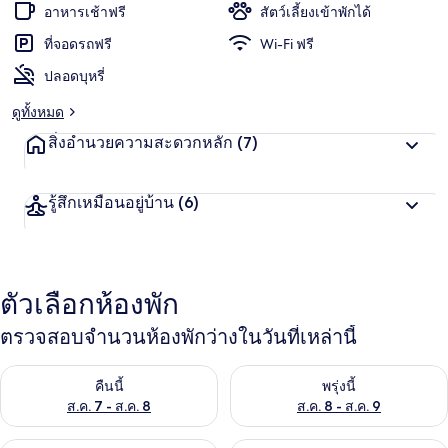
แ
อาหารเช้าฟรี
สัตว์เลี้ยงเข้าพักได้
ชื่น
น
น
ที่จอดรถฟรี
Wi-Fi ฟรี
ชอบ
สู
ปลอดบุหรี่
ง
สุ
ดูทั้งหมด
ด
จ
สิ่งอำนวยความสะดวกหลัก
(7)
า
ก
นั
รู้สึกเหมือนอยู่บ้าน
(6)
ก
เ
ดิ
น
ท
ตัวเลือกห้องพัก
า
ง
ตรวจสอบจำนวนห้องพักว่างในวันที่เหล่านี้
ตรวจสอบจำนวนห้องพักว่างในคืนนี้ ส.ค. 7 - ส.ค. 8
ตรวจสอบจำนวนห้องพักว่างในพรุ่ง
คืนนี้
พรุ่งนี้
ส.ค. 7 - ส.ค. 8
ส.ค. 8 - ส.ค. 9