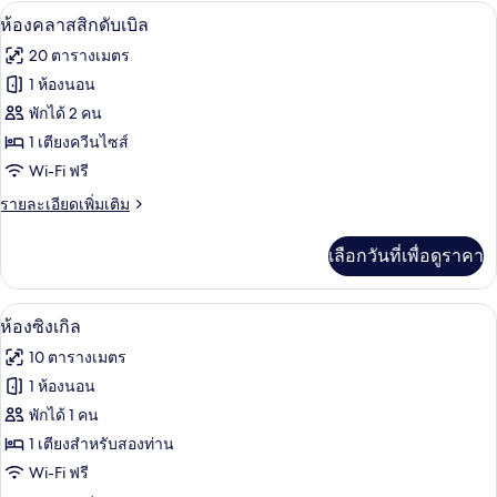
กับ
ห้องคลาสสิกดับเบิล | เครื่องนอนป้องกันส
เปิด
9
ห้อง
ห้องคลาสสิกดับเบิล
พัก
ภาพถ่าย
20 ตารางเมตร
ทั้งหมด
1 ห้องนอน
ของ
พักได้ 2 คน
ห้อง
1 เตียงควีนไซส์
Wi-Fi ฟรี
คลาส
ราย
รายละเอียดเพิ่มเติม
สิ
ละเอียด
กดับเบิล
เพิ่ม
เลือกวันที่เพื่อดูราคา
เติม
เกี่ยว
กับ
ห้องซิงเกิล | เครื่องนอนป้องกันสารก่อภู
เปิด
5
ห้อง
ห้องซิงเกิล
คลาส
ภาพถ่าย
10 ตารางเมตร
สิ
ทั้งหมด
กดับเบิล
1 ห้องนอน
ของ
พักได้ 1 คน
ห้อง
1 เตียงสำหรับสองท่าน
Wi-Fi ฟรี
ซิงเกิล