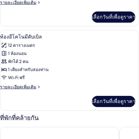
ราย
รายละเอียดเพิ่มเติม
ละเอียด
เพิ่ม
เลือกวันที่เพื่อดูราคา
เติม
เกี่ยว
กับ
ห้องอีโคโนมีดับเบิล | เครื่องนอนป้องกัน
เปิด
1
ห้อง
ห้องอีโคโนมีดับเบิล
ซิงเกิล
ภาพถ่าย
12 ตารางเมตร
ทั้งหมด
1 ห้องนอน
ของ
พักได้ 2 คน
ห้อง
1 เตียงสำหรับสองท่าน
Wi-Fi ฟรี
อี
ราย
รายละเอียดเพิ่มเติม
โค
ละเอียด
โน
เพิ่ม
เลือกวันที่เพื่อดูราคา
เติม
มี
เกี่ยว
ดับเบิล
กับ
ที่พักที่คล้ายกัน
ห้อง
อี
Hotel Hjallerup Kro
CABINN 
โค
โน