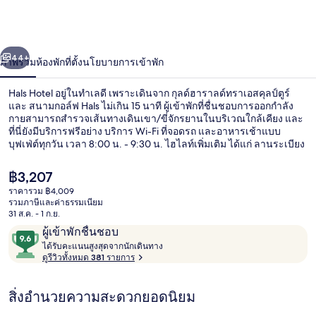
่อน
ถัดไป
น้า
44+
ภาพรวม
ห้องพัก
ที่ตั้ง
นโยบายการเข้าพัก
Hals Hotel อยู่ในทำเลดี เพราะเดินจาก กุลด์ฮาราลด์ทราเอสคุลป์ตูร์
และ สนามกอล์ฟ Hals ไม่เกิน 15 นาที ผู้เข้าพักที่ชื่นชอบการออกกำลัง
กายสามารถสำรวจเส้นทางเดินเขา/ขี่จักรยานในบริเวณใกล้เคียง และ
ที่นี่ยังมีบริการฟรีอย่าง บริการ Wi-Fi ที่จอดรถ และอาหารเช้าแบบ
บุฟเฟ่ต์ทุกวัน เวลา 8:00 น. - 9:30 น. ไฮไลท์เพิ่มเติม ได้แก่ ลานระเบียง
และสวน
ราคา
฿3,207
ปัจจุบัน
ราคารวม ฿4,009
฿3,207
รวมภาษีและค่าธรรมเนียม
รวมอาหารเช้าแบบบุฟเฟ่ต์ ทุกวัน
31 ส.ค. - 1 ก.ย.
รีวิว
9.6
ผู้เข้าพักชื่นชอบ
ไ
จาก
ได้รับคะแนนสูงสุดจากนักเดินทาง
ด้
ดูรีวิวทั้งหมด 381 รายการ
10,
รั
ผู้
บ
สิ่งอำนวยความสะดวกยอดนิยม
ค
เข้า
ะ
พัก