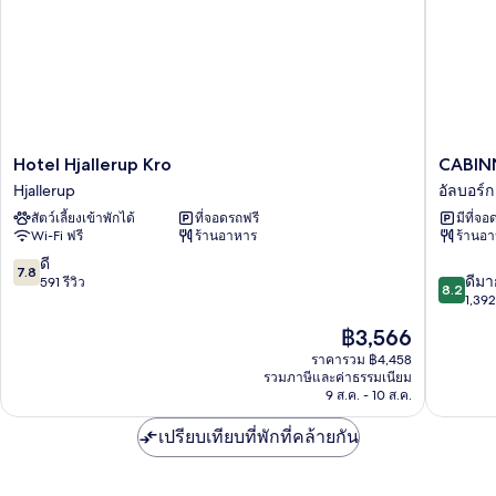
มี
ดับเบิล
Hotel
CABINN
Hotel Hjallerup Kro
CABINN
Hjallerup
Aalborg
Hjallerup
อัลบอร์ก
Kro
Hotel
สัตว์เลี้ยงเข้าพักได้
ที่จอดรถฟรี
มีที่จอ
Hjallerup
อัล
Wi-Fi ฟรี
ร้านอาหาร
ร้านอ
บอร์ก
เซ็น
7.8
ดี
7.8
8.2
ทรุม
ดีมา
จาก
591 รีวิว
8.2
จาก
1,392 
10,
10,
ดี,
ราคา
฿3,566
ดี
591
ปัจจุบัน
มาก,
ราคารวม ฿4,458
รีวิว
คือ
รวมภาษีและค่าธรรมเนียม
1,392
฿3,566
9 ส.ค. - 10 ส.ค.
รีวิว
เปรียบเทียบที่พักที่คล้ายกัน