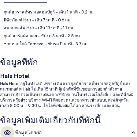
กุลด์ฮาราลด์ทราเอสคุลป์ตูร์
- เดิน 1 นาที
- 0.2 กม.
พิพิธภัณฑ์ Hals
- เดิน 7 นาที
- 0.6 กม.
สนามกอล์ฟ Hals
- เดิน 13 นาที
- 1.1 กม.
กุลด์ ฮารัลด์ส ฮอย
- ขับรถ 3 นาที
- 2.5 กม.
ชายหาดใกล้ Ternevej
- ขับรถ 11 นาที
- 3.7 กม.
ข้อมูลที่พัก
Hals Hotel
Hals Hotel อยู่ในทำเลดี เพราะเดินจาก กุลด์ฮาราลด์ทราเอสคุลป์ตูร์ และ
สนามกอล์ฟ Hals ไม่เกิน 15 นาที ผู้เข้าพักที่ชื่นชอบการออกกำลังกาย
สามารถสำรวจเส้นทางเดินเขา/ขี่จักรยานในบริเวณใกล้เคียง และที่นี่ยังมี
บริการฟรีอย่าง บริการ Wi-Fi ที่จอดรถ และอาหารเช้าแบบบุฟเฟ่ต์ทุกวัน
เวลา 8:00 น. - 9:30 น. ไฮไลท์เพิ่มเติม ได้แก่ ลานระเบียงและสวน
ข้อมูลเพิ่มเติมเกี่ยวกับที่พักนี้
ข้อมูลโดยย่อ