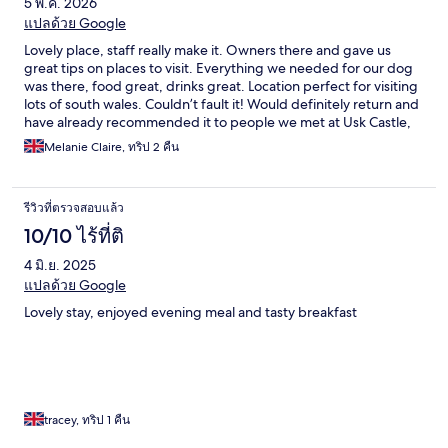
5 พ.ค. 2026
แปลด้วย Google
Lovely place, staff really make it. Owners there and gave us
great tips on places to visit. Everything we needed for our dog
was there, food great, drinks great. Location perfect for visiting
lots of south wales. Couldn’t fault it! Would definitely return and
have already recommended it to people we met at Usk Castle,
which is also well worth a visit!
Melanie Claire, ทริป 2 คืน
รีวิวที่ตรวจสอบแล้ว
10/10 ไร้ที่ติ
4 มิ.ย. 2025
แปลด้วย Google
Lovely stay, enjoyed evening meal and tasty breakfast
tracey, ทริป 1 คืน