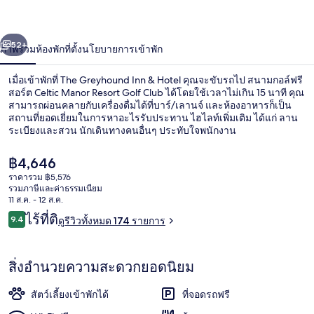
&
Hotel
่อน
ถัดไป
น้า
52+
ภาพรวม
ห้องพัก
ที่ตั้ง
นโยบายการเข้าพัก
เมื่อเข้าพักที่ The Greyhound Inn & Hotel คุณจะขับรถไป สนามกอล์ฟรี
สอร์ต Celtic Manor Resort Golf Club ได้โดยใช้เวลาไม่เกิน 15 นาที คุณ
สามารถผ่อนคลายกับเครื่องดื่มได้ที่บาร์/เลานจ์ และห้องอาหารก็เป็น
สถานที่ยอดเยี่ยมในการหาอะไรรับประทาน ไฮไลท์เพิ่มเติม ได้แก่ ลาน
ระเบียงและสวน นักเดินทางคนอื่นๆ ประทับใจพนักงาน
ราคา
฿4,646
ปัจจุบัน
ราคารวม ฿5,576
฿4,646
รวมภาษีและค่าธรรมเนียม
วิวสวน
11 ส.ค. - 12 ส.ค.
รีวิว
ไร้ที่ติ
9.4
ดูรีวิวทั้งหมด 174 รายการ
9.4 จาก 10
สิ่งอำนวยความสะดวกยอดนิยม
สัตว์เลี้ยงเข้าพักได้
ที่จอดรถฟรี