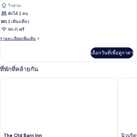
แฟ
ภาพถ่าย
สำหรับ
ผู้
วิวสวน
มิ
เตียง,
ผู้
ทั้งหมด
ลี่
พิการ,
พักได้ 2 คน
พิการ,
วิว
ดับเบิล,
วิว
ของ
2 เตียงเดี่ยว
วิว
หลาย
สวน
สวน
เตียง,
ห้อง
Wi-Fi ฟรี
สวน
วิว
สแตนดาร์ด
ราย
รายละเอียดเพิ่มเติม
สวน
ละเอียด
ทวิน,
เพิ่ม
เลือกวันที่เพื่อดูราคา
เติม
เตียง
เกี่ยว
เดี่ยว
กับ
ที่พักที่คล้ายกัน
ห้อง
2
สแตนดาร์ด
The Old Barn Inn
เตียง,
นิวบริดจ์
ทวิ
น,
วิว
เตียง
สวน
เดี่ยว
2
เตียง,
วิว
สวน
The
นิว
The Old Barn Inn
นิวบริด