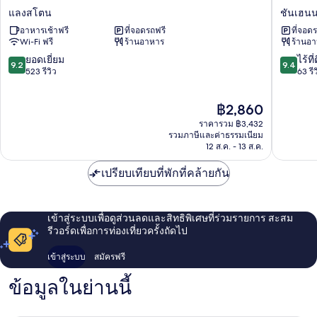
Old
บริดจ์
แลงสโตน
ชันเฮน
Barn
ออ
อาหารเช้าฟรี
ที่จอดรถฟรี
ที่จอด
Inn
นอัสก์
Wi-Fi ฟรี
ร้านอาหาร
ร้านอ
แลง
ชัน
สโตน
เฮ
9.2
9.4
ยอดเยี่ยม
ไร้ที่
9.2
9.4
นนอค
จาก
จาก
523 รีวิว
63 รีว
10,
10,
ยอด
ไร้
ราคา
฿2,860
เยี่ยม,
ที่
ปัจจุบัน
523
ติ,
ราคารวม ฿3,432
คือ
รีวิว
63
รวมภาษีและค่าธรรมเนียม
฿2,860
12 ส.ค. - 13 ส.ค.
รีวิว
เปรียบเทียบที่พักที่คล้ายกัน
เข้าสู่ระบบเพื่อดูส่วนลดและสิทธิพิเศษที่ร่วมรายการ สะสม
รีวอร์ดเพื่อการท่องเที่ยวครั้งถัดไป
เข้าสู่ระบบ
สมัครฟรี
ข้อมูลในย่านนี้