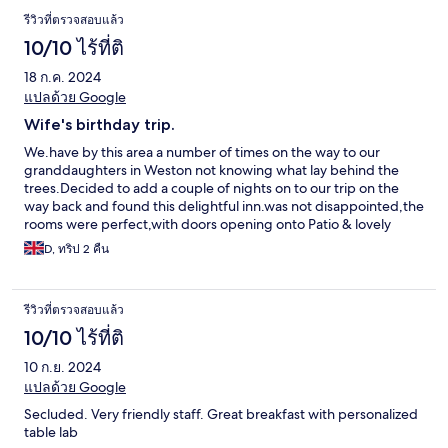
รีวิวที่ตรวจสอบแล้ว
10/10 ไร้ที่ติ
18 ก.ค. 2024
แปลด้วย Google
Wife's birthday trip.
We.have by this area a number of times on the way to our
granddaughters in Weston not knowing what lay behind the
trees.Decided to add a couple of nights on to our trip on the
way back and found this delightful inn.was not disappointed,the
rooms were perfect,with doors opening onto Patio & lovely
lawned area.Breakfasts & evening meal were excellent & the
D, ทริป 2 คืน
attention of the owner & her staff was very appreciated.
รีวิวที่ตรวจสอบแล้ว
10/10 ไร้ที่ติ
10 ก.ย. 2024
แปลด้วย Google
Secluded. Very friendly staff. Great breakfast with personalized
table lab