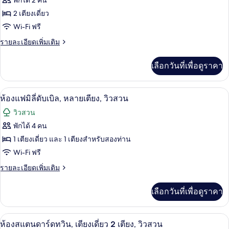
พักได้ 2 คน
ของ
2 เตียงเดี่ยว
ห้อง
Wi-Fi ฟรี
สแตนดาร์ด
ราย
รายละเอียดเพิ่มเติม
ดับเบิล
ละเอียด
เพิ่ม
หรือ
เลือกวันที่เพื่อดูราคา
เติม
ทวิน,
เกี่ยว
กับ
เตียง
ผ้าปูที่นอนฝ้ายอียิปต์, เครื่องนอนระดับ
เปิด
13
ห้อง
ห้องแฟมิลี่ดับเบิล, หลายเตียง, วิวสวน
เดี่ยว
สแตนดาร์ด
ภาพถ่าย
วิวสวน
ดับเบิล
2
ทั้งหมด
หรือ
พักได้ 4 คน
เตียง,
ทวิ
ของ
1 เตียงเดี่ยว และ 1 เตียงสำหรับสองท่าน
น,
พร้อม
เตียง
ห้อง
Wi-Fi ฟรี
เดี่ยว
สิ่ง
แฟ
ราย
รายละเอียดเพิ่มเติม
2
อำนวย
ละเอียด
เตียง,
มิ
เพิ่ม
พร้อม
ความ
เลือกวันที่เพื่อดูราคา
เติม
ลี่
สิ่ง
เกี่ยว
สะดวก
อำนวย
ดับเบิล,
กับ
ความ
ห้องสแตนดาร์ดทวิน, เตียงเดี่ยว 2 เตียง,
เปิด
สำหรับ
15
ห้อง
ห้องสแตนดาร์ดทวิน, เตียงเดี่ยว 2 เตียง, วิวสวน
สะดวก
หลาย