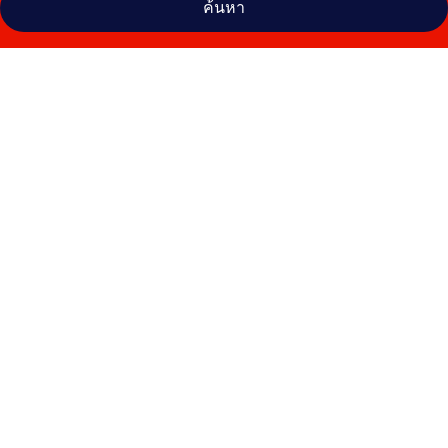
ค้นหา
คลัง
ภาพ
The
Greyhound
Inn