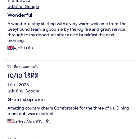
11 พ.ย. 2023
แปลด้วย Google
Wonderful
A wonderful stay starting with a very warm welcome from The
Greyhound team, a good ale by the log fire and great service
through to my departure after a nice breakfast the next
morning.
A, ทริป 1 คืน
รีวิวที่ตรวจสอบแล้ว
10/10 ไร้ที่ติ
1 มิ.ย. 2023
แปลด้วย Google
Great stop over
Amazing country charm Comfortable for the three of us. Dining
room pub was excellent
Jeffrey Alan, ทริป 1 คืน