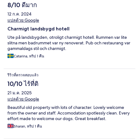
8/10 ดีมาก
12 ก.ค. 2024
แปลด้วย Google
Charmigt landsbygd hotell
Ute på landsbygden, otroligt charmigt hotell. Rummen var lite
slitna men badrummet var ny renoverat. Pub och restaurang var
gammaldags stil och charmigt.
Catarina, ทริป 1 คืน
รีวิวที่ตรวจสอบแล้ว
10/10 ไร้ที่ติ
21 ม.ค. 2025
แปลด้วย Google
Beautiful old property with lots of character. Lovely welcome
from the owner and staff. Accomodation spotlessly clean. Every
effort made to welcome our dogs. Great breakfast.
Sharan, ทริป 1 คืน