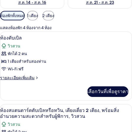
ส.ค. 14 - ส.ค. 16
ส.ค. 21 - ส.ค. 23
ตัว
ห้องพักทั้งหมด
1 เตียง
2 เตียง
กรอง
แสดงห้องพัก 4 ห้องจาก 4 ห้อง
ที่
ห้องดับเบิล | ผ้าปูที่นอนฝ้ายอียิปต์, เค
เปิด
มี
18
ห้องดับเบิล
ให้
ภาพถ่าย
วิวสวน
สำหรับ
ทั้งหมด
พักได้ 2 คน
ห้อง
ของ
1 เตียงสำหรับสองท่าน
พัก
ห้อง
Wi-Fi ฟรี
ดับเบิล
ราย
รายละเอียดเพิ่มเติม
ละเอียด
เพิ่ม
เลือกวันที่เพื่อดูราคา
เติม
เกี่ยว
กับ
ผ้าปูที่นอนฝ้ายอียิปต์, เครื่องนอนระดับ
เปิด
11
ห้อง
ห้องสแตนดาร์ดดับเบิลหรือทวิน, เตียงเดี่ยว 2 เตียง, พร้อมสิ่ง
ดับเบิล
ภาพถ่าย
อำนวยความสะดวกสำหรับผู้พิการ, วิวสวน
ทั้งหมด
วิวสวน