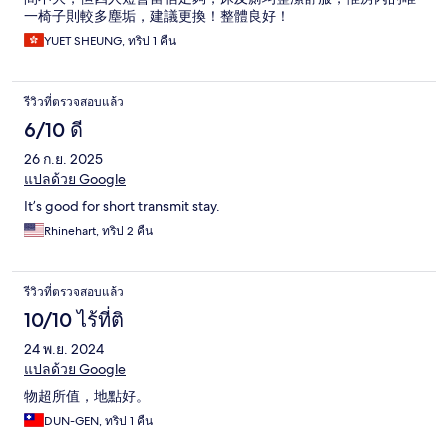
一椅子則較多塵垢，建議更換！整體良好！
YUET SHEUNG, ทริป 1 คืน
รีวิวที่ตรวจสอบแล้ว
6/10 ดี
26 ก.ย. 2025
แปลด้วย Google
It’s good for short transmit stay.
Rhinehart, ทริป 2 คืน
รีวิวที่ตรวจสอบแล้ว
10/10 ไร้ที่ติ
24 พ.ย. 2024
แปลด้วย Google
物超所值，地點好。
DUN-GEN, ทริป 1 คืน