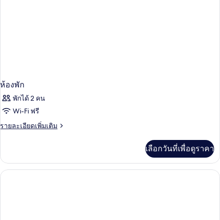
ห้องพัก
พักได้ 2 คน
Wi-Fi ฟรี
ราย
รายละเอียดเพิ่มเติม
ละเอียด
เพิ่ม
เลือกวันที่เพื่อดูราคา
เติม
เกี่ยว
กับ
ห้อง
พัก