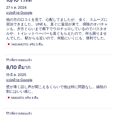
10/10 ไร้ที่ติ
27 ก.ค. 2024
แปลด้วย Google
他の方の口コミを見て、心配してましたが、 全く、スムーズに
宿泊できました。 LINEも、直ぐに返信が来て、掃除のオバチャ
ンも、夕方ぐらいまで廊下でウロチョロしているのでバスタオ
ルや、トイレットペーパーも直ぐもらえたので、何も困りませ
んでした。 駅からも近いので、何処にいくにも、便利でした。
YASUMOTO, ทริป 3 คืน
รีวิวที่ตรวจสอบแล้ว
8/10 ดีมาก
15 มี.ค. 2025
แปลด้วย Google
壁が薄く話し声が聞こえるくらいで他は特に問題なし。値段の
割にはいい感じ。
MASATO, ทริป 4 คืน
รีวิวที่ตรวจสอบแล้ว