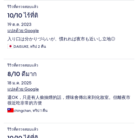
รีวิวที่ตรวจสอบแล้ว
10/10 ไร้ที่ติ
19 ต.ค. 2023
แปลด้วย Google
入り口は分かりづらいが、慣れれば夜市も近いし立地◎
DAISUKE, ทริป 2 คืน
รีวิวที่ตรวจสอบแล้ว
8/10 ดีมาก
18 ม.ค. 2025
แปลด้วย Google
還OK，只是有人偷抽煙的話，煙味會傳出來到化妝室。但離夜市
很近吃非常的方便
chingchan, ทริป 1 คืน
รีวิวที่ตรวจสอบแล้ว