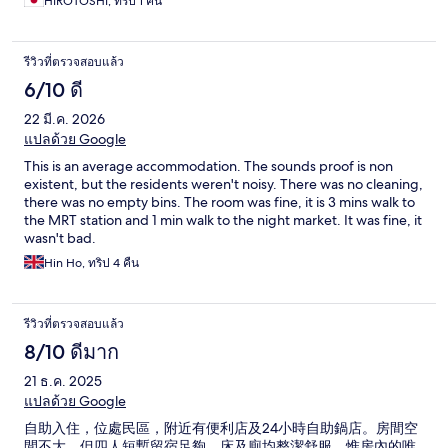
HIROTOSHI, ทริป 1 คืน
รีวิวที่ตรวจสอบแล้ว
6/10 ดี
22 มี.ค. 2026
แปลด้วย Google
This is an average accommodation. The sounds proof is non
existent, but the residents weren't noisy. There was no cleaning,
there was no empty bins. The room was fine, it is 3 mins walk to
the MRT station and 1 min walk to the night market. It was fine, it
wasn't bad.
Hin Ho, ทริป 4 คืน
รีวิวที่ตรวจสอบแล้ว
8/10 ดีมาก
21 ธ.ค. 2025
แปลด้วย Google
自助入住，位處民區，附近有便利店及24小時自助鍋店。房間空
間不大，但四人短暫留宿足夠，床及廁均整潔舒服，惟房內的唯