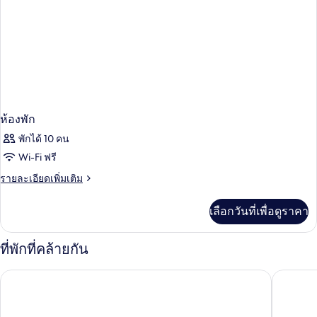
ห้องพัก
พักได้ 10 คน
Wi-Fi ฟรี
ราย
รายละเอียดเพิ่มเติม
ละเอียด
เพิ่ม
เลือกวันที่เพื่อดูราคา
เติม
เกี่ยว
กับ
ที่พักที่คล้ายกัน
ห้อง
พัก
เวสต์.อินน์48 - โรงแรมเช็คอินด้วยตนเอง
ชิหลิน 