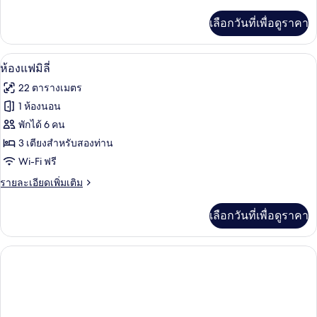
ละเอียด
ก
เพิ่ม
เลือกวันที่เพื่อดูราคา
เติม
สำหรับ
เกี่ยว
สี่
กับ
โต๊ะทำงาน, ผ้าม่านกันแสง, Wi-Fi ฟรี
เปิด
4
ห้อง
ห้องแฟมิลี่
ท่าน
คลาส
ภาพถ่าย
22 ตารางเมตร
สิ
ทั้งหมด
ก
1 ห้องนอน
สำหรับ
ของ
พักได้ 6 คน
สี่
ท่าน
ห้อง
3 เตียงสำหรับสองท่าน
Wi-Fi ฟรี
แฟ
ราย
รายละเอียดเพิ่มเติม
มิ
ละเอียด
ลี่
เพิ่ม
เลือกวันที่เพื่อดูราคา
เติม
เกี่ยว
กับ
ห้อง
แฟ
มิ
ลี่