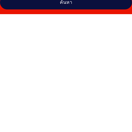
ค้นหา
คลัง
ภาพ
West
59
อินน์