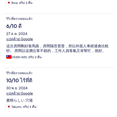
Rina, ทริป 3 คืน
รีวิวที่ตรวจสอบแล้ว
6/10 ดี
27 ส.ค. 2024
แปลด้วย Google
這次房間剛好靠馬路，房間隔音普普，所以外面人車經過會比較
吵。 房間以這價位算不錯的，工作人員客氣又肯幫忙，很好。
HSIEN WEI, ทริป 2 คืน
รีวิวที่ตรวจสอบแล้ว
10/10 ไร้ที่ติ
30 พ.ย. 2024
แปลด้วย Google
素晴らしい 穴場
Takumi, ทริป 2 คืน