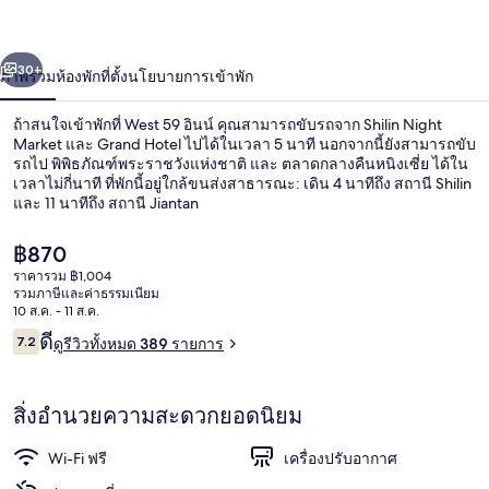
่อน
ถัดไป
น้า
30+
ภาพรวม
ห้องพัก
ที่ตั้ง
นโยบายการเข้าพัก
ถ้าสนใจเข้าพักที่ West 59 อินน์ คุณสามารถขับรถจาก Shilin Night
Market และ Grand Hotel ไปได้ในเวลา 5 นาที นอกจากนี้ยังสามารถขับ
รถไป พิพิธภัณฑ์พระราชวังแห่งชาติ และ ตลาดกลางคืนหนิงเซี่ย ได้ใน
เวลาไม่กี่นาที ที่พักนี้อยู่ใกล้ขนส่งสาธารณะ: เดิน 4 นาทีถึง สถานี Shilin
และ 11 นาทีถึง สถานี Jiantan
ราคา
฿870
ปัจจุบัน
ราคารวม ฿1,004
฿870
รวมภาษีและค่าธรรมเนียม
บริเวณนั่งเล่นที่ล็อบบี้
10 ส.ค. - 11 ส.ค.
รีวิว
ดี
7.2
ดูรีวิวทั้งหมด 389 รายการ
7.2 จาก 10
สิ่งอำนวยความสะดวกยอดนิยม
Wi-Fi ฟรี
เครื่องปรับอากาศ