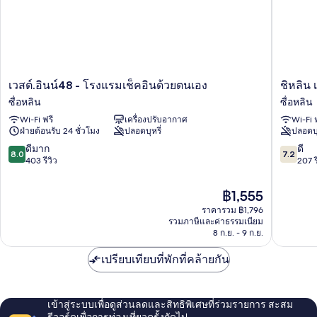
เวสต์.อินน์48
ชิ
เวสต์.อินน์48 - โรงแรมเช็คอินด้วยตนเอง
ชิหลิน
-
หลิน
ซื่อหลิน
ซื่อหลิน
โรงแรม
เมโทร
Wi-Fi ฟรี
เครื่องปรับอากาศ
Wi-Fi 
เช็ค
โฮม
ฝ่ายต้อนรับ 24 ชั่วโมง
ปลอดบุหรี่
ปลอดบุ
อิน
ซื่อ
ด้วย
หลิน
8.0
7.2
ดีมาก
ดี
8.0
7.2
ตนเอง
จาก
จาก
403 รีวิว
207 ร
ซื่อ
10,
10,
หลิน
ดี
ดี,
ราคา
฿1,555
มาก,
207
ปัจจุบัน
ราคารวม ฿1,796
403
รีวิว
คือ
รวมภาษีและค่าธรรมเนียม
รีวิว
฿1,555
8 ก.ย. - 9 ก.ย.
เปรียบเทียบที่พักที่คล้ายกัน
เข้าสู่ระบบเพื่อดูส่วนลดและสิทธิพิเศษที่ร่วมรายการ สะสม
รีวอร์ดเพื่อการท่องเที่ยวครั้งถัดไป