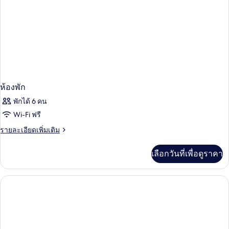
ห้องพัก
พักได้ 6 คน
Wi-Fi ฟรี
ราย
รายละเอียดเพิ่มเติม
ละเอียด
เพิ่ม
เลือกวันที่เพื่อดูราคา
เติม
เกี่ยว
กับ
ห้อง
พัก