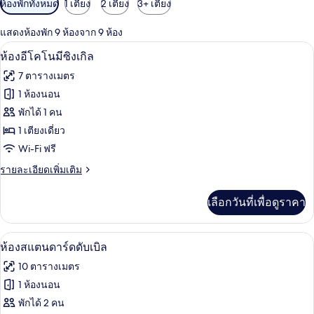
ตัว
ห้องพักทั้งหมด
1 เตียง
2 เตียง
3+ เตียง
กรอง
แสดงห้องพัก 9 ห้องจาก 9 ห้อง
ที่
ห้องอีโคโนมีซิงเกิล | โต๊ะทำงาน, ผ้าม่า
เปิด
มี
6
ห้องอีโคโนมีซิงเกิล
ให้
ภาพถ่าย
7 ตารางเมตร
สำหรับ
ทั้งหมด
1 ห้องนอน
ห้อง
ของ
พักได้ 1 คน
พัก
ห้อง
1 เตียงเดี่ยว
Wi-Fi ฟรี
อี
ราย
รายละเอียดเพิ่มเติม
โค
ละเอียด
โน
เพิ่ม
เลือกวันที่เพื่อดูราคา
เติม
มี
เกี่ยว
ซิงเกิล
กับ
ห้องสแตนดาร์ดดับเบิล | โต๊ะทำงาน, ผ้า
เปิด
8
ห้อง
ห้องสแตนดาร์ดดับเบิล
อี
ภาพถ่าย
10 ตารางเมตร
โค
ทั้งหมด
โน
1 ห้องนอน
มี
ของ
พักได้ 2 คน
ซิงเกิล