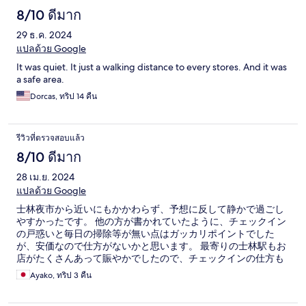
8/10 ดีมาก
29 ธ.ค. 2024
แปลด้วย Google
It was quiet. It just a walking distance to every stores. And it was
a safe area.
Dorcas, ทริป 14 คืน
รีวิวที่ตรวจสอบแล้ว
8/10 ดีมาก
28 เม.ย. 2024
แปลด้วย Google
士林夜市から近いにもかかわらず、予想に反して静かで過ごし
やすかったです。 他の方が書かれていたように、チェックイン
の戸惑いと毎日の掃除等が無い点はガッカリポイントでした
が、安価なので仕方がないかと思います。 最寄りの士林駅もお
店がたくさんあって賑やかでしたので、チェックインの仕方も
わかりましたし、次もぜひリピートしたい宿泊施設です。
Ayako, ทริป 3 คืน