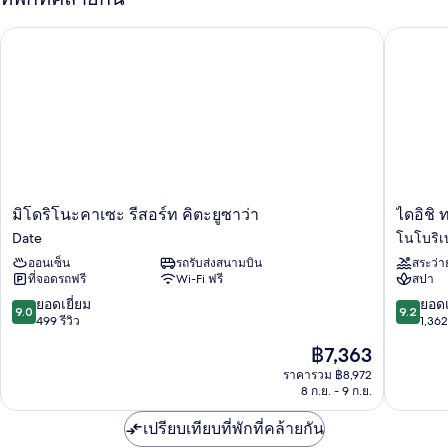
ห้อง
(2
ทวิ
มิโดริโนะคาเซะ รีสอร์ท คิตะยูซาว่า
ไดอิชิ ท
beds)
น
สไตล์
ญี่ปุ่น,
ปลอด
บุหรี่
(2
beds)
มิ
ได
มิโดริโนะคาเซะ รีสอร์ท คิตะยูซาว่า
ไดอิชิ 
โด
อิชิ
Date
โนโบริเ
ริ
ทา
ออนเซ็น
รถรับส่งสนามบิน
สระว่า
โนะ
คิ
ที่จอดรถฟรี
Wi-Fi ฟรี
สปา
คา
โม
เซะ
โตะคัง
9.0
9.2
ยอดเยี่ยม
ยอดเ
9.0
9.2
รีสอร์ท
โน
จาก
จาก
499 รีวิว
1,362 
คิ
โบ
10,
10,
ราคา
฿7,363
ตะ
ริ
ยอด
ยอด
ปัจจุบัน
ยู
เบตสึ
เยี่ยม,
เยี่ยม,
ราคารวม ฿8,972
คือ
ซา
8 ก.ย. - 9 ก.ย.
ออ
499
1,362
฿7,363
ว่า
น
รีวิว
รีวิว
Date
เปรียบเทียบที่พักที่คล้ายกัน
เซ็น
โจ