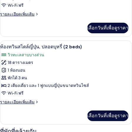
Wi-Fi ฟรี
ชัน
ราย
รายละเอียดเพิ่มเติม
นัล,
ละเอียด
ปลอด
เพิ่ม
เลือกวันที่เพื่อดูราคา
เติม
บุหรี่
เกี่ยว
(Japanese
กับ
ห้องทวินสไตล์ญี่ปุ่น, ปลอดบุหรี่ (2 beds
เปิด
7
ห้อง
ห้องทวินสไตล์ญี่ปุ่น, ปลอดบุหรี่ (2 beds)
Style)
ทราดิ
ภาพถ่าย
วิวทะเลสาบบางส่วน
ชัน
ทั้งหมด
นัล,
18 ตารางเมตร
ปลอด
ของ
1 ห้องนอน
บุหรี่
(Japanese
ห้อง
พักได้ 3 คน
Style)
2 เตียงเดี่ยว และ 1 ฟูกแบบญี่ปุ่นขนาดทวินไซส์
ทวิ
Wi-Fi ฟรี
น
ราย
รายละเอียดเพิ่มเติม
สไตล์
ละเอียด
ญี่ปุ่น,
เพิ่ม
เลือกวันที่เพื่อดูราคา
เติม
ปลอด
เกี่ยว
กับ
บุหรี่
ที่พักที่คล้ายกัน