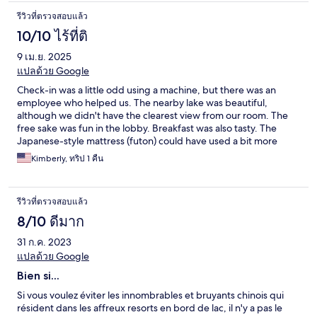
รีวิวที่ตรวจสอบแล้ว
10/10 ไร้ที่ติ
9 เม.ย. 2025
แปลด้วย Google
Check-in was a little odd using a machine, but there was an
employee who helped us. The nearby lake was beautiful,
although we didn't have the clearest view from our room. The
free sake was fun in the lobby. Breakfast was also tasty. The
Japanese-style mattress (futon) could have used a bit more
padding.
Kimberly, ทริป 1 คืน
รีวิวที่ตรวจสอบแล้ว
8/10 ดีมาก
31 ก.ค. 2023
แปลด้วย Google
Bien si...
Si vous voulez éviter les innombrables et bruyants chinois qui
résident dans les affreux resorts en bord de lac, il n'y a pas le