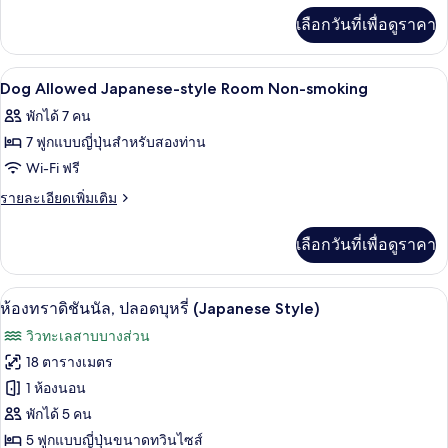
M
เพิ่ม
style
เลือกวันที่เพื่อดูราคา
เติม
Room
เกี่ยว
16
กับ
ภายใน
เปิด
1
Standard
To
Dog Allowed Japanese-style Room Non-smoking
Japanese-
ภาพถ่าย
20
พักได้ 7 คน
style
Sq
ทั้งหมด
Room
7 ฟูกแบบญี่ปุ่นสำหรับสองท่าน
M
16
ของ
Wi-Fi ฟรี
To
Dog
20
ราย
รายละเอียดเพิ่มเติม
Sq
Allowed
ละเอียด
M
เพิ่ม
Japanese-
เลือกวันที่เพื่อดูราคา
เติม
style
เกี่ยว
Room
กับ
ห้องทราดิชันนัล, ปลอดบุหรี่ (Japanese S
เปิด
6
Dog
Non-
ห้องทราดิชันนัล, ปลอดบุหรี่ (Japanese Style)
Allowed
ภาพถ่าย
smoking
วิวทะเลสาบบางส่วน
Japanese-
ทั้งหมด
style
18 ตารางเมตร
Room
ของ
1 ห้องนอน
Non-
smoking
ห้อง
พักได้ 5 คน
5 ฟูกแบบญี่ปุ่นขนาดทวินไซส์
ทราดิ