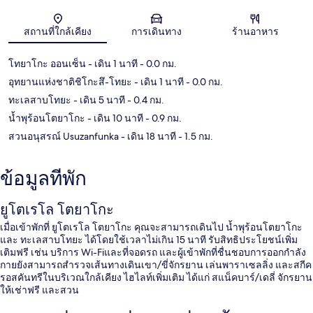
แผนที่
สถานที่ใกล้เคียง
การเดินทาง
ร้านอาหาร
โทยาโกะ ออนเซ็น
- เดิน 1 นาที
- 0.0 กม.
อุทยานแห่งชาติชิโกะสึ-โทยะ
- เดิน 1 นาที
- 0.0 กม.
ทะเลสาบโทยะ
- เดิน 5 นาที
- 0.4 กม.
น้ำพุร้อนโตยาโกะ
- เดิน 10 นาที
- 0.9 กม.
สวนอนุสรณ์ Usuzanfunka
- เดิน 18 นาที
- 1.5 กม.
ข้อมูลที่พัก
ยูโตเรโล โตยาโกะ
เมื่อเข้าพักที่ ยูโตเรโล โตยาโกะ คุณจะสามารถเดินไป น้ำพุร้อนโตยาโกะ
และ ทะเลสาบโทยะ ได้โดยใช้เวลาไม่เกิน 15 นาที รับสิทธิประโยชน์เพิ่ม
เติมฟรี เช่น บริการ Wi-Fiและที่จอดรถ และผู้เข้าพักที่ชื่นชอบการออกกำลัง
กายยังสามารถสำรวจเส้นทางเดินเขา/ขี่จักรยาน เล่นพาราเซลลิ่ง และสกีค
รอสคันทรีในบริเวณใกล้เคียง ไฮไลท์เพิ่มเติม ได้แก่ สแน็คบาร์/เดลี่ จักรยาน
ให้เช่าฟรี และสวน