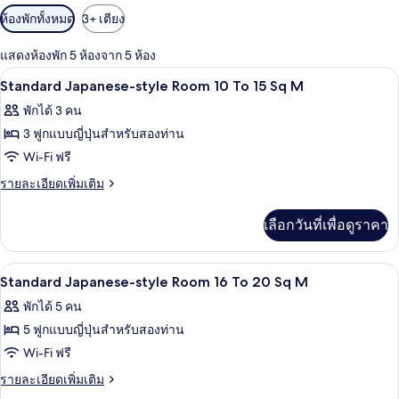
ตัว
ห้องพักทั้งหมด
3+ เตียง
กรอง
แสดงห้องพัก 5 ห้องจาก 5 ห้อง
ที่
ภายใน
เปิด
มี
1
Standard Japanese-style Room 10 To 15 Sq M
ให้
ภาพถ่าย
พักได้ 3 คน
สำหรับ
ทั้งหมด
3 ฟูกแบบญี่ปุ่นสำหรับสองท่าน
ห้อง
ของ
Wi-Fi ฟรี
พัก
Standard
ราย
รายละเอียดเพิ่มเติม
Japanese-
ละเอียด
เพิ่ม
style
เลือกวันที่เพื่อดูราคา
เติม
Room
เกี่ยว
10
กับ
ภายใน
เปิด
1
Standard
To
Standard Japanese-style Room 16 To 20 Sq M
Japanese-
ภาพถ่าย
15
พักได้ 5 คน
style
Sq
ทั้งหมด
Room
5 ฟูกแบบญี่ปุ่นสำหรับสองท่าน
M
10
ของ
Wi-Fi ฟรี
To
Standard
15
ราย
รายละเอียดเพิ่มเติม
Sq
Japanese-
ละเอียด