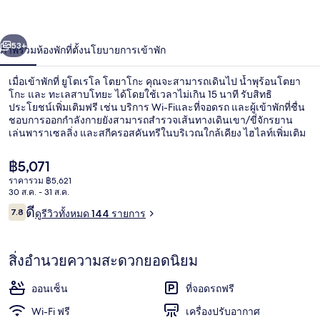
โต
่อน
ถัดไป
น้า
53+
ภาพรวม
ห้องพัก
ที่ตั้ง
นโยบายการเข้าพัก
ยา
โกะ
เมื่อเข้าพักที่ ยูโตเรโล โตยาโกะ คุณจะสามารถเดินไป น้ำพุร้อนโตยา
โกะ และ ทะเลสาบโทยะ ได้โดยใช้เวลาไม่เกิน 15 นาที รับสิทธิ
ประโยชน์เพิ่มเติมฟรี เช่น บริการ Wi-Fiและที่จอดรถ และผู้เข้าพักที่ชื่น
ชอบการออกกำลังกายยังสามารถสำรวจเส้นทางเดินเขา/ขี่จักรยาน
เล่นพาราเซลลิ่ง และสกีครอสคันทรีในบริเวณใกล้เคียง ไฮไลท์เพิ่มเติม
ได้แก่ สแน็คบาร์/เดลี่ จักรยานให้เช่าฟรี และสวน
ราคา
฿5,071
ปัจจุบัน
ราคารวม ฿5,621
฿5,071
30 ส.ค. - 31 ส.ค.
น้ำพุร้อน
รีวิว
ดี
7.8
ดูรีวิวทั้งหมด 144 รายการ
7.8 จาก 10
สิ่งอำนวยความสะดวกยอดนิยม
ออนเซ็น
ที่จอดรถฟรี
Wi-Fi ฟรี
เครื่องปรับอากาศ