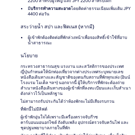
2200 สำหรับผู้ใหญ่ และ JPY 2200 สำหรับเด็ก
มี
บริการทำความสะอาด
โดยคิดค่าธรรมเนียมเพิ่มเติม JPY
4400 ต่อวัน
สระว่ายน้ำ สปา และฟิตเนส (หากมี)
ผู้เข้าพักต้องติดต่อที่พักล่วงหน้าเพื่อจองสิทธิ์เข้าใช้ที่อาบ
น้ำสาธารณะ
นโยบาย
กระทรวงสาธารณสุข แรงงาน และสวัสดิการของประเทศ
ญี่ปุ่นกำหนดให้นักท่องเที่ยวจากต่างประเทศระบุหมายเลข
หนังสือเดินทางและสัญชาติของตนกับสถานที่พักทุกแห่ง (อินน์
โรงแรม โมเต็ล ฯลฯ) นอกจากนี้ ผู้ให้บริการที่พักจะต้องถ่าย
สำเนาหนังสือเดินทางของผู้เข้าพักที่ลงทะเบียนและเก็บสำเนา
ดังกล่าวไว้เป็นหลักฐาน
ไม่สามารถรับประกันได้ว่าห้องพักจะไม่มีเสียงรบกวน
ที่พักนี้ไม่มีลิฟต์
ผู้เข้าพักอุ่นใจได้เพราะมีเครื่องตรวจจับก๊าซ
คาร์บอนมอนอกไซด์ ถังดับเพลิง อุปกรณ์ตรวจจับควันไฟ และ
ชุดปฐมพยาบาลภายในที่พัก