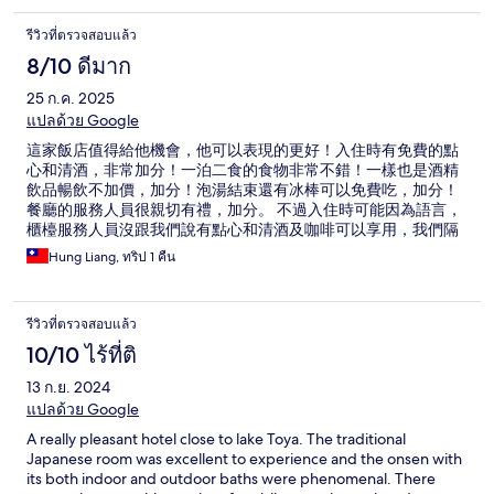
รีวิวที่ตรวจสอบแล้ว
8/10 ดีมาก
25 ก.ค. 2025
แปลด้วย Google
這家飯店值得給他機會，他可以表現的更好！入住時有免費的點
心和清酒，非常加分！一泊二食的食物非常不錯！一樣也是酒精
飲品暢飲不加價，加分！泡湯結束還有冰棒可以免費吃，加分！
餐廳的服務人員很親切有禮，加分。 不過入住時可能因為語言，
櫃檯服務人員沒跟我們說有點心和清酒及咖啡可以享用，我們隔
天才知道，也沒機會享用了！另外，房間冷氣超爛，不過這裡一
Hung Liang, ทริป 1 คืน
年有大概300天以上不太需要冷氣，所以問題不大！我覺得如果
來洞爺湖想要找cp值好的飯店可以考慮！
รีวิวที่ตรวจสอบแล้ว
10/10 ไร้ที่ติ
13 ก.ย. 2024
แปลด้วย Google
A really pleasant hotel close to lake Toya. The traditional
Japanese room was excellent to experience and the onsen with
its both indoor and outdoor baths were phenomenal. There