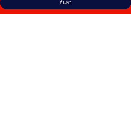
ค้นหา
คลัง
ภาพ
ยู
โต
เรโล