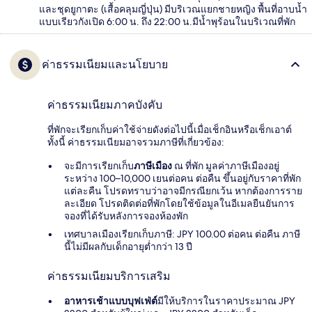
และชุดยูกาตะ (เสื้อคลุมญี่ปุ่น) มีบริเวณแยกชายหญิง พื้นที่อาบน้ำ
แบบเรียวกังเปิด 6:00 น. ถึง 22:00 น.มีน้ำพุร้อนในบริเวณที่พัก
ค่าธรรมเนียมและนโยบาย
ค่าธรรมเนียมภาคบังคับ
ที่พักจะเรียกเก็บค่าใช้จ่ายดังต่อไปนี้เมื่อเช็กอินหรือเช็กเอาต์
ทั้งนี้ ค่าธรรมเนียมอาจรวมภาษีที่เกี่ยวข้อง:
จะมีการเรียกเก็บ
ภาษีเมือง
ณ ที่พัก มูลค่าภาษีเมืองอยู่
ระหว่าง 100–10,000 เยนต่อคน ต่อคืน ขึ้นอยู่กับราคาที่พัก
แต่ละคืน โปรดทราบว่าอาจมีกรณียกเว้น หากต้องการราย
ละเอียด โปรดติดต่อที่พักโดยใช้ข้อมูลในอีเมลยืนยันการ
จองที่ได้รับหลังการจองห้องพัก
เทศบาลเมืองเรียกเก็บภาษี: JPY 100.00 ต่อคน ต่อคืน ภาษี
นี้ไม่มีผลกับเด็กอายุต่ำกว่า 13 ปี
ค่าธรรมเนียมบริการเสริม
อาหารเช้าแบบบุฟเฟ่ต์
มีให้บริการในราคาประมาณ JPY