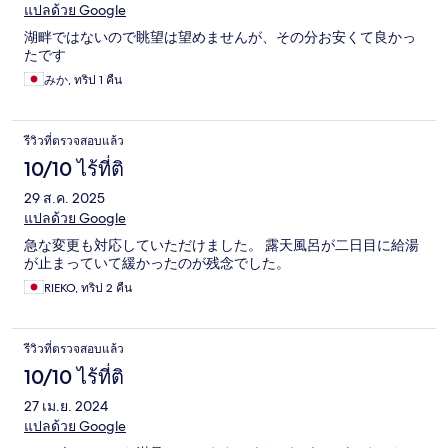
แปลด้วย Google
湖畔ではないので眺望は望めませんが、その分お安くて良かっ
たです
みか, ทริป 1 คืน
รีวิวที่ตรวจสอบแล้ว
10/10 ไร้ที่ติ
29 ส.ค. 2025
แปลด้วย Google
急な変更も対応していただけました。 露天風呂が二日目に給湯
が止まっていて緩かったのが残念でした。
RIEKO, ทริป 2 คืน
รีวิวที่ตรวจสอบแล้ว
10/10 ไร้ที่ติ
27 เม.ย. 2024
แปลด้วย Google