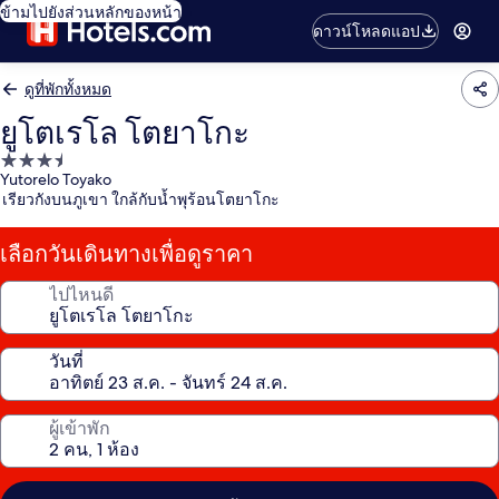
ข้ามไปยังส่วนหลักของหน้า
ดาวน์โหลดแอป
ดูที่พักทั้งหมด
ยูโตเรโล โตยาโกะ
ที่พัก
Yutorelo Toyako
3.5
เรียวกังบนภูเขา ใกล้กับน้ำพุร้อนโตยาโกะ
ดาว
เลือกวันเดินทางเพื่อดูราคา
ไปไหนดี
วันที่
ผู้เข้าพัก