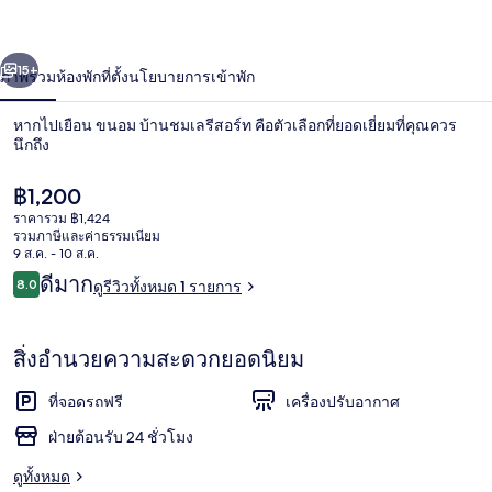
รีสอร์ท
่อน
ถัดไป
น้า
15+
ภาพรวม
ห้องพัก
ที่ตั้ง
นโยบายการเข้าพัก
หากไปเยือน ขนอม บ้านชมเลรีสอร์ท คือตัวเลือกที่ยอดเยี่ยมที่คุณควร
นึกถึง
ราคา
฿1,200
ปัจจุบัน
ราคารวม ฿1,424
฿1,200
รวมภาษีและค่าธรรมเนียม
9 ส.ค. - 10 ส.ค.
รีวิว
ดีมาก
8.0
ดูรีวิวทั้งหมด 1 รายการ
8.0 จาก 10
บริเวณที่พัก
สิ่งอำนวยความสะดวกยอดนิยม
ที่จอดรถฟรี
เครื่องปรับอากาศ
ฝ่ายต้อนรับ 24 ชั่วโมง
ดูทั้งหมด