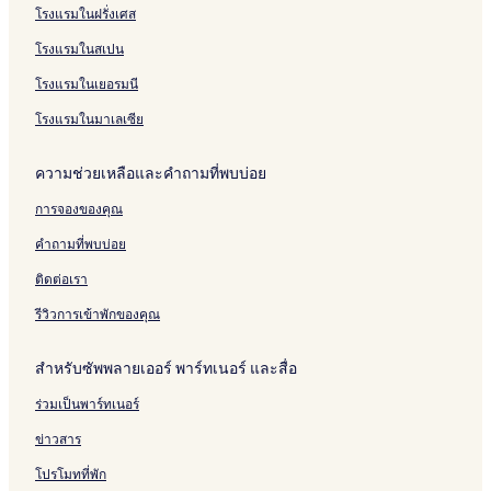
โรงแรมในฝรั่งเศส
r
n
S
h
o
c
n
m
t
G
l
o
o
p
H
r
h
o
R
u
d
โรงแรมในสเปน
n
m
a
o
t
f
m
e
e
e
t
K
t
&
r
s
s
n
โรงแรมในเยอรมนี
h
e
S
o
o
t
B
a
l
p
n
t
h
e
โรงแรมในมาเลเซีย
n
a
t
e
o
a
o
H
l
u
c
ความช่วยเหลือและคำถามที่พบบ่อย
m
o
s
h
t
e
H
การจองของคุณ
e
o
l
t
คำถามที่พบบ่อย
e
l
ติดต่อเรา
รีวิวการเข้าพักของคุณ
สำหรับซัพพลายเออร์ พาร์ทเนอร์ และสื่อ
ร่วมเป็นพาร์ทเนอร์
ข่าวสาร
โปรโมทที่พัก