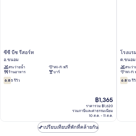
ซีซี
โรงแรม
ซีซี บีช รีสอร์ท
โรงแรม
บีช
สุภา
อ.ขนอม
ต.ขนอม
รีสอร์ท
รอยัล
สระว่ายน้ำ
Wi-Fi ฟรี
สระว่า
อ.ขนอม
บีช
ร้านอาหาร
บาร์
Wi-Fi 
ต.ขนอม
6.8
6.8
6.8
5 รีวิว
6.8
16 รีว
จาก
จาก
10,
10,
5
16
ราคา
฿1,365
รีวิว
รีวิว
ปัจจุบัน
ราคารวม ฿1,620
คือ
รวมภาษีและค่าธรรมเนียม
฿1,365
10 ส.ค. - 11 ส.ค.
เปรียบเทียบที่พักที่คล้ายกัน