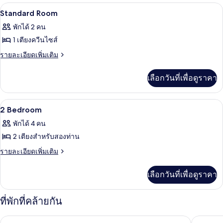
Standard Room
เปิด
มี
4
Standard Room
ให้
ภาพถ่าย
พักได้ 2 คน
สำหรับ
ทั้งหมด
1 เตียงควีนไซส์
ห้อง
ของ
ราย
รายละเอียดเพิ่มเติม
พัก
ละเอียด
Standard
เพิ่ม
Room
เลือกวันที่เพื่อดูราคา
เติม
เกี่ยว
กับ
2 Bedroom
เปิด
5
Standard
2 Bedroom
Room
ภาพถ่าย
พักได้ 4 คน
ทั้งหมด
2 เตียงสำหรับสองท่าน
ของ
ราย
รายละเอียดเพิ่มเติม
ละเอียด
2
เพิ่ม
Bedroom
เลือกวันที่เพื่อดูราคา
เติม
เกี่ยว
กับ
ที่พักที่คล้ายกัน
2
Bedroom
ซีซี บีช รีสอร์ท
โรงแรมสุ