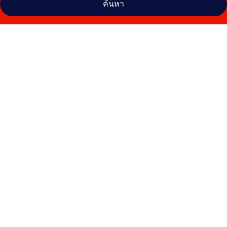
ค้นหา
คลัง
ภาพ
บ้าน
ชม
เล