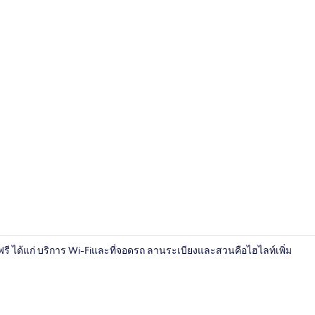
เครื่องนอนป้
การฟรี ได้แก่ บริการ Wi-Fiและที่จอดรถ ลานระเบียงและสวนคือไฮไลท์เพิ่ม
สวน