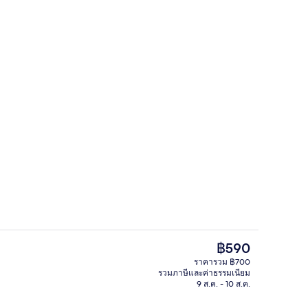
องกันสารก่อภูมิแพ้, โต๊ะทำงาน, ผ้าม่านกันแสง, Wi-Fi ฟรี
ห้องสแตนดาร์ดทวิน | เครื่องนอนป้องกัน
ราคา
฿590
ปัจจุบัน
ราคารวม ฿700
฿590
รวมภาษีและค่าธรรมเนียม
บริเวณนั่งเล่นที่ล็อบบี้
9 ส.ค. - 10 ส.ค.