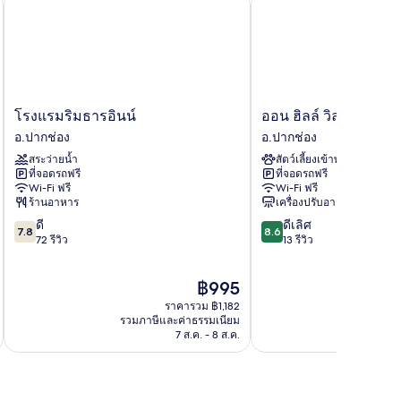
โรงแรมริมธารอินน์
ออน ฮิลล์ วิลเลจ
โรงแรม
ออน
โรงแรมริมธารอินน์
ออน ฮิลล์ วิลเลจ
ริม
ฮิ
อ.ปากช่อง
อ.ปากช่อง
ธาร
ลล์
สระว่ายน้ำ
สัตว์เลี้ยงเข้าพักได้
อินน์
วิลเลจ
ที่จอดรถฟรี
ที่จอดรถฟรี
อ.ปากช่อง
อ.ปากช่อง
Wi-Fi ฟรี
Wi-Fi ฟรี
ร้านอาหาร
เครื่องปรับอากาศ
7.8
8.6
ดี
ดีเลิศ
7.8
8.6
จาก
จาก
72 รีวิว
13 รีวิว
10,
10,
ดี,
ดี
ราคา
฿995
72
เลิศ,
ปัจจุบัน
รีวิว
13
ราคารวม ฿1,182
คือ
รีวิว
รวมภาษีและค่าธรรมเนียม
รวมภาษ
฿995
7 ส.ค. - 8 ส.ค.