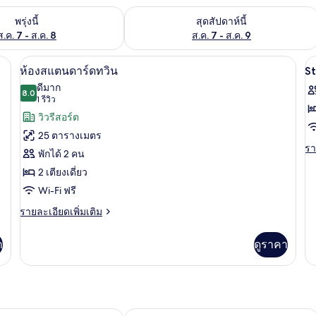
องพักว่างในพรุ่งนี้ ส.ค. 7 - ส.ค. 8
ตรวจสอบจำนวนห้องพักว่างในสุดสัปดาห์นี
พรุ่งนี้
สุดสัปดาห์นี้
ส.ค. 7 - ส.ค. 8
ส.ค. 7 - ส.ค. 9
 โต๊ะทำงาน, ผ้าม่านกันแสง, Wi-Fi ฟรี
ห้องสแตนดาร์ดทวิน | เครื่องนอนป้องกันส
เปิด
เป
9
ห้องสแตนดาร์ดทวิน
S
ภาพถ่าย
ภ
ดีมาก
8.0
8.0 จาก 10
(1
1 รีวิว
ทั้งหมด
ทั
รีวิว)
วิวรีสอร์ต
ของ
ข
25 ตารางเมตร
S
ห้อง
รา
รา
พักได้ 2 คน
T
ละ
สแตนดาร์ด
2 เตียงเดี่ยว
เพิ
R
เต
ทวิน
Wi-Fi ฟรี
เกี
ราย
กับ
รายละเอียดเพิ่มเติม
ละเอียด
St
เพิ่ม
Tw
า
ดูราคา
เติม
R
เกี่ยว
กับ
ห้อง
สแตนดาร์ด
ทวิ