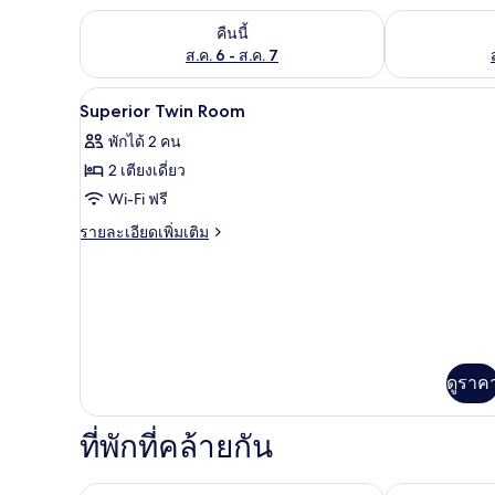
ตรวจสอบจำนวนห้องพักว่างในคืนนี้ ส.ค. 6 - ส.ค. 7
ตรวจสอบจำนวนห้
คืนนี้
ส.ค. 6 - ส.ค. 7
เครื่องนอนป้องกันสารก่อภูมิแพ้,
เปิด
8
Superior Twin Room
ภาพถ่าย
พักได้ 2 คน
ทั้งหมด
2 เตียงเดี่ยว
ของ
Wi-Fi ฟรี
Superior
ราย
รายละเอียดเพิ่มเติม
Twin
ละเอียด
เพิ่ม
Room
เติม
เกี่ยว
กับ
Superior
Twin
ดูราค
Room
ที่พักที่คล้ายกัน