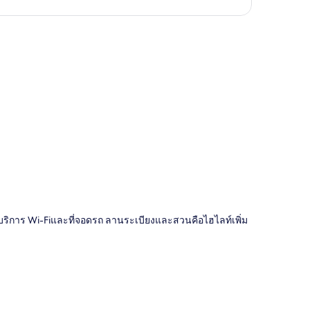
ี่
แก่ บริการ Wi-Fiและที่จอดรถ ลานระเบียงและสวนคือไฮไลท์เพิ่ม