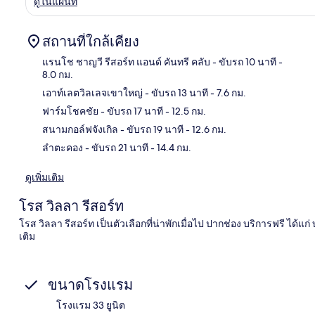
ดูในแผนที่
สถานที่ใกล้เคียง
แรนโช ชาญวี รีสอร์ท แอนด์ คันทรี คลับ
- ขับรถ 10 นาที
-
8.0 กม.
เอาท์เลตวิลเลจเขาใหญ่
- ขับรถ 13 นาที
- 7.6 กม.
แผนท
ฟาร์มโชคชัย
- ขับรถ 17 นาที
- 12.5 กม.
สนามกอล์ฟจังเกิล
- ขับรถ 19 นาที
- 12.6 กม.
ลำตะคอง
- ขับรถ 21 นาที
- 14.4 กม.
ดูเพิ่มเติม
โรส วิลลา รีสอร์ท
โรส วิลลา รีสอร์ท เป็นตัวเลือกที่น่าพักเมื่อไป ปากช่อง บริการฟรี ได้
เติม
ขนาดโรงแรม
โรงแรม 33 ยูนิต