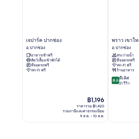
เจปาร์ค ปากช่อง
พราว เขาใหญ่
เจ
พราว
เจปาร์ค ปากช่อง
พราว เขาให
ปาร์ค
เขา
อ.ปากช่อง
อ.ปากช่อง
ปากช่อง
ใหญ่
อาหารเช้าฟรี
สระว่ายน้ำ
อ.ปากช่อง
อ.ปากช่อง
สัตว์เลี้ยงเข้าพักได้
ที่จอดรถฟรี
ที่จอดรถฟรี
Wi-Fi ฟรี
Wi-Fi ฟรี
ร้านอาหาร
8.6
ดีเลิศ
8.6
จาก
21 รีวิว
10,
ดี
ราคา
฿1,196
เลิศ,
ปัจจุบัน
21
ราคารวม ฿1,420
คือ
รีวิว
รวมภาษีและค่าธรรมเนียม
฿1,196
9 ส.ค. - 10 ส.ค.