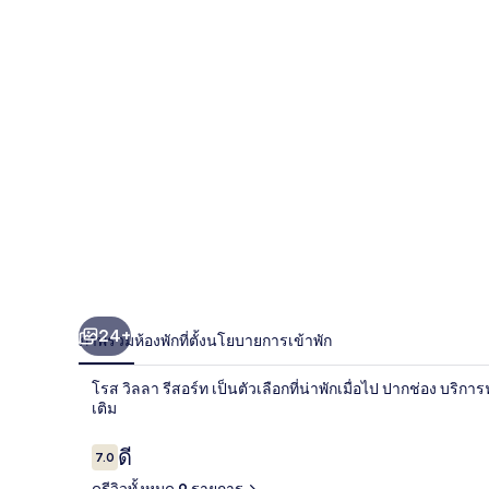
รีสอร์ท
24+
ภาพรวม
ห้องพัก
ที่ตั้ง
นโยบายการเข้าพัก
โรส วิลลา รีสอร์ท เป็นตัวเลือกที่น่าพักเมื่อไป ปากช่อง บริ
เติม
รีวิว
ดี
7.0
7.0 จาก 10
ดูรีวิวทั้งหมด 9 รายการ