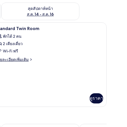
้ ส.ค. 7 - ส.ค. 9
ตรวจสอบจำนวนห้องพักว่างในสุดสัปดาห์หน้า ส.ค. 14 - ส.ค. 16
สุดสัปดาห์หน้า
ส.ค. 14 - ส.ค. 16
ารก่อภูมิแพ้, โต๊ะทำงาน, ผ้าม่านกันแสง, Wi-Fi ฟรี
เครื่องนอนป้องกันสารก่อภูมิแพ้, โต๊ะทำงาน, ผ้า
ิด
9
tandard Twin Room
าพถ่าย
พักได้ 2 คน
้งหมด
2 เตียงเดี่ยว
อง
Wi-Fi ฟรี
tandard
ย
ยละเอียดเพิ่มเติม
win
เอียด
่ม
oom
ิม
่ยว
andard
in
ดูราคา
oom