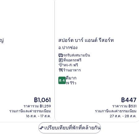
สปอร์ต บาร์ แอนด์ รีสอร์ท
น
สปอร์ต
ญ่
สปอร์ต บาร์ แอนด์ รีสอร์ท
บาร์
อ.ปากช่อง
แอนด์
รถรับส่งสนามบิน
รีสอร์ท
ที่จอดรถฟรี
อ.ปากช่อง
Wi-Fi ฟรี
ร้านอาหาร
8.4
ดีมาก
8.4
จาก
19 รีวิว
10,
ดี
ราคา
ราคา
฿1,061
฿447
มาก,
ปัจจุบัน
ปัจจุบัน
19
ราคารวม ฿1,259
ราคารวม ฿531
คือ
คือ
รีวิว
รวมภาษีและค่าธรรมเนียม
รวมภาษีและค่าธรรมเนียม
฿1,061
฿447
16 ส.ค. - 17 ส.ค.
27 ส.ค. - 28 ส.ค.
เปรียบเทียบที่พักที่คล้ายกัน