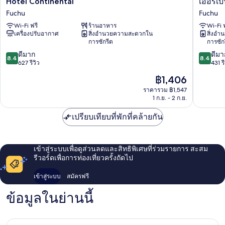
Hotel Continental
เออร์เบิ
Continental
อร์เบิน
Fuchu
Fuchu
Fuchu
โรงแรม
Wi-Fi ฟรี
ร้านอาหาร
Wi-Fi 
โตเกียว
เครื่องปรับอากาศ
สิ่งอำนวยความสะดวกใน
สิ่งอ
ฟูชู
การซักรีด
การซัก
นิ
8.4
8.4
ดีมาก
ชิ
ดีมา
8.4
8.4
จาก
จาก
627 รีวิว
กูจิ
431 รี
10,
10,
Fuchu
ราคา
฿1,406
ดี
ดี
ปัจจุบัน
มาก,
มาก,
ราคารวม ฿1,547
คือ
1 ก.ย. - 2 ก.ย.
627
431
฿1,406
รีวิว
รีวิว
เปรียบเทียบที่พักที่คล้ายกัน
เข้าสู่ระบบเพื่อดูส่วนลดและสิทธิพิเศษที่ร่วมรายการ สะสม
รีวอร์ดเพื่อการท่องเที่ยวครั้งถัดไป
เข้าสู่ระบบ
สมัครฟรี
ข้อมูลในย่านนี้