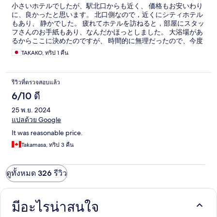
小さいホテルでしたが、駅北口からも近く、 価格もお安いわり
に、良かったと思います。 北口側なので，近くにシティホテル
もあり、 静かでした。 疲れてホテルを訪ねると，部屋にスタッ
フさんのお手紙もあり、なんだかほっとしました。 大浴場があ
るからここに決めたのですが、 時間的に無理だったので、今度
行くことがあれば 大浴場にも行きたいです。
TAKAKO, ทริป 1 คืน
รีวิวที่ตรวจสอบแล้ว
6/10 ดี
25 พ.ย. 2024
แปลด้วย Google
It was reasonable price.
Takamasa, ทริป 3 คืน
ดูทั้งหมด 326 รีวิว
มีอะไรน่าสนใจ