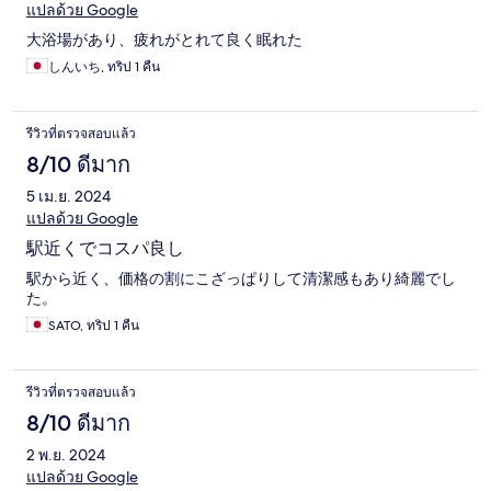
แปลด้วย Google
大浴場があり、疲れがとれて良く眠れた
しんいち, ทริป 1 คืน
รีวิวที่ตรวจสอบแล้ว
8/10 ดีมาก
5 เม.ย. 2024
แปลด้วย Google
駅近くでコスパ良し
駅から近く、価格の割にこざっぱりして清潔感もあり綺麗でし
た。
SATO, ทริป 1 คืน
รีวิวที่ตรวจสอบแล้ว
8/10 ดีมาก
2 พ.ย. 2024
แปลด้วย Google