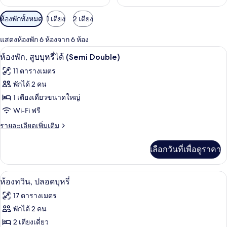
ตัว
ห้องพักทั้งหมด
1 เตียง
2 เตียง
กรอง
แสดงห้องพัก 6 ห้องจาก 6 ห้อง
ที่
โต๊ะทำงาน, เตารีด/โต๊ะรีดผ้า, Wi-Fi ฟรี
เปิด
มี
7
ห้องพัก, สูบบุหรี่ได้ (Semi Double)
ให้
ภาพถ่าย
11 ตารางเมตร
สำหรับ
ทั้งหมด
พักได้ 2 คน
ห้อง
ของ
1 เตียงเดี่ยวขนาดใหญ่
พัก
ห้อง
Wi-Fi ฟรี
พัก,
ราย
รายละเอียดเพิ่มเติม
ละเอียด
สูบ
เพิ่ม
เลือกวันที่เพื่อดูราคา
เติม
บุหรี่
เกี่ยว
ได้
กับ
โต๊ะทำงาน, เตารีด/โต๊ะรีดผ้า, Wi-Fi ฟรี
เปิด
7
ห้อง
ห้องทวิน, ปลอดบุหรี่
(Semi
พัก,
ภาพถ่าย
Double)
17 ตารางเมตร
สูบ
ทั้งหมด
บุหรี่
พักได้ 2 คน
ได้
ของ
2 เตียงเดี่ยว
(Semi