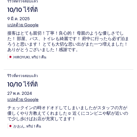
รีวิวที่ตรวจสอบแล้ว
10/10 ไร้ที่ติ
9 มี.ค. 2025
แปลด้วย Google
接客はとても親切！丁寧！良心的！ 母親のような優しさでし
た！ 部屋、バス、トイレも綺麗です！ 府中に行ったら必ず泊ま
ろうと思います！ とても大切な思い出がまた一つ増えました！
ありがとうございました！感謝です。
HIROYUKI, ทริป 1 คืน
รีวิวที่ตรวจสอบแล้ว
10/10 ไร้ที่ติ
27 พ.ค. 2024
แปลด้วย Google
チェックインの時オドオドしてしまいましたがスタッフの方が
優しくやり方教えてくれました☺️ 近くにコンビニや駅が近いの
で少し歩けばお店が充実してます！
かおん, ทริป 1 คืน