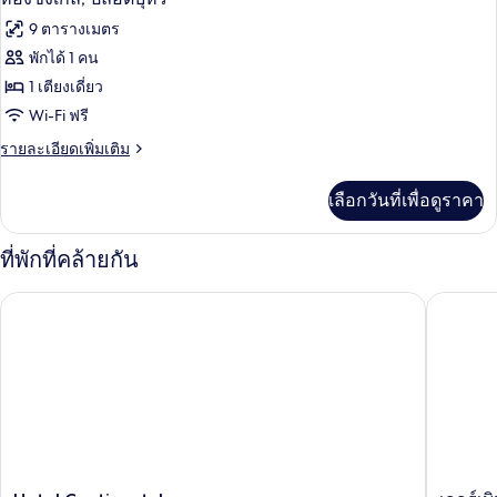
ซิงเกิล,
ภาพถ่าย
9 ตารางเมตร
สูบ
ทั้งหมด
บุหรี่
พักได้ 1 คน
ได้
ของ
1 เตียงเดี่ยว
ห้อง
Wi-Fi ฟรี
ซิงเกิล,
ราย
รายละเอียดเพิ่มเติม
ละเอียด
ปลอด
เพิ่ม
เลือกวันที่เพื่อดูราคา
เติม
บุหรี่
เกี่ยว
กับ
ที่พักที่คล้ายกัน
ห้อง
ซิงเกิล,
Hotel Continental
เออร์เบิน 
ปลอด
บุหรี่
Hotel
เอ