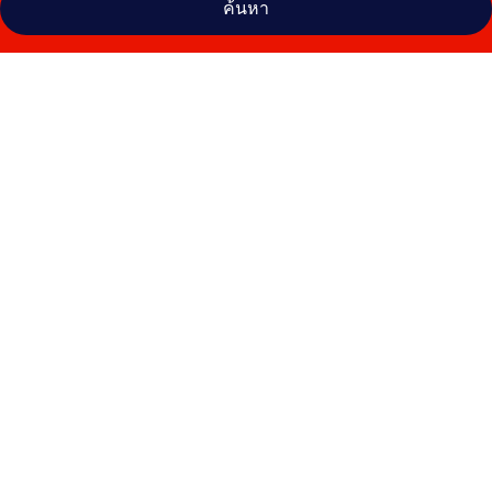
ค้นหา
คลัง
ภาพ
โรงแรม
ฟุชู
เอ