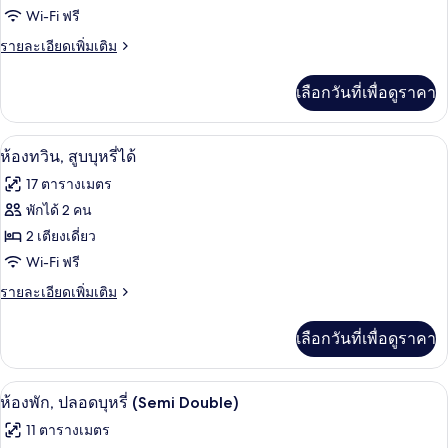
Double)
ห้อง
Wi-Fi ฟรี
ทวิน,
ราย
รายละเอียดเพิ่มเติม
ละเอียด
ปลอด
เพิ่ม
เลือกวันที่เพื่อดูราคา
เติม
บุหรี่
เกี่ยว
กับ
โต๊ะทำงาน, เตารีด/โต๊ะรีดผ้า, Wi-Fi ฟรี
เปิด
7
ห้อง
ห้องทวิน, สูบบุหรี่ได้
ทวิ
ภาพถ่าย
17 ตารางเมตร
น,
ทั้งหมด
ปลอด
พักได้ 2 คน
บุหรี่
ของ
2 เตียงเดี่ยว
ห้อง
Wi-Fi ฟรี
ทวิน,
ราย
รายละเอียดเพิ่มเติม
ละเอียด
สูบ
เพิ่ม
เลือกวันที่เพื่อดูราคา
เติม
บุหรี่
เกี่ยว
ได้
กับ
โต๊ะทำงาน, เตารีด/โต๊ะรีดผ้า, Wi-Fi ฟรี
เปิด
7
ห้อง
ห้องพัก, ปลอดบุหรี่ (Semi Double)
ทวิ
ภาพถ่าย
11 ตารางเมตร
น,