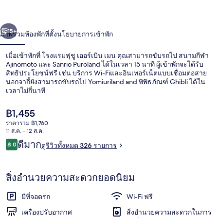
อร์เบิน
่อน
ถัดไป
น้า
15+
ภาพรวม
ห้องพัก
ที่ตั้ง
นโยบายการเข้าพัก
เมน
เมื่อเข้าพักที่ โรงแรมฟุชู เออร์เบิน เมน คุณสามารถขับรถไป สนามกีฬา
Ajinomoto และ Sanrio Puroland ได้ในเวลา 15 นาที ผู้เข้าพักจะได้รับ
สิทธิประโยชน์ฟรี เช่น บริการ Wi-Fiและอินเทอร์เน็ตแบบเชื่อมต่อสาย
นอกจากี้ยังสามารถขับรถไป Yomiuriland and พิพิธภัณฑ์ Ghibli ได้ใน
เวลาไม่กี่นาที
ราคา
฿1,455
ปัจจุบัน
ราคารวม ฿1,760
฿1,455
11 ส.ค. - 12 ส.ค.
ฝักบัวในอ่างอาบน้ำ, ของใช้ในห้องน้ำฟร
รีวิว
ดีมาก
8.0
ดูรีวิวทั้งหมด 326 รายการ
8.0 จาก 10
สิ่งอำนวยความสะดวกยอดนิยม
มีที่จอดรถ
Wi-Fi ฟรี
เครื่องปรับอากาศ
สิ่งอำนวยความสะดวกในการ