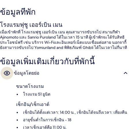
ข้อมูลที่พัก
โรงแรมฟุชู เออร์เบิน เมน
เมื่อเข้าพักที่ โรงแรมฟุชู เออร์เบิน เมน คุณสามารถขับรถไป สนามกีฬา
Ajinomoto และ Sanrio Puroland ได้ในเวลา 15 นาที ผู้เข้าพักจะได้รับสิทธิ
ประโยชน์ฟรี เช่น บริการ Wi-Fiและอินเทอร์เน็ตแบบเชื่อมต่อสาย นอกจากี้
ยังสามารถขับรถไป Yomiuriland and พิพิธภัณฑ์ Ghibli ได้ในเวลาไม่กี่นาที
ข้อมูลเพิ่มเติมเกี่ยวกับที่พักนี้
ข้อมูลโดยย่อ
ขนาดโรงแรม
โรงแรม 51 ยูนิต
เช็กอิน/เช็กเอาต์
เช็กอินได้ตั้งแต่เวลา: 14:00 น., เช็กอินได้จนถึงเวลา: เที่ยงคืน
อายุขั้นต่ำในการเช็กอิน - 18
เวลาเช็กเอาต์คือ 11:00 น.