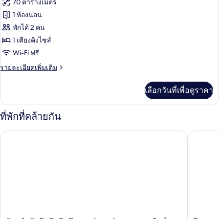
ทั้งหมด
70 ตารางเมตร
ของ
1 ห้องนอน
ซู
พักได้ 2 คน
1 เตียงคิงไซส์
พี
Wi-Fi ฟรี
เรียวิ
ราย
รายละเอียดเพิ่มเติม
ลล่า,
ละเอียด
สระ
เพิ่ม
เลือกวันที่เพื่อดูราคา
เติม
ว่าย
เกี่ยว
กับ
น้ำ
ที่พักที่คล้ายกัน
ซู
ส่วน
พี
รีสอร์ตบีชโคโนโคโนและวิลล่าอิซารายาเหนือน้ำ
โรงแรมริ
เรียวิ
ตัว
ล
ล่า,
สระ
ว่าย
น้ำ
ส่วน
ตัว