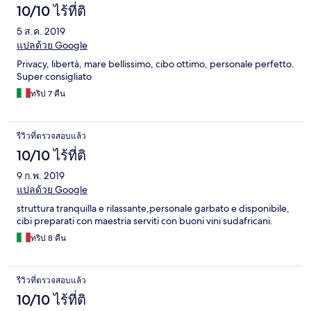
only deserve the BEST! The concept of Jua is unique and just
10/10 ไร้ที่ติ
great. We are sure that we will meet again. Asante sana! We
5 ส.ค. 2019
wish you the best! We really miss the juices, fruits, coconuts,
tambi, chapati and poolside food! ;) Greetings from Lars and Ari
แปลด้วย Google
(Shilole) from Germany! ;)
Privacy, libertà, mare bellissimo, cibo ottimo, personale perfetto.
Super consigliato
ทริป 7 คืน
รีวิวที่ตรวจสอบแล้ว
10/10 ไร้ที่ติ
9 ก.พ. 2019
แปลด้วย Google
struttura tranquilla e rilassante,personale garbato e disponibile,
cibi preparati con maestria serviti con buoni vini sudafricani.
ทริป 8 คืน
รีวิวที่ตรวจสอบแล้ว
10/10 ไร้ที่ติ