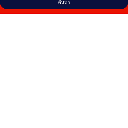
ค้นหา
คลัง
ภาพ
จัว
รี
ทรีท