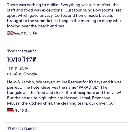
There was nothing to dislike. Everything was just perfect, the
staff and food was exceptional. Just four bungalow rooms, set
apart which gave privacy. Coffee and home made biscuits
brought to the veranda first thing in the morning to enjoy while
looking over the beach and sea.
Sue, ทริป 13 คืน
รีวิวที่ตรวจสอบแล้ว
10/10 ไร้ที่ติ
11 ต.ค. 2019
แปลด้วย Google
Hello & Jambo, We stayed at Jua Retreat for 10 days and it was
perfect. The hotel deserves the name "PARADISE". The
bungalows, the food and drink, the atmosphere and this view!
But the absolute highlights are Hassan, Jamal, Emmanuel,
Mousa, the kitchen chief, the cleaning team, our driver, our
guide and the poolboys! We have never had such a great
ทริป 10 คืน
service. The team is incredible and we really enjoyed the talks.
Especially we want to thank Hassan, he surprised us with a meal
on a boat in the moonlight. Thank you so much! Hassan and his
รีวิวที่ตรวจสอบแล้ว
team are incredibly nice and good people. We will miss you! You