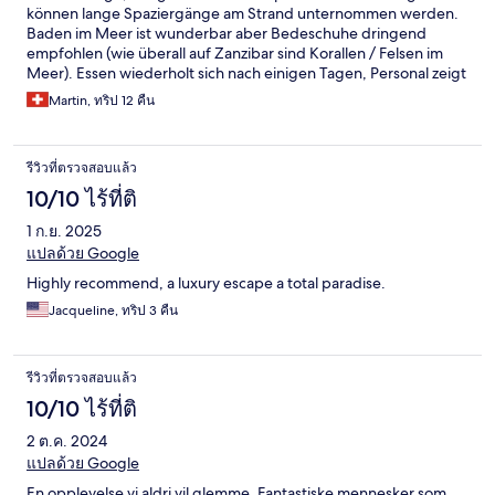
können lange Spaziergänge am Strand unternommen werden.
Baden im Meer ist wunderbar aber Bedeschuhe dringend
empfohlen (wie überall auf Zanzibar sind Korallen / Felsen im
Meer). Essen wiederholt sich nach einigen Tagen, Personal zeigt
sich aber sehr flexibel bei den Wünschen. Also kein wirkliches
Martin, ทริป 12 คืน
Problem. Schade: bei früheren Aufenthalten wurde das
Abendessen abwechselnd an verschiedenen Orten im Garten
serviert. Das wurde dieses Mal nicht angeboten - und wir
รีวิวที่ตรวจสอบแล้ว
bedauern dies sehr. Wir kommen wieder!
10/10 ไร้ที่ติ
1 ก.ย. 2025
แปลด้วย Google
Highly recommend, a luxury escape a total paradise.
Jacqueline, ทริป 3 คืน
รีวิวที่ตรวจสอบแล้ว
10/10 ไร้ที่ติ
2 ต.ค. 2024
แปลด้วย Google
En opplevelse vi aldri vil glemme. Fantastiske mennesker som