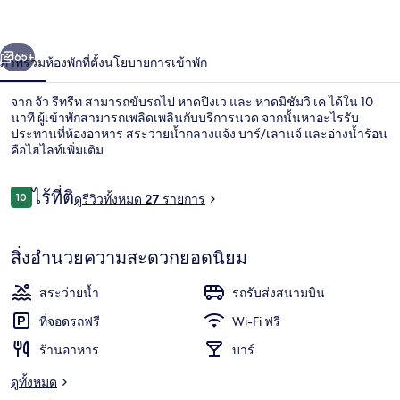
่อน
ถัดไป
น้า
65+
ภาพรวม
ห้องพัก
ที่ตั้ง
นโยบายการเข้าพัก
จาก จัว รีทรีท สามารถขับรถไป หาดปิงเว และ หาดมิชัมวิ เค ได้ใน 10
นาที ผู้เข้าพักสามารถเพลิดเพลินกับบริการนวด จากนั้นหาอะไรรับ
ประทานที่ห้องอาหาร สระว่ายน้ำกลางแจ้ง บาร์/เลานจ์ และอ่างน้ำร้อน
คือไฮไลท์เพิ่มเติม
รีวิว
ไร้ที่ติ
10
ดูรีวิวทั้งหมด 27 รายการ
10 จาก 10
ซูพีเรียวิลล่า, สระว่ายน้ำส่วนตัว | 1 ห้อง
สิ่งอำนวยความสะดวกยอดนิยม
สระว่ายน้ำ
รถรับส่งสนามบิน
ที่จอดรถฟรี
Wi-Fi ฟรี
ร้านอาหาร
บาร์
ดูทั้งหมด