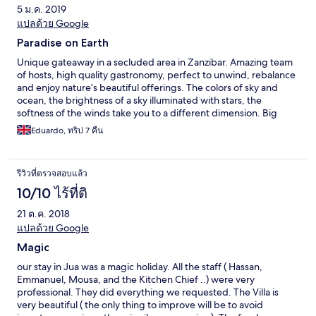
5 ม.ค. 2019
แปลด้วย Google
Paradise on Earth
Unique gateaway in a secluded area in Zanzibar. Amazing team
of hosts, high quality gastronomy, perfect to unwind, rebalance
and enjoy nature’s beautiful offerings. The colors of sky and
ocean, the brightness of a sky illuminated with stars, the
softness of the winds take you to a different dimension. Big
thumbs up to Nigel.
Eduardo, ทริป 7 คืน
รีวิวที่ตรวจสอบแล้ว
10/10 ไร้ที่ติ
21 ต.ค. 2018
แปลด้วย Google
Magic
our stay in Jua was a magic holiday. All the staff ( Hassan,
Emmanuel, Mousa, and the Kitchen Chief ..) were very
professional. They did everything we requested. The Villa is
very beautiful ( the only thing to improve will be to avoid