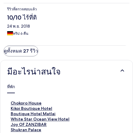
รีวิวที่ตรวจสอบแล้ว
10/10 ไร้ที่ติ
24 พ.ย. 2018
ทริป 6 คืน
ดูทั้งหมด 27 รีวิว
มีอะไรน่าสนใจ
ที่พัก
ลิ
Chokoro House
ง
ลิ
Kikoi Boutique Hotel
ก์
ง
ลิ
Boutique Hotel Matlai
ม
ก์
ง
ลิ
White Star Ocean View Hotel
า
ม
ก์
ง
ลิ
Joy OF ZANZIBAR
ต
า
ม
ก์
ง
ลิ
Shukran Palace