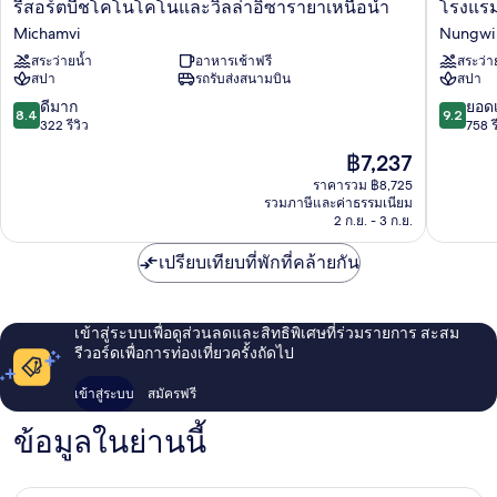
รี
โรง
รีสอร์ตบีชโคโนโคโนและวิลล่าอิซารายาเหนือน้ำ
โรงแรม
สอร์
แร
Michamvi
Nungwi
ตบีช
มริว
สระว่ายน้ำ
อาหารเช้าฟรี
สระว่า
โค
พา
สปา
รถรับส่งสนามบิน
สปา
โน
เลซ
โค
แซน
8.4
9.2
ดีมาก
ยอดเ
8.4
9.2
โน
ซิ
จาก
จาก
322 รีวิว
758 ร
และ
บาร์
10,
10,
ราคา
฿7,237
วิลล่า
-
ดี
ยอด
ปัจจุบัน
อิ
ออล
มาก,
เยี่ยม,
ราคารวม ฿8,725
คือ
ซา
รวมภาษีและค่าธรรมเนียม
อิน
322
758
฿7,237
2 ก.ย. - 3 ก.ย.
รา
คลู
รีวิว
รีวิว
ยา
ซีฟ
เปรียบเทียบที่พักที่คล้ายกัน
เหนือ
Nungwi
น้ำ
Michamvi
เข้าสู่ระบบเพื่อดูส่วนลดและสิทธิพิเศษที่ร่วมรายการ สะสม
รีวอร์ดเพื่อการท่องเที่ยวครั้งถัดไป
เข้าสู่ระบบ
สมัครฟรี
ข้อมูลในย่านนี้