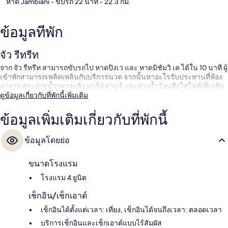
หาด Jambiani
- ขับรถ 22 นาที
- 22.3 กม.
ข้อมูลที่พัก
จัว รีทรีท
จาก จัว รีทรีท สามารถขับรถไป หาดปิงเว และ หาดมิชัมวิ เค ได้ใน 10 นาที ผู้
เข้าพักสามารถเพลิดเพลินกับบริการนวด จากนั้นหาอะไรรับประทานที่ห้อง
อาหาร สระว่ายน้ำกลางแจ้ง บาร์/เลานจ์ และอ่างน้ำร้อนคือไฮไลท์เพิ่มเติม
ดูข้อมูลเกี่ยวกับที่พักนี้เพิ่มเติม
ข้อมูลเพิ่มเติมเกี่ยวกับที่พักนี้
ข้อมูลโดยย่อ
ขนาดโรงแรม
โรงแรม 4 ยูนิต
เช็กอิน/เช็กเอาต์
เช็กอินได้ตั้งแต่เวลา: เที่ยง, เช็กอินได้จนถึงเวลา: ตลอดเวลา
บริการเช็กอินและเช็กเอาต์แบบไร้สัมผัส